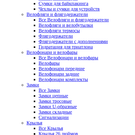
Сумки для байкпакинга
Чехлы и сумки для устройств
Велофляги и флягодержатели
Все Велофляги и флягодержатели
Велофляги и велобутылки
Велофляги термосы
Флягодержатели
Флягодержатели с дополнениями
Гидратация для триатлона
Велофонари и велофары
Все Велофонари и велофары
Велофары
Велофонари передние
Велофонари задние
Велофонари комплекты
Замки
Все Замки
Замки цепные
Замки тросовые
Замки U-образные
Замки складные
Сигнализации
Крылья
Все Крылья
Крылья 26 дюймов