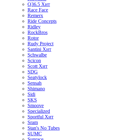
Q36.5
Хит
Race Face
Remerx
Ride Concepts
Ridley
RockBros
Rotor
Rudy Project
Santini
Хит
Schwalbe
Scicon
Scott
Хит
SDG
Seatylock
Sensah
Shimano
Sidi
SKS
Smoove
Specialized
Sportful
Хит
Sram
Stan's No Tubes
SUMC
Sunrace