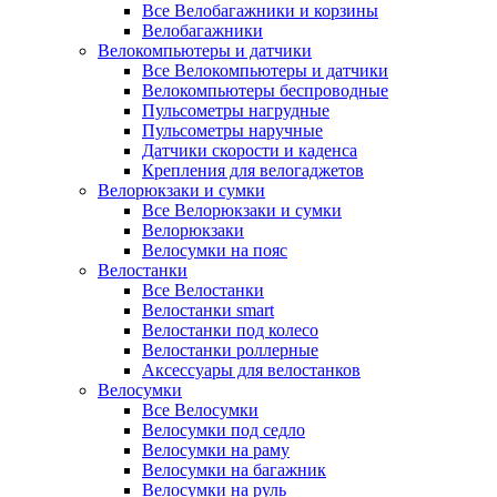
Все Велобагажники и корзины
Велобагажники
Велокомпьютеры и датчики
Все Велокомпьютеры и датчики
Велокомпьютеры беспроводные
Пульсометры нагрудные
Пульсометры наручные
Датчики скорости и каденса
Крепления для велогаджетов
Велорюкзаки и сумки
Все Велорюкзаки и сумки
Велорюкзаки
Велосумки на пояс
Велостанки
Все Велостанки
Велостанки smart
Велостанки под колесо
Велостанки роллерные
Аксессуары для велостанков
Велосумки
Все Велосумки
Велосумки под седло
Велосумки на раму
Велосумки на багажник
Велосумки на руль