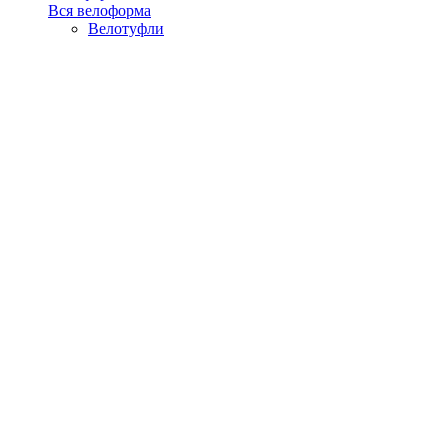
Вся велоформа
Велотуфли