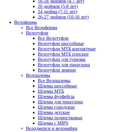
16-18 дюймов (4-7 лет)
20 дюймов (5-8 лет)
24 дюйма (7-11 лет)
26-27 дюймов (10-16 лет)
Велоформа
Все Велоформа
Велотуфли
Все Велотуфли
Велотуфли шоссейные
Велотуфли МТБ контактные
Велотуфли МТБ плоские
Велотуфли для туризма
Велотуфли для триатлона
Велотуфли зимние
Велошлемы
Все Велошлемы
Шлемы шоссейные
Шлемы МТБ
Шлемы фулфейсы
Шлемы для триатлона
Шлемы городские
Шлемы детские
Шлемы подростковые
Шлемы с MIPS
Велоджерси и веломайки