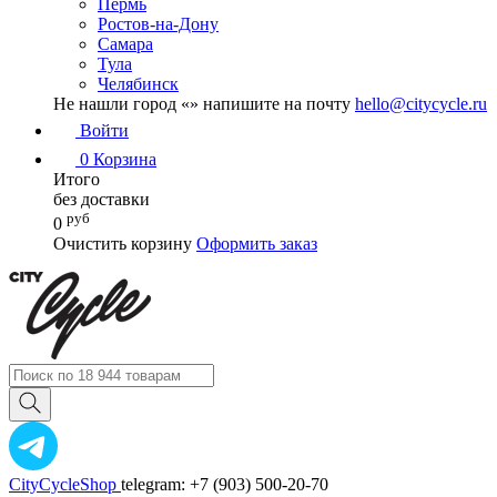
Пермь
Ростов-на-Дону
Самара
Тула
Челябинск
Не нашли город «
» напишите на почту
hello@citycycle.ru
Войти
0
Корзина
Итого
без доставки
руб
0
Очистить корзину
Оформить заказ
CityCycleShop
telegram: +7 (903) 500-20-70