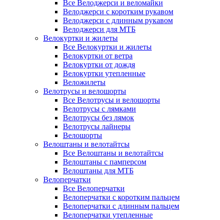
Все Велоджерси и веломайки
Велоджерси с коротким рукавом
Велоджерси с длинным рукавом
Велоджерси для МТБ
Велокуртки и жилеты
Все Велокуртки и жилеты
Велокуртки от ветра
Велокуртки от дождя
Велокуртки утепленные
Веложилеты
Велотрусы и велошорты
Все Велотрусы и велошорты
Велотрусы с лямками
Велотрусы без лямок
Велотрусы лайнеры
Велошорты
Велоштаны и велотайтсы
Все Велоштаны и велотайтсы
Велоштаны с памперсом
Велоштаны для МТБ
Велоперчатки
Все Велоперчатки
Велоперчатки с коротким пальцем
Велоперчатки с длинным пальцем
Велоперчатки утепленные