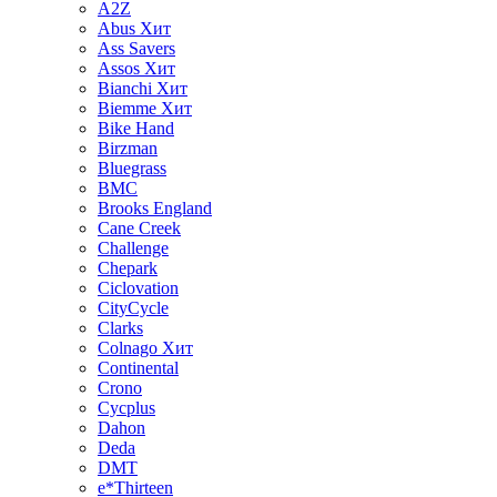
A2Z
Abus
Хит
Ass Savers
Assos
Хит
Bianchi
Хит
Biemme
Хит
Bike Hand
Birzman
Bluegrass
BMC
Brooks England
Cane Creek
Challenge
Chepark
Ciclovation
CityCycle
Clarks
Colnago
Хит
Continental
Crono
Cycplus
Dahon
Deda
DMT
e*Thirteen