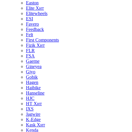
Easton
Elite
Хит
Elitewheels
ESI
Favero
Feedback
Felt
First Components
Fizik
Хит
FLR
FSA
Gaerne
Gineyea
Giyo
Gobik
Hagen
Haibike
Hanseline
HJC
HT
Хит
IXS
Jagwire
K-Edge
Kask
Хит
Kenda