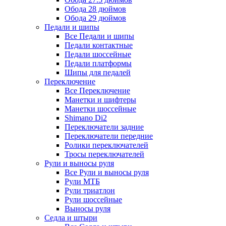
Обода 28 дюймов
Обода 29 дюймов
Педали и шипы
Все Педали и шипы
Педали контактные
Педали шоссейные
Педали платформы
Шипы для педалей
Переключение
Все Переключение
Манетки и шифтеры
Манетки шоссейные
Shimano Di2
Переключатели задние
Переключатели передние
Ролики переключателей
Тросы переключателей
Рули и выносы руля
Все Рули и выносы руля
Рули МТБ
Рули триатлон
Рули шоссейные
Выносы руля
Седла и штыри