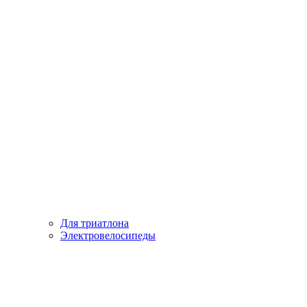
Для триатлона
Электровелосипеды