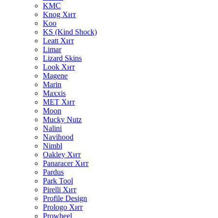
KMC
Knog
Хит
Koo
KS (Kind Shock)
Leatt
Хит
Limar
Lizard Skins
Look
Хит
Magene
Marin
Maxxis
MET
Хит
Moon
Mucky Nutz
Nalini
Navihood
Nimbl
Oakley
Хит
Panaracer
Хит
Pardus
Park Tool
Pirelli
Хит
Profile Design
Prologo
Хит
Prowheel