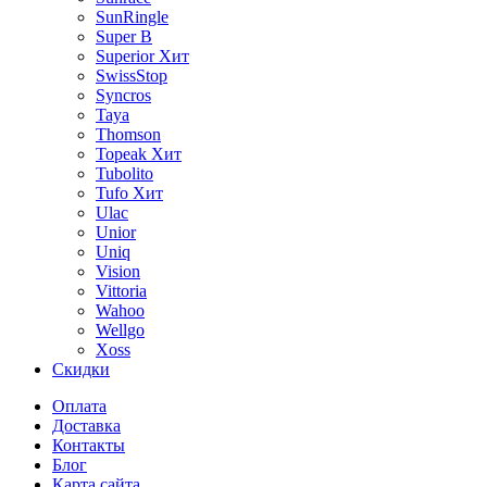
SunRingle
Super B
Superior
Хит
SwissStop
Syncros
Taya
Thomson
Topeak
Хит
Tubolito
Tufo
Хит
Ulac
Unior
Uniq
Vision
Vittoria
Wahoo
Wellgo
Xoss
Скидки
Оплата
Доставка
Контакты
Блог
Карта сайта