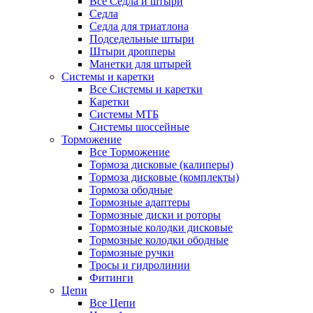
Все Седла и штыри
Седла
Седла для триатлона
Подседельные штыри
Штыри дропперы
Манетки для штырей
Системы и каретки
Все Системы и каретки
Каретки
Системы МТБ
Системы шоссейные
Торможение
Все Торможение
Тормоза дисковые (калиперы)
Тормоза дисковые (комплекты)
Тормоза ободные
Тормозные адаптеры
Тормозные диски и роторы
Тормозные колодки дисковые
Тормозные колодки ободные
Тормозные ручки
Тросы и гидролинии
Фитинги
Цепи
Все Цепи