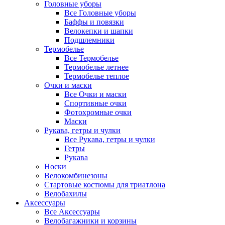
Головные уборы
Все Головные уборы
Баффы и повязки
Велокепки и шапки
Подшлемники
Термобелье
Все Термобелье
Термобелье летнее
Термобелье теплое
Очки и маски
Все Очки и маски
Спортивные очки
Фотохромные очки
Маски
Рукава, гетры и чулки
Все Рукава, гетры и чулки
Гетры
Рукава
Носки
Велокомбинезоны
Стартовые костюмы для триатлона
Велобахилы
Аксессуары
Все Аксессуары
Велобагажники и корзины