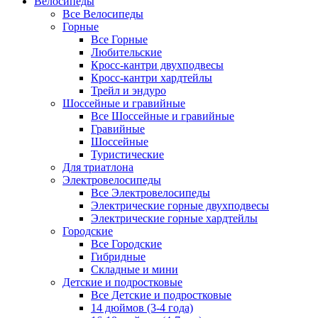
Велосипеды
Все Велосипеды
Горные
Все Горные
Любительские
Кросс-кантри двухподвесы
Кросс-кантри хардтейлы
Трейл и эндуро
Шоссейные и гравийные
Все Шоссейные и гравийные
Гравийные
Шоссейные
Туристические
Для триатлона
Электровелосипеды
Все Электровелосипеды
Электрические горные двухподвесы
Электрические горные хардтейлы
Городские
Все Городские
Гибридные
Складные и мини
Детские и подростковые
Все Детские и подростковые
14 дюймов (3-4 года)