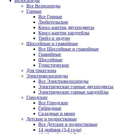
Велосипеды
Все Велосипеды
Горные
Все Горные
Любительские
Кросс-кантри двухподвесы
Кросс-кантри хардтейлы
Трейл и эндуро
Шоссейные и гравийные
Все Шоссейные и гравийные
Гравийные
Шоссейные
Туристические
Для триатлона
Электровелосипеды
Все Электровелосипеды
Электрические горные двухподвесы
Электрические горные хардтейлы
Городские
Все Городские
Гибридные
Складные и мини
Детские и подростковые
Все Детские и подростковые
14 дюймов (3-4 года)