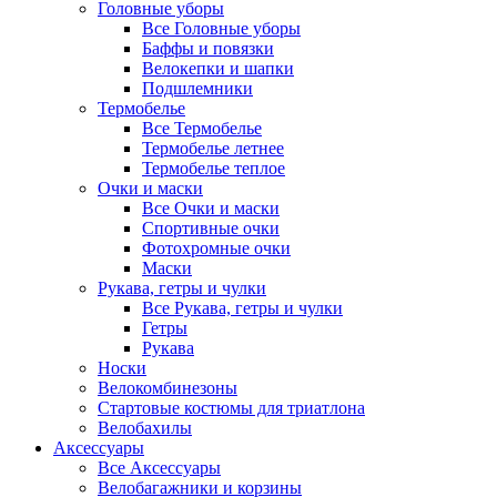
Головные уборы
Все Головные уборы
Баффы и повязки
Велокепки и шапки
Подшлемники
Термобелье
Все Термобелье
Термобелье летнее
Термобелье теплое
Очки и маски
Все Очки и маски
Спортивные очки
Фотохромные очки
Маски
Рукава, гетры и чулки
Все Рукава, гетры и чулки
Гетры
Рукава
Носки
Велокомбинезоны
Стартовые костюмы для триатлона
Велобахилы
Аксессуары
Все Аксессуары
Велобагажники и корзины