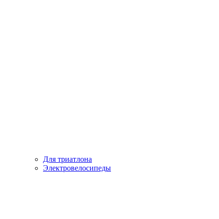
Для триатлона
Электровелосипеды