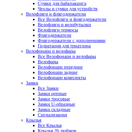
Сумки для байкпакинга
Чехлы и сумки для устройств
Велофляги и флягодержатели
Все Велофляги и флягодержатели
Велофляги и велобутылки
Велофляги термосы
Флягодержатели
Флягодержатели с дополнениями
Гидратация для триатлона
Велофонари и велофары
Все Велофонари и велофары
Велофары
Велофонари передние
Велофонари задние
Велофонари комплекты
Замки
Все Замки
Замки цепные
Замки тросовые
Замки U-образные
Замки складные
Сигнализации
Крылья
Все Крылья
Крылья 26 дюймов