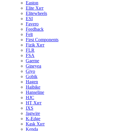
Easton
Elite
Хит
Elitewheels
ESI
Favero
Feedback
Felt
First Components
Fizik
Хит
FLR
FSA
Gaerne
Gineyea
Giyo
Gobik
Hagen
Haibike
Hanseline
HJC
HT
Хит
IXS
Jagwire
K-Edge
Kask
Хит
Kenda