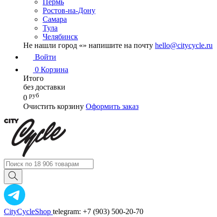
Пермь
Ростов-на-Дону
Самара
Тула
Челябинск
Не нашли город «
» напишите на почту
hello@citycycle.ru
Войти
0
Корзина
Итого
без доставки
руб
0
Очистить корзину
Оформить заказ
CityCycleShop
telegram: +7 (903) 500-20-70