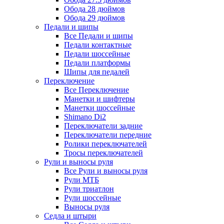
Обода 28 дюймов
Обода 29 дюймов
Педали и шипы
Все Педали и шипы
Педали контактные
Педали шоссейные
Педали платформы
Шипы для педалей
Переключение
Все Переключение
Манетки и шифтеры
Манетки шоссейные
Shimano Di2
Переключатели задние
Переключатели передние
Ролики переключателей
Тросы переключателей
Рули и выносы руля
Все Рули и выносы руля
Рули МТБ
Рули триатлон
Рули шоссейные
Выносы руля
Седла и штыри