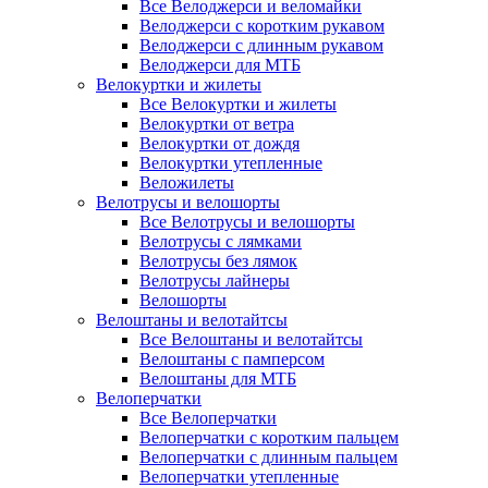
Все Велоджерси и веломайки
Велоджерси с коротким рукавом
Велоджерси с длинным рукавом
Велоджерси для МТБ
Велокуртки и жилеты
Все Велокуртки и жилеты
Велокуртки от ветра
Велокуртки от дождя
Велокуртки утепленные
Веложилеты
Велотрусы и велошорты
Все Велотрусы и велошорты
Велотрусы с лямками
Велотрусы без лямок
Велотрусы лайнеры
Велошорты
Велоштаны и велотайтсы
Все Велоштаны и велотайтсы
Велоштаны с памперсом
Велоштаны для МТБ
Велоперчатки
Все Велоперчатки
Велоперчатки с коротким пальцем
Велоперчатки с длинным пальцем
Велоперчатки утепленные