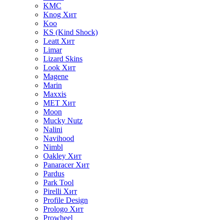
KMC
Knog
Хит
Koo
KS (Kind Shock)
Leatt
Хит
Limar
Lizard Skins
Look
Хит
Magene
Marin
Maxxis
MET
Хит
Moon
Mucky Nutz
Nalini
Navihood
Nimbl
Oakley
Хит
Panaracer
Хит
Pardus
Park Tool
Pirelli
Хит
Profile Design
Prologo
Хит
Prowheel