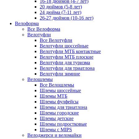
16-18 дюймов (4-7 лет)
20 дюймов (5-8 лет)
24 дюйма (7-11 лет)
26-27 дюймов (10-16 лет)
Велоформа
Все Велоформа
Велотуфли
Все Велотуфли
Велотуфли шоссейные
Велотуфли МТБ контактные
Велотуфли МТБ плоские
Велотуфли для туризма
Велотуфли для триатлона
Велотуфли зимние
Велошлемы
Все Велошлемы
Шлемы шоссейные
Шлемы МТБ
Шлемы фулфейсы
Шлемы для триатлона
Шлемы городские
Шлемы детские
Шлемы подростковые
Шлемы с MIPS
Велоджерси и веломайки