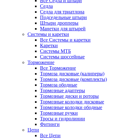
Все Седла и штыри
Седла
Седла для триатлона
Подседельные штыри
Штыри дропперы
Манетки для штырей
Системы и каретки
Все Системы и каретки
Каретки
Системы МТБ
Системы шоссейные
Торможение
Все Торможение
Тормоза дисковые (калиперы)
Тормоза дисковые (комплекты)
Тормоза ободные
Тормозные адаптеры
Тормозные диски и роторы
Тормозные колодки дисковые
Тормозные колодки ободные
Тормозные ручки
Тросы и гидролинии
Фитинги
Цепи
Все Цепи