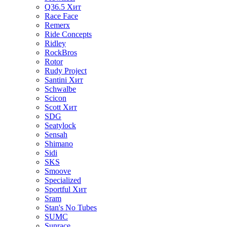
Q36.5
Хит
Race Face
Remerx
Ride Concepts
Ridley
RockBros
Rotor
Rudy Project
Santini
Хит
Schwalbe
Scicon
Scott
Хит
SDG
Seatylock
Sensah
Shimano
Sidi
SKS
Smoove
Specialized
Sportful
Хит
Sram
Stan's No Tubes
SUMC
Sunrace