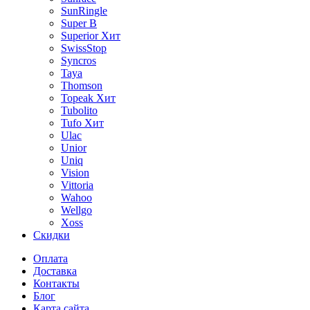
SunRingle
Super B
Superior
Хит
SwissStop
Syncros
Taya
Thomson
Topeak
Хит
Tubolito
Tufo
Хит
Ulac
Unior
Uniq
Vision
Vittoria
Wahoo
Wellgo
Xoss
Скидки
Оплата
Доставка
Контакты
Блог
Карта сайта