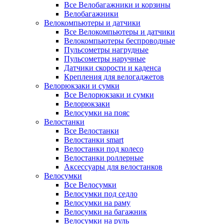
Все Велобагажники и корзины
Велобагажники
Велокомпьютеры и датчики
Все Велокомпьютеры и датчики
Велокомпьютеры беспроводные
Пульсометры нагрудные
Пульсометры наручные
Датчики скорости и каденса
Крепления для велогаджетов
Велорюкзаки и сумки
Все Велорюкзаки и сумки
Велорюкзаки
Велосумки на пояс
Велостанки
Все Велостанки
Велостанки smart
Велостанки под колесо
Велостанки роллерные
Аксессуары для велостанков
Велосумки
Все Велосумки
Велосумки под седло
Велосумки на раму
Велосумки на багажник
Велосумки на руль