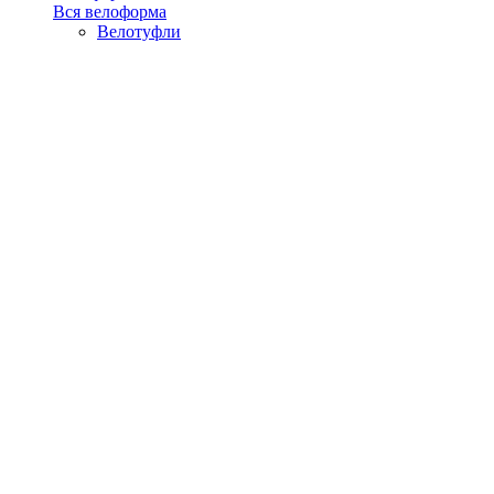
Вся велоформа
Велотуфли