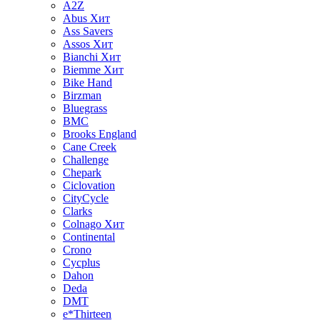
A2Z
Abus
Хит
Ass Savers
Assos
Хит
Bianchi
Хит
Biemme
Хит
Bike Hand
Birzman
Bluegrass
BMC
Brooks England
Cane Creek
Challenge
Chepark
Ciclovation
CityCycle
Clarks
Colnago
Хит
Continental
Crono
Cycplus
Dahon
Deda
DMT
e*Thirteen