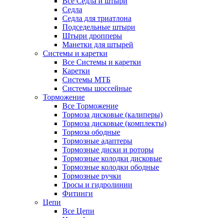
Все Седла и штыри
Седла
Седла для триатлона
Подседельные штыри
Штыри дропперы
Манетки для штырей
Системы и каретки
Все Системы и каретки
Каретки
Системы МТБ
Системы шоссейные
Торможение
Все Торможение
Тормоза дисковые (калиперы)
Тормоза дисковые (комплекты)
Тормоза ободные
Тормозные адаптеры
Тормозные диски и роторы
Тормозные колодки дисковые
Тормозные колодки ободные
Тормозные ручки
Тросы и гидролинии
Фитинги
Цепи
Все Цепи