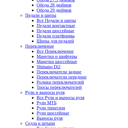
Обода 28 дюймов
Обода 29 дюймов
Педали и шипы
Все Педали и шипы
Педали контактные
Педали шоссейные
Педали платформы
Шипы для педалей
Переключение
Все Переключение
Манетки и шифтеры
Манетки шоссейные
Shimano Di2
Переключатели задние
Переключатели передние
Ролики переключателей
Тросы переключателей
Рули и выносы руля
Все Рули и выносы руля
Рули МТБ
Рули триатлон
Рули шоссейные
Выносы руля
Седла и штыри