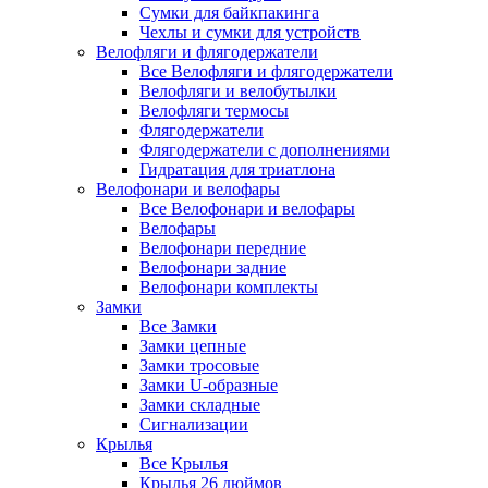
Сумки для байкпакинга
Чехлы и сумки для устройств
Велофляги и флягодержатели
Все Велофляги и флягодержатели
Велофляги и велобутылки
Велофляги термосы
Флягодержатели
Флягодержатели с дополнениями
Гидратация для триатлона
Велофонари и велофары
Все Велофонари и велофары
Велофары
Велофонари передние
Велофонари задние
Велофонари комплекты
Замки
Все Замки
Замки цепные
Замки тросовые
Замки U-образные
Замки складные
Сигнализации
Крылья
Все Крылья
Крылья 26 дюймов