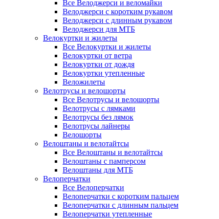
Все Велоджерси и веломайки
Велоджерси с коротким рукавом
Велоджерси с длинным рукавом
Велоджерси для МТБ
Велокуртки и жилеты
Все Велокуртки и жилеты
Велокуртки от ветра
Велокуртки от дождя
Велокуртки утепленные
Веложилеты
Велотрусы и велошорты
Все Велотрусы и велошорты
Велотрусы с лямками
Велотрусы без лямок
Велотрусы лайнеры
Велошорты
Велоштаны и велотайтсы
Все Велоштаны и велотайтсы
Велоштаны с памперсом
Велоштаны для МТБ
Велоперчатки
Все Велоперчатки
Велоперчатки с коротким пальцем
Велоперчатки с длинным пальцем
Велоперчатки утепленные