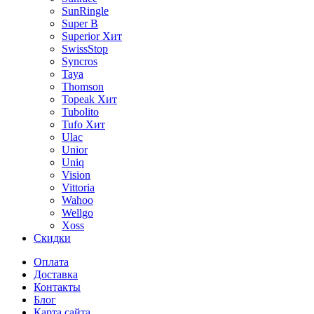
SunRingle
Super B
Superior
Хит
SwissStop
Syncros
Taya
Thomson
Topeak
Хит
Tubolito
Tufo
Хит
Ulac
Unior
Uniq
Vision
Vittoria
Wahoo
Wellgo
Xoss
Скидки
Оплата
Доставка
Контакты
Блог
Карта сайта