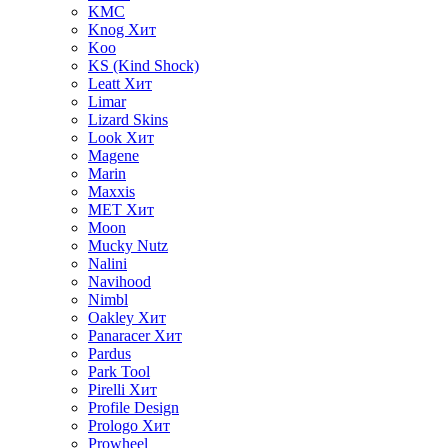
KMC
Knog
Хит
Koo
KS (Kind Shock)
Leatt
Хит
Limar
Lizard Skins
Look
Хит
Magene
Marin
Maxxis
MET
Хит
Moon
Mucky Nutz
Nalini
Navihood
Nimbl
Oakley
Хит
Panaracer
Хит
Pardus
Park Tool
Pirelli
Хит
Profile Design
Prologo
Хит
Prowheel