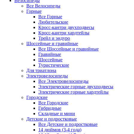
Велосипеды
Все Велосипеды
Горные
Все Горные
Любительские
Кросс-кантри двухподвесы
Кросс-кантри хардтейлы
Трейл и эндуро
Шоссейные и гравийные
Все Шоссейные и гравийные
Гравийные
Шоссейные
Туристические
Для триатлона
Электровелосипеды
Все Электровелосипеды
Электрические горные двухподвесы
Электрические горные хардтейлы
Городские
Все Городские
Гибридные
Складные и мини
Детские и подростковые
Все Детские и подростковые
14 дюймов (3-4 года)