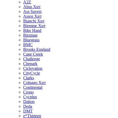
A2Z
Abus
Хит
Ass Savers
Assos
Хит
Bianchi
Хит
Biemme
Хит
Bike Hand
Birzman
Bluegrass
BMC
Brooks England
Cane Creek
Challenge
Chepark
Ciclovation
CityCycle
Clarks
Colnago
Хит
Continental
Crono
Cycplus
Dahon
Deda
DMT
e*Thirteen