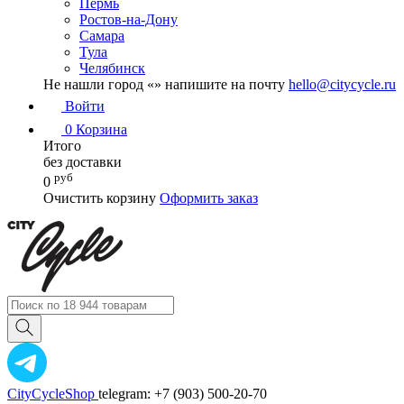
Пермь
Ростов-на-Дону
Самара
Тула
Челябинск
Не нашли город «
» напишите на почту
hello@citycycle.ru
Войти
0
Корзина
Итого
без доставки
руб
0
Очистить корзину
Оформить заказ
CityCycleShop
telegram: +7 (903) 500-20-70