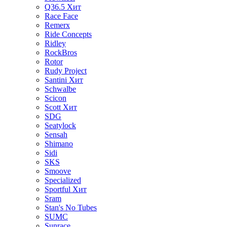
Q36.5
Хит
Race Face
Remerx
Ride Concepts
Ridley
RockBros
Rotor
Rudy Project
Santini
Хит
Schwalbe
Scicon
Scott
Хит
SDG
Seatylock
Sensah
Shimano
Sidi
SKS
Smoove
Specialized
Sportful
Хит
Sram
Stan's No Tubes
SUMC
Sunrace