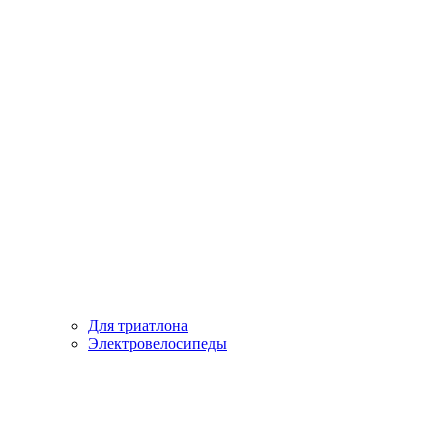
Для триатлона
Электровелосипеды