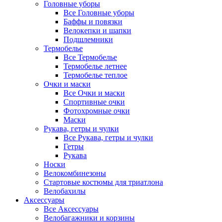
Головные уборы
Все Головные уборы
Баффы и повязки
Велокепки и шапки
Подшлемники
Термобелье
Все Термобелье
Термобелье летнее
Термобелье теплое
Очки и маски
Все Очки и маски
Спортивные очки
Фотохромные очки
Маски
Рукава, гетры и чулки
Все Рукава, гетры и чулки
Гетры
Рукава
Носки
Велокомбинезоны
Стартовые костюмы для триатлона
Велобахилы
Аксессуары
Все Аксессуары
Велобагажники и корзины