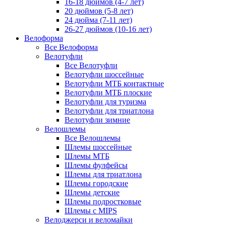
16-18 дюймов (4-7 лет)
20 дюймов (5-8 лет)
24 дюйма (7-11 лет)
26-27 дюймов (10-16 лет)
Велоформа
Все Велоформа
Велотуфли
Все Велотуфли
Велотуфли шоссейные
Велотуфли МТБ контактные
Велотуфли МТБ плоские
Велотуфли для туризма
Велотуфли для триатлона
Велотуфли зимние
Велошлемы
Все Велошлемы
Шлемы шоссейные
Шлемы МТБ
Шлемы фулфейсы
Шлемы для триатлона
Шлемы городские
Шлемы детские
Шлемы подростковые
Шлемы с MIPS
Велоджерси и веломайки