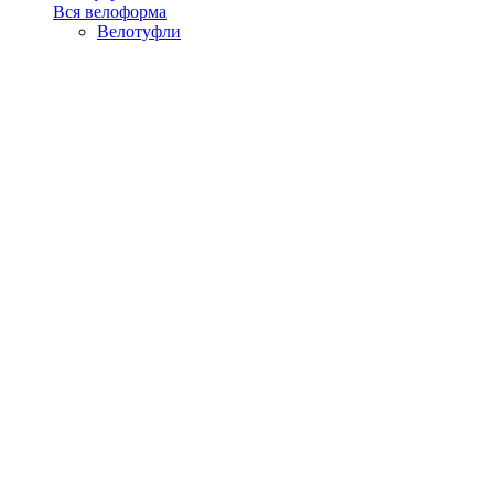
Вся велоформа
Велотуфли