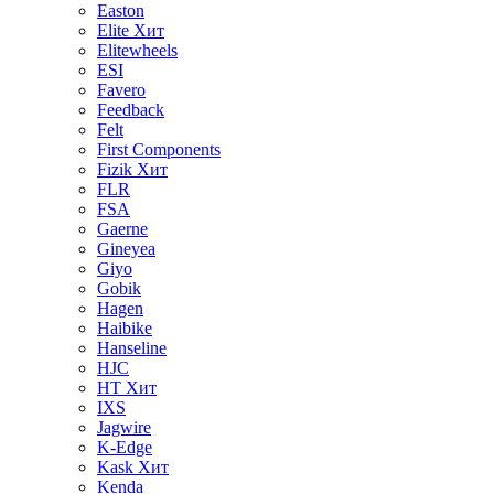
Easton
Elite
Хит
Elitewheels
ESI
Favero
Feedback
Felt
First Components
Fizik
Хит
FLR
FSA
Gaerne
Gineyea
Giyo
Gobik
Hagen
Haibike
Hanseline
HJC
HT
Хит
IXS
Jagwire
K-Edge
Kask
Хит
Kenda