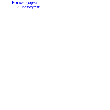
Вся велоформа
Велотуфли