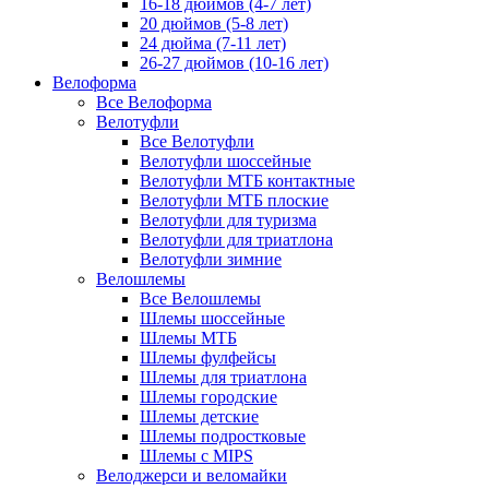
16-18 дюймов (4-7 лет)
20 дюймов (5-8 лет)
24 дюйма (7-11 лет)
26-27 дюймов (10-16 лет)
Велоформа
Все Велоформа
Велотуфли
Все Велотуфли
Велотуфли шоссейные
Велотуфли МТБ контактные
Велотуфли МТБ плоские
Велотуфли для туризма
Велотуфли для триатлона
Велотуфли зимние
Велошлемы
Все Велошлемы
Шлемы шоссейные
Шлемы МТБ
Шлемы фулфейсы
Шлемы для триатлона
Шлемы городские
Шлемы детские
Шлемы подростковые
Шлемы с MIPS
Велоджерси и веломайки