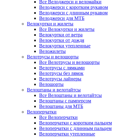
Все Велоджерси и веломайки
Велоджерси с коротким рукавом
Велоджерси с длинным рукавом
Велоджерси для МТБ
Велокуртки и жилеты
Все Велокуртки и жилеты
Велокуртки от ветра
Велокуртки от дождя
Велокуртки утепленные
Веложилеты
Велотрусы и велошорты
Все Велотрусы и велошорты
Велотрусы с лямками
Велотрусы без лямок
Велотрусы лайнеры
Велошорты
Велоштаны и велотайтсы
Все Велоштаны и велотайтсы
Велоштаны с памперсом
Велоштаны для МТБ
Велоперчатки
Все Велоперчатки
Велоперчатки с коротким пальцем
Велоперчатки с длинным пальцем
Велоперчатки утепленные