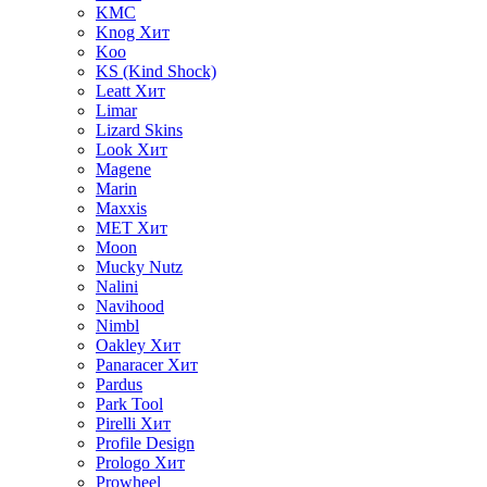
KMC
Knog
Хит
Koo
KS (Kind Shock)
Leatt
Хит
Limar
Lizard Skins
Look
Хит
Magene
Marin
Maxxis
MET
Хит
Moon
Mucky Nutz
Nalini
Navihood
Nimbl
Oakley
Хит
Panaracer
Хит
Pardus
Park Tool
Pirelli
Хит
Profile Design
Prologo
Хит
Prowheel