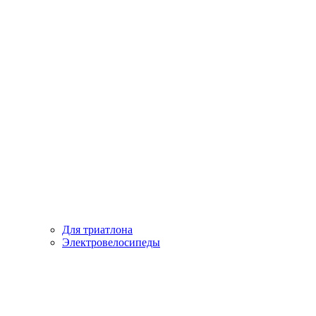
Для триатлона
Электровелосипеды