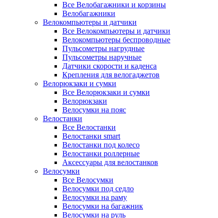
Все Велобагажники и корзины
Велобагажники
Велокомпьютеры и датчики
Все Велокомпьютеры и датчики
Велокомпьютеры беспроводные
Пульсометры нагрудные
Пульсометры наручные
Датчики скорости и каденса
Крепления для велогаджетов
Велорюкзаки и сумки
Все Велорюкзаки и сумки
Велорюкзаки
Велосумки на пояс
Велостанки
Все Велостанки
Велостанки smart
Велостанки под колесо
Велостанки роллерные
Аксессуары для велостанков
Велосумки
Все Велосумки
Велосумки под седло
Велосумки на раму
Велосумки на багажник
Велосумки на руль