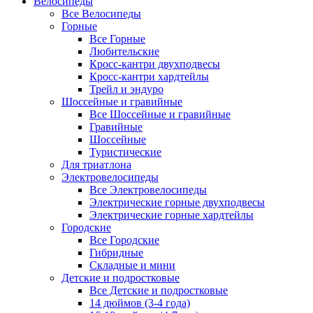
Велосипеды
Все Велосипеды
Горные
Все Горные
Любительские
Кросс-кантри двухподвесы
Кросс-кантри хардтейлы
Трейл и эндуро
Шоссейные и гравийные
Все Шоссейные и гравийные
Гравийные
Шоссейные
Туристические
Для триатлона
Электровелосипеды
Все Электровелосипеды
Электрические горные двухподвесы
Электрические горные хардтейлы
Городские
Все Городские
Гибридные
Складные и мини
Детские и подростковые
Все Детские и подростковые
14 дюймов (3-4 года)