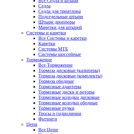
Все Седла и штыри
Седла
Седла для триатлона
Подседельные штыри
Штыри дропперы
Манетки для штырей
Системы и каретки
Все Системы и каретки
Каретки
Системы МТБ
Системы шоссейные
Торможение
Все Торможение
Тормоза дисковые (калиперы)
Тормоза дисковые (комплекты)
Тормоза ободные
Тормозные адаптеры
Тормозные диски и роторы
Тормозные колодки дисковые
Тормозные колодки ободные
Тормозные ручки
Тросы и гидролинии
Фитинги
Цепи
Все Цепи