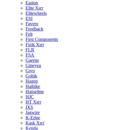
Easton
Elite
Хит
Elitewheels
ESI
Favero
Feedback
Felt
First Components
Fizik
Хит
FLR
FSA
Gaerne
Gineyea
Giyo
Gobik
Hagen
Haibike
Hanseline
HJC
HT
Хит
IXS
Jagwire
K-Edge
Kask
Хит
Kenda