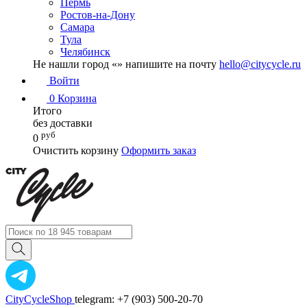
Пермь
Ростов-на-Дону
Самара
Тула
Челябинск
Не нашли город «
» напишите на почту
hello@citycycle.ru
Войти
0
Корзина
Итого
без доставки
руб
0
Очистить корзину
Оформить заказ
CityCycleShop
telegram: +7 (903) 500-20-70