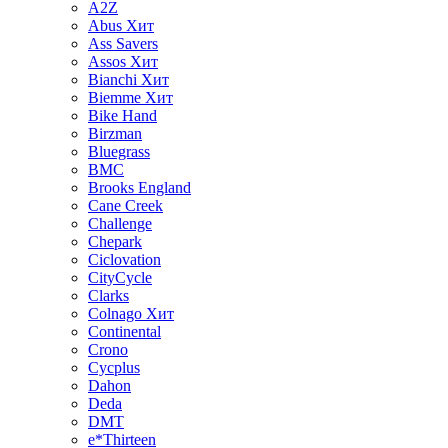
A2Z
Abus
Хит
Ass Savers
Assos
Хит
Bianchi
Хит
Biemme
Хит
Bike Hand
Birzman
Bluegrass
BMC
Brooks England
Cane Creek
Challenge
Chepark
Ciclovation
CityCycle
Clarks
Colnago
Хит
Continental
Crono
Cycplus
Dahon
Deda
DMT
e*Thirteen