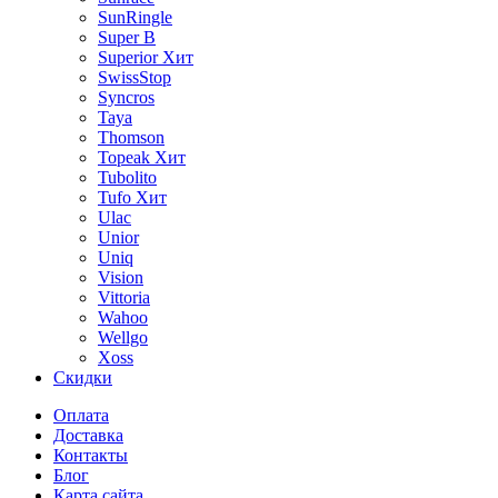
SunRingle
Super B
Superior
Хит
SwissStop
Syncros
Taya
Thomson
Topeak
Хит
Tubolito
Tufo
Хит
Ulac
Unior
Uniq
Vision
Vittoria
Wahoo
Wellgo
Xoss
Скидки
Оплата
Доставка
Контакты
Блог
Карта сайта