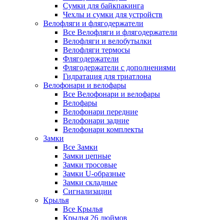
Сумки для байкпакинга
Чехлы и сумки для устройств
Велофляги и флягодержатели
Все Велофляги и флягодержатели
Велофляги и велобутылки
Велофляги термосы
Флягодержатели
Флягодержатели с дополнениями
Гидратация для триатлона
Велофонари и велофары
Все Велофонари и велофары
Велофары
Велофонари передние
Велофонари задние
Велофонари комплекты
Замки
Все Замки
Замки цепные
Замки тросовые
Замки U-образные
Замки складные
Сигнализации
Крылья
Все Крылья
Крылья 26 дюймов