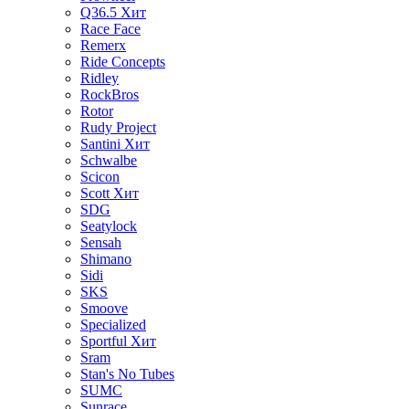
Q36.5
Хит
Race Face
Remerx
Ride Concepts
Ridley
RockBros
Rotor
Rudy Project
Santini
Хит
Schwalbe
Scicon
Scott
Хит
SDG
Seatylock
Sensah
Shimano
Sidi
SKS
Smoove
Specialized
Sportful
Хит
Sram
Stan's No Tubes
SUMC
Sunrace