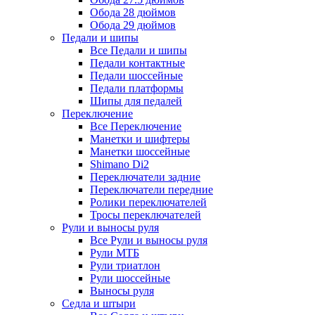
Обода 28 дюймов
Обода 29 дюймов
Педали и шипы
Все Педали и шипы
Педали контактные
Педали шоссейные
Педали платформы
Шипы для педалей
Переключение
Все Переключение
Манетки и шифтеры
Манетки шоссейные
Shimano Di2
Переключатели задние
Переключатели передние
Ролики переключателей
Тросы переключателей
Рули и выносы руля
Все Рули и выносы руля
Рули МТБ
Рули триатлон
Рули шоссейные
Выносы руля
Седла и штыри