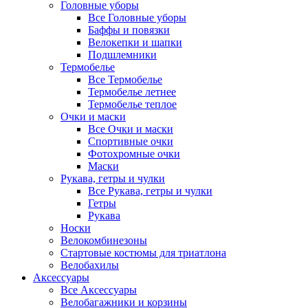
Головные уборы
Все Головные уборы
Баффы и повязки
Велокепки и шапки
Подшлемники
Термобелье
Все Термобелье
Термобелье летнее
Термобелье теплое
Очки и маски
Все Очки и маски
Спортивные очки
Фотохромные очки
Маски
Рукава, гетры и чулки
Все Рукава, гетры и чулки
Гетры
Рукава
Носки
Велокомбинезоны
Стартовые костюмы для триатлона
Велобахилы
Аксессуары
Все Аксессуары
Велобагажники и корзины