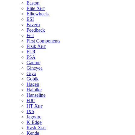
Easton
Elite
Хит
Elitewheels
ESI
Favero
Feedback
Felt
First Components
Fizik
Хит
FLR
FSA
Gaerne
Gineyea
Giyo
Gobik
Hagen
Haibike
Hanseline
HJC
HT
Хит
IXS
Jagwire
K-Edge
Kask
Хит
Kenda