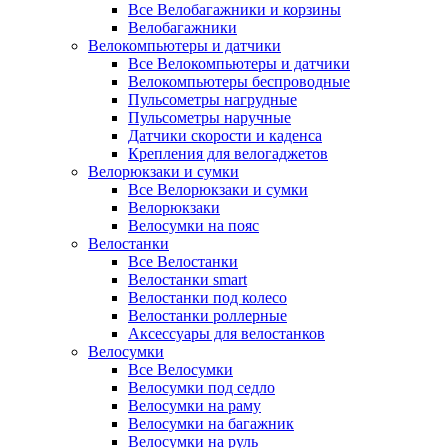
Все Велобагажники и корзины
Велобагажники
Велокомпьютеры и датчики
Все Велокомпьютеры и датчики
Велокомпьютеры беспроводные
Пульсометры нагрудные
Пульсометры наручные
Датчики скорости и каденса
Крепления для велогаджетов
Велорюкзаки и сумки
Все Велорюкзаки и сумки
Велорюкзаки
Велосумки на пояс
Велостанки
Все Велостанки
Велостанки smart
Велостанки под колесо
Велостанки роллерные
Аксессуары для велостанков
Велосумки
Все Велосумки
Велосумки под седло
Велосумки на раму
Велосумки на багажник
Велосумки на руль