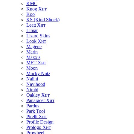
KMC
Knog
Хит
Koo
KS (Kind Shock)
Leatt
Хит
Limar
Lizard Skins
Look
Хит
Magene
Marin
Maxxis
MET
Хит
Moon
Mucky Nutz
Nalini
Navihood
Nimbl
Oakley
Хит
Panaracer
Хит
Pardus
Park Tool
Pirelli
Хит
Profile Design
Prologo
Хит
Prowheel