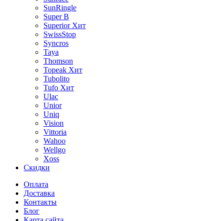
SunRingle
Super B
Superior
Хит
SwissStop
Syncros
Taya
Thomson
Topeak
Хит
Tubolito
Tufo
Хит
Ulac
Unior
Uniq
Vision
Vittoria
Wahoo
Wellgo
Xoss
Скидки
Оплата
Доставка
Контакты
Блог
Карта сайта