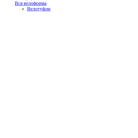
Вся велоформа
Велотуфли