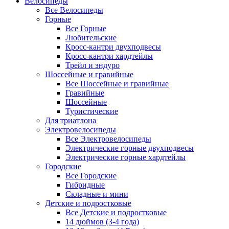
Велосипеды
Все Велосипеды
Горные
Все Горные
Любительские
Кросс-кантри двухподвесы
Кросс-кантри хардтейлы
Трейл и эндуро
Шоссейные и гравийные
Все Шоссейные и гравийные
Гравийные
Шоссейные
Туристические
Для триатлона
Электровелосипеды
Все Электровелосипеды
Электрические горные двухподвесы
Электрические горные хардтейлы
Городские
Все Городские
Гибридные
Складные и мини
Детские и подростковые
Все Детские и подростковые
14 дюймов (3-4 года)