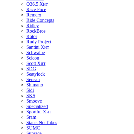
Q36.5
Хит
Race Face
Remerx
Ride Concepts
Ridley
RockBros
Rotor
Rudy Project
Santini
Хит
Schwalbe
Scicon
Scott
Хит
SDG
Seatylock
Sensah
Shimano
Sidi
SKS
Smoove
Specialized
Sportful
Хит
Sram
Stan's No Tubes
SUMC
Sunrace