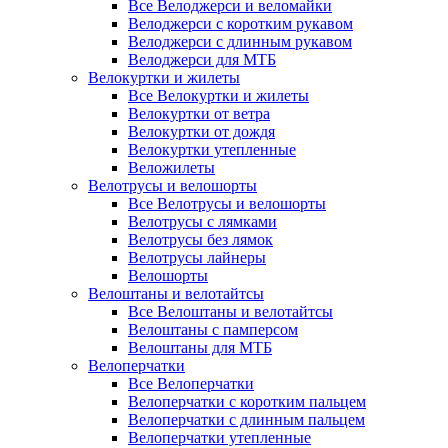
Все Велоджерси и веломайки
Велоджерси с коротким рукавом
Велоджерси с длинным рукавом
Велоджерси для МТБ
Велокуртки и жилеты
Все Велокуртки и жилеты
Велокуртки от ветра
Велокуртки от дождя
Велокуртки утепленные
Веложилеты
Велотрусы и велошорты
Все Велотрусы и велошорты
Велотрусы с лямками
Велотрусы без лямок
Велотрусы лайнеры
Велошорты
Велоштаны и велотайтсы
Все Велоштаны и велотайтсы
Велоштаны с памперсом
Велоштаны для МТБ
Велоперчатки
Все Велоперчатки
Велоперчатки с коротким пальцем
Велоперчатки с длинным пальцем
Велоперчатки утепленные