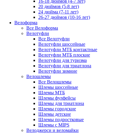
16-18 дюймов (4-7 лет)
20 дюймов (5-8 лет)
24 дюйма (7-11 лет)
26-27 дюймов (10-16 лет)
Велоформа
Все Велоформа
Велотуфли
Все Велотуфли
Велотуфли шоссейные
Велотуфли МТБ контактные
Велотуфли МТБ плоские
Велотуфли для туризма
Велотуфли для триатлона
Велотуфли зимние
Велошлемы
Все Велошлемы
Шлемы шоссейные
Шлемы МТБ
Шлемы фулфейсы
Шлемы для триатлона
Шлемы городские
Шлемы детские
Шлемы подростковые
Шлемы с MIPS
Велоджерси и веломайки