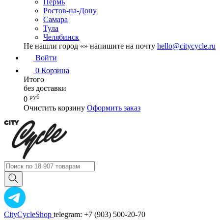
Пермь
Ростов-на-Дону
Самара
Тула
Челябинск
Не нашли город «
» напишите на почту
hello@citycycle.ru
Войти
0
Корзина
Итого
без доставки
руб
0
Очистить корзину
Оформить заказ
CityCycleShop
telegram: +7 (903) 500-20-70