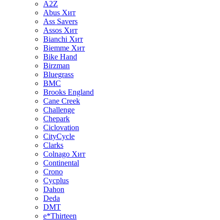
A2Z
Abus
Хит
Ass Savers
Assos
Хит
Bianchi
Хит
Biemme
Хит
Bike Hand
Birzman
Bluegrass
BMC
Brooks England
Cane Creek
Challenge
Chepark
Ciclovation
CityCycle
Clarks
Colnago
Хит
Continental
Crono
Cycplus
Dahon
Deda
DMT
e*Thirteen