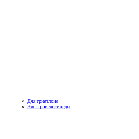
Для триатлона
Электровелосипеды