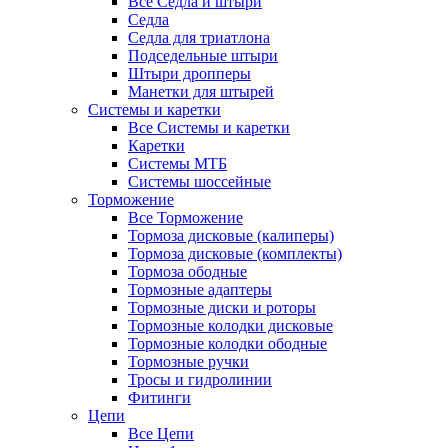
Все Седла и штыри
Седла
Седла для триатлона
Подседельные штыри
Штыри дропперы
Манетки для штырей
Системы и каретки
Все Системы и каретки
Каретки
Системы МТБ
Системы шоссейные
Торможение
Все Торможение
Тормоза дисковые (калиперы)
Тормоза дисковые (комплекты)
Тормоза ободные
Тормозные адаптеры
Тормозные диски и роторы
Тормозные колодки дисковые
Тормозные колодки ободные
Тормозные ручки
Тросы и гидролинии
Фитинги
Цепи
Все Цепи