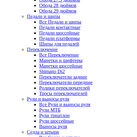
Обода 28 дюймов
Обода 29 дюймов
Педали и шипы
Все Педали и шипы
Педали контактные
Педали шоссейные
Педали платформы
Шипы для педалей
Переключение
Все Переключение
Манетки и шифтеры
Манетки шоссейные
Shimano Di2
Переключатели задние
Переключатели передние
Ролики переключателей
Тросы переключателей
Рули и выносы руля
Все Рули и выносы руля
Рули МТБ
Рули триатлон
Рули шоссейные
Выносы руля
Седла и штыри