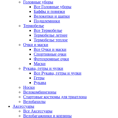
Головные уборы
Все Головные уборы
Баффы и повязки
Велокепки и шапки
Подшлемники
Термобелье
Все Термобелье
Термобелье летнее
Термобелье теплое
Очки и маски
Все Очки и маски
Спортивные очки
Фотохромные очки
Маски
Рукава, гетры и чулки
Все Рукава, гетры и чулки
Гетры
Рукава
Носки
Велокомбинезоны
Стартовые костюмы для триатлона
Велобахилы
Аксессуары
Все Аксессуары
Велобагажники и корзины