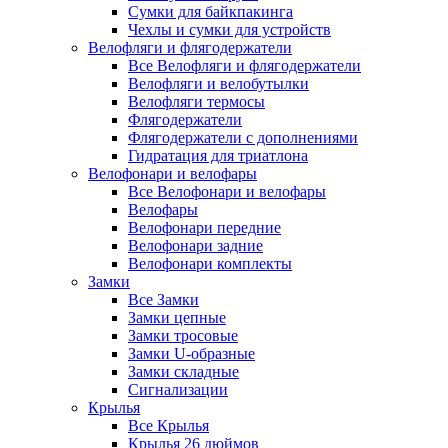
Сумки для байкпакинга
Чехлы и сумки для устройств
Велофляги и флягодержатели
Все Велофляги и флягодержатели
Велофляги и велобутылки
Велофляги термосы
Флягодержатели
Флягодержатели с дополнениями
Гидратация для триатлона
Велофонари и велофары
Все Велофонари и велофары
Велофары
Велофонари передние
Велофонари задние
Велофонари комплекты
Замки
Все Замки
Замки цепные
Замки тросовые
Замки U-образные
Замки складные
Сигнализации
Крылья
Все Крылья
Крылья 26 дюймов