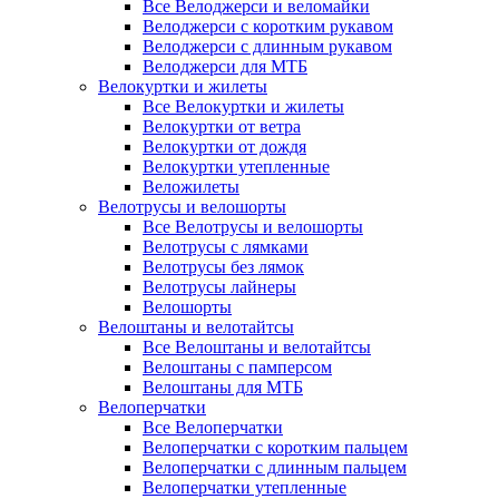
Все Велоджерси и веломайки
Велоджерси с коротким рукавом
Велоджерси с длинным рукавом
Велоджерси для МТБ
Велокуртки и жилеты
Все Велокуртки и жилеты
Велокуртки от ветра
Велокуртки от дождя
Велокуртки утепленные
Веложилеты
Велотрусы и велошорты
Все Велотрусы и велошорты
Велотрусы с лямками
Велотрусы без лямок
Велотрусы лайнеры
Велошорты
Велоштаны и велотайтсы
Все Велоштаны и велотайтсы
Велоштаны с памперсом
Велоштаны для МТБ
Велоперчатки
Все Велоперчатки
Велоперчатки с коротким пальцем
Велоперчатки с длинным пальцем
Велоперчатки утепленные