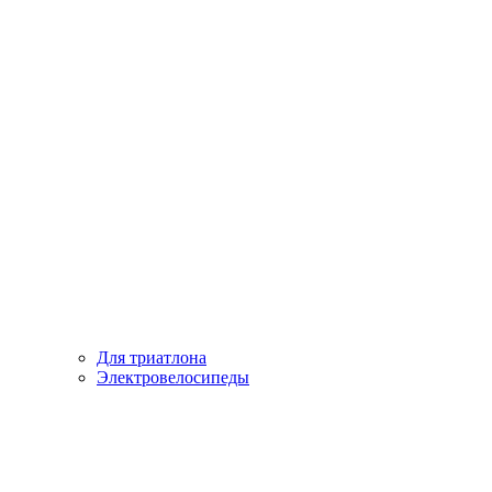
Для триатлона
Электровелосипеды