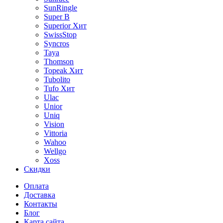
SunRingle
Super B
Superior
Хит
SwissStop
Syncros
Taya
Thomson
Topeak
Хит
Tubolito
Tufo
Хит
Ulac
Unior
Uniq
Vision
Vittoria
Wahoo
Wellgo
Xoss
Скидки
Оплата
Доставка
Контакты
Блог
Карта сайта