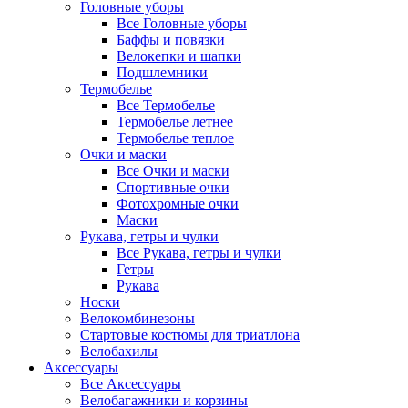
Головные уборы
Все Головные уборы
Баффы и повязки
Велокепки и шапки
Подшлемники
Термобелье
Все Термобелье
Термобелье летнее
Термобелье теплое
Очки и маски
Все Очки и маски
Спортивные очки
Фотохромные очки
Маски
Рукава, гетры и чулки
Все Рукава, гетры и чулки
Гетры
Рукава
Носки
Велокомбинезоны
Стартовые костюмы для триатлона
Велобахилы
Аксессуары
Все Аксессуары
Велобагажники и корзины