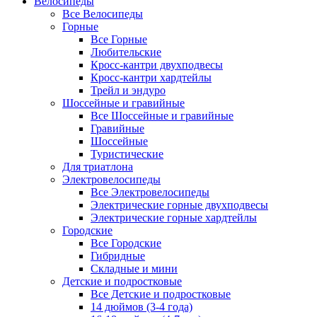
Велосипеды
Все Велосипеды
Горные
Все Горные
Любительские
Кросс-кантри двухподвесы
Кросс-кантри хардтейлы
Трейл и эндуро
Шоссейные и гравийные
Все Шоссейные и гравийные
Гравийные
Шоссейные
Туристические
Для триатлона
Электровелосипеды
Все Электровелосипеды
Электрические горные двухподвесы
Электрические горные хардтейлы
Городские
Все Городские
Гибридные
Складные и мини
Детские и подростковые
Все Детские и подростковые
14 дюймов (3-4 года)