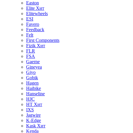
Easton
Elite
Хит
Elitewheels
ESI
Favero
Feedback
Felt
First Components
Fizik
Хит
FLR
FSA
Gaerne
Gineyea
Giyo
Gobik
Hagen
Haibike
Hanseline
HJC
HT
Хит
IXS
Jagwire
K-Edge
Kask
Хит
Kenda