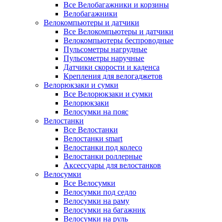
Все Велобагажники и корзины
Велобагажники
Велокомпьютеры и датчики
Все Велокомпьютеры и датчики
Велокомпьютеры беспроводные
Пульсометры нагрудные
Пульсометры наручные
Датчики скорости и каденса
Крепления для велогаджетов
Велорюкзаки и сумки
Все Велорюкзаки и сумки
Велорюкзаки
Велосумки на пояс
Велостанки
Все Велостанки
Велостанки smart
Велостанки под колесо
Велостанки роллерные
Аксессуары для велостанков
Велосумки
Все Велосумки
Велосумки под седло
Велосумки на раму
Велосумки на багажник
Велосумки на руль