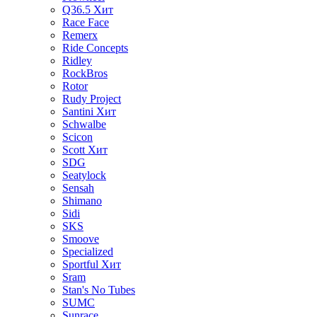
Q36.5
Хит
Race Face
Remerx
Ride Concepts
Ridley
RockBros
Rotor
Rudy Project
Santini
Хит
Schwalbe
Scicon
Scott
Хит
SDG
Seatylock
Sensah
Shimano
Sidi
SKS
Smoove
Specialized
Sportful
Хит
Sram
Stan's No Tubes
SUMC
Sunrace