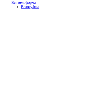
Вся велоформа
Велотуфли