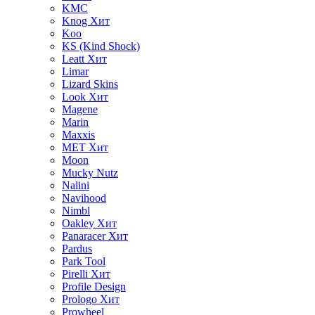
KMC
Knog
Хит
Koo
KS (Kind Shock)
Leatt
Хит
Limar
Lizard Skins
Look
Хит
Magene
Marin
Maxxis
MET
Хит
Moon
Mucky Nutz
Nalini
Navihood
Nimbl
Oakley
Хит
Panaracer
Хит
Pardus
Park Tool
Pirelli
Хит
Profile Design
Prologo
Хит
Prowheel