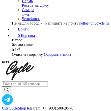
Пермь
Ростов-на-Дону
Самара
Тула
Челябинск
Не нашли город «
» напишите на почту
hello@citycycle.ru
Войти
0
Корзина
Итого
без доставки
руб
0
Очистить корзину
Оформить заказ
CityCycleShop
telegram: +7 (903) 500-20-70