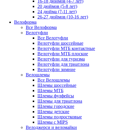
16-18 дюймов (4-7 лет)
20 дюймов (5-8 лет)
24 дюйма (7-11 лет)
26-27 дюймов (10-16 лет)
Велоформа
Все Велоформа
Велотуфли
Все Велотуфли
Велотуфли шоссейные
Велотуфли МТБ контактные
Велотуфли МТБ плоские
Велотуфли для туризма
Велотуфли для триатлона
Велотуфли зимние
Велошлемы
Все Велошлемы
Шлемы шоссейные
Шлемы МТБ
Шлемы фулфейсы
Шлемы для триатлона
Шлемы городские
Шлемы детские
Шлемы подростковые
Шлемы с MIPS
Велоджерси и веломайки