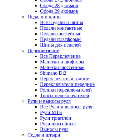
Обода 28 дюймов
Обода 29 дюймов
Педали и шипы
Все Педали и шипы
Педали контактные
Педали шоссейные
Педали платформы
Шипы для педалей
Переключение
Все Переключение
Манетки и шифтеры
Манетки шоссейные
Shimano Di2
Переключатели задние
Переключатели передние
Ролики переключателей
Тросы переключателей
Рули и выносы руля
Все Рули и выносы руля
Рули МТБ
Рули триатлон
Рули шоссейные
Выносы руля
Седла и штыри