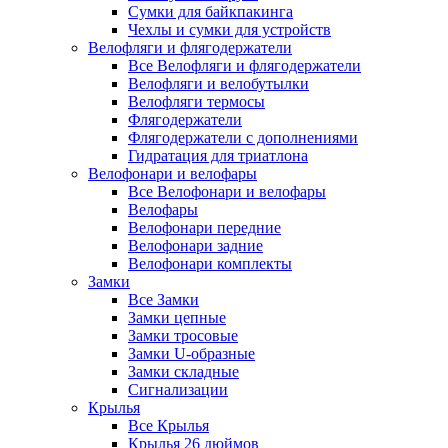
Сумки для байкпакинга
Чехлы и сумки для устройств
Велофляги и флягодержатели
Все Велофляги и флягодержатели
Велофляги и велобутылки
Велофляги термосы
Флягодержатели
Флягодержатели с дополнениями
Гидратация для триатлона
Велофонари и велофары
Все Велофонари и велофары
Велофары
Велофонари передние
Велофонари задние
Велофонари комплекты
Замки
Все Замки
Замки цепные
Замки тросовые
Замки U-образные
Замки складные
Сигнализации
Крылья
Все Крылья
Крылья 26 дюймов