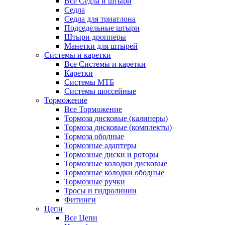
Все Седла и штыри
Седла
Седла для триатлона
Подседельные штыри
Штыри дропперы
Манетки для штырей
Системы и каретки
Все Системы и каретки
Каретки
Системы МТБ
Системы шоссейные
Торможение
Все Торможение
Тормоза дисковые (калиперы)
Тормоза дисковые (комплекты)
Тормоза ободные
Тормозные адаптеры
Тормозные диски и роторы
Тормозные колодки дисковые
Тормозные колодки ободные
Тормозные ручки
Тросы и гидролинии
Фитинги
Цепи
Все Цепи