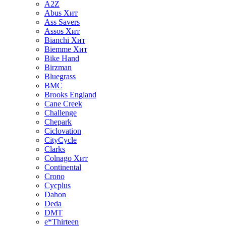
A2Z
Abus
Хит
Ass Savers
Assos
Хит
Bianchi
Хит
Biemme
Хит
Bike Hand
Birzman
Bluegrass
BMC
Brooks England
Cane Creek
Challenge
Chepark
Ciclovation
CityCycle
Clarks
Colnago
Хит
Continental
Crono
Cycplus
Dahon
Deda
DMT
e*Thirteen