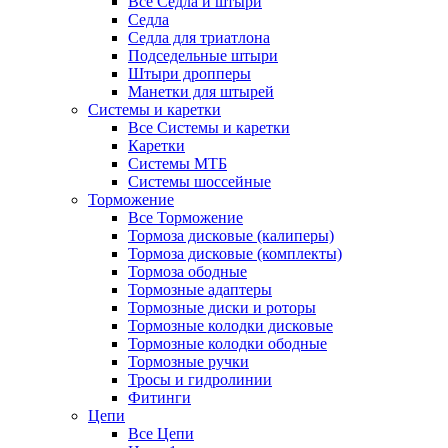
Все Седла и штыри
Седла
Седла для триатлона
Подседельные штыри
Штыри дропперы
Манетки для штырей
Системы и каретки
Все Системы и каретки
Каретки
Системы МТБ
Системы шоссейные
Торможение
Все Торможение
Тормоза дисковые (калиперы)
Тормоза дисковые (комплекты)
Тормоза ободные
Тормозные адаптеры
Тормозные диски и роторы
Тормозные колодки дисковые
Тормозные колодки ободные
Тормозные ручки
Тросы и гидролинии
Фитинги
Цепи
Все Цепи