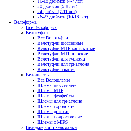
16-18 дюймов (4-7 лет)
20 дюймов (5-8 лет)
24 дюйма (7-11 лет)
26-27 дюймов (10-16 лет)
Велоформа
Все Велоформа
Велотуфли
Все Велотуфли
Велотуфли шоссейные
Велотуфли МТБ контактные
Велотуфли МТБ плоские
Велотуфли для туризма
Велотуфли для триатлона
Велотуфли зимние
Велошлемы
Все Велошлемы
Шлемы шоссейные
Шлемы МТБ
Шлемы фулфейсы
Шлемы для триатлона
Шлемы городские
Шлемы детские
Шлемы подростковые
Шлемы с MIPS
Велоджерси и веломайки