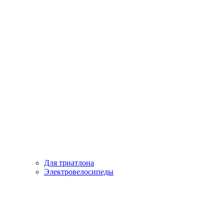
Для триатлона
Электровелосипеды