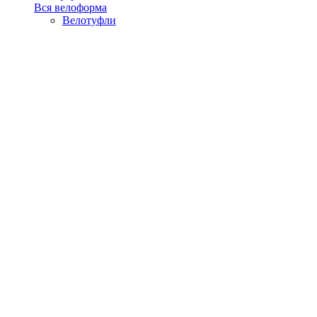
Вся велоформа
Велотуфли