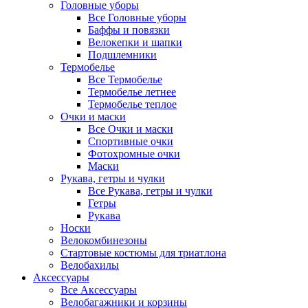
Головные уборы
Все Головные уборы
Баффы и повязки
Велокепки и шапки
Подшлемники
Термобелье
Все Термобелье
Термобелье летнее
Термобелье теплое
Очки и маски
Все Очки и маски
Спортивные очки
Фотохромные очки
Маски
Рукава, гетры и чулки
Все Рукава, гетры и чулки
Гетры
Рукава
Носки
Велокомбинезоны
Стартовые костюмы для триатлона
Велобахилы
Аксессуары
Все Аксессуары
Велобагажники и корзины