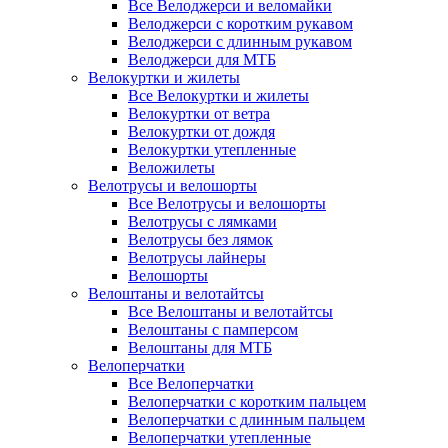
Все Велоджерси и веломайки
Велоджерси с коротким рукавом
Велоджерси с длинным рукавом
Велоджерси для МТБ
Велокуртки и жилеты
Все Велокуртки и жилеты
Велокуртки от ветра
Велокуртки от дождя
Велокуртки утепленные
Веложилеты
Велотрусы и велошорты
Все Велотрусы и велошорты
Велотрусы с лямками
Велотрусы без лямок
Велотрусы лайнеры
Велошорты
Велоштаны и велотайтсы
Все Велоштаны и велотайтсы
Велоштаны с памперсом
Велоштаны для МТБ
Велоперчатки
Все Велоперчатки
Велоперчатки с коротким пальцем
Велоперчатки с длинным пальцем
Велоперчатки утепленные