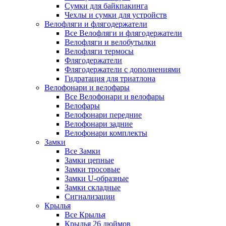
Сумки для байкпакинга
Чехлы и сумки для устройств
Велофляги и флягодержатели
Все Велофляги и флягодержатели
Велофляги и велобутылки
Велофляги термосы
Флягодержатели
Флягодержатели с дополнениями
Гидратация для триатлона
Велофонари и велофары
Все Велофонари и велофары
Велофары
Велофонари передние
Велофонари задние
Велофонари комплекты
Замки
Все Замки
Замки цепные
Замки тросовые
Замки U-образные
Замки складные
Сигнализации
Крылья
Все Крылья
Крылья 26 дюймов