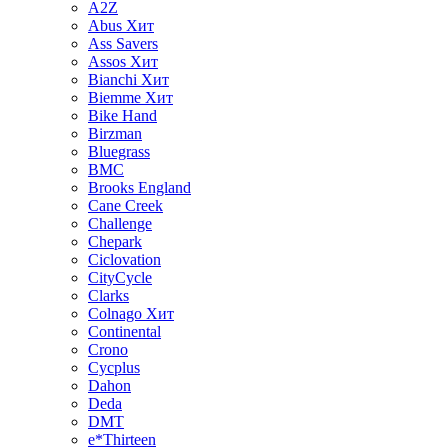
A2Z
Abus
Хит
Ass Savers
Assos
Хит
Bianchi
Хит
Biemme
Хит
Bike Hand
Birzman
Bluegrass
BMC
Brooks England
Cane Creek
Challenge
Chepark
Ciclovation
CityCycle
Clarks
Colnago
Хит
Continental
Crono
Cycplus
Dahon
Deda
DMT
e*Thirteen