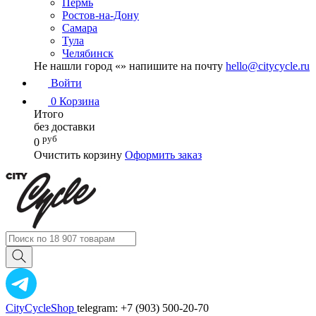
Пермь
Ростов-на-Дону
Самара
Тула
Челябинск
Не нашли город «
» напишите на почту
hello@citycycle.ru
Войти
0
Корзина
Итого
без доставки
руб
0
Очистить корзину
Оформить заказ
CityCycleShop
telegram: +7 (903) 500-20-70