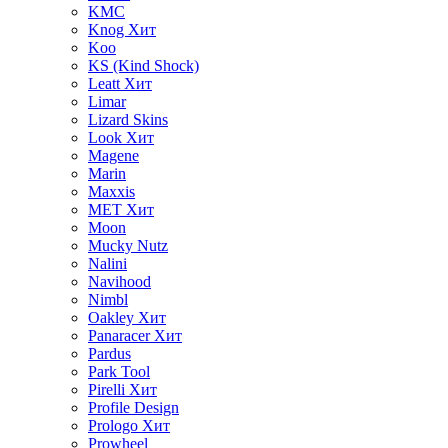
KMC
Knog
Хит
Koo
KS (Kind Shock)
Leatt
Хит
Limar
Lizard Skins
Look
Хит
Magene
Marin
Maxxis
MET
Хит
Moon
Mucky Nutz
Nalini
Navihood
Nimbl
Oakley
Хит
Panaracer
Хит
Pardus
Park Tool
Pirelli
Хит
Profile Design
Prologo
Хит
Prowheel