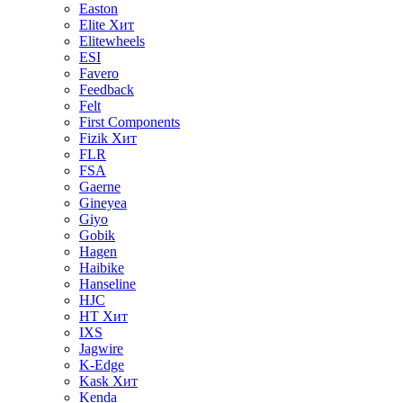
Easton
Elite
Хит
Elitewheels
ESI
Favero
Feedback
Felt
First Components
Fizik
Хит
FLR
FSA
Gaerne
Gineyea
Giyo
Gobik
Hagen
Haibike
Hanseline
HJC
HT
Хит
IXS
Jagwire
K-Edge
Kask
Хит
Kenda