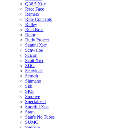
Q36.5
Хит
Race Face
Remerx
Ride Concepts
Ridley
RockBros
Rotor
Rudy Project
Santini
Хит
Schwalbe
Scicon
Scott
Хит
SDG
Seatylock
Sensah
Shimano
Sidi
SKS
Smoove
Specialized
Sportful
Хит
Sram
Stan's No Tubes
SUMC
Sunrace