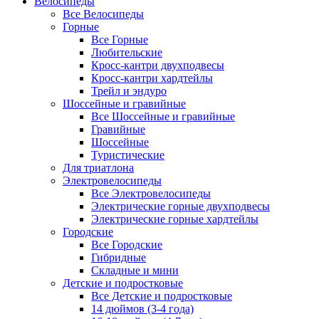
Велосипеды
Все Велосипеды
Горные
Все Горные
Любительские
Кросс-кантри двухподвесы
Кросс-кантри хардтейлы
Трейл и эндуро
Шоссейные и гравийные
Все Шоссейные и гравийные
Гравийные
Шоссейные
Туристические
Для триатлона
Электровелосипеды
Все Электровелосипеды
Электрические горные двухподвесы
Электрические горные хардтейлы
Городские
Все Городские
Гибридные
Складные и мини
Детские и подростковые
Все Детские и подростковые
14 дюймов (3-4 года)