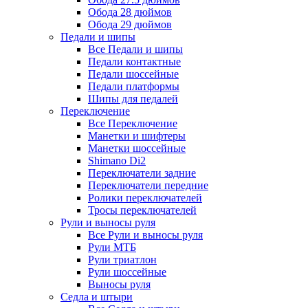
Обода 28 дюймов
Обода 29 дюймов
Педали и шипы
Все Педали и шипы
Педали контактные
Педали шоссейные
Педали платформы
Шипы для педалей
Переключение
Все Переключение
Манетки и шифтеры
Манетки шоссейные
Shimano Di2
Переключатели задние
Переключатели передние
Ролики переключателей
Тросы переключателей
Рули и выносы руля
Все Рули и выносы руля
Рули МТБ
Рули триатлон
Рули шоссейные
Выносы руля
Седла и штыри