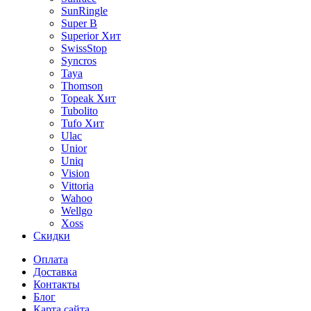
SunRingle
Super B
Superior
Хит
SwissStop
Syncros
Taya
Thomson
Topeak
Хит
Tubolito
Tufo
Хит
Ulac
Unior
Uniq
Vision
Vittoria
Wahoo
Wellgo
Xoss
Скидки
Оплата
Доставка
Контакты
Блог
Карта сайта