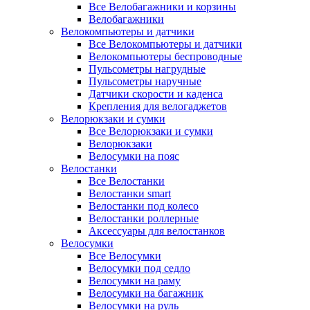
Все Велобагажники и корзины
Велобагажники
Велокомпьютеры и датчики
Все Велокомпьютеры и датчики
Велокомпьютеры беспроводные
Пульсометры нагрудные
Пульсометры наручные
Датчики скорости и каденса
Крепления для велогаджетов
Велорюкзаки и сумки
Все Велорюкзаки и сумки
Велорюкзаки
Велосумки на пояс
Велостанки
Все Велостанки
Велостанки smart
Велостанки под колесо
Велостанки роллерные
Аксессуары для велостанков
Велосумки
Все Велосумки
Велосумки под седло
Велосумки на раму
Велосумки на багажник
Велосумки на руль