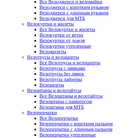
Все Велоджерси и веломайки
Велоджерси с коротким рукавом
Велоджерси с длинным рукавом
Велоджерси для МТБ
Велокуртки и жилеты
Все Велокуртки и жилеты
Велокуртки от ветра
Велокуртки от дождя
Велокуртки утепленные
Веложилеты
Велотрусы и велошорты
Все Велотрусы и велошорты
Велотрусы с лямками
Велотрусы без лямок
Велотрусы лайнеры
Велошорты
Велоштаны и велотайтсы
Все Велоштаны и велотайтсы
Велоштаны с памперсом
Велоштаны для МТБ
Велоперчатки
Все Велоперчатки
Велоперчатки с коротким пальцем
Велоперчатки с длинным пальцем
Велоперчатки утепленные