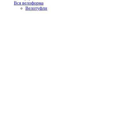
Вся велоформа
Велотуфли