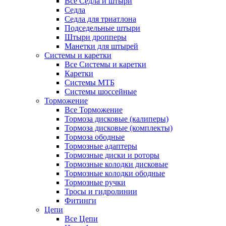
Все Седла и штыри
Седла
Седла для триатлона
Подседельные штыри
Штыри дропперы
Манетки для штырей
Системы и каретки
Все Системы и каретки
Каретки
Системы МТБ
Системы шоссейные
Торможение
Все Торможение
Тормоза дисковые (калиперы)
Тормоза дисковые (комплекты)
Тормоза ободные
Тормозные адаптеры
Тормозные диски и роторы
Тормозные колодки дисковые
Тормозные колодки ободные
Тормозные ручки
Тросы и гидролинии
Фитинги
Цепи
Все Цепи