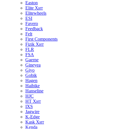
Easton
Elite
Хит
Elitewheels
ESI
Favero
Feedback
Felt
First Components
Fizik
Хит
FLR
FSA
Gaerne
Gineyea
Giyo
Gobik
Hagen
Haibike
Hanseline
HJC
HT
Хит
IXS
Jagwire
K-Edge
Kask
Хит
Kenda