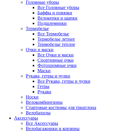
Головные уборы
Все Головные уборы
Баффы и повязки
Велокепки и шапки
Подшлемники
Термобелье
Все Термобелье
Термобелье летнее
Термобелье теплое
Очки и маски
Все Очки и маски
Спортивные очки
Фотохромные очки
Маски
Рукава, гетры и чулки
Все Рукава, гетры и чулки
Гетры
Рукава
Носки
Велокомбинезоны
Стартовые костюмы для триатлона
Велобахилы
Аксессуары
Все Аксессуары
Велобагажники и корзины