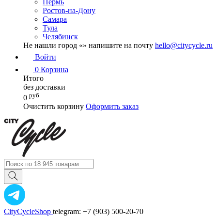
Пермь
Ростов-на-Дону
Самара
Тула
Челябинск
Не нашли город «
» напишите на почту
hello@citycycle.ru
Войти
0
Корзина
Итого
без доставки
руб
0
Очистить корзину
Оформить заказ
CityCycleShop
telegram: +7 (903) 500-20-70