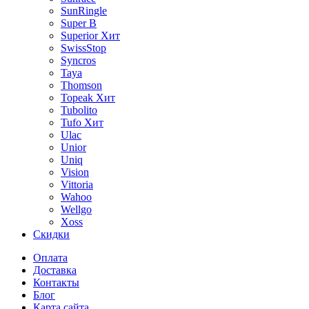
SunRingle
Super B
Superior
Хит
SwissStop
Syncros
Taya
Thomson
Topeak
Хит
Tubolito
Tufo
Хит
Ulac
Unior
Uniq
Vision
Vittoria
Wahoo
Wellgo
Xoss
Скидки
Оплата
Доставка
Контакты
Блог
Карта сайта