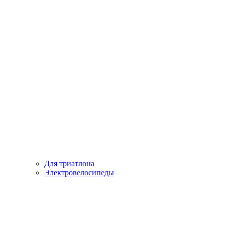
Для триатлона
Электровелосипеды