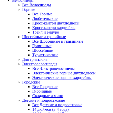
Велосипеды
Все Велосипеды
Горные
Все Горные
Любительские
Кросс-кантри двухподвесы
Кросс-кантри хардтейлы
Трейл и эндуро
Шоссейные и гравийные
Все Шоссейные и гравийные
Гравийные
Шоссейные
Туристические
Для триатлона
Электровелосипеды
Все Электровелосипеды
Электрические горные двухподвесы
Электрические горные хардтейлы
Городские
Все Городские
Гибридные
Складные и мини
Детские и подростковые
Все Детские и подростковые
14 дюймов (3-4 года)