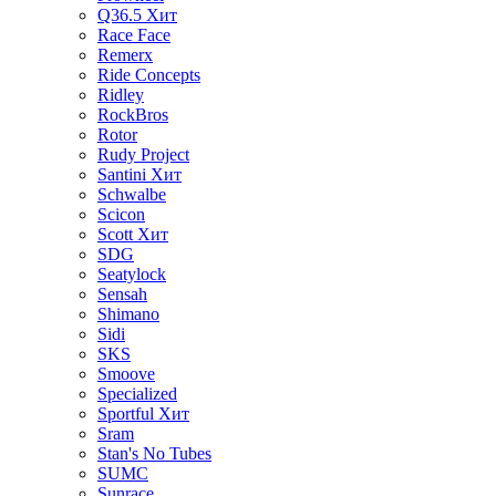
Q36.5
Хит
Race Face
Remerx
Ride Concepts
Ridley
RockBros
Rotor
Rudy Project
Santini
Хит
Schwalbe
Scicon
Scott
Хит
SDG
Seatylock
Sensah
Shimano
Sidi
SKS
Smoove
Specialized
Sportful
Хит
Sram
Stan's No Tubes
SUMC
Sunrace