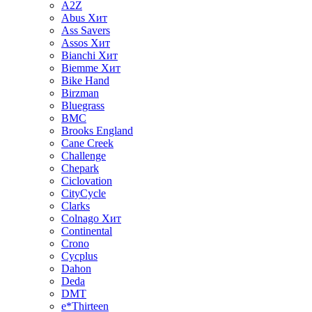
A2Z
Abus
Хит
Ass Savers
Assos
Хит
Bianchi
Хит
Biemme
Хит
Bike Hand
Birzman
Bluegrass
BMC
Brooks England
Cane Creek
Challenge
Chepark
Ciclovation
CityCycle
Clarks
Colnago
Хит
Continental
Crono
Cycplus
Dahon
Deda
DMT
e*Thirteen