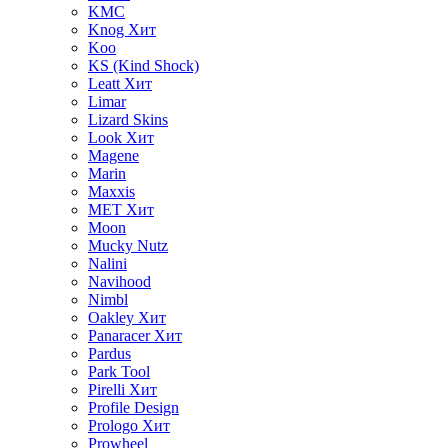
KMC
Knog
Хит
Koo
KS (Kind Shock)
Leatt
Хит
Limar
Lizard Skins
Look
Хит
Magene
Marin
Maxxis
MET
Хит
Moon
Mucky Nutz
Nalini
Navihood
Nimbl
Oakley
Хит
Panaracer
Хит
Pardus
Park Tool
Pirelli
Хит
Profile Design
Prologo
Хит
Prowheel