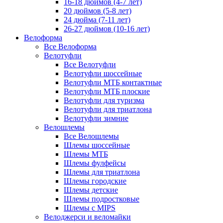
16-18 дюймов (4-7 лет)
20 дюймов (5-8 лет)
24 дюйма (7-11 лет)
26-27 дюймов (10-16 лет)
Велоформа
Все Велоформа
Велотуфли
Все Велотуфли
Велотуфли шоссейные
Велотуфли МТБ контактные
Велотуфли МТБ плоские
Велотуфли для туризма
Велотуфли для триатлона
Велотуфли зимние
Велошлемы
Все Велошлемы
Шлемы шоссейные
Шлемы МТБ
Шлемы фулфейсы
Шлемы для триатлона
Шлемы городские
Шлемы детские
Шлемы подростковые
Шлемы с MIPS
Велоджерси и веломайки