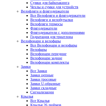
Сумки для байкпакинга
Чехлы и сумки для устройств
Велофляги и флягодержатели
Все Велофляги и флягодержатели
Велофляги и велобутылки
Велофляги термосы
Флягодержатели
Флягодержатели с дополнениями
Гидратация для триатлона
Велофонари и велофары
Все Велофонари и велофары
Велофары
Велофонари передние
Велофонари задние
Велофонари комплекты
Замки
Все Замки
Замки цепные
Замки тросовые
Замки U-образные
Замки складные
Сигнализации
Крылья
Все Крылья
Крылья 26 дюймов