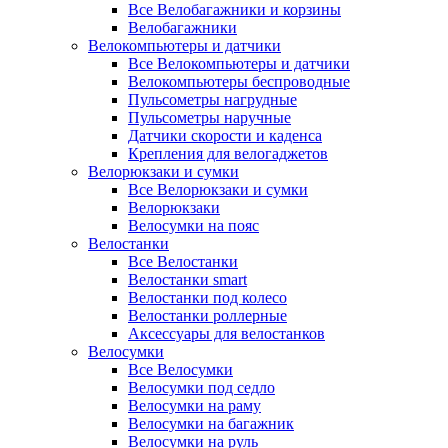
Все Велобагажники и корзины
Велобагажники
Велокомпьютеры и датчики
Все Велокомпьютеры и датчики
Велокомпьютеры беспроводные
Пульсометры нагрудные
Пульсометры наручные
Датчики скорости и каденса
Крепления для велогаджетов
Велорюкзаки и сумки
Все Велорюкзаки и сумки
Велорюкзаки
Велосумки на пояс
Велостанки
Все Велостанки
Велостанки smart
Велостанки под колесо
Велостанки роллерные
Аксессуары для велостанков
Велосумки
Все Велосумки
Велосумки под седло
Велосумки на раму
Велосумки на багажник
Велосумки на руль