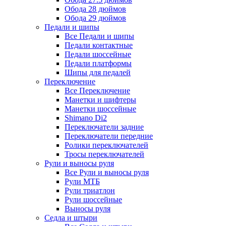
Обода 28 дюймов
Обода 29 дюймов
Педали и шипы
Все Педали и шипы
Педали контактные
Педали шоссейные
Педали платформы
Шипы для педалей
Переключение
Все Переключение
Манетки и шифтеры
Манетки шоссейные
Shimano Di2
Переключатели задние
Переключатели передние
Ролики переключателей
Тросы переключателей
Рули и выносы руля
Все Рули и выносы руля
Рули МТБ
Рули триатлон
Рули шоссейные
Выносы руля
Седла и штыри