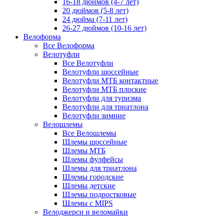
16-18 дюймов (4-7 лет)
20 дюймов (5-8 лет)
24 дюйма (7-11 лет)
26-27 дюймов (10-16 лет)
Велоформа
Все Велоформа
Велотуфли
Все Велотуфли
Велотуфли шоссейные
Велотуфли МТБ контактные
Велотуфли МТБ плоские
Велотуфли для туризма
Велотуфли для триатлона
Велотуфли зимние
Велошлемы
Все Велошлемы
Шлемы шоссейные
Шлемы МТБ
Шлемы фулфейсы
Шлемы для триатлона
Шлемы городские
Шлемы детские
Шлемы подростковые
Шлемы с MIPS
Велоджерси и веломайки