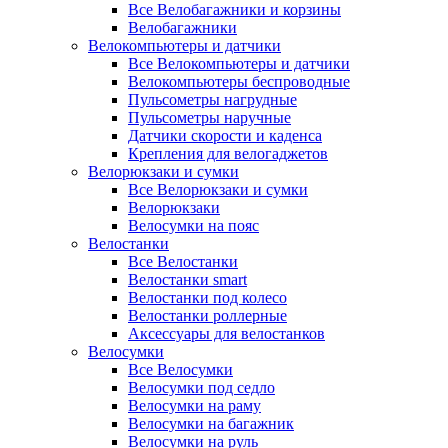
Все Велобагажники и корзины
Велобагажники
Велокомпьютеры и датчики
Все Велокомпьютеры и датчики
Велокомпьютеры беспроводные
Пульсометры нагрудные
Пульсометры наручные
Датчики скорости и каденса
Крепления для велогаджетов
Велорюкзаки и сумки
Все Велорюкзаки и сумки
Велорюкзаки
Велосумки на пояс
Велостанки
Все Велостанки
Велостанки smart
Велостанки под колесо
Велостанки роллерные
Аксессуары для велостанков
Велосумки
Все Велосумки
Велосумки под седло
Велосумки на раму
Велосумки на багажник
Велосумки на руль