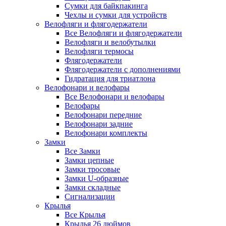
Сумки для байкпакинга
Чехлы и сумки для устройств
Велофляги и флягодержатели
Все Велофляги и флягодержатели
Велофляги и велобутылки
Велофляги термосы
Флягодержатели
Флягодержатели с дополнениями
Гидратация для триатлона
Велофонари и велофары
Все Велофонари и велофары
Велофары
Велофонари передние
Велофонари задние
Велофонари комплекты
Замки
Все Замки
Замки цепные
Замки тросовые
Замки U-образные
Замки складные
Сигнализации
Крылья
Все Крылья
Крылья 26 дюймов