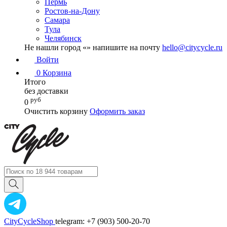
Пермь
Ростов-на-Дону
Самара
Тула
Челябинск
Не нашли город «
» напишите на почту
hello@citycycle.ru
Войти
0
Корзина
Итого
без доставки
руб
0
Очистить корзину
Оформить заказ
CityCycleShop
telegram: +7 (903) 500-20-70