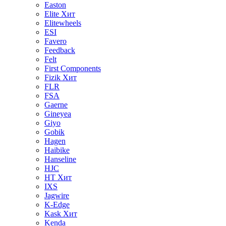
Easton
Elite
Хит
Elitewheels
ESI
Favero
Feedback
Felt
First Components
Fizik
Хит
FLR
FSA
Gaerne
Gineyea
Giyo
Gobik
Hagen
Haibike
Hanseline
HJC
HT
Хит
IXS
Jagwire
K-Edge
Kask
Хит
Kenda