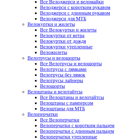
Все Велоджерси и веломайки
Велоджерси с коротким рукавом
Велоджерси с длинным рукавом
Велоджерси для МТБ
Велокуртки и жилеты
Все Велокуртки и жилеты
Велокуртки от ветра
Велокуртки от дождя
Велокуртки утепленные
Веложилеты
Велотрусы и велошорты
Все Велотрусы и велошорты
Велотрусы с лямками
Велотрусы без лямок
Велотрусы лайнеры
Велошорты
Велоштаны и велотайтсы
Все Велоштаны и велотайтсы
Велоштаны с памперсом
Велоштаны для МТБ
Велоперчатки
Все Велоперчатки
Велоперчатки с коротким пальцем
Велоперчатки с длинным пальцем
Велоперчатки утепленные