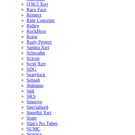
Q36.5
Хит
Race Face
Remerx
Ride Concepts
Ridley
RockBros
Rotor
Rudy Project
Santini
Хит
Schwalbe
Scicon
Scott
Хит
SDG
Seatylock
Sensah
Shimano
Sidi
SKS
Smoove
Specialized
Sportful
Хит
Sram
Stan's No Tubes
SUMC
Sunrace