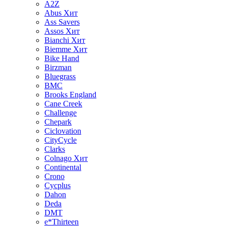
A2Z
Abus
Хит
Ass Savers
Assos
Хит
Bianchi
Хит
Biemme
Хит
Bike Hand
Birzman
Bluegrass
BMC
Brooks England
Cane Creek
Challenge
Chepark
Ciclovation
CityCycle
Clarks
Colnago
Хит
Continental
Crono
Cycplus
Dahon
Deda
DMT
e*Thirteen