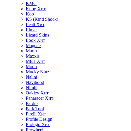
KMC
Knog
Хит
Koo
KS (Kind Shock)
Leatt
Хит
Limar
Lizard Skins
Look
Хит
Magene
Marin
Maxxis
MET
Хит
Moon
Mucky Nutz
Nalini
Navihood
Nimbl
Oakley
Хит
Panaracer
Хит
Pardus
Park Tool
Pirelli
Хит
Profile Design
Prologo
Хит
Prowheel