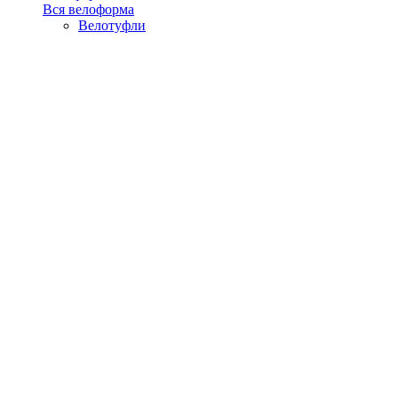
Вся велоформа
Велотуфли