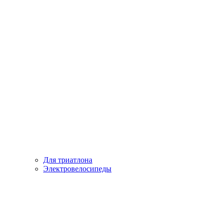
Для триатлона
Электровелосипеды