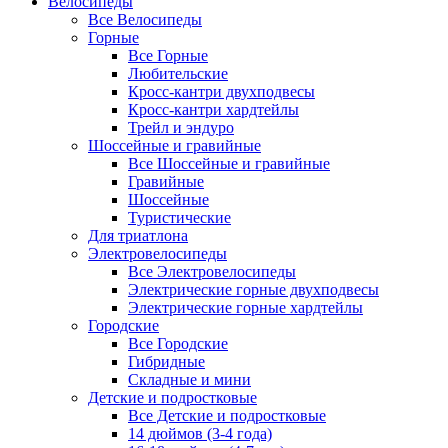
Велосипеды
Все Велосипеды
Горные
Все Горные
Любительские
Кросс-кантри двухподвесы
Кросс-кантри хардтейлы
Трейл и эндуро
Шоссейные и гравийные
Все Шоссейные и гравийные
Гравийные
Шоссейные
Туристические
Для триатлона
Электровелосипеды
Все Электровелосипеды
Электрические горные двухподвесы
Электрические горные хардтейлы
Городские
Все Городские
Гибридные
Складные и мини
Детские и подростковые
Все Детские и подростковые
14 дюймов (3-4 года)