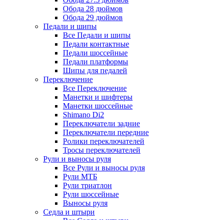
Обода 28 дюймов
Обода 29 дюймов
Педали и шипы
Все Педали и шипы
Педали контактные
Педали шоссейные
Педали платформы
Шипы для педалей
Переключение
Все Переключение
Манетки и шифтеры
Манетки шоссейные
Shimano Di2
Переключатели задние
Переключатели передние
Ролики переключателей
Тросы переключателей
Рули и выносы руля
Все Рули и выносы руля
Рули МТБ
Рули триатлон
Рули шоссейные
Выносы руля
Седла и штыри