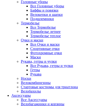
Головные уборы
Все Головные уборы
Баффы и повязки
Велокепки и шапки
Подшлемники
Термобелье
Все Термобелье
Термобелье летнее
Термобелье теплое
Очки и маски
Все Очки и маски
Спортивные очки
Фотохромные очки
Маски
Рукава, гетры и чулки
Все Рукава, гетры и чулки
Гетры
Рукава
Носки
Велокомбинезоны
Стартовые костюмы для триатлона
Велобахилы
Аксессуары
Все Аксессуары
Велобагажники и корзины