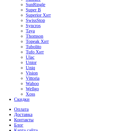
SunRingle
Super B
Superior
Хит
SwissStop
Syncros
Taya
Thomson
Topeak
Хит
Tubolito
Tufo
Хит
Ulac
Unior
Uniq
Vision
Vittoria
Wahoo
Wellgo
Xoss
Скидки
Оплата
Доставка
Контакты
Блог
Карта сайта