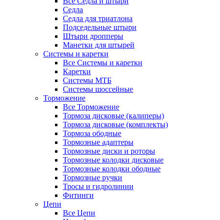
Все Седла и штыри
Седла
Седла для триатлона
Подседельные штыри
Штыри дропперы
Манетки для штырей
Системы и каретки
Все Системы и каретки
Каретки
Системы МТБ
Системы шоссейные
Торможение
Все Торможение
Тормоза дисковые (калиперы)
Тормоза дисковые (комплекты)
Тормоза ободные
Тормозные адаптеры
Тормозные диски и роторы
Тормозные колодки дисковые
Тормозные колодки ободные
Тормозные ручки
Тросы и гидролинии
Фитинги
Цепи
Все Цепи