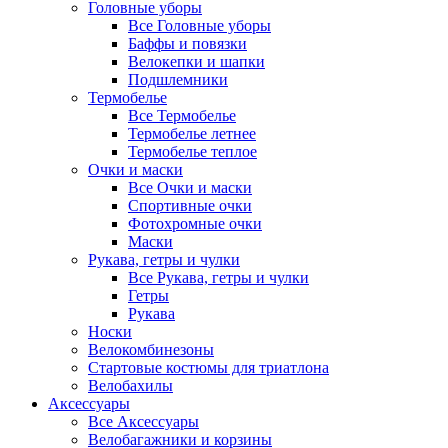
Головные уборы
Все Головные уборы
Баффы и повязки
Велокепки и шапки
Подшлемники
Термобелье
Все Термобелье
Термобелье летнее
Термобелье теплое
Очки и маски
Все Очки и маски
Спортивные очки
Фотохромные очки
Маски
Рукава, гетры и чулки
Все Рукава, гетры и чулки
Гетры
Рукава
Носки
Велокомбинезоны
Стартовые костюмы для триатлона
Велобахилы
Аксессуары
Все Аксессуары
Велобагажники и корзины