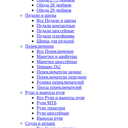
Обода 28 дюймов
Обода 29 дюймов
Педали и шипы
Все Педали и шипы
Педали контактные
Педали шоссейные
Педали платформы
Шипы для педалей
Переключение
Все Переключение
Манетки и шифтеры
Манетки шоссейные
Shimano Di2
Переключатели задние
Переключатели передние
Ролики переключателей
Тросы переключателей
Рули и выносы руля
Все Рули и выносы руля
Рули МТБ
Рули триатлон
Рули шоссейные
Выносы руля
Седла и штыри