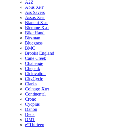
A2Z
Abus
Хит
Ass Savers
Assos
Хит
Bianchi
Хит
Biemme
Хит
Bike Hand
Birzman
Bluegrass
BMC
Brooks England
Cane Creek
Challenge
Chepark
Ciclovation
CityCycle
Clarks
Colnago
Хит
Continental
Crono
Cycplus
Dahon
Deda
DMT
e*Thirteen