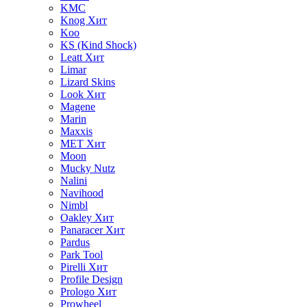
KMC
Knog
Хит
Koo
KS (Kind Shock)
Leatt
Хит
Limar
Lizard Skins
Look
Хит
Magene
Marin
Maxxis
MET
Хит
Moon
Mucky Nutz
Nalini
Navihood
Nimbl
Oakley
Хит
Panaracer
Хит
Pardus
Park Tool
Pirelli
Хит
Profile Design
Prologo
Хит
Prowheel