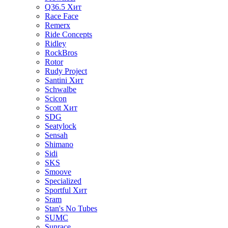
Q36.5
Хит
Race Face
Remerx
Ride Concepts
Ridley
RockBros
Rotor
Rudy Project
Santini
Хит
Schwalbe
Scicon
Scott
Хит
SDG
Seatylock
Sensah
Shimano
Sidi
SKS
Smoove
Specialized
Sportful
Хит
Sram
Stan's No Tubes
SUMC
Sunrace