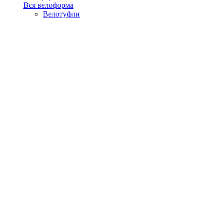
Вся велоформа
Велотуфли