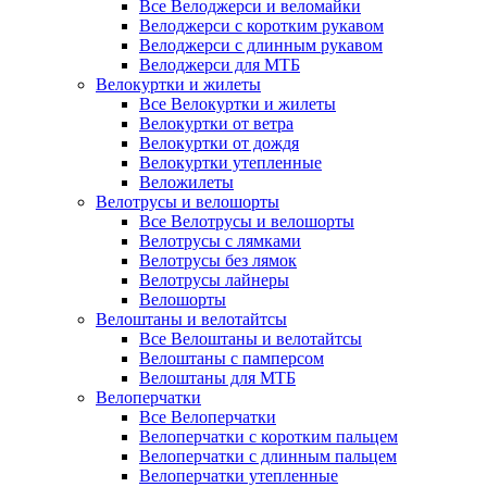
Все Велоджерси и веломайки
Велоджерси с коротким рукавом
Велоджерси с длинным рукавом
Велоджерси для МТБ
Велокуртки и жилеты
Все Велокуртки и жилеты
Велокуртки от ветра
Велокуртки от дождя
Велокуртки утепленные
Веложилеты
Велотрусы и велошорты
Все Велотрусы и велошорты
Велотрусы с лямками
Велотрусы без лямок
Велотрусы лайнеры
Велошорты
Велоштаны и велотайтсы
Все Велоштаны и велотайтсы
Велоштаны с памперсом
Велоштаны для МТБ
Велоперчатки
Все Велоперчатки
Велоперчатки с коротким пальцем
Велоперчатки с длинным пальцем
Велоперчатки утепленные