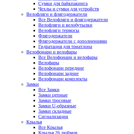
Сумки для байкпакинга
Чехлы и сумки для устройств
Велофляги и флягодержатели
Все Велофляги и флягодержатели
Велофляги и велобутылки
Велофляги термосы
Флягодержатели
Флягодержатели с дополнениями
Гидратация для триатлона
Велофонари и велофары
Все Велофонари и велофары
Велофары
Велофонари передние
Велофонари задние
Велофонари комплекты
Замки
Все Замки
Замки цепные
Замки тросовые
Замки U-образные
Замки складные
Сигнализации
Крылья
Все Крылья
Крылья 26 дюймов