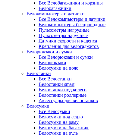
Все Велобагажники и корзины
Велобагажники
Велокомпьютеры и датчики
Все Велокомпьютеры и датчики
Велокомпьютеры беспроводные
Пульсометры нагрудные
Пульсометры наручные
Датчики скорости и каденса
Крепления для велогаджетов
Велорюкзаки и сумки
Все Велорюкзаки и сумки
Велорюкзаки
Велосумки на пояс
Велостанки
Все Велостанки
Велостанки smart
Велостанки под колесо
Велостанки роллерные
Аксессуары для велостанков
Велосумки
Все Велосумки
Велосумки под седло
Велосумки на раму
Велосумки на багажник
Велосумки на руль