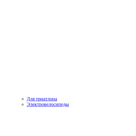
Для триатлона
Электровелосипеды