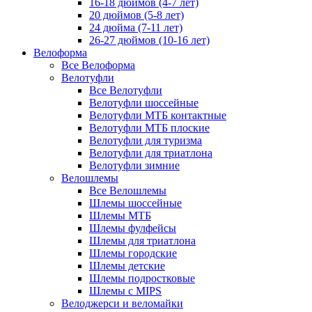
16-18 дюймов (4-7 лет)
20 дюймов (5-8 лет)
24 дюйма (7-11 лет)
26-27 дюймов (10-16 лет)
Велоформа
Все Велоформа
Велотуфли
Все Велотуфли
Велотуфли шоссейные
Велотуфли МТБ контактные
Велотуфли МТБ плоские
Велотуфли для туризма
Велотуфли для триатлона
Велотуфли зимние
Велошлемы
Все Велошлемы
Шлемы шоссейные
Шлемы МТБ
Шлемы фулфейсы
Шлемы для триатлона
Шлемы городские
Шлемы детские
Шлемы подростковые
Шлемы с MIPS
Велоджерси и веломайки