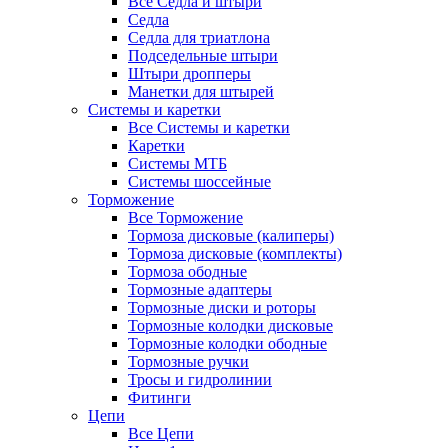
Все Седла и штыри
Седла
Седла для триатлона
Подседельные штыри
Штыри дропперы
Манетки для штырей
Системы и каретки
Все Системы и каретки
Каретки
Системы МТБ
Системы шоссейные
Торможение
Все Торможение
Тормоза дисковые (калиперы)
Тормоза дисковые (комплекты)
Тормоза ободные
Тормозные адаптеры
Тормозные диски и роторы
Тормозные колодки дисковые
Тормозные колодки ободные
Тормозные ручки
Тросы и гидролинии
Фитинги
Цепи
Все Цепи