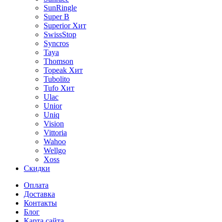
SunRingle
Super B
Superior
Хит
SwissStop
Syncros
Taya
Thomson
Topeak
Хит
Tubolito
Tufo
Хит
Ulac
Unior
Uniq
Vision
Vittoria
Wahoo
Wellgo
Xoss
Скидки
Оплата
Доставка
Контакты
Блог
Карта сайта