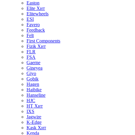
Easton
Elite
Хит
Elitewheels
ESI
Favero
Feedback
Felt
First Components
Fizik
Хит
FLR
FSA
Gaerne
Gineyea
Giyo
Gobik
Hagen
Haibike
Hanseline
HJC
HT
Хит
IXS
Jagwire
K-Edge
Kask
Хит
Kenda