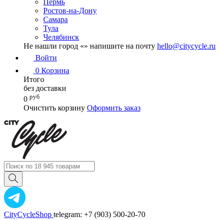
Пермь
Ростов-на-Дону
Самара
Тула
Челябинск
Не нашли город «
» напишите на почту
hello@citycycle.ru
Войти
0
Корзина
Итого
без доставки
руб
0
Очистить корзину
Оформить заказ
CityCycleShop
telegram: +7 (903) 500-20-70