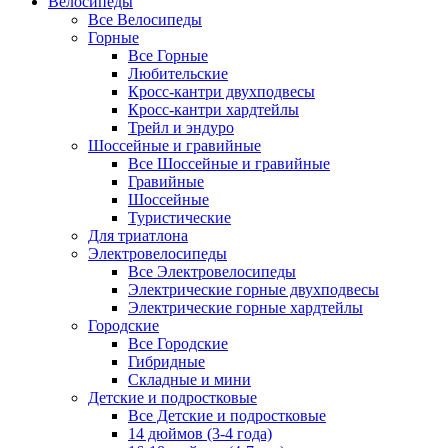
Велосипеды
Все Велосипеды
Горные
Все Горные
Любительские
Кросс-кантри двухподвесы
Кросс-кантри хардтейлы
Трейл и эндуро
Шоссейные и гравийные
Все Шоссейные и гравийные
Гравийные
Шоссейные
Туристические
Для триатлона
Электровелосипеды
Все Электровелосипеды
Электрические горные двухподвесы
Электрические горные хардтейлы
Городские
Все Городские
Гибридные
Складные и мини
Детские и подростковые
Все Детские и подростковые
14 дюймов (3-4 года)