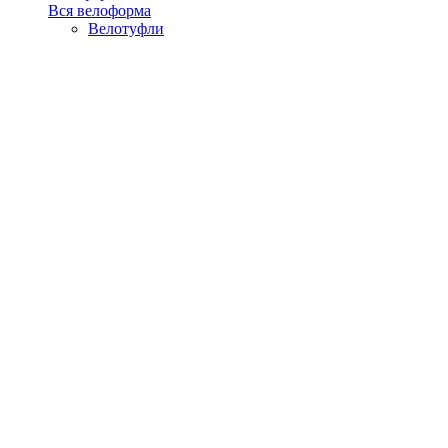
Вся велоформа
Велотуфли