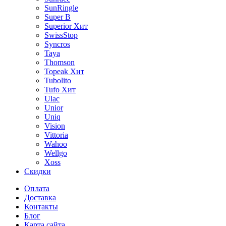
SunRingle
Super B
Superior
Хит
SwissStop
Syncros
Taya
Thomson
Topeak
Хит
Tubolito
Tufo
Хит
Ulac
Unior
Uniq
Vision
Vittoria
Wahoo
Wellgo
Xoss
Скидки
Оплата
Доставка
Контакты
Блог
Карта сайта