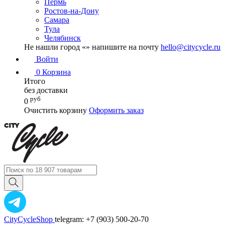
Пермь
Ростов-на-Дону
Самара
Тула
Челябинск
Не нашли город «
» напишите на почту
hello@citycycle.ru
Войти
0
Корзина
Итого
без доставки
руб
0
Очистить корзину
Оформить заказ
CityCycleShop
telegram: +7 (903) 500-20-70