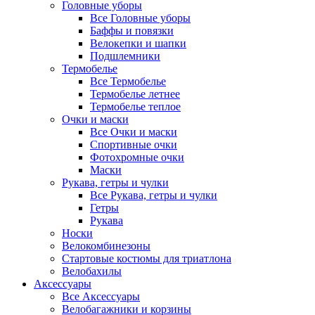
Головные уборы
Все Головные уборы
Баффы и повязки
Велокепки и шапки
Подшлемники
Термобелье
Все Термобелье
Термобелье летнее
Термобелье теплое
Очки и маски
Все Очки и маски
Спортивные очки
Фотохромные очки
Маски
Рукава, гетры и чулки
Все Рукава, гетры и чулки
Гетры
Рукава
Носки
Велокомбинезоны
Стартовые костюмы для триатлона
Велобахилы
Аксессуары
Все Аксессуары
Велобагажники и корзины