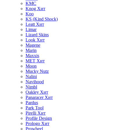
KMC
Knog
Хит
Koo
KS (Kind Shock)
Leatt
Хит
Limar
Lizard Skins
Look
Хит
Magene
Marin
Maxxis
MET
Хит
Moon
Mucky Nutz
Nalini
Navihood
Nimbl
Oakley
Хит
Panaracer
Хит
Pardus
Park Tool
Pirelli
Хит
Profile Design
Prologo
Хит
Prowheel