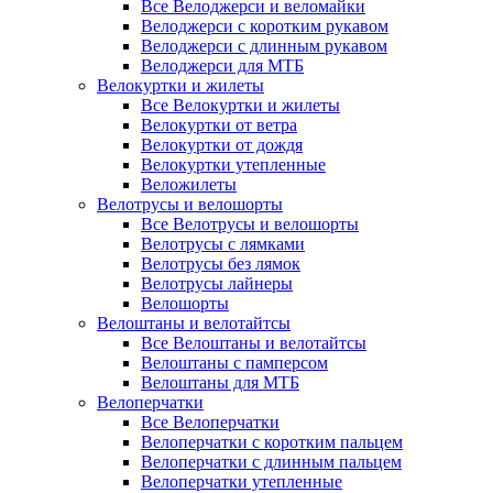
Все Велоджерси и веломайки
Велоджерси с коротким рукавом
Велоджерси с длинным рукавом
Велоджерси для МТБ
Велокуртки и жилеты
Все Велокуртки и жилеты
Велокуртки от ветра
Велокуртки от дождя
Велокуртки утепленные
Веложилеты
Велотрусы и велошорты
Все Велотрусы и велошорты
Велотрусы с лямками
Велотрусы без лямок
Велотрусы лайнеры
Велошорты
Велоштаны и велотайтсы
Все Велоштаны и велотайтсы
Велоштаны с памперсом
Велоштаны для МТБ
Велоперчатки
Все Велоперчатки
Велоперчатки с коротким пальцем
Велоперчатки с длинным пальцем
Велоперчатки утепленные