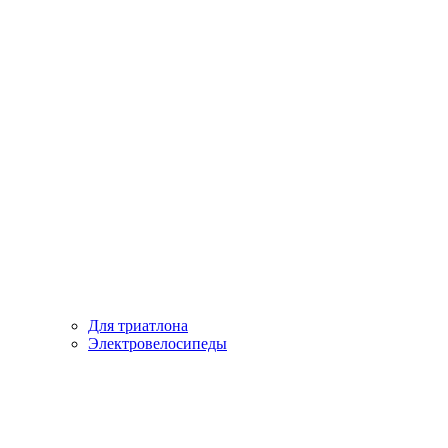
Для триатлона
Электровелосипеды