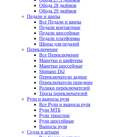
Обода 28 дюймов
Обода 29 дюймов
Педали и шипы
Все Педали и шипы
Педали контактные
Педали шоссейные
Педали платформы
Шипы для педалей
Переключение
Все Переключение
Манетки и шифтеры
Манетки шоссейные
Shimano Di2
Переключатели задние
Переключатели передние
Ролики переключателей
Тросы переключателей
Рули и выносы руля
Все Рули и выносы руля
Рули МТБ
Рули триатлон
Рули шоссейные
Выносы руля
Седла и штыри