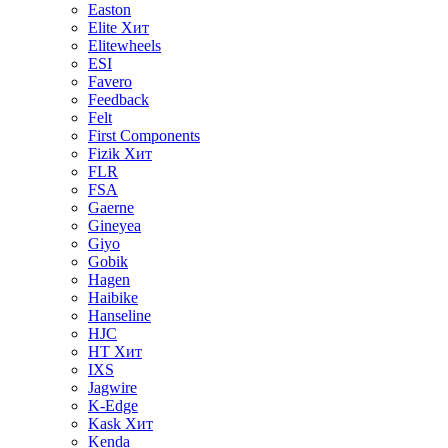
Easton
Elite
Хит
Elitewheels
ESI
Favero
Feedback
Felt
First Components
Fizik
Хит
FLR
FSA
Gaerne
Gineyea
Giyo
Gobik
Hagen
Haibike
Hanseline
HJC
HT
Хит
IXS
Jagwire
K-Edge
Kask
Хит
Kenda