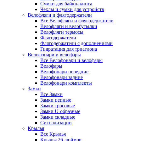
Сумки для байкпакинга
Чехлы и сумки для устройств
Велофляги и флягодержатели
Все Велофляги и флягодержатели
Велофляги и велобутылки
Велофляги термосы
Флягодержатели
Флягодержатели с дополнениями
Гидратация для триатлона
Велофонари и велофары
Все Велофонари и велофары
Велофары
Велофонари передние
Велофонари задние
Велофонари комплекты
Замки
Все Замки
Замки цепные
Замки тросовые
Замки U-образные
Замки складные
Сигнализации
Крылья
Все Крылья
Крылья 26 дюймов