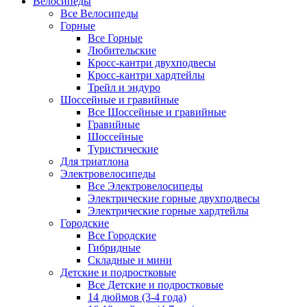
Велосипеды
Все Велосипеды
Горные
Все Горные
Любительские
Кросс-кантри двухподвесы
Кросс-кантри хардтейлы
Трейл и эндуро
Шоссейные и гравийные
Все Шоссейные и гравийные
Гравийные
Шоссейные
Туристические
Для триатлона
Электровелосипеды
Все Электровелосипеды
Электрические горные двухподвесы
Электрические горные хардтейлы
Городские
Все Городские
Гибридные
Складные и мини
Детские и подростковые
Все Детские и подростковые
14 дюймов (3-4 года)