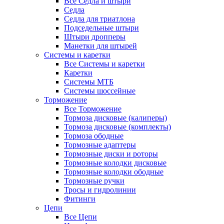
Все Седла и штыри
Седла
Седла для триатлона
Подседельные штыри
Штыри дропперы
Манетки для штырей
Системы и каретки
Все Системы и каретки
Каретки
Системы МТБ
Системы шоссейные
Торможение
Все Торможение
Тормоза дисковые (калиперы)
Тормоза дисковые (комплекты)
Тормоза ободные
Тормозные адаптеры
Тормозные диски и роторы
Тормозные колодки дисковые
Тормозные колодки ободные
Тормозные ручки
Тросы и гидролинии
Фитинги
Цепи
Все Цепи