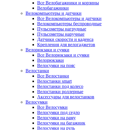
Все Велобагажники и корзины
Велобагажники
Велокомпьютеры и датчики
Все Велокомпьютеры и датчики
Велокомпьютеры беспроводные
Пульсометры нагрудные
Пульсометры наручные
Датчики скорости и каденса
Крепления для велогаджетов
Велорюкзаки и сумки
Все Велорюкзаки и сумки
Велорюкзаки
Велосумки на пояс
Велостанки
Все Велостанки
Велостанки smart
Велостанки под колесо
Велостанки роллерные
Аксессуары для велостанков
Велосумки
Все Велосумки
Велосумки под седло
Велосумки на раму
Велосумки на багажник
Велосумки на руль