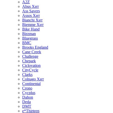
A2Z
Abus
Хит
Ass Savers
Assos
Хит
Bianchi
Хит
Biemme
Хит
Bike Hand
Birzman
Bluegrass
BMC
Brooks England
Cane Creek
Challenge
Chepark
Ciclovation
CityCycle
Clarks
Colnago
Хит
Continental
Crono
Cycplus
Dahon
Deda
DMT
e*Thirteen