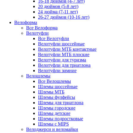
16-18 дюймов (4-7 лет)
20 дюймов (5-8 лет)
24 дюйма (7-11 лет)
26-27 дюймов (10-16 лет)
Велоформа
Все Велоформа
Велотуфли
Все Велотуфли
Велотуфли шоссейные
Велотуфли МТБ контактные
Велотуфли МТБ плоские
Велотуфли для туризма
Велотуфли для триатлона
Велотуфли зимние
Велошлемы
Все Велошлемы
Шлемы шоссейные
Шлемы МТБ
Шлемы фулфейсы
Шлемы для триатлона
Шлемы городские
Шлемы детские
Шлемы подростковые
Шлемы с MIPS
Велоджерси и веломайки