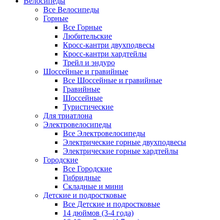
Велосипеды
Все Велосипеды
Горные
Все Горные
Любительские
Кросс-кантри двухподвесы
Кросс-кантри хардтейлы
Трейл и эндуро
Шоссейные и гравийные
Все Шоссейные и гравийные
Гравийные
Шоссейные
Туристические
Для триатлона
Электровелосипеды
Все Электровелосипеды
Электрические горные двухподвесы
Электрические горные хардтейлы
Городские
Все Городские
Гибридные
Складные и мини
Детские и подростковые
Все Детские и подростковые
14 дюймов (3-4 года)