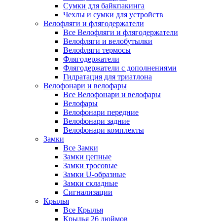
Сумки для байкпакинга
Чехлы и сумки для устройств
Велофляги и флягодержатели
Все Велофляги и флягодержатели
Велофляги и велобутылки
Велофляги термосы
Флягодержатели
Флягодержатели с дополнениями
Гидратация для триатлона
Велофонари и велофары
Все Велофонари и велофары
Велофары
Велофонари передние
Велофонари задние
Велофонари комплекты
Замки
Все Замки
Замки цепные
Замки тросовые
Замки U-образные
Замки складные
Сигнализации
Крылья
Все Крылья
Крылья 26 дюймов