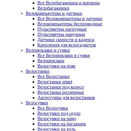
Все Велобагажники и корзины
Велобагажники
Велокомпьютеры и датчики
Все Велокомпьютеры и датчики
Велокомпьютеры беспроводные
Пульсометры нагрудные
Пульсометры наручные
Датчики скорости и каденса
Крепления для велогаджетов
Велорюкзаки и сумки
Все Велорюкзаки и сумки
Велорюкзаки
Велосумки на пояс
Велостанки
Все Велостанки
Велостанки smart
Велостанки под колесо
Велостанки роллерные
Аксессуары для велостанков
Велосумки
Все Велосумки
Велосумки под седло
Велосумки на раму
Велосумки на багажник
Велосумки на руль