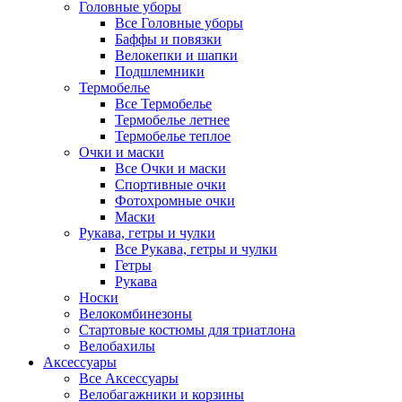
Головные уборы
Все Головные уборы
Баффы и повязки
Велокепки и шапки
Подшлемники
Термобелье
Все Термобелье
Термобелье летнее
Термобелье теплое
Очки и маски
Все Очки и маски
Спортивные очки
Фотохромные очки
Маски
Рукава, гетры и чулки
Все Рукава, гетры и чулки
Гетры
Рукава
Носки
Велокомбинезоны
Стартовые костюмы для триатлона
Велобахилы
Аксессуары
Все Аксессуары
Велобагажники и корзины