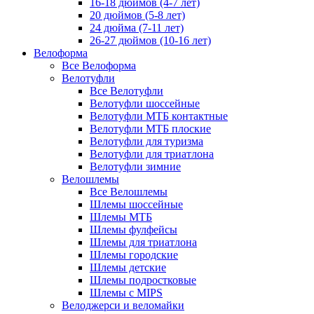
16-18 дюймов (4-7 лет)
20 дюймов (5-8 лет)
24 дюйма (7-11 лет)
26-27 дюймов (10-16 лет)
Велоформа
Все Велоформа
Велотуфли
Все Велотуфли
Велотуфли шоссейные
Велотуфли МТБ контактные
Велотуфли МТБ плоские
Велотуфли для туризма
Велотуфли для триатлона
Велотуфли зимние
Велошлемы
Все Велошлемы
Шлемы шоссейные
Шлемы МТБ
Шлемы фулфейсы
Шлемы для триатлона
Шлемы городские
Шлемы детские
Шлемы подростковые
Шлемы с MIPS
Велоджерси и веломайки