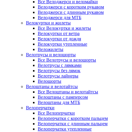
Все Велоджерси и веломайки
Велоджерси с коротким рукавом
Велоджерси с длинным рукавом
Велоджерси для МТБ
Велокуртки и жилеты
Все Велокуртки и жилеты
Велокуртки от ветра
Велокуртки от дождя
Велокуртки утепленные
Веложилеты
Велотрусы и велошорты
Все Велотрусы и велошорты
Велотрусы с лямками
Велотрусы без лямок
Велотрусы лайнеры
Велошорты
Велоштаны и велотайтсы
Все Велоштаны и велотайтсы
Велоштаны с памперсом
Велоштаны для МТБ
Велоперчатки
Все Велоперчатки
Велоперчатки с коротким пальцем
Велоперчатки с длинным пальцем
Велоперчатки утепленные