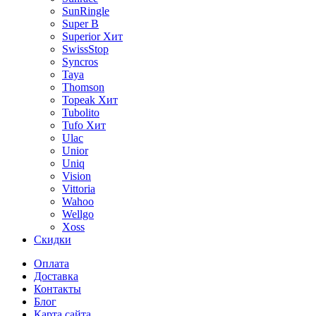
SunRingle
Super B
Superior
Хит
SwissStop
Syncros
Taya
Thomson
Topeak
Хит
Tubolito
Tufo
Хит
Ulac
Unior
Uniq
Vision
Vittoria
Wahoo
Wellgo
Xoss
Скидки
Оплата
Доставка
Контакты
Блог
Карта сайта