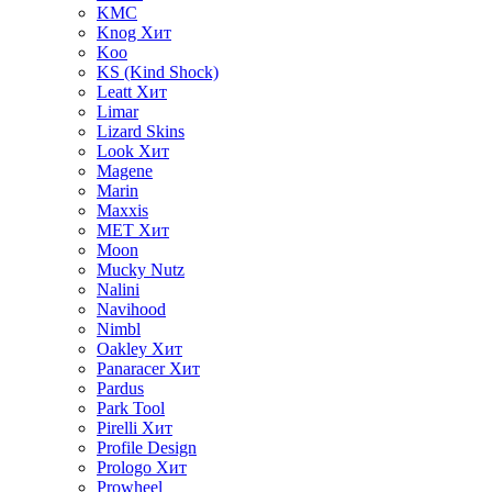
KMC
Knog
Хит
Koo
KS (Kind Shock)
Leatt
Хит
Limar
Lizard Skins
Look
Хит
Magene
Marin
Maxxis
MET
Хит
Moon
Mucky Nutz
Nalini
Navihood
Nimbl
Oakley
Хит
Panaracer
Хит
Pardus
Park Tool
Pirelli
Хит
Profile Design
Prologo
Хит
Prowheel