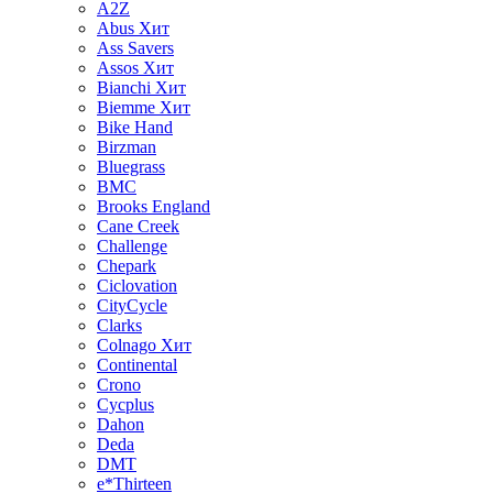
A2Z
Abus
Хит
Ass Savers
Assos
Хит
Bianchi
Хит
Biemme
Хит
Bike Hand
Birzman
Bluegrass
BMC
Brooks England
Cane Creek
Challenge
Chepark
Ciclovation
CityCycle
Clarks
Colnago
Хит
Continental
Crono
Cycplus
Dahon
Deda
DMT
e*Thirteen