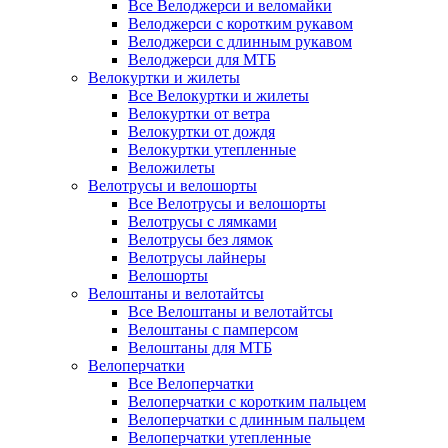
Все Велоджерси и веломайки
Велоджерси с коротким рукавом
Велоджерси с длинным рукавом
Велоджерси для МТБ
Велокуртки и жилеты
Все Велокуртки и жилеты
Велокуртки от ветра
Велокуртки от дождя
Велокуртки утепленные
Веложилеты
Велотрусы и велошорты
Все Велотрусы и велошорты
Велотрусы с лямками
Велотрусы без лямок
Велотрусы лайнеры
Велошорты
Велоштаны и велотайтсы
Все Велоштаны и велотайтсы
Велоштаны с памперсом
Велоштаны для МТБ
Велоперчатки
Все Велоперчатки
Велоперчатки с коротким пальцем
Велоперчатки с длинным пальцем
Велоперчатки утепленные