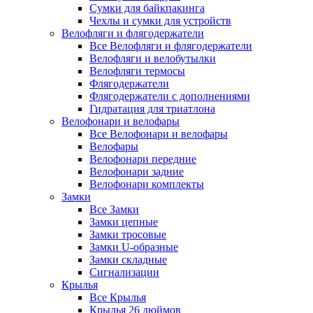
Сумки для байкпакинга
Чехлы и сумки для устройств
Велофляги и флягодержатели
Все Велофляги и флягодержатели
Велофляги и велобутылки
Велофляги термосы
Флягодержатели
Флягодержатели с дополнениями
Гидратация для триатлона
Велофонари и велофары
Все Велофонари и велофары
Велофары
Велофонари передние
Велофонари задние
Велофонари комплекты
Замки
Все Замки
Замки цепные
Замки тросовые
Замки U-образные
Замки складные
Сигнализации
Крылья
Все Крылья
Крылья 26 дюймов