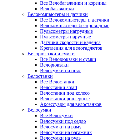
Все Велобагажники и корзины
Велобагажники
Велокомпьютеры и датчики
Все Велокомпьютеры и датчики
Велокомпьютеры беспроводные
Пульсометры нагрудные
Пульсометры наручные
Датчики скорости и каденса
Крепления для велогаджетов
Велорюкзаки и сумки
Все Велорюкзаки и сумки
Велорюкзаки
Велосумки на пояс
Велостанки
Все Велостанки
Велостанки smart
Велостанки под колесо
Велостанки роллерные
Аксессуары для велостанков
Велосумки
Все Велосумки
Велосумки под седло
Велосумки на раму
Велосумки на багажник
Велосумки на руль