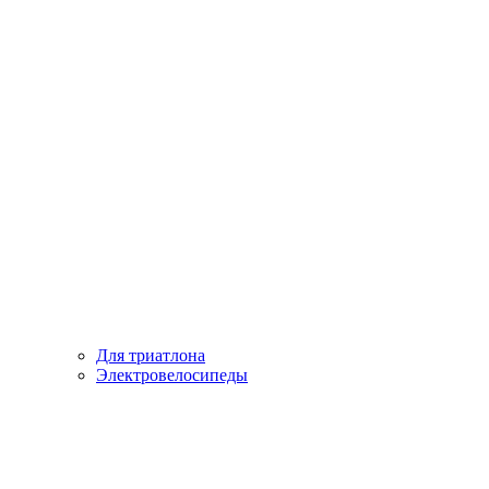
Для триатлона
Электровелосипеды