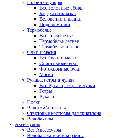
Головные уборы
Все Головные уборы
Баффы и повязки
Велокепки и шапки
Подшлемники
Термобелье
Все Термобелье
Термобелье летнее
Термобелье теплое
Очки и маски
Все Очки и маски
Спортивные очки
Фотохромные очки
Маски
Рукава, гетры и чулки
Все Рукава, гетры и чулки
Гетры
Рукава
Носки
Велокомбинезоны
Стартовые костюмы для триатлона
Велобахилы
Аксессуары
Все Аксессуары
Велобагажники и корзины