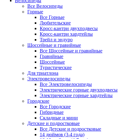
Велосипеды
Все Велосипеды
Горные
Все Горные
Любительские
Кросс-кантри двухподвесы
Кросс-кантри хардтейлы
Трейл и эндуро
Шоссейные и гравийные
Все Шоссейные и гравийные
Гравийные
Шоссейные
Туристические
Для триатлона
Электровелосипеды
Все Электровелосипеды
Электрические горные двухподвесы
Электрические горные хардтейлы
Городские
Все Городские
Гибридные
Складные и мини
Детские и подростковые
Все Детские и подростковые
14 дюймов (3-4 года)