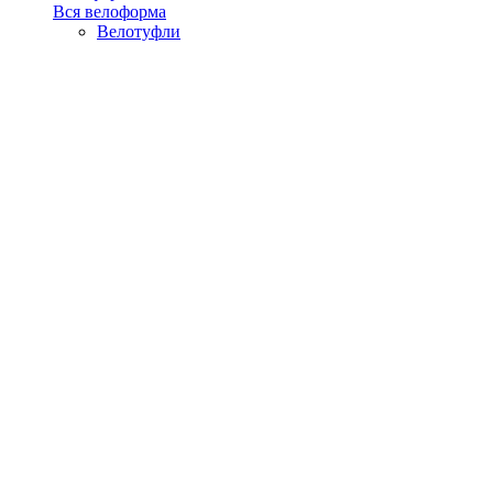
Вся велоформа
Велотуфли