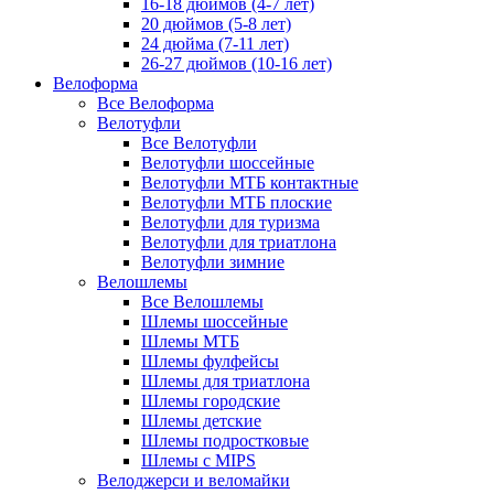
16-18 дюймов (4-7 лет)
20 дюймов (5-8 лет)
24 дюйма (7-11 лет)
26-27 дюймов (10-16 лет)
Велоформа
Все Велоформа
Велотуфли
Все Велотуфли
Велотуфли шоссейные
Велотуфли МТБ контактные
Велотуфли МТБ плоские
Велотуфли для туризма
Велотуфли для триатлона
Велотуфли зимние
Велошлемы
Все Велошлемы
Шлемы шоссейные
Шлемы МТБ
Шлемы фулфейсы
Шлемы для триатлона
Шлемы городские
Шлемы детские
Шлемы подростковые
Шлемы с MIPS
Велоджерси и веломайки