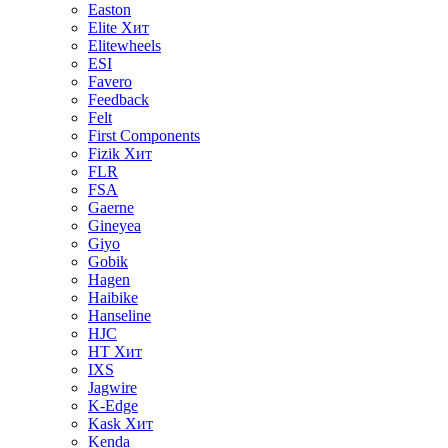
Easton
Elite
Хит
Elitewheels
ESI
Favero
Feedback
Felt
First Components
Fizik
Хит
FLR
FSA
Gaerne
Gineyea
Giyo
Gobik
Hagen
Haibike
Hanseline
HJC
HT
Хит
IXS
Jagwire
K-Edge
Kask
Хит
Kenda