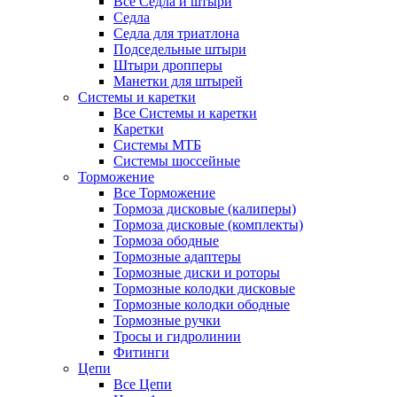
Все Седла и штыри
Седла
Седла для триатлона
Подседельные штыри
Штыри дропперы
Манетки для штырей
Системы и каретки
Все Системы и каретки
Каретки
Системы МТБ
Системы шоссейные
Торможение
Все Торможение
Тормоза дисковые (калиперы)
Тормоза дисковые (комплекты)
Тормоза ободные
Тормозные адаптеры
Тормозные диски и роторы
Тормозные колодки дисковые
Тормозные колодки ободные
Тормозные ручки
Тросы и гидролинии
Фитинги
Цепи
Все Цепи