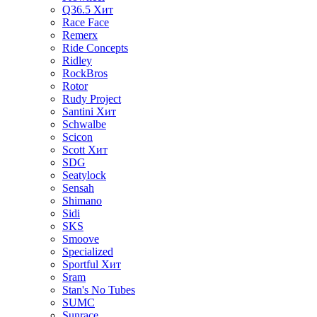
Q36.5
Хит
Race Face
Remerx
Ride Concepts
Ridley
RockBros
Rotor
Rudy Project
Santini
Хит
Schwalbe
Scicon
Scott
Хит
SDG
Seatylock
Sensah
Shimano
Sidi
SKS
Smoove
Specialized
Sportful
Хит
Sram
Stan's No Tubes
SUMC
Sunrace