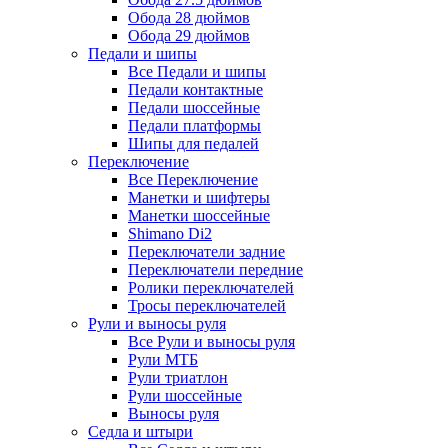
Обода 28 дюймов
Обода 29 дюймов
Педали и шипы
Все Педали и шипы
Педали контактные
Педали шоссейные
Педали платформы
Шипы для педалей
Переключение
Все Переключение
Манетки и шифтеры
Манетки шоссейные
Shimano Di2
Переключатели задние
Переключатели передние
Ролики переключателей
Тросы переключателей
Рули и выносы руля
Все Рули и выносы руля
Рули МТБ
Рули триатлон
Рули шоссейные
Выносы руля
Седла и штыри