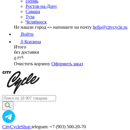
Пермь
Ростов-на-Дону
Самара
Тула
Челябинск
Не нашли город «
» напишите на почту
hello@citycycle.ru
Войти
0
Корзина
Итого
без доставки
руб
0
Очистить корзину
Оформить заказ
CityCycleShop
telegram: +7 (903) 500-20-70