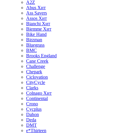
A2Z
Abus
Хит
Ass Savers
Assos
Хит
Bianchi
Хит
Biemme
Хит
Bike Hand
Birzman
Bluegrass
BMC
Brooks England
Cane Creek
Challenge
Chepark
Ciclovation
CityCycle
Clarks
Colnago
Хит
Continental
Crono
Cycplus
Dahon
Deda
DMT
e*Thirteen