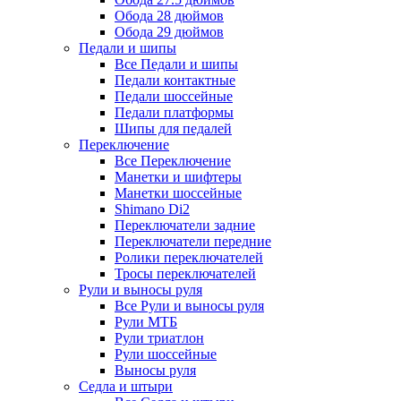
Обода 28 дюймов
Обода 29 дюймов
Педали и шипы
Все Педали и шипы
Педали контактные
Педали шоссейные
Педали платформы
Шипы для педалей
Переключение
Все Переключение
Манетки и шифтеры
Манетки шоссейные
Shimano Di2
Переключатели задние
Переключатели передние
Ролики переключателей
Тросы переключателей
Рули и выносы руля
Все Рули и выносы руля
Рули МТБ
Рули триатлон
Рули шоссейные
Выносы руля
Седла и штыри