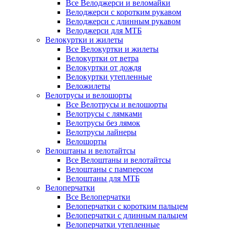
Все Велоджерси и веломайки
Велоджерси с коротким рукавом
Велоджерси с длинным рукавом
Велоджерси для МТБ
Велокуртки и жилеты
Все Велокуртки и жилеты
Велокуртки от ветра
Велокуртки от дождя
Велокуртки утепленные
Веложилеты
Велотрусы и велошорты
Все Велотрусы и велошорты
Велотрусы с лямками
Велотрусы без лямок
Велотрусы лайнеры
Велошорты
Велоштаны и велотайтсы
Все Велоштаны и велотайтсы
Велоштаны с памперсом
Велоштаны для МТБ
Велоперчатки
Все Велоперчатки
Велоперчатки с коротким пальцем
Велоперчатки с длинным пальцем
Велоперчатки утепленные