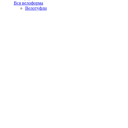
Вся велоформа
Велотуфли