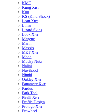
KMC
Knog
Хит
Koo
KS (Kind Shock)
Leatt
Хит
Limar
Lizard Skins
Look
Хит
Magene
Marin
Maxxis
MET
Хит
Moon
Mucky Nutz
Nalini
Navihood
Nimbl
Oakley
Хит
Panaracer
Хит
Pardus
Park Tool
Pirelli
Хит
Profile Design
Prologo
Хит
Prowheel