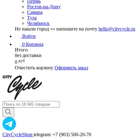
Пермь
Ростов-на-Дону
Самара
Тула
Челябинск
Не нашли город «
» напишите на почту
hello@citycycle.ru
Войти
0
Корзина
Итого
без доставки
руб
0
Очистить корзину
Оформить заказ
CityCycleShop
telegram: +7 (903) 500-20-70