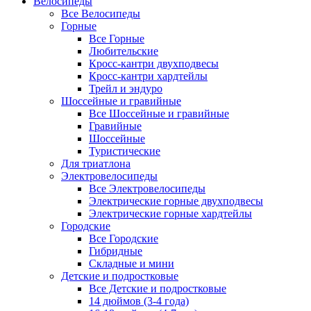
Велосипеды
Все Велосипеды
Горные
Все Горные
Любительские
Кросс-кантри двухподвесы
Кросс-кантри хардтейлы
Трейл и эндуро
Шоссейные и гравийные
Все Шоссейные и гравийные
Гравийные
Шоссейные
Туристические
Для триатлона
Электровелосипеды
Все Электровелосипеды
Электрические горные двухподвесы
Электрические горные хардтейлы
Городские
Все Городские
Гибридные
Складные и мини
Детские и подростковые
Все Детские и подростковые
14 дюймов (3-4 года)