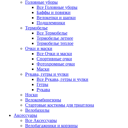
Головные уборы
Все Головные уборы
Баффы и повязки
Велокепки и шапки
Подшлемники
Термобелье
Все Термобелье
Термобелье летнее
Термобелье теплое
Очки и маски
Все Очки и маски
Спортивные очки
Фотохромные очки
Маски
Рукава, гетры и чулки
Все Рукава, гетры и чулки
Гетры
Рукава
Носки
Велокомбинезоны
Стартовые костюмы для триатлона
Велобахилы
Аксессуары
Все Аксессуары
Велобагажники и корзины