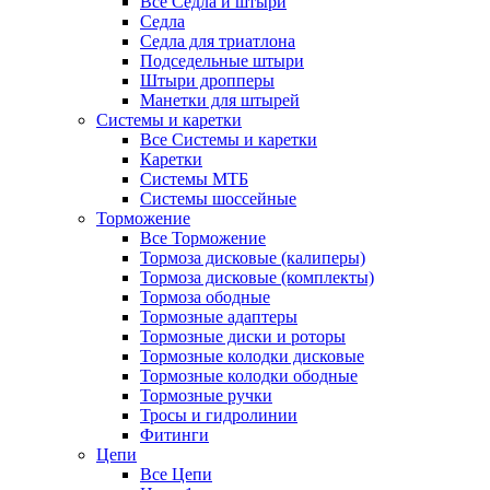
Все Седла и штыри
Седла
Седла для триатлона
Подседельные штыри
Штыри дропперы
Манетки для штырей
Системы и каретки
Все Системы и каретки
Каретки
Системы МТБ
Системы шоссейные
Торможение
Все Торможение
Тормоза дисковые (калиперы)
Тормоза дисковые (комплекты)
Тормоза ободные
Тормозные адаптеры
Тормозные диски и роторы
Тормозные колодки дисковые
Тормозные колодки ободные
Тормозные ручки
Тросы и гидролинии
Фитинги
Цепи
Все Цепи