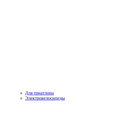
Для триатлона
Электровелосипеды