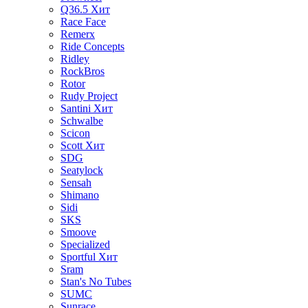
Q36.5
Хит
Race Face
Remerx
Ride Concepts
Ridley
RockBros
Rotor
Rudy Project
Santini
Хит
Schwalbe
Scicon
Scott
Хит
SDG
Seatylock
Sensah
Shimano
Sidi
SKS
Smoove
Specialized
Sportful
Хит
Sram
Stan's No Tubes
SUMC
Sunrace