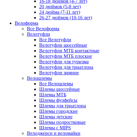
16-18 дюймов (4-7 лет)
20 дюймов (5-8 лет)
24 дюйма (7-11 лет)
26-27 дюймов (10-16 лет)
Велоформа
Все Велоформа
Велотуфли
Все Велотуфли
Велотуфли шоссейные
Велотуфли МТБ контактные
Велотуфли МТБ плоские
Велотуфли для туризма
Велотуфли для триатлона
Велотуфли зимние
Велошлемы
Все Велошлемы
Шлемы шоссейные
Шлемы МТБ
Шлемы фулфейсы
Шлемы для триатлона
Шлемы городские
Шлемы детские
Шлемы подростковые
Шлемы с MIPS
Велоджерси и веломайки