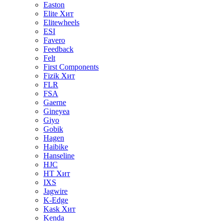
Easton
Elite
Хит
Elitewheels
ESI
Favero
Feedback
Felt
First Components
Fizik
Хит
FLR
FSA
Gaerne
Gineyea
Giyo
Gobik
Hagen
Haibike
Hanseline
HJC
HT
Хит
IXS
Jagwire
K-Edge
Kask
Хит
Kenda