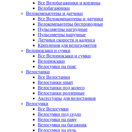
Все Велобагажники и корзины
Велобагажники
Велокомпьютеры и датчики
Все Велокомпьютеры и датчики
Велокомпьютеры беспроводные
Пульсометры нагрудные
Пульсометры наручные
Датчики скорости и каденса
Крепления для велогаджетов
Велорюкзаки и сумки
Все Велорюкзаки и сумки
Велорюкзаки
Велосумки на пояс
Велостанки
Все Велостанки
Велостанки smart
Велостанки под колесо
Велостанки роллерные
Аксессуары для велостанков
Велосумки
Все Велосумки
Велосумки под седло
Велосумки на раму
Велосумки на багажник
Велосумки на руль