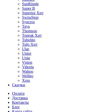
SunRingle
Super B
Superior
Хит
SwissStop
Syncros
Taya
Thomson
Topeak
Хит
Tubolito
Tufo
Хит
Ulac
Unior
Uniq
Vision
Vittoria
Wahoo
Wellgo
Xoss
Скидки
Оплата
Доставка
Контакты
Блог
Карта сайта