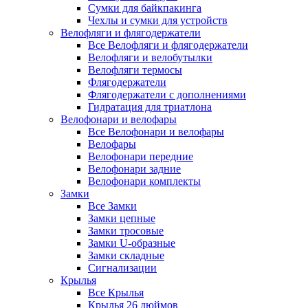
Сумки для байкпакинга
Чехлы и сумки для устройств
Велофляги и флягодержатели
Все Велофляги и флягодержатели
Велофляги и велобутылки
Велофляги термосы
Флягодержатели
Флягодержатели с дополнениями
Гидратация для триатлона
Велофонари и велофары
Все Велофонари и велофары
Велофары
Велофонари передние
Велофонари задние
Велофонари комплекты
Замки
Все Замки
Замки цепные
Замки тросовые
Замки U-образные
Замки складные
Сигнализации
Крылья
Все Крылья
Крылья 26 дюймов