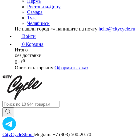
Пермь
Ростов-на-Дону
Самара
Тула
Челябинск
Не нашли город «
» напишите на почту
hello@citycycle.ru
Войти
0
Корзина
Итого
без доставки
руб
0
Очистить корзину
Оформить заказ
CityCycleShop
telegram: +7 (903) 500-20-70