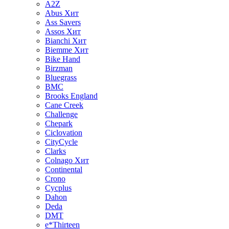
A2Z
Abus
Хит
Ass Savers
Assos
Хит
Bianchi
Хит
Biemme
Хит
Bike Hand
Birzman
Bluegrass
BMC
Brooks England
Cane Creek
Challenge
Chepark
Ciclovation
CityCycle
Clarks
Colnago
Хит
Continental
Crono
Cycplus
Dahon
Deda
DMT
e*Thirteen