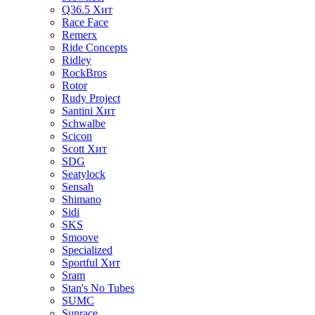
Q36.5
Хит
Race Face
Remerx
Ride Concepts
Ridley
RockBros
Rotor
Rudy Project
Santini
Хит
Schwalbe
Scicon
Scott
Хит
SDG
Seatylock
Sensah
Shimano
Sidi
SKS
Smoove
Specialized
Sportful
Хит
Sram
Stan's No Tubes
SUMC
Sunrace