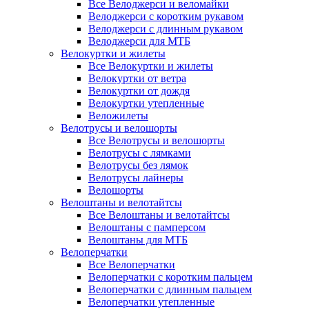
Все Велоджерси и веломайки
Велоджерси с коротким рукавом
Велоджерси с длинным рукавом
Велоджерси для МТБ
Велокуртки и жилеты
Все Велокуртки и жилеты
Велокуртки от ветра
Велокуртки от дождя
Велокуртки утепленные
Веложилеты
Велотрусы и велошорты
Все Велотрусы и велошорты
Велотрусы с лямками
Велотрусы без лямок
Велотрусы лайнеры
Велошорты
Велоштаны и велотайтсы
Все Велоштаны и велотайтсы
Велоштаны с памперсом
Велоштаны для МТБ
Велоперчатки
Все Велоперчатки
Велоперчатки с коротким пальцем
Велоперчатки с длинным пальцем
Велоперчатки утепленные