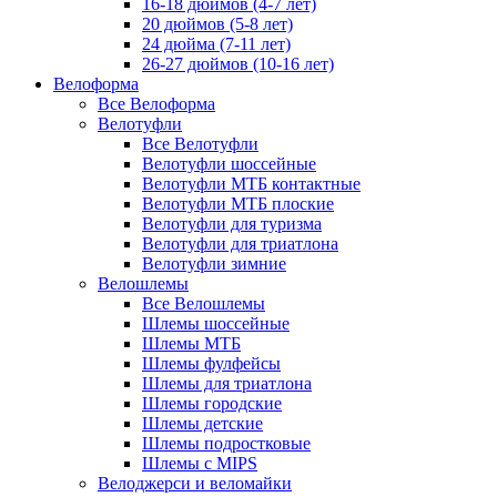
16-18 дюймов (4-7 лет)
20 дюймов (5-8 лет)
24 дюйма (7-11 лет)
26-27 дюймов (10-16 лет)
Велоформа
Все Велоформа
Велотуфли
Все Велотуфли
Велотуфли шоссейные
Велотуфли МТБ контактные
Велотуфли МТБ плоские
Велотуфли для туризма
Велотуфли для триатлона
Велотуфли зимние
Велошлемы
Все Велошлемы
Шлемы шоссейные
Шлемы МТБ
Шлемы фулфейсы
Шлемы для триатлона
Шлемы городские
Шлемы детские
Шлемы подростковые
Шлемы с MIPS
Велоджерси и веломайки