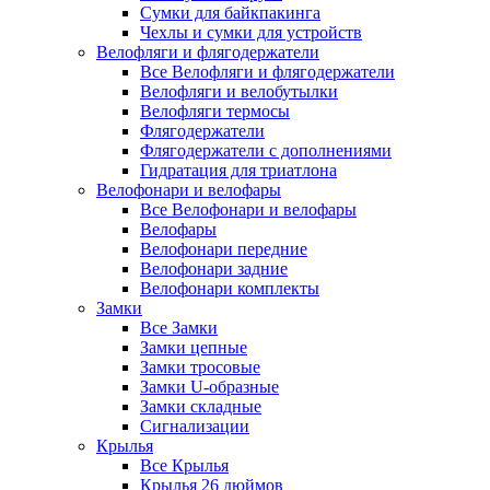
Сумки для байкпакинга
Чехлы и сумки для устройств
Велофляги и флягодержатели
Все Велофляги и флягодержатели
Велофляги и велобутылки
Велофляги термосы
Флягодержатели
Флягодержатели с дополнениями
Гидратация для триатлона
Велофонари и велофары
Все Велофонари и велофары
Велофары
Велофонари передние
Велофонари задние
Велофонари комплекты
Замки
Все Замки
Замки цепные
Замки тросовые
Замки U-образные
Замки складные
Сигнализации
Крылья
Все Крылья
Крылья 26 дюймов