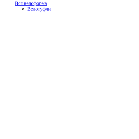
Вся велоформа
Велотуфли