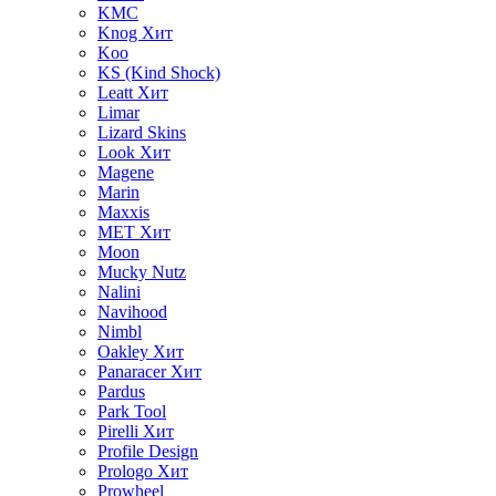
KMC
Knog
Хит
Koo
KS (Kind Shock)
Leatt
Хит
Limar
Lizard Skins
Look
Хит
Magene
Marin
Maxxis
MET
Хит
Moon
Mucky Nutz
Nalini
Navihood
Nimbl
Oakley
Хит
Panaracer
Хит
Pardus
Park Tool
Pirelli
Хит
Profile Design
Prologo
Хит
Prowheel