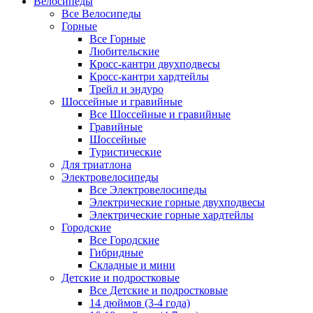
Велосипеды
Все Велосипеды
Горные
Все Горные
Любительские
Кросс-кантри двухподвесы
Кросс-кантри хардтейлы
Трейл и эндуро
Шоссейные и гравийные
Все Шоссейные и гравийные
Гравийные
Шоссейные
Туристические
Для триатлона
Электровелосипеды
Все Электровелосипеды
Электрические горные двухподвесы
Электрические горные хардтейлы
Городские
Все Городские
Гибридные
Складные и мини
Детские и подростковые
Все Детские и подростковые
14 дюймов (3-4 года)