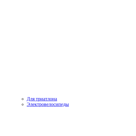
Для триатлона
Электровелосипеды