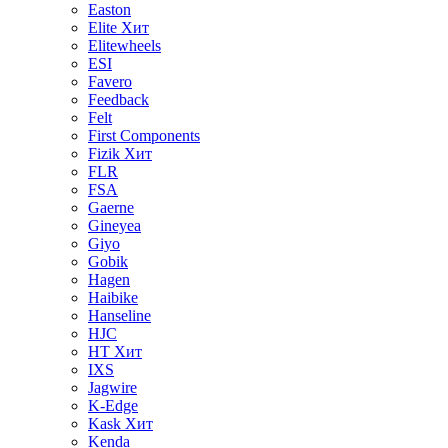
Easton
Elite
Хит
Elitewheels
ESI
Favero
Feedback
Felt
First Components
Fizik
Хит
FLR
FSA
Gaerne
Gineyea
Giyo
Gobik
Hagen
Haibike
Hanseline
HJC
HT
Хит
IXS
Jagwire
K-Edge
Kask
Хит
Kenda