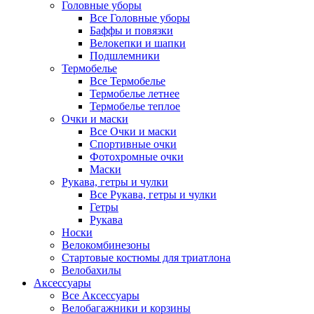
Головные уборы
Все Головные уборы
Баффы и повязки
Велокепки и шапки
Подшлемники
Термобелье
Все Термобелье
Термобелье летнее
Термобелье теплое
Очки и маски
Все Очки и маски
Спортивные очки
Фотохромные очки
Маски
Рукава, гетры и чулки
Все Рукава, гетры и чулки
Гетры
Рукава
Носки
Велокомбинезоны
Стартовые костюмы для триатлона
Велобахилы
Аксессуары
Все Аксессуары
Велобагажники и корзины