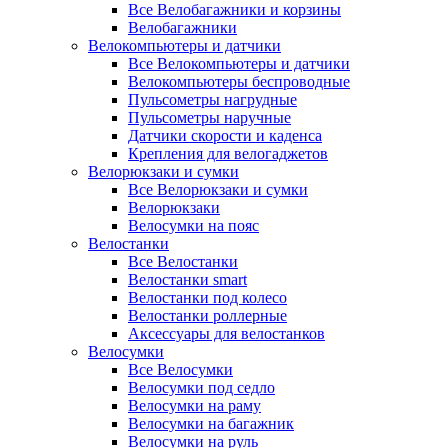
Все Велобагажники и корзины
Велобагажники
Велокомпьютеры и датчики
Все Велокомпьютеры и датчики
Велокомпьютеры беспроводные
Пульсометры нагрудные
Пульсометры наручные
Датчики скорости и каденса
Крепления для велогаджетов
Велорюкзаки и сумки
Все Велорюкзаки и сумки
Велорюкзаки
Велосумки на пояс
Велостанки
Все Велостанки
Велостанки smart
Велостанки под колесо
Велостанки роллерные
Аксессуары для велостанков
Велосумки
Все Велосумки
Велосумки под седло
Велосумки на раму
Велосумки на багажник
Велосумки на руль