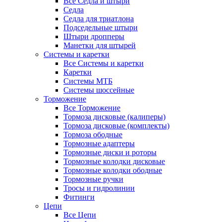
Все Седла и штыри
Седла
Седла для триатлона
Подседельные штыри
Штыри дропперы
Манетки для штырей
Системы и каретки
Все Системы и каретки
Каретки
Системы МТБ
Системы шоссейные
Торможение
Все Торможение
Тормоза дисковые (калиперы)
Тормоза дисковые (комплекты)
Тормоза ободные
Тормозные адаптеры
Тормозные диски и роторы
Тормозные колодки дисковые
Тормозные колодки ободные
Тормозные ручки
Тросы и гидролинии
Фитинги
Цепи
Все Цепи