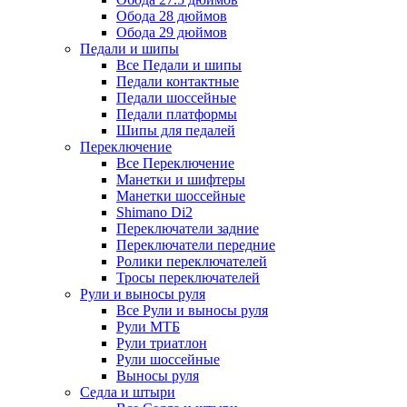
Обода 28 дюймов
Обода 29 дюймов
Педали и шипы
Все Педали и шипы
Педали контактные
Педали шоссейные
Педали платформы
Шипы для педалей
Переключение
Все Переключение
Манетки и шифтеры
Манетки шоссейные
Shimano Di2
Переключатели задние
Переключатели передние
Ролики переключателей
Тросы переключателей
Рули и выносы руля
Все Рули и выносы руля
Рули МТБ
Рули триатлон
Рули шоссейные
Выносы руля
Седла и штыри