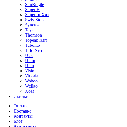
SunRingle
Super B
Superior
Хит
SwissStop
Syncros
Taya
Thomson
Topeak
Хит
Tubolito
Tufo
Хит
Ulac
Unior
Uniq
Vision
Vittoria
Wahoo
Wellgo
Xoss
Скидки
Оплата
Доставка
Контакты
Блог
Карта сайта