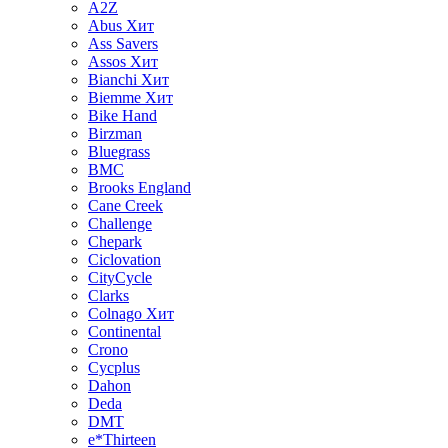
A2Z
Abus
Хит
Ass Savers
Assos
Хит
Bianchi
Хит
Biemme
Хит
Bike Hand
Birzman
Bluegrass
BMC
Brooks England
Cane Creek
Challenge
Chepark
Ciclovation
CityCycle
Clarks
Colnago
Хит
Continental
Crono
Cycplus
Dahon
Deda
DMT
e*Thirteen