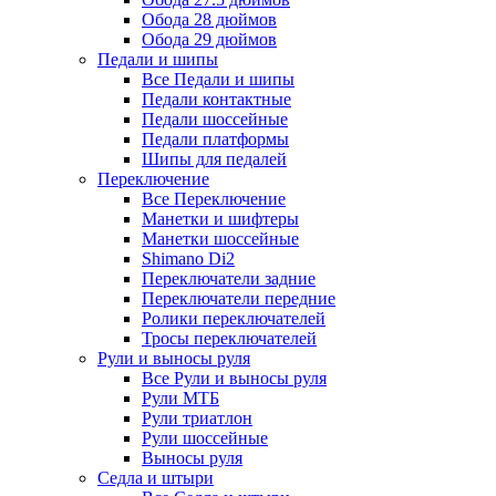
Обода 28 дюймов
Обода 29 дюймов
Педали и шипы
Все Педали и шипы
Педали контактные
Педали шоссейные
Педали платформы
Шипы для педалей
Переключение
Все Переключение
Манетки и шифтеры
Манетки шоссейные
Shimano Di2
Переключатели задние
Переключатели передние
Ролики переключателей
Тросы переключателей
Рули и выносы руля
Все Рули и выносы руля
Рули МТБ
Рули триатлон
Рули шоссейные
Выносы руля
Седла и штыри