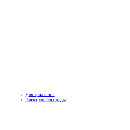
Для триатлона
Электровелосипеды