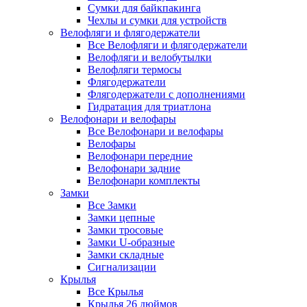
Сумки для байкпакинга
Чехлы и сумки для устройств
Велофляги и флягодержатели
Все Велофляги и флягодержатели
Велофляги и велобутылки
Велофляги термосы
Флягодержатели
Флягодержатели с дополнениями
Гидратация для триатлона
Велофонари и велофары
Все Велофонари и велофары
Велофары
Велофонари передние
Велофонари задние
Велофонари комплекты
Замки
Все Замки
Замки цепные
Замки тросовые
Замки U-образные
Замки складные
Сигнализации
Крылья
Все Крылья
Крылья 26 дюймов