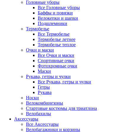
Головные уборы
Все Головные уборы
Баффы и повязки
Велокепки и шапки
Подшлемники
Термобелье
Все Термобелье
Термобелье летнее
Термобелье теплое
Очки и маски
Все Очки и маски
Спортивные очки
Фотохромные очки
Маски
Рукава, гетры и чулки
Все Рукава, гетры и чулки
Гетры
Рукава
Носки
Велокомбинезоны
Стартовые костюмы для триатлона
Велобахилы
Аксессуары
Все Аксессуары
Велобагажники и корзины