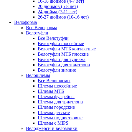
16-18 дюймов (4-7 лет)
20 дюймов (5-8 лет)
24 дюйма (7-11 лет)
26-27 дюймов (10-16 лет)
Велоформа
Все Велоформа
Велотуфли
Все Велотуфли
Велотуфли шоссейные
Велотуфли МТБ контактные
Велотуфли МТБ плоские
Велотуфли для туризма
Велотуфли для триатлона
Велотуфли зимние
Велошлемы
Все Велошлемы
Шлемы шоссейные
Шлемы МТБ
Шлемы фулфейсы
Шлемы для триатлона
Шлемы городские
Шлемы детские
Шлемы подростковые
Шлемы с MIPS
Велоджерси и веломайки