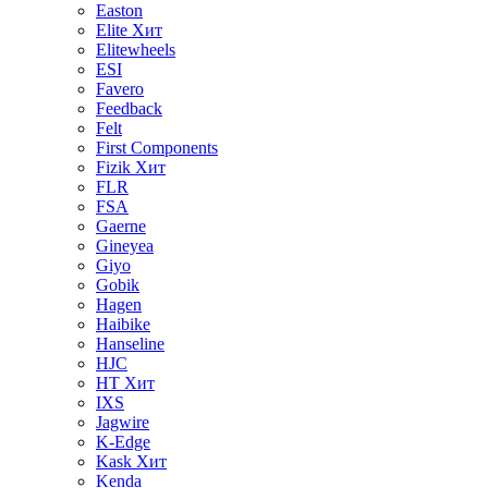
Easton
Elite
Хит
Elitewheels
ESI
Favero
Feedback
Felt
First Components
Fizik
Хит
FLR
FSA
Gaerne
Gineyea
Giyo
Gobik
Hagen
Haibike
Hanseline
HJC
HT
Хит
IXS
Jagwire
K-Edge
Kask
Хит
Kenda