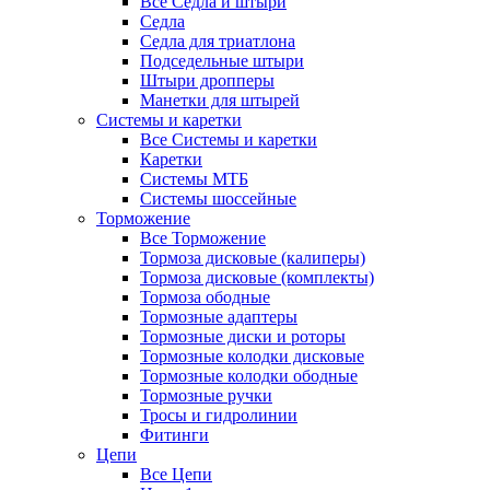
Все Седла и штыри
Седла
Седла для триатлона
Подседельные штыри
Штыри дропперы
Манетки для штырей
Системы и каретки
Все Системы и каретки
Каретки
Системы МТБ
Системы шоссейные
Торможение
Все Торможение
Тормоза дисковые (калиперы)
Тормоза дисковые (комплекты)
Тормоза ободные
Тормозные адаптеры
Тормозные диски и роторы
Тормозные колодки дисковые
Тормозные колодки ободные
Тормозные ручки
Тросы и гидролинии
Фитинги
Цепи
Все Цепи