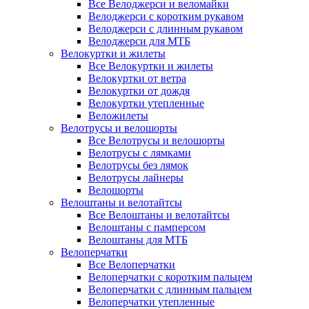
Все Велоджерси и веломайки
Велоджерси с коротким рукавом
Велоджерси с длинным рукавом
Велоджерси для МТБ
Велокуртки и жилеты
Все Велокуртки и жилеты
Велокуртки от ветра
Велокуртки от дождя
Велокуртки утепленные
Веложилеты
Велотрусы и велошорты
Все Велотрусы и велошорты
Велотрусы с лямками
Велотрусы без лямок
Велотрусы лайнеры
Велошорты
Велоштаны и велотайтсы
Все Велоштаны и велотайтсы
Велоштаны с памперсом
Велоштаны для МТБ
Велоперчатки
Все Велоперчатки
Велоперчатки с коротким пальцем
Велоперчатки с длинным пальцем
Велоперчатки утепленные