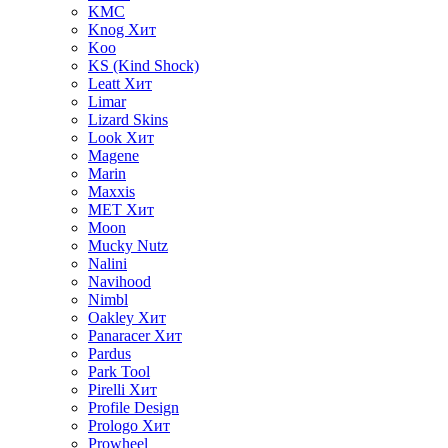
KMC
Knog
Хит
Koo
KS (Kind Shock)
Leatt
Хит
Limar
Lizard Skins
Look
Хит
Magene
Marin
Maxxis
MET
Хит
Moon
Mucky Nutz
Nalini
Navihood
Nimbl
Oakley
Хит
Panaracer
Хит
Pardus
Park Tool
Pirelli
Хит
Profile Design
Prologo
Хит
Prowheel