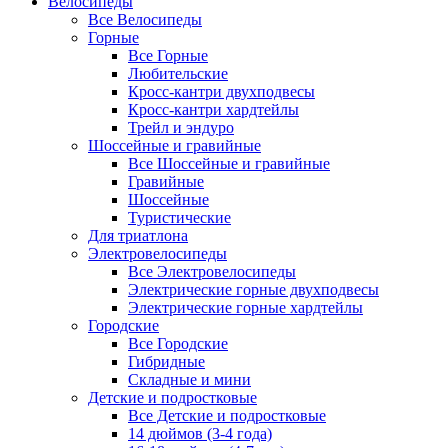
Велосипеды
Все Велосипеды
Горные
Все Горные
Любительские
Кросс-кантри двухподвесы
Кросс-кантри хардтейлы
Трейл и эндуро
Шоссейные и гравийные
Все Шоссейные и гравийные
Гравийные
Шоссейные
Туристические
Для триатлона
Электровелосипеды
Все Электровелосипеды
Электрические горные двухподвесы
Электрические горные хардтейлы
Городские
Все Городские
Гибридные
Складные и мини
Детские и подростковые
Все Детские и подростковые
14 дюймов (3-4 года)