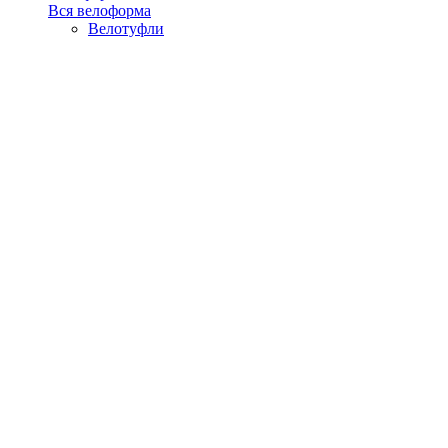
Вся велоформа
Велотуфли