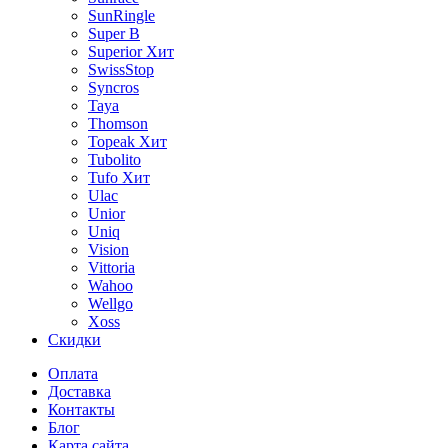
SunRingle
Super B
Superior
Хит
SwissStop
Syncros
Taya
Thomson
Topeak
Хит
Tubolito
Tufo
Хит
Ulac
Unior
Uniq
Vision
Vittoria
Wahoo
Wellgo
Xoss
Скидки
Оплата
Доставка
Контакты
Блог
Карта сайта