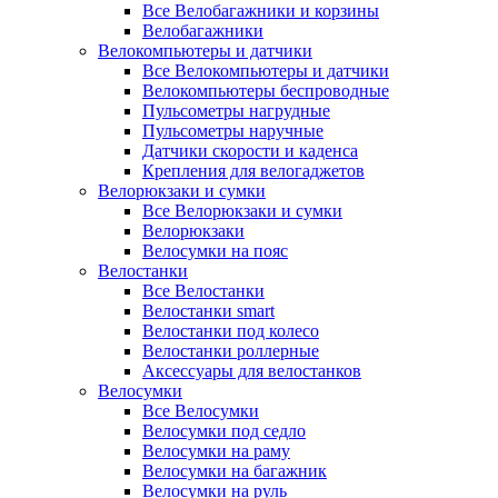
Все Велобагажники и корзины
Велобагажники
Велокомпьютеры и датчики
Все Велокомпьютеры и датчики
Велокомпьютеры беспроводные
Пульсометры нагрудные
Пульсометры наручные
Датчики скорости и каденса
Крепления для велогаджетов
Велорюкзаки и сумки
Все Велорюкзаки и сумки
Велорюкзаки
Велосумки на пояс
Велостанки
Все Велостанки
Велостанки smart
Велостанки под колесо
Велостанки роллерные
Аксессуары для велостанков
Велосумки
Все Велосумки
Велосумки под седло
Велосумки на раму
Велосумки на багажник
Велосумки на руль