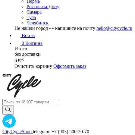
Пермь
Ростов-на-Дону
Самара
Тула
Челябинск
Не нашли город «
» напишите на почту
hello@citycycle.ru
Войти
0
Корзина
Итого
без доставки
руб
0
Очистить корзину
Оформить заказ
CityCycleShop
telegram: +7 (903) 500-20-70