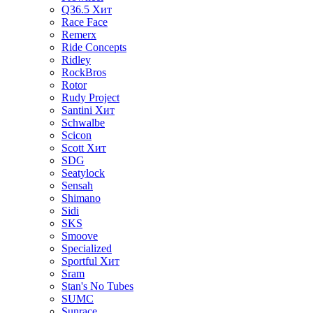
Q36.5
Хит
Race Face
Remerx
Ride Concepts
Ridley
RockBros
Rotor
Rudy Project
Santini
Хит
Schwalbe
Scicon
Scott
Хит
SDG
Seatylock
Sensah
Shimano
Sidi
SKS
Smoove
Specialized
Sportful
Хит
Sram
Stan's No Tubes
SUMC
Sunrace