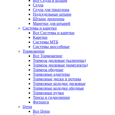
Все Седла и штыри
Седла
Седла для триатлона
Подседельные штыри
Штыри дропперы
Манетки для штырей
Системы и каретки
Все Системы и каретки
Каретки
Системы МТБ
Системы шоссейные
Торможение
Все Торможение
Тормоза дисковые (калиперы)
Тормоза дисковые (комплекты)
Тормоза ободные
Тормозные адаптеры
Тормозные диски и роторы
Тормозные колодки дисковые
Тормозные колодки ободные
Тормозные ручки
Тросы и гидролинии
Фитинги
Цепи
Все Цепи