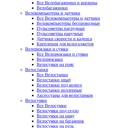
Все Велобагажники и корзины
Велобагажники
Велокомпьютеры и датчики
Все Велокомпьютеры и датчики
Велокомпьютеры беспроводные
Пульсометры нагрудные
Пульсометры наручные
Датчики скорости и каденса
Крепления для велогаджетов
Велорюкзаки и сумки
Все Велорюкзаки и сумки
Велорюкзаки
Велосумки на пояс
Велостанки
Все Велостанки
Велостанки smart
Велостанки под колесо
Велостанки роллерные
Аксессуары для велостанков
Велосумки
Все Велосумки
Велосумки под седло
Велосумки на раму
Велосумки на багажник
Велосумки на руль