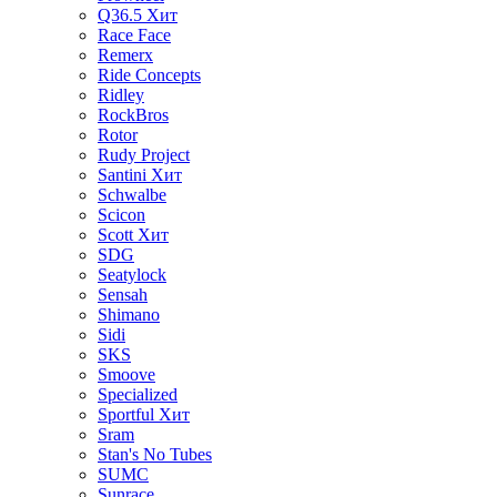
Q36.5
Хит
Race Face
Remerx
Ride Concepts
Ridley
RockBros
Rotor
Rudy Project
Santini
Хит
Schwalbe
Scicon
Scott
Хит
SDG
Seatylock
Sensah
Shimano
Sidi
SKS
Smoove
Specialized
Sportful
Хит
Sram
Stan's No Tubes
SUMC
Sunrace