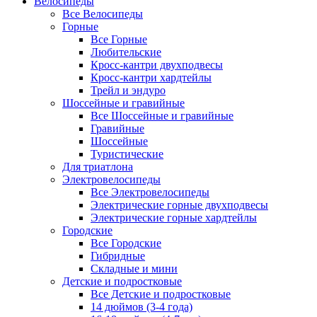
Велосипеды
Все Велосипеды
Горные
Все Горные
Любительские
Кросс-кантри двухподвесы
Кросс-кантри хардтейлы
Трейл и эндуро
Шоссейные и гравийные
Все Шоссейные и гравийные
Гравийные
Шоссейные
Туристические
Для триатлона
Электровелосипеды
Все Электровелосипеды
Электрические горные двухподвесы
Электрические горные хардтейлы
Городские
Все Городские
Гибридные
Складные и мини
Детские и подростковые
Все Детские и подростковые
14 дюймов (3-4 года)