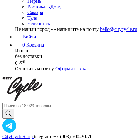
Пермь
Ростов-на-Дону
Самара
Тула
Челябинск
Не нашли город «
» напишите на почту
hello@citycycle.ru
Войти
0
Корзина
Итого
без доставки
руб
0
Очистить корзину
Оформить заказ
CityCycleShop
telegram: +7 (903) 500-20-70