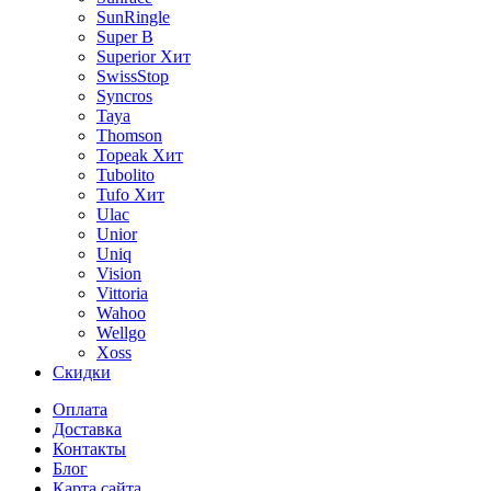
SunRingle
Super B
Superior
Хит
SwissStop
Syncros
Taya
Thomson
Topeak
Хит
Tubolito
Tufo
Хит
Ulac
Unior
Uniq
Vision
Vittoria
Wahoo
Wellgo
Xoss
Скидки
Оплата
Доставка
Контакты
Блог
Карта сайта