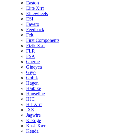
Easton
Elite
Хит
Elitewheels
ESI
Favero
Feedback
Felt
First Components
Fizik
Хит
FLR
FSA
Gaerne
Gineyea
Giyo
Gobik
Hagen
Haibike
Hanseline
HJC
HT
Хит
IXS
Jagwire
K-Edge
Kask
Хит
Kenda