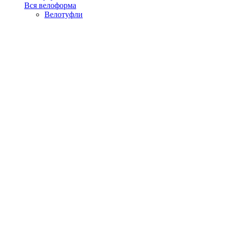
Вся велоформа
Велотуфли