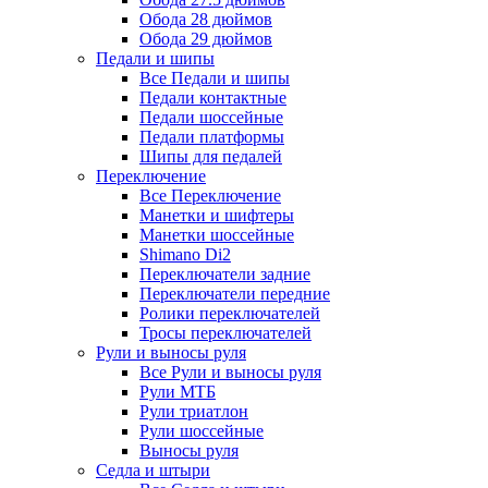
Обода 28 дюймов
Обода 29 дюймов
Педали и шипы
Все Педали и шипы
Педали контактные
Педали шоссейные
Педали платформы
Шипы для педалей
Переключение
Все Переключение
Манетки и шифтеры
Манетки шоссейные
Shimano Di2
Переключатели задние
Переключатели передние
Ролики переключателей
Тросы переключателей
Рули и выносы руля
Все Рули и выносы руля
Рули МТБ
Рули триатлон
Рули шоссейные
Выносы руля
Седла и штыри