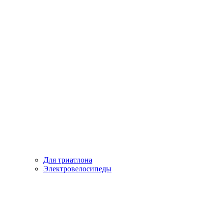
Для триатлона
Электровелосипеды