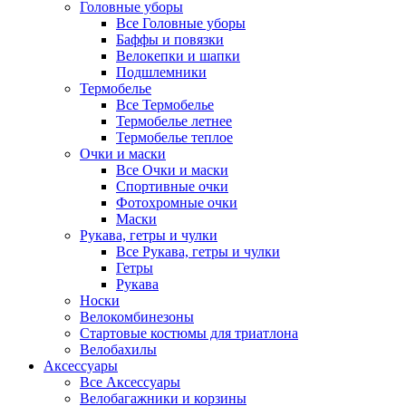
Головные уборы
Все Головные уборы
Баффы и повязки
Велокепки и шапки
Подшлемники
Термобелье
Все Термобелье
Термобелье летнее
Термобелье теплое
Очки и маски
Все Очки и маски
Спортивные очки
Фотохромные очки
Маски
Рукава, гетры и чулки
Все Рукава, гетры и чулки
Гетры
Рукава
Носки
Велокомбинезоны
Стартовые костюмы для триатлона
Велобахилы
Аксессуары
Все Аксессуары
Велобагажники и корзины