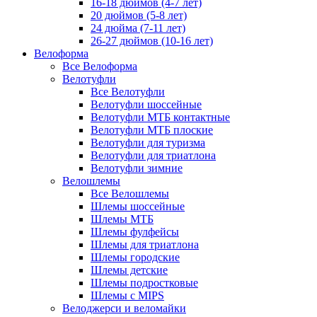
16-18 дюймов (4-7 лет)
20 дюймов (5-8 лет)
24 дюйма (7-11 лет)
26-27 дюймов (10-16 лет)
Велоформа
Все Велоформа
Велотуфли
Все Велотуфли
Велотуфли шоссейные
Велотуфли МТБ контактные
Велотуфли МТБ плоские
Велотуфли для туризма
Велотуфли для триатлона
Велотуфли зимние
Велошлемы
Все Велошлемы
Шлемы шоссейные
Шлемы МТБ
Шлемы фулфейсы
Шлемы для триатлона
Шлемы городские
Шлемы детские
Шлемы подростковые
Шлемы с MIPS
Велоджерси и веломайки