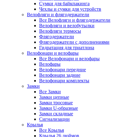
Сумки для байкпакинга
Чехлы и сумки для устройств
Велофляги и флягодержатели
Все Велофляги и флягодержатели
Велофляги и велобутылки
Велофляги термосы
Флягодержатели
Флягодержатели с дополнениями
Гидратация для триатлона
Велофонари и велофары
Все Велофонари и велофары
Велофары
Велофонари передние
Велофонари задние
Велофонари комплекты
Замки
Все Замки
Замки цепные
Замки тросовые
Замки U-образные
Замки складные
Сигнализации
Крылья
Все Крылья
Крылья 26 дюймов