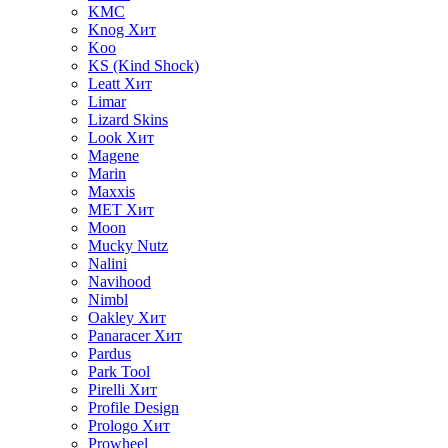
KMC
Knog
Хит
Koo
KS (Kind Shock)
Leatt
Хит
Limar
Lizard Skins
Look
Хит
Magene
Marin
Maxxis
MET
Хит
Moon
Mucky Nutz
Nalini
Navihood
Nimbl
Oakley
Хит
Panaracer
Хит
Pardus
Park Tool
Pirelli
Хит
Profile Design
Prologo
Хит
Prowheel