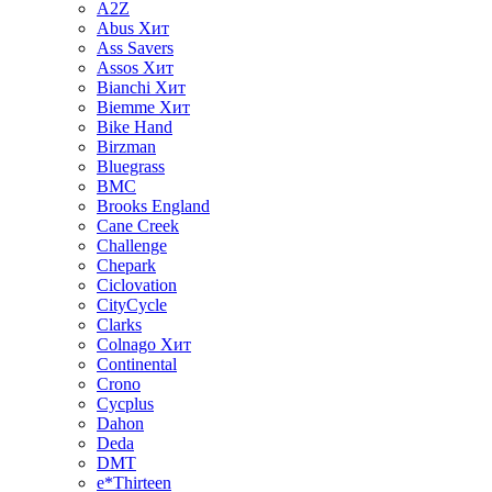
A2Z
Abus
Хит
Ass Savers
Assos
Хит
Bianchi
Хит
Biemme
Хит
Bike Hand
Birzman
Bluegrass
BMC
Brooks England
Cane Creek
Challenge
Chepark
Ciclovation
CityCycle
Clarks
Colnago
Хит
Continental
Crono
Cycplus
Dahon
Deda
DMT
e*Thirteen