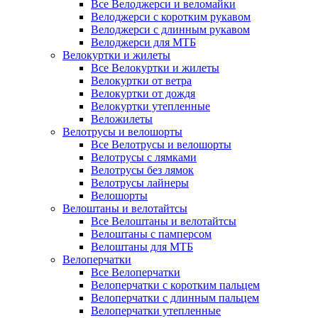
Все Велоджерси и веломайки
Велоджерси с коротким рукавом
Велоджерси с длинным рукавом
Велоджерси для МТБ
Велокуртки и жилеты
Все Велокуртки и жилеты
Велокуртки от ветра
Велокуртки от дождя
Велокуртки утепленные
Веложилеты
Велотрусы и велошорты
Все Велотрусы и велошорты
Велотрусы с лямками
Велотрусы без лямок
Велотрусы лайнеры
Велошорты
Велоштаны и велотайтсы
Все Велоштаны и велотайтсы
Велоштаны с памперсом
Велоштаны для МТБ
Велоперчатки
Все Велоперчатки
Велоперчатки с коротким пальцем
Велоперчатки с длинным пальцем
Велоперчатки утепленные