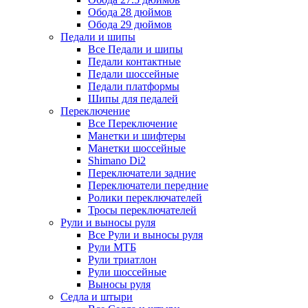
Обода 28 дюймов
Обода 29 дюймов
Педали и шипы
Все Педали и шипы
Педали контактные
Педали шоссейные
Педали платформы
Шипы для педалей
Переключение
Все Переключение
Манетки и шифтеры
Манетки шоссейные
Shimano Di2
Переключатели задние
Переключатели передние
Ролики переключателей
Тросы переключателей
Рули и выносы руля
Все Рули и выносы руля
Рули МТБ
Рули триатлон
Рули шоссейные
Выносы руля
Седла и штыри