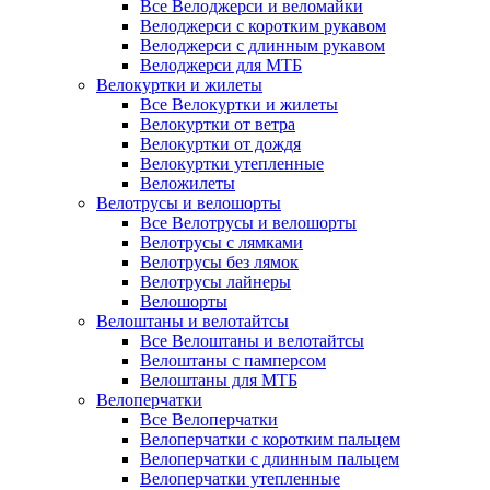
Все Велоджерси и веломайки
Велоджерси с коротким рукавом
Велоджерси с длинным рукавом
Велоджерси для МТБ
Велокуртки и жилеты
Все Велокуртки и жилеты
Велокуртки от ветра
Велокуртки от дождя
Велокуртки утепленные
Веложилеты
Велотрусы и велошорты
Все Велотрусы и велошорты
Велотрусы с лямками
Велотрусы без лямок
Велотрусы лайнеры
Велошорты
Велоштаны и велотайтсы
Все Велоштаны и велотайтсы
Велоштаны с памперсом
Велоштаны для МТБ
Велоперчатки
Все Велоперчатки
Велоперчатки с коротким пальцем
Велоперчатки с длинным пальцем
Велоперчатки утепленные