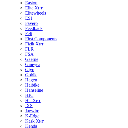
Easton
Elite
Хит
Elitewheels
ESI
Favero
Feedback
Felt
First Components
Fizik
Хит
FLR
FSA
Gaerne
Gineyea
Giyo
Gobik
Hagen
Haibike
Hanseline
HJC
HT
Хит
IXS
Jagwire
K-Edge
Kask
Хит
Kenda