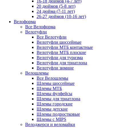
16-18 дюймов (4-7 лет)
20 дюймов (5-8 лет)
24 дюйма (7-11 лет)
26-27 дюймов (10-16 лет)
Велоформа
Все Велоформа
Велотуфли
Все Велотуфли
Велотуфли шоссейные
Велотуфли МТБ контактные
Велотуфли МТБ плоские
Велотуфли для туризма
Велотуфли для триатлона
Велотуфли зимние
Велошлемы
Все Велошлемы
Шлемы шоссейные
Шлемы МТБ
Шлемы фулфейсы
Шлемы для триатлона
Шлемы городские
Шлемы детские
Шлемы подростковые
Шлемы с MIPS
Велоджерси и веломайки