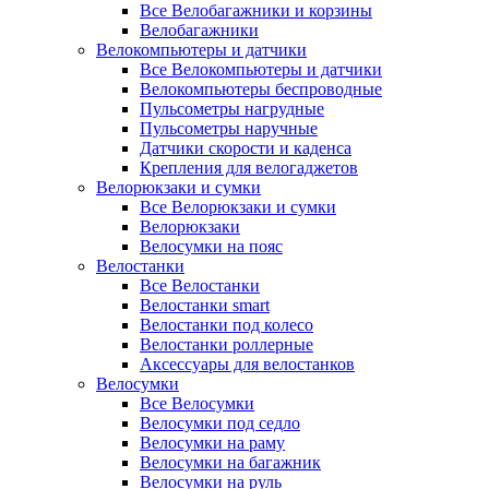
Все Велобагажники и корзины
Велобагажники
Велокомпьютеры и датчики
Все Велокомпьютеры и датчики
Велокомпьютеры беспроводные
Пульсометры нагрудные
Пульсометры наручные
Датчики скорости и каденса
Крепления для велогаджетов
Велорюкзаки и сумки
Все Велорюкзаки и сумки
Велорюкзаки
Велосумки на пояс
Велостанки
Все Велостанки
Велостанки smart
Велостанки под колесо
Велостанки роллерные
Аксессуары для велостанков
Велосумки
Все Велосумки
Велосумки под седло
Велосумки на раму
Велосумки на багажник
Велосумки на руль