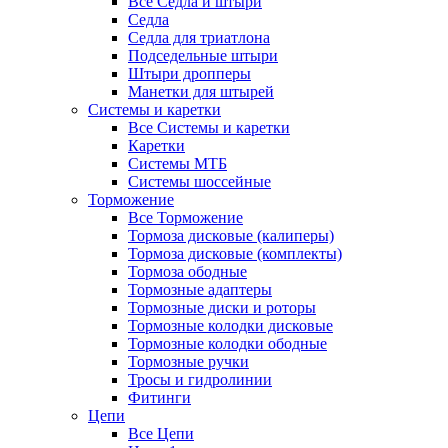
Все Седла и штыри
Седла
Седла для триатлона
Подседельные штыри
Штыри дропперы
Манетки для штырей
Системы и каретки
Все Системы и каретки
Каретки
Системы МТБ
Системы шоссейные
Торможение
Все Торможение
Тормоза дисковые (калиперы)
Тормоза дисковые (комплекты)
Тормоза ободные
Тормозные адаптеры
Тормозные диски и роторы
Тормозные колодки дисковые
Тормозные колодки ободные
Тормозные ручки
Тросы и гидролинии
Фитинги
Цепи
Все Цепи