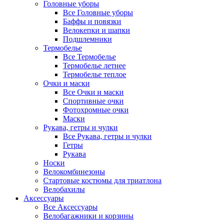
Головные уборы
Все Головные уборы
Баффы и повязки
Велокепки и шапки
Подшлемники
Термобелье
Все Термобелье
Термобелье летнее
Термобелье теплое
Очки и маски
Все Очки и маски
Спортивные очки
Фотохромные очки
Маски
Рукава, гетры и чулки
Все Рукава, гетры и чулки
Гетры
Рукава
Носки
Велокомбинезоны
Стартовые костюмы для триатлона
Велобахилы
Аксессуары
Все Аксессуары
Велобагажники и корзины