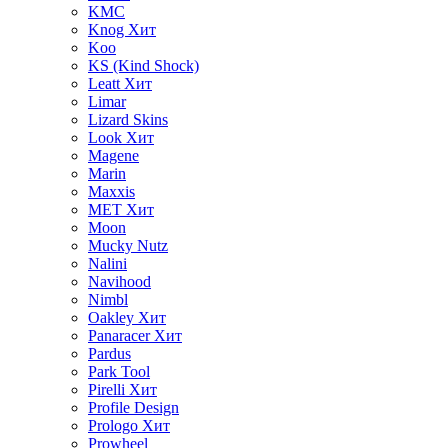
KMC
Knog
Хит
Koo
KS (Kind Shock)
Leatt
Хит
Limar
Lizard Skins
Look
Хит
Magene
Marin
Maxxis
MET
Хит
Moon
Mucky Nutz
Nalini
Navihood
Nimbl
Oakley
Хит
Panaracer
Хит
Pardus
Park Tool
Pirelli
Хит
Profile Design
Prologo
Хит
Prowheel