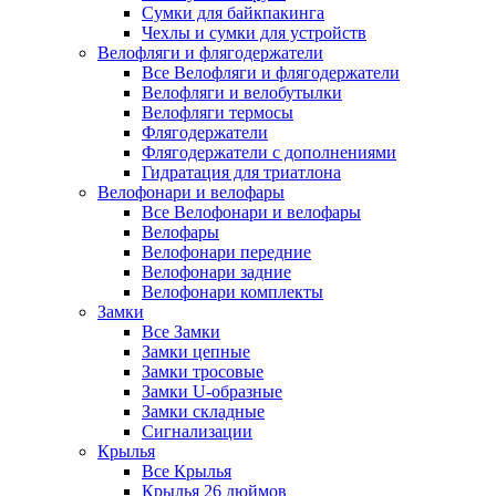
Сумки для байкпакинга
Чехлы и сумки для устройств
Велофляги и флягодержатели
Все Велофляги и флягодержатели
Велофляги и велобутылки
Велофляги термосы
Флягодержатели
Флягодержатели с дополнениями
Гидратация для триатлона
Велофонари и велофары
Все Велофонари и велофары
Велофары
Велофонари передние
Велофонари задние
Велофонари комплекты
Замки
Все Замки
Замки цепные
Замки тросовые
Замки U-образные
Замки складные
Сигнализации
Крылья
Все Крылья
Крылья 26 дюймов