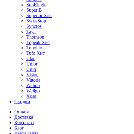
SunRingle
Super B
Superior
Хит
SwissStop
Syncros
Taya
Thomson
Topeak
Хит
Tubolito
Tufo
Хит
Ulac
Unior
Uniq
Vision
Vittoria
Wahoo
Wellgo
Xoss
Скидки
Оплата
Доставка
Контакты
Блог
Карта сайта