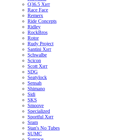
Q36.5
Хит
Race Face
Remerx
Ride Concepts
Ridley
RockBros
Rotor
Rudy Project
Santini
Хит
Schwalbe
Scicon
Scott
Хит
SDG
Seatylock
Sensah
Shimano
Sidi
SKS
Smoove
Specialized
Sportful
Хит
Sram
Stan's No Tubes
SUMC
Sunrace