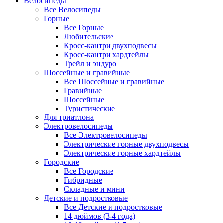
Велосипеды
Все Велосипеды
Горные
Все Горные
Любительские
Кросс-кантри двухподвесы
Кросс-кантри хардтейлы
Трейл и эндуро
Шоссейные и гравийные
Все Шоссейные и гравийные
Гравийные
Шоссейные
Туристические
Для триатлона
Электровелосипеды
Все Электровелосипеды
Электрические горные двухподвесы
Электрические горные хардтейлы
Городские
Все Городские
Гибридные
Складные и мини
Детские и подростковые
Все Детские и подростковые
14 дюймов (3-4 года)