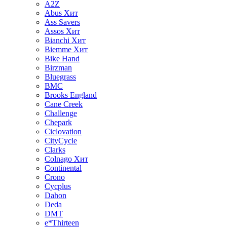
A2Z
Abus
Хит
Ass Savers
Assos
Хит
Bianchi
Хит
Biemme
Хит
Bike Hand
Birzman
Bluegrass
BMC
Brooks England
Cane Creek
Challenge
Chepark
Ciclovation
CityCycle
Clarks
Colnago
Хит
Continental
Crono
Cycplus
Dahon
Deda
DMT
e*Thirteen