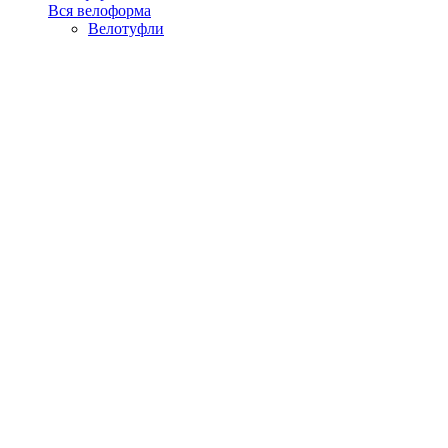
Вся велоформа
Велотуфли