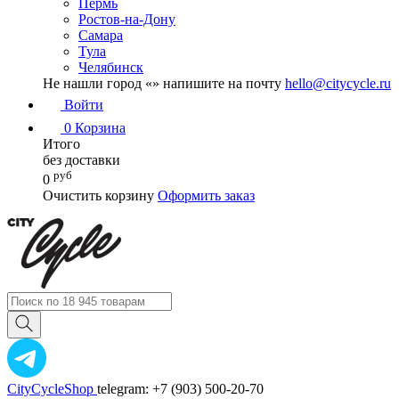
Пермь
Ростов-на-Дону
Самара
Тула
Челябинск
Не нашли город «
» напишите на почту
hello@citycycle.ru
Войти
0
Корзина
Итого
без доставки
руб
0
Очистить корзину
Оформить заказ
CityCycleShop
telegram: +7 (903) 500-20-70