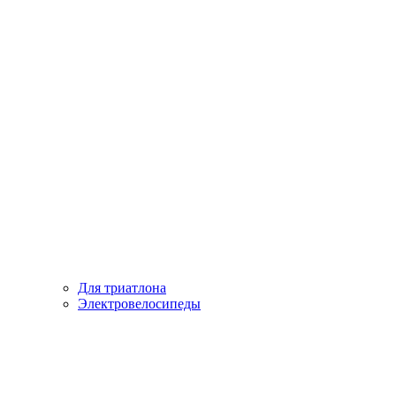
Для триатлона
Электровелосипеды