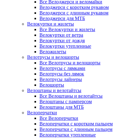
Все Велоджерси и веломайки
Велоджерси с коротким рукавом
Велоджерси с длинным рукавом
Велоджерси для МТБ
Велокуртки и жилеты
Все Велокуртки и жилеты
Велокуртки от ветра
Велокуртки от дождя
Велокуртки утепленные
Веложилеты
Велотрусы и велошорты
Все Велотрусы и велошорты
Велотрусы с лямками
Велотрусы без лямок
Велотрусы лайнеры
Велошорты
Велоштаны и велотайтсы
Все Велоштаны и велотайтсы
Велоштаны с памперсом
Велоштаны для МТБ
Велоперчатки
Все Велоперчатки
Велоперчатки с коротким пальцем
Велоперчатки с длинным пальцем
Велоперчатки утепленные