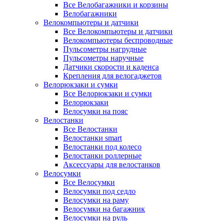
Все Велобагажники и корзины
Велобагажники
Велокомпьютеры и датчики
Все Велокомпьютеры и датчики
Велокомпьютеры беспроводные
Пульсометры нагрудные
Пульсометры наручные
Датчики скорости и каденса
Крепления для велогаджетов
Велорюкзаки и сумки
Все Велорюкзаки и сумки
Велорюкзаки
Велосумки на пояс
Велостанки
Все Велостанки
Велостанки smart
Велостанки под колесо
Велостанки роллерные
Аксессуары для велостанков
Велосумки
Все Велосумки
Велосумки под седло
Велосумки на раму
Велосумки на багажник
Велосумки на руль