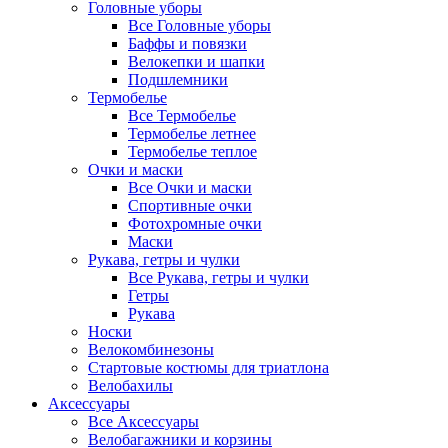
Головные уборы
Все Головные уборы
Баффы и повязки
Велокепки и шапки
Подшлемники
Термобелье
Все Термобелье
Термобелье летнее
Термобелье теплое
Очки и маски
Все Очки и маски
Спортивные очки
Фотохромные очки
Маски
Рукава, гетры и чулки
Все Рукава, гетры и чулки
Гетры
Рукава
Носки
Велокомбинезоны
Стартовые костюмы для триатлона
Велобахилы
Аксессуары
Все Аксессуары
Велобагажники и корзины