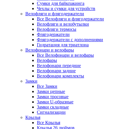
Сумки для байкпакинга
Чехлы и сумки для устройств
Велофляги и флягодержатели
Все Велофляги и флягодержатели
Велофляги и велобутылки
Велофляги термосы
Флягодержатели
Флягодержатели с дополнениями
Гидратация для триатлона
Велофонари и велофары
Все Велофонари и велофары
Велофары
Велофонари передние
Велофонари задние
Велофонари комплекты
Замки
Все Замки
Замки цепные
Замки тросовые
Замки U-образные
Замки складные
Сигнализации
Крылья
Все Крылья
Крылья 26 дюймов