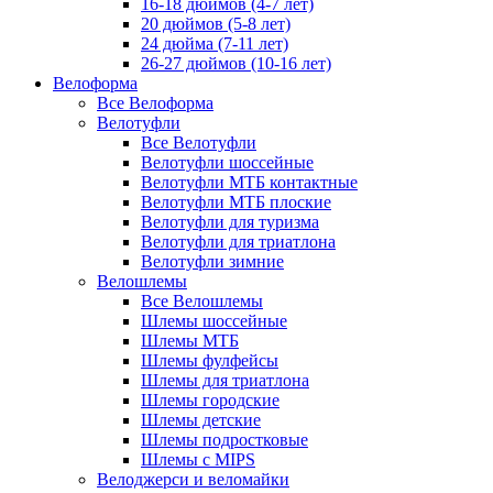
16-18 дюймов (4-7 лет)
20 дюймов (5-8 лет)
24 дюйма (7-11 лет)
26-27 дюймов (10-16 лет)
Велоформа
Все Велоформа
Велотуфли
Все Велотуфли
Велотуфли шоссейные
Велотуфли МТБ контактные
Велотуфли МТБ плоские
Велотуфли для туризма
Велотуфли для триатлона
Велотуфли зимние
Велошлемы
Все Велошлемы
Шлемы шоссейные
Шлемы МТБ
Шлемы фулфейсы
Шлемы для триатлона
Шлемы городские
Шлемы детские
Шлемы подростковые
Шлемы с MIPS
Велоджерси и веломайки