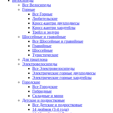
Велосипеды
Все Велосипеды
Горные
Все Горные
Любительские
Кросс-кантри двухподвесы
Кросс-кантри хардтейлы
Трейл и эндуро
Шоссейные и гравийные
Все Шоссейные и гравийные
Гравийные
Шоссейные
Туристические
Для триатлона
Электровелосипеды
Все Электровелосипеды
Электрические горные двухподвесы
Электрические горные хардтейлы
Городские
Все Городские
Гибридные
Складные и мини
Детские и подростковые
Все Детские и подростковые
14 дюймов (3-4 года)