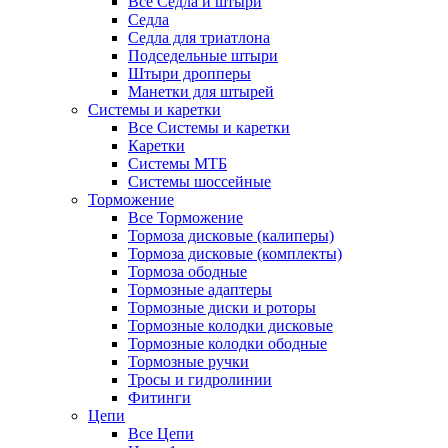
Все Седла и штыри
Седла
Седла для триатлона
Подседельные штыри
Штыри дропперы
Манетки для штырей
Системы и каретки
Все Системы и каретки
Каретки
Системы МТБ
Системы шоссейные
Торможение
Все Торможение
Тормоза дисковые (калиперы)
Тормоза дисковые (комплекты)
Тормоза ободные
Тормозные адаптеры
Тормозные диски и роторы
Тормозные колодки дисковые
Тормозные колодки ободные
Тормозные ручки
Тросы и гидролинии
Фитинги
Цепи
Все Цепи