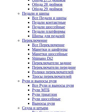
Обода 28 дюймов
Обода 29 дюймов
Педали и шипы
Все Педали и шипы
Педали контактные
Педали шоссейные
Педали платформы
Шипы для педалей
Переключение
Все Переключение
Манетки и шифтеры
Манетки шоссейные
Shimano Di2
Переключатели задние
Переключатели передние
Ролики переключателей
Тросы переключателей
Рули и выносы руля
Все Рули и выносы руля
Рули МТБ
Рули триатлон
Рули шоссейные
Выносы руля
Седла и штыри