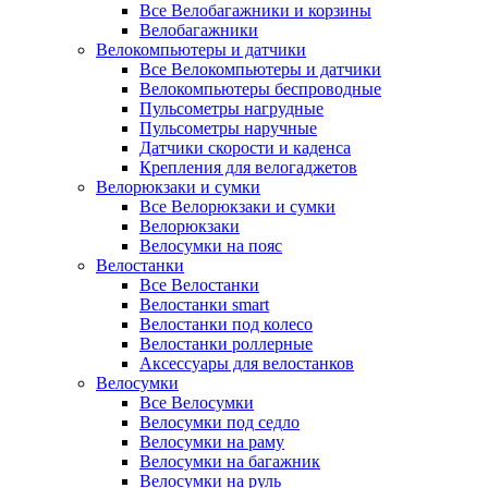
Все Велобагажники и корзины
Велобагажники
Велокомпьютеры и датчики
Все Велокомпьютеры и датчики
Велокомпьютеры беспроводные
Пульсометры нагрудные
Пульсометры наручные
Датчики скорости и каденса
Крепления для велогаджетов
Велорюкзаки и сумки
Все Велорюкзаки и сумки
Велорюкзаки
Велосумки на пояс
Велостанки
Все Велостанки
Велостанки smart
Велостанки под колесо
Велостанки роллерные
Аксессуары для велостанков
Велосумки
Все Велосумки
Велосумки под седло
Велосумки на раму
Велосумки на багажник
Велосумки на руль