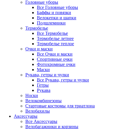
Головные уборы
Все Головные уборы
Баффы и повязки
Велокепки и шапки
Подшлемники
Термобелье
Все Термобелье
Термобелье летнее
Термобелье теплое
Очки и маски
Все Очки и маски
Спортивные очки
Фотохромные очки
Маски
Рукава, гетры и чулки
Все Рукава, гетры и чулки
Гетры
Рукава
Носки
Велокомбинезоны
Стартовые костюмы для триатлона
Велобахилы
Аксессуары
Все Аксессуары
Велобагажники и корзины