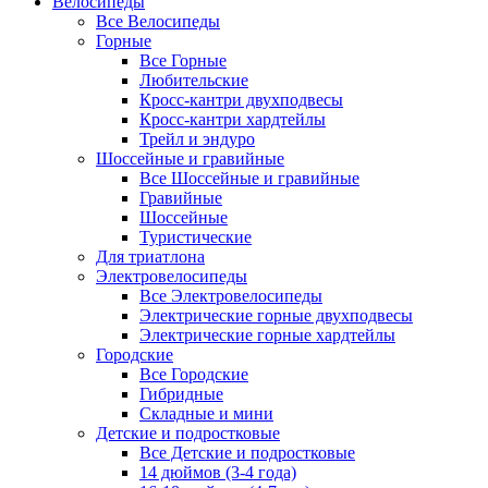
Велосипеды
Все Велосипеды
Горные
Все Горные
Любительские
Кросс-кантри двухподвесы
Кросс-кантри хардтейлы
Трейл и эндуро
Шоссейные и гравийные
Все Шоссейные и гравийные
Гравийные
Шоссейные
Туристические
Для триатлона
Электровелосипеды
Все Электровелосипеды
Электрические горные двухподвесы
Электрические горные хардтейлы
Городские
Все Городские
Гибридные
Складные и мини
Детские и подростковые
Все Детские и подростковые
14 дюймов (3-4 года)