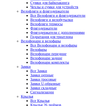
Сумки для байкпакинга
Чехлы и сумки для устройств
Велофляги и флягодержатели
Все Велофляги и флягодержатели
Велофляги и велобутылки
Велофляги термосы
Флягодержатели
Флягодержатели с дополнениями
Гидратация для триатлона
Велофонари и велофары
Все Велофонари и велофары
Велофары
Велофонари передние
Велофонари задние
Велофонари комплекты
Замки
Все Замки
Замки цепные
Замки тросовые
Замки U-образные
Замки складные
Сигнализации
Крылья
Все Крылья
Крылья 26 дюймов