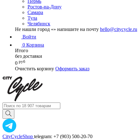
Пермь
Ростов-на-Дону
Самара
Тула
Челябинск
Не нашли город «
» напишите на почту
hello@citycycle.ru
Войти
0
Корзина
Итого
без доставки
руб
0
Очистить корзину
Оформить заказ
CityCycleShop
telegram: +7 (903) 500-20-70