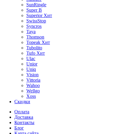
SunRingle
Super B
Superior
Хит
SwissStop
Syncros
Taya
Thomson
Topeak
Хит
Tubolito
Tufo
Хит
Ulac
Unior
Uniq
Vision
Vittoria
Wahoo
Wellgo
Xoss
Скидки
Оплата
Доставка
Контакты
Блог
Карта сайта