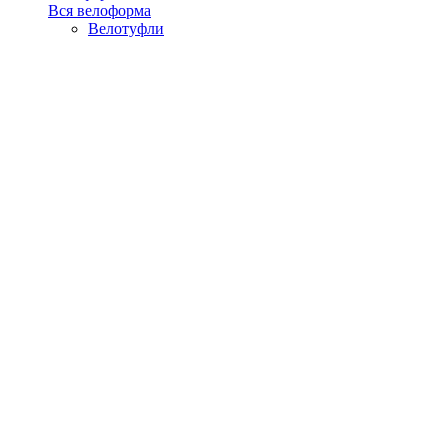
Вся велоформа
Велотуфли