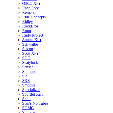
Q36.5
Хит
Race Face
Remerx
Ride Concepts
Ridley
RockBros
Rotor
Rudy Project
Santini
Хит
Schwalbe
Scicon
Scott
Хит
SDG
Seatylock
Sensah
Shimano
Sidi
SKS
Smoove
Specialized
Sportful
Хит
Sram
Stan's No Tubes
SUMC
Sunrace