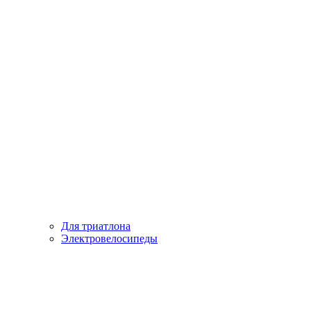
Для триатлона
Электровелосипеды