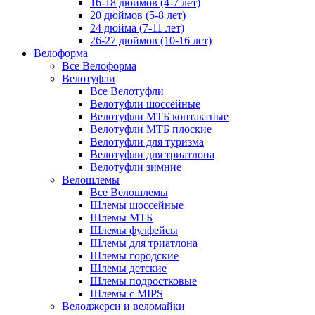
16-18 дюймов (4-7 лет)
20 дюймов (5-8 лет)
24 дюйма (7-11 лет)
26-27 дюймов (10-16 лет)
Велоформа
Все Велоформа
Велотуфли
Все Велотуфли
Велотуфли шоссейные
Велотуфли МТБ контактные
Велотуфли МТБ плоские
Велотуфли для туризма
Велотуфли для триатлона
Велотуфли зимние
Велошлемы
Все Велошлемы
Шлемы шоссейные
Шлемы МТБ
Шлемы фулфейсы
Шлемы для триатлона
Шлемы городские
Шлемы детские
Шлемы подростковые
Шлемы с MIPS
Велоджерси и веломайки