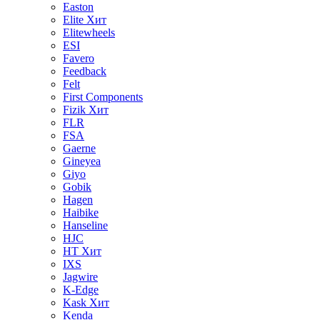
Easton
Elite
Хит
Elitewheels
ESI
Favero
Feedback
Felt
First Components
Fizik
Хит
FLR
FSA
Gaerne
Gineyea
Giyo
Gobik
Hagen
Haibike
Hanseline
HJC
HT
Хит
IXS
Jagwire
K-Edge
Kask
Хит
Kenda