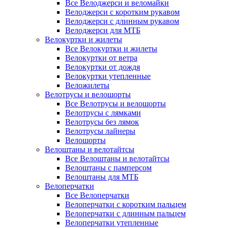
Все Велоджерси и веломайки
Велоджерси с коротким рукавом
Велоджерси с длинным рукавом
Велоджерси для МТБ
Велокуртки и жилеты
Все Велокуртки и жилеты
Велокуртки от ветра
Велокуртки от дождя
Велокуртки утепленные
Веложилеты
Велотрусы и велошорты
Все Велотрусы и велошорты
Велотрусы с лямками
Велотрусы без лямок
Велотрусы лайнеры
Велошорты
Велоштаны и велотайтсы
Все Велоштаны и велотайтсы
Велоштаны с памперсом
Велоштаны для МТБ
Велоперчатки
Все Велоперчатки
Велоперчатки с коротким пальцем
Велоперчатки с длинным пальцем
Велоперчатки утепленные