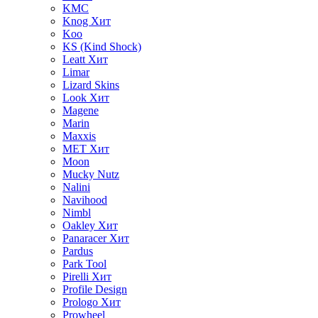
KMC
Knog
Хит
Koo
KS (Kind Shock)
Leatt
Хит
Limar
Lizard Skins
Look
Хит
Magene
Marin
Maxxis
MET
Хит
Moon
Mucky Nutz
Nalini
Navihood
Nimbl
Oakley
Хит
Panaracer
Хит
Pardus
Park Tool
Pirelli
Хит
Profile Design
Prologo
Хит
Prowheel