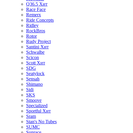
Q36.5
Хит
Race Face
Remerx
Ride Concepts
Ridley
RockBros
Rotor
Rudy Project
Santini
Хит
Schwalbe
Scicon
Scott
Хит
SDG
Seatylock
Sensah
Shimano
Sidi
SKS
Smoove
Specialized
Sportful
Хит
Sram
Stan's No Tubes
SUMC
Sunrace