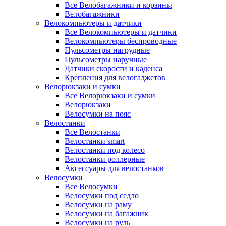
Все Велобагажники и корзины
Велобагажники
Велокомпьютеры и датчики
Все Велокомпьютеры и датчики
Велокомпьютеры беспроводные
Пульсометры нагрудные
Пульсометры наручные
Датчики скорости и каденса
Крепления для велогаджетов
Велорюкзаки и сумки
Все Велорюкзаки и сумки
Велорюкзаки
Велосумки на пояс
Велостанки
Все Велостанки
Велостанки smart
Велостанки под колесо
Велостанки роллерные
Аксессуары для велостанков
Велосумки
Все Велосумки
Велосумки под седло
Велосумки на раму
Велосумки на багажник
Велосумки на руль