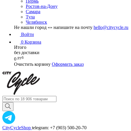
Пермь
Ростов-на-Дону
Самара
Тула
Челябинск
Не нашли город «
» напишите на почту
hello@citycycle.ru
Войти
0
Корзина
Итого
без доставки
руб
0
Очистить корзину
Оформить заказ
CityCycleShop
telegram: +7 (903) 500-20-70