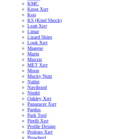
KMC
Knog
Хит
Koo
KS (Kind Shock)
Leatt
Хит
Limar
Lizard Skins
Look
Хит
Magene
Marin
Maxxis
MET
Хит
Moon
Mucky Nutz
Nalini
Navihood
Nimbl
Oakley
Хит
Panaracer
Хит
Pardus
Park Tool
Pirelli
Хит
Profile Design
Prologo
Хит
Prowheel