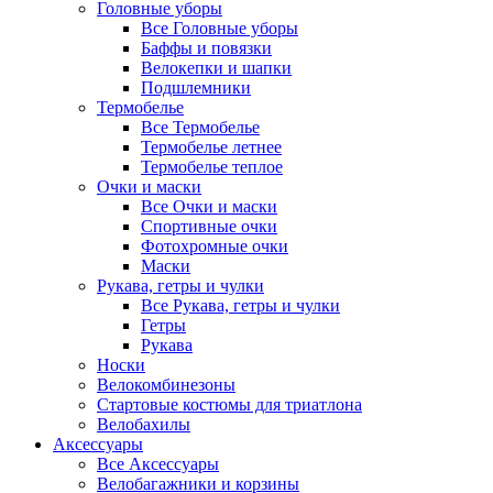
Головные уборы
Все Головные уборы
Баффы и повязки
Велокепки и шапки
Подшлемники
Термобелье
Все Термобелье
Термобелье летнее
Термобелье теплое
Очки и маски
Все Очки и маски
Спортивные очки
Фотохромные очки
Маски
Рукава, гетры и чулки
Все Рукава, гетры и чулки
Гетры
Рукава
Носки
Велокомбинезоны
Стартовые костюмы для триатлона
Велобахилы
Аксессуары
Все Аксессуары
Велобагажники и корзины