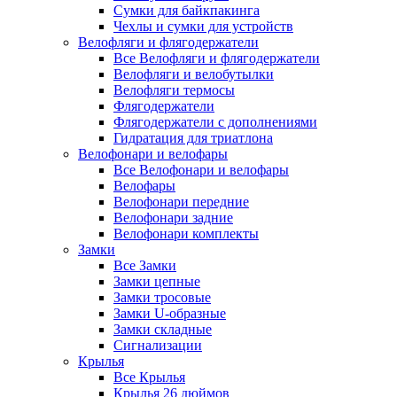
Сумки для байкпакинга
Чехлы и сумки для устройств
Велофляги и флягодержатели
Все Велофляги и флягодержатели
Велофляги и велобутылки
Велофляги термосы
Флягодержатели
Флягодержатели с дополнениями
Гидратация для триатлона
Велофонари и велофары
Все Велофонари и велофары
Велофары
Велофонари передние
Велофонари задние
Велофонари комплекты
Замки
Все Замки
Замки цепные
Замки тросовые
Замки U-образные
Замки складные
Сигнализации
Крылья
Все Крылья
Крылья 26 дюймов