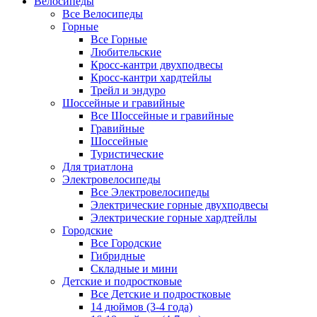
Велосипеды
Все Велосипеды
Горные
Все Горные
Любительские
Кросс-кантри двухподвесы
Кросс-кантри хардтейлы
Трейл и эндуро
Шоссейные и гравийные
Все Шоссейные и гравийные
Гравийные
Шоссейные
Туристические
Для триатлона
Электровелосипеды
Все Электровелосипеды
Электрические горные двухподвесы
Электрические горные хардтейлы
Городские
Все Городские
Гибридные
Складные и мини
Детские и подростковые
Все Детские и подростковые
14 дюймов (3-4 года)