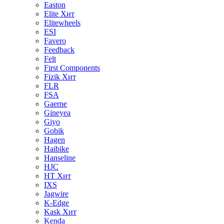
Easton
Elite
Хит
Elitewheels
ESI
Favero
Feedback
Felt
First Components
Fizik
Хит
FLR
FSA
Gaerne
Gineyea
Giyo
Gobik
Hagen
Haibike
Hanseline
HJC
HT
Хит
IXS
Jagwire
K-Edge
Kask
Хит
Kenda