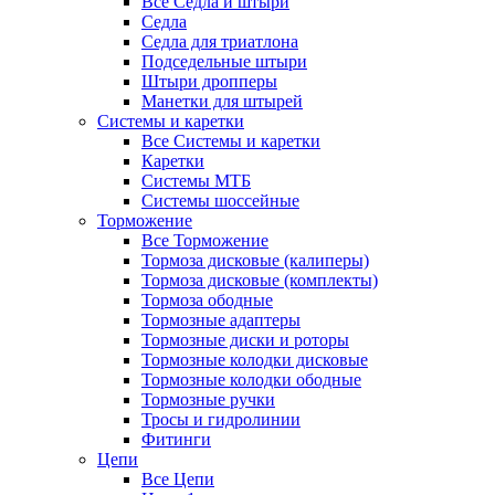
Все Седла и штыри
Седла
Седла для триатлона
Подседельные штыри
Штыри дропперы
Манетки для штырей
Системы и каретки
Все Системы и каретки
Каретки
Системы МТБ
Системы шоссейные
Торможение
Все Торможение
Тормоза дисковые (калиперы)
Тормоза дисковые (комплекты)
Тормоза ободные
Тормозные адаптеры
Тормозные диски и роторы
Тормозные колодки дисковые
Тормозные колодки ободные
Тормозные ручки
Тросы и гидролинии
Фитинги
Цепи
Все Цепи