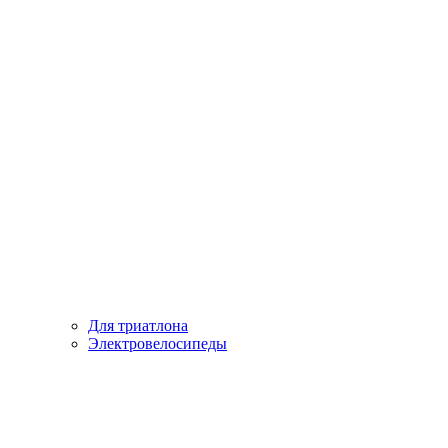
Для триатлона
Электровелосипеды