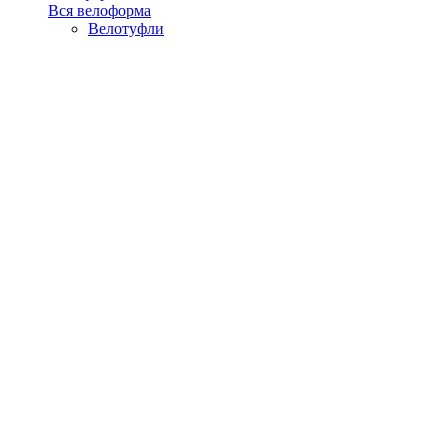
Вся велоформа
Велотуфли