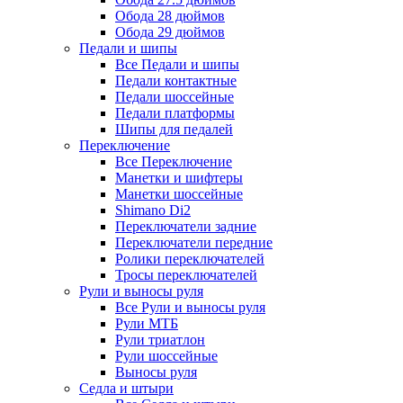
Обода 28 дюймов
Обода 29 дюймов
Педали и шипы
Все Педали и шипы
Педали контактные
Педали шоссейные
Педали платформы
Шипы для педалей
Переключение
Все Переключение
Манетки и шифтеры
Манетки шоссейные
Shimano Di2
Переключатели задние
Переключатели передние
Ролики переключателей
Тросы переключателей
Рули и выносы руля
Все Рули и выносы руля
Рули МТБ
Рули триатлон
Рули шоссейные
Выносы руля
Седла и штыри