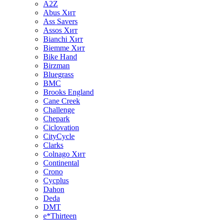
A2Z
Abus
Хит
Ass Savers
Assos
Хит
Bianchi
Хит
Biemme
Хит
Bike Hand
Birzman
Bluegrass
BMC
Brooks England
Cane Creek
Challenge
Chepark
Ciclovation
CityCycle
Clarks
Colnago
Хит
Continental
Crono
Cycplus
Dahon
Deda
DMT
e*Thirteen