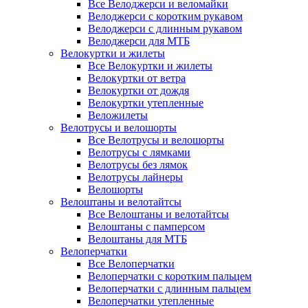
Все Велоджерси и веломайки
Велоджерси с коротким рукавом
Велоджерси с длинным рукавом
Велоджерси для МТБ
Велокуртки и жилеты
Все Велокуртки и жилеты
Велокуртки от ветра
Велокуртки от дождя
Велокуртки утепленные
Веложилеты
Велотрусы и велошорты
Все Велотрусы и велошорты
Велотрусы с лямками
Велотрусы без лямок
Велотрусы лайнеры
Велошорты
Велоштаны и велотайтсы
Все Велоштаны и велотайтсы
Велоштаны с памперсом
Велоштаны для МТБ
Велоперчатки
Все Велоперчатки
Велоперчатки с коротким пальцем
Велоперчатки с длинным пальцем
Велоперчатки утепленные