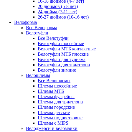
16-18 дюймов (4-7 лет)
20 дюймов (5-8 лет)
24 дюйма (7-11 лет)
26-27 дюймов (10-16 лет)
Велоформа
Все Велоформа
Велотуфли
Все Велотуфли
Велотуфли шоссейные
Велотуфли МТБ контактные
Велотуфли МТБ плоские
Велотуфли для туризма
Велотуфли для триатлона
Велотуфли зимние
Велошлемы
Все Велошлемы
Шлемы шоссейные
Шлемы МТБ
Шлемы фулфейсы
Шлемы для триатлона
Шлемы городские
Шлемы детские
Шлемы подростковые
Шлемы с MIPS
Велоджерси и веломайки