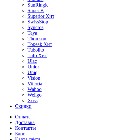
SunRingle
Super B
Superior
Хит
SwissStop
Syncros
Taya
Thomson
Topeak
Хит
Tubolito
Tufo
Хит
Ulac
Unior
Uniq
Vision
Vittoria
Wahoo
Wellgo
Xoss
Скидки
Оплата
Доставка
Контакты
Блог
Карта сайта