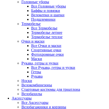
Головные уборы
Все Головные уборы
Баффы и повязки
Велокепки и шапки
Подшлемники
Термобелье
Все Термобелье
Термобелье летнее
Термобелье теплое
Очки и маски
Все Очки и маски
Спортивные очки
Фотохромные очки
Маски
Рукава, гетры и чулки
Все Рукава, гетры и чулки
Гетры
Рукава
Носки
Велокомбинезоны
Стартовые костюмы для триатлона
Велобахилы
Аксессуары
Все Аксессуары
Велобагажники и корзины