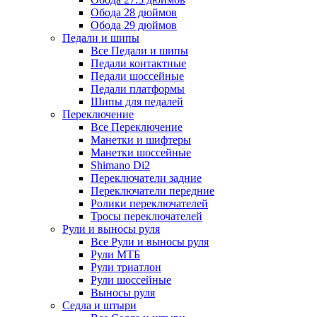
Обода 28 дюймов
Обода 29 дюймов
Педали и шипы
Все Педали и шипы
Педали контактные
Педали шоссейные
Педали платформы
Шипы для педалей
Переключение
Все Переключение
Манетки и шифтеры
Манетки шоссейные
Shimano Di2
Переключатели задние
Переключатели передние
Ролики переключателей
Тросы переключателей
Рули и выносы руля
Все Рули и выносы руля
Рули МТБ
Рули триатлон
Рули шоссейные
Выносы руля
Седла и штыри