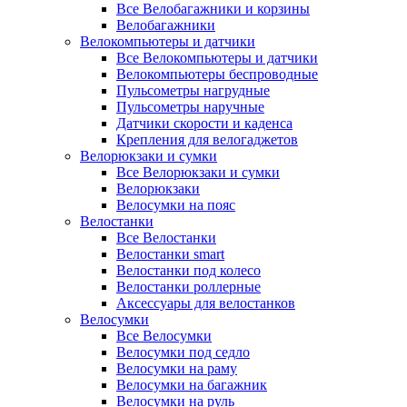
Все Велобагажники и корзины
Велобагажники
Велокомпьютеры и датчики
Все Велокомпьютеры и датчики
Велокомпьютеры беспроводные
Пульсометры нагрудные
Пульсометры наручные
Датчики скорости и каденса
Крепления для велогаджетов
Велорюкзаки и сумки
Все Велорюкзаки и сумки
Велорюкзаки
Велосумки на пояс
Велостанки
Все Велостанки
Велостанки smart
Велостанки под колесо
Велостанки роллерные
Аксессуары для велостанков
Велосумки
Все Велосумки
Велосумки под седло
Велосумки на раму
Велосумки на багажник
Велосумки на руль