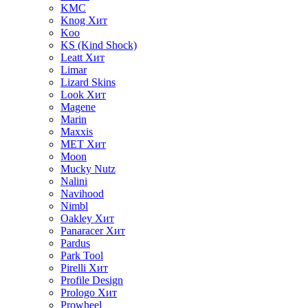
KMC
Knog
Хит
Koo
KS (Kind Shock)
Leatt
Хит
Limar
Lizard Skins
Look
Хит
Magene
Marin
Maxxis
MET
Хит
Moon
Mucky Nutz
Nalini
Navihood
Nimbl
Oakley
Хит
Panaracer
Хит
Pardus
Park Tool
Pirelli
Хит
Profile Design
Prologo
Хит
Prowheel