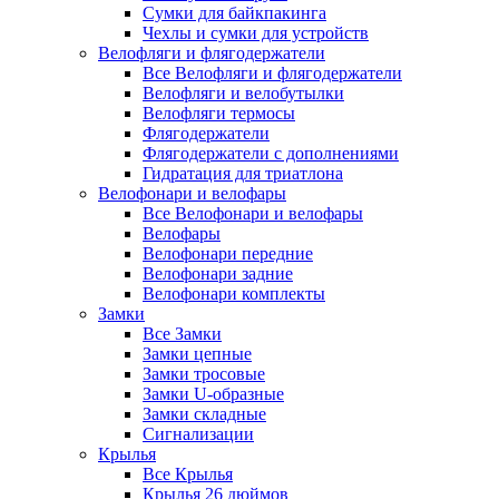
Сумки для байкпакинга
Чехлы и сумки для устройств
Велофляги и флягодержатели
Все Велофляги и флягодержатели
Велофляги и велобутылки
Велофляги термосы
Флягодержатели
Флягодержатели с дополнениями
Гидратация для триатлона
Велофонари и велофары
Все Велофонари и велофары
Велофары
Велофонари передние
Велофонари задние
Велофонари комплекты
Замки
Все Замки
Замки цепные
Замки тросовые
Замки U-образные
Замки складные
Сигнализации
Крылья
Все Крылья
Крылья 26 дюймов