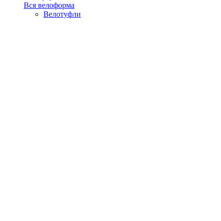
Вся велоформа
Велотуфли