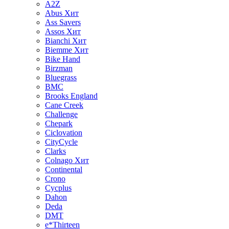
A2Z
Abus
Хит
Ass Savers
Assos
Хит
Bianchi
Хит
Biemme
Хит
Bike Hand
Birzman
Bluegrass
BMC
Brooks England
Cane Creek
Challenge
Chepark
Ciclovation
CityCycle
Clarks
Colnago
Хит
Continental
Crono
Cycplus
Dahon
Deda
DMT
e*Thirteen