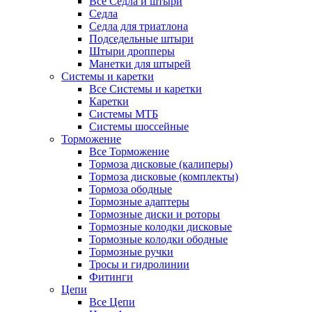
Все Седла и штыри
Седла
Седла для триатлона
Подседельные штыри
Штыри дропперы
Манетки для штырей
Системы и каретки
Все Системы и каретки
Каретки
Системы МТБ
Системы шоссейные
Торможение
Все Торможение
Тормоза дисковые (калиперы)
Тормоза дисковые (комплекты)
Тормоза ободные
Тормозные адаптеры
Тормозные диски и роторы
Тормозные колодки дисковые
Тормозные колодки ободные
Тормозные ручки
Тросы и гидролинии
Фитинги
Цепи
Все Цепи