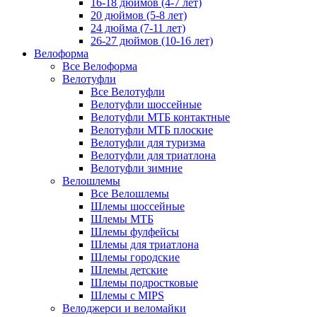
16-18 дюймов (4-7 лет)
20 дюймов (5-8 лет)
24 дюйма (7-11 лет)
26-27 дюймов (10-16 лет)
Велоформа
Все Велоформа
Велотуфли
Все Велотуфли
Велотуфли шоссейные
Велотуфли МТБ контактные
Велотуфли МТБ плоские
Велотуфли для туризма
Велотуфли для триатлона
Велотуфли зимние
Велошлемы
Все Велошлемы
Шлемы шоссейные
Шлемы МТБ
Шлемы фулфейсы
Шлемы для триатлона
Шлемы городские
Шлемы детские
Шлемы подростковые
Шлемы с MIPS
Велоджерси и веломайки