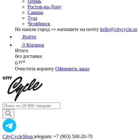
Пермь
Ростов-на-Дону
Самара
Тула
Челябинск
Не нашли город «
» напишите на почту
hello@citycycle.ru
Войти
0
Корзина
Итого
без доставки
руб
0
Очистить корзину
Оформить заказ
CityCycleShop
telegram: +7 (903) 500-20-70