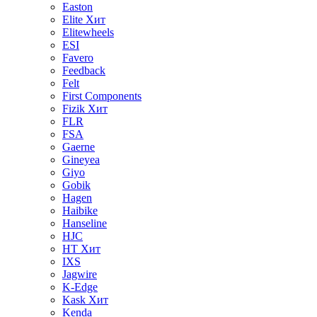
Easton
Elite
Хит
Elitewheels
ESI
Favero
Feedback
Felt
First Components
Fizik
Хит
FLR
FSA
Gaerne
Gineyea
Giyo
Gobik
Hagen
Haibike
Hanseline
HJC
HT
Хит
IXS
Jagwire
K-Edge
Kask
Хит
Kenda