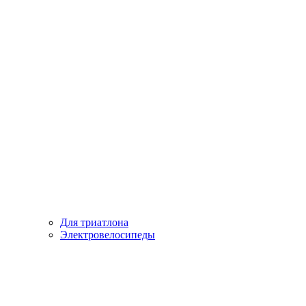
Для триатлона
Электровелосипеды