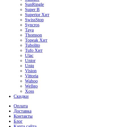
SunRingle
Super B
Superior
Хит
SwissStop
Syncros
Taya
Thomson
Topeak
Хит
Tubolito
Tufo
Хит
Ulac
Unior
Uniq
Vision
Vittoria
Wahoo
Wellgo
Xoss
Скидки
Оплата
Доставка
Контакты
Блог
Карта сайта