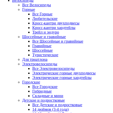
Велосипеды
Все Велосипеды
Горные
Все Горные
Любительские
Кросс-кантри двухподвесы
Кросс-кантри хардтейлы
Трейл и эндуро
Шоссейные и гравийные
Все Шоссейные и гравийные
Гравийные
Шоссейные
Туристические
Для триатлона
Электровелосипеды
Все Электровелосипеды
Электрические горные двухподвесы
Электрические горные хардтейлы
Городские
Все Городские
Гибридные
Складные и мини
Детские и подростковые
Все Детские и подростковые
14 дюймов (3-4 года)