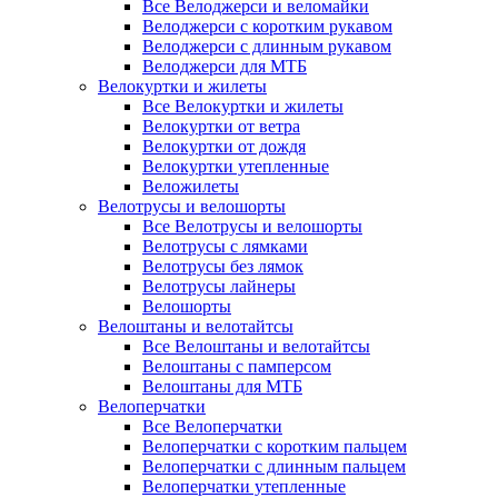
Все Велоджерси и веломайки
Велоджерси с коротким рукавом
Велоджерси с длинным рукавом
Велоджерси для МТБ
Велокуртки и жилеты
Все Велокуртки и жилеты
Велокуртки от ветра
Велокуртки от дождя
Велокуртки утепленные
Веложилеты
Велотрусы и велошорты
Все Велотрусы и велошорты
Велотрусы с лямками
Велотрусы без лямок
Велотрусы лайнеры
Велошорты
Велоштаны и велотайтсы
Все Велоштаны и велотайтсы
Велоштаны с памперсом
Велоштаны для МТБ
Велоперчатки
Все Велоперчатки
Велоперчатки с коротким пальцем
Велоперчатки с длинным пальцем
Велоперчатки утепленные