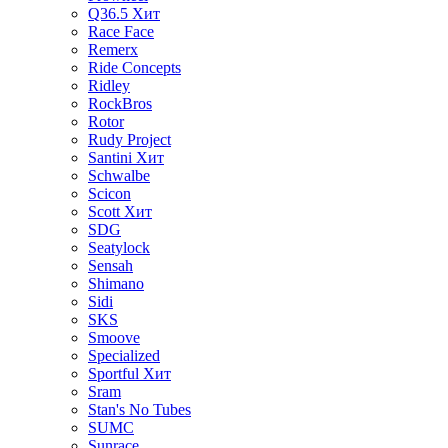
Q36.5
Хит
Race Face
Remerx
Ride Concepts
Ridley
RockBros
Rotor
Rudy Project
Santini
Хит
Schwalbe
Scicon
Scott
Хит
SDG
Seatylock
Sensah
Shimano
Sidi
SKS
Smoove
Specialized
Sportful
Хит
Sram
Stan's No Tubes
SUMC
Sunrace