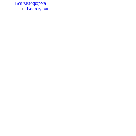
Вся велоформа
Велотуфли