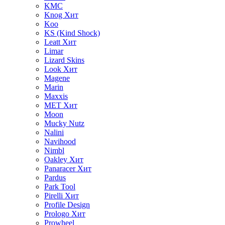
KMC
Knog
Хит
Koo
KS (Kind Shock)
Leatt
Хит
Limar
Lizard Skins
Look
Хит
Magene
Marin
Maxxis
MET
Хит
Moon
Mucky Nutz
Nalini
Navihood
Nimbl
Oakley
Хит
Panaracer
Хит
Pardus
Park Tool
Pirelli
Хит
Profile Design
Prologo
Хит
Prowheel