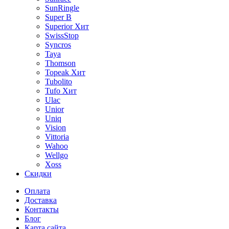
SunRingle
Super B
Superior
Хит
SwissStop
Syncros
Taya
Thomson
Topeak
Хит
Tubolito
Tufo
Хит
Ulac
Unior
Uniq
Vision
Vittoria
Wahoo
Wellgo
Xoss
Скидки
Оплата
Доставка
Контакты
Блог
Карта сайта