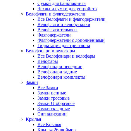
Сумки для байкпакинга
Чехлы и сумки для устройств
Велофляги и флягодержатели
Все Велофляги и флягодержатели
Велофляги и велобутылки
Велофляги термосы
Флягодержатели
Флягодержатели с дополнениями
Гидратация для триатлона
Велофонари и велофары
Все Велофонари и велофары
Велофары
Велофонари передние
Велофонари задние
Велофонари комплекты
Замки
Все Замки
Замки цепные
Замки тросовые
Замки U-образные
Замки складные
Сигнализации
Крылья
Все Крылья
Крылья 26 дюймов