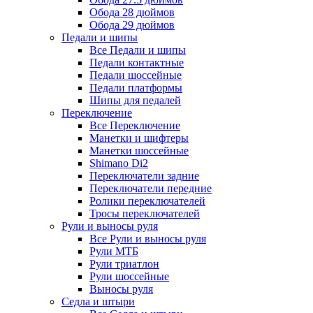
Обода 28 дюймов
Обода 29 дюймов
Педали и шипы
Все Педали и шипы
Педали контактные
Педали шоссейные
Педали платформы
Шипы для педалей
Переключение
Все Переключение
Манетки и шифтеры
Манетки шоссейные
Shimano Di2
Переключатели задние
Переключатели передние
Ролики переключателей
Тросы переключателей
Рули и выносы руля
Все Рули и выносы руля
Рули МТБ
Рули триатлон
Рули шоссейные
Выносы руля
Седла и штыри