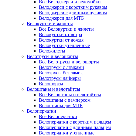
Все Велоджерси и веломайки
Велоджерси с коротким рукавом
Велоджерси с длинным рукавом
Велоджерси для МТБ
Велокуртки и жилеты
Все Велокуртки и жилеты
Велокуртки от ветра
Велокуртки от дождя
Велокуртки утепленные
Веложилеты
Велотрусы и велошорты
Все Велотрусы и велошорты
Велотрусы с лямками
Велотрусы без лямок
Велотрусы лайнеры
Велошорты
Велоштаны и велотайтсы
Все Велоштаны и велотайтсы
Велоштаны с памперсом
Велоштаны для МТБ
Велоперчатки
Все Велоперчатки
Велоперчатки с коротким пальцем
Велоперчатки с длинным пальцем
Велоперчатки утепленные