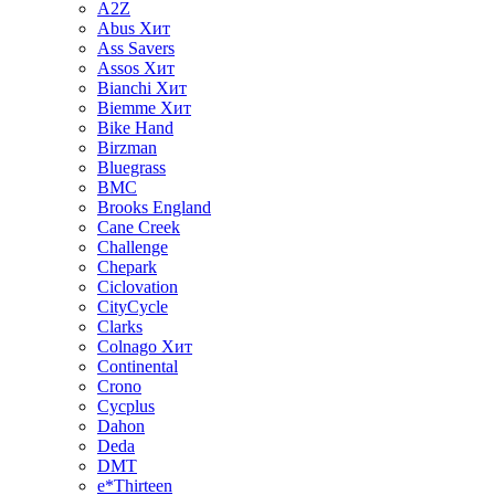
A2Z
Abus
Хит
Ass Savers
Assos
Хит
Bianchi
Хит
Biemme
Хит
Bike Hand
Birzman
Bluegrass
BMC
Brooks England
Cane Creek
Challenge
Chepark
Ciclovation
CityCycle
Clarks
Colnago
Хит
Continental
Crono
Cycplus
Dahon
Deda
DMT
e*Thirteen