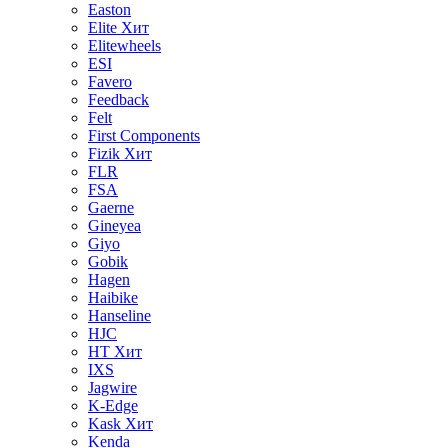
Easton
Elite
Хит
Elitewheels
ESI
Favero
Feedback
Felt
First Components
Fizik
Хит
FLR
FSA
Gaerne
Gineyea
Giyo
Gobik
Hagen
Haibike
Hanseline
HJC
HT
Хит
IXS
Jagwire
K-Edge
Kask
Хит
Kenda