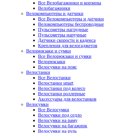
Все Велобагажники и корзины
Велобагажники
Велокомпьютеры и датчики
Все Велокомпьютеры и датчики
Велокомпьютеры беспроводные
Пульсометры нагрудные
Пульсометры наручные
Датчики скорости и каденса
Крепления для велогаджетов
Велорюкзаки и сумки
Все Велорюкзаки и сумки
Велорюкзаки
Велосумки на пояс
Велостанки
Все Велостанки
Велостанки smart
Велостанки под колесо
Велостанки роллерные
Аксессуары для велостанков
Велосумки
Все Велосумки
Велосумки под седло
Велосумки на раму
Велосумки на багажник
Велосумки на руль