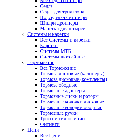
Все Седла и штыри
Седла
Седла для триатлона
Подседельные штыри
Штыри дропперы
Манетки для штырей
Системы и каретки
Все Системы и каретки
Каретки
Системы МТБ
Системы шоссейные
Торможение
Все Торможение
Тормоза дисковые (калиперы)
Тормоза дисковые (комплекты)
Тормоза ободные
Тормозные адаптеры
Тормозные диски и роторы
Тормозные колодки дисковые
Тормозные колодки ободные
Тормозные ручки
Тросы и гидролинии
Фитинги
Цепи
Все Цепи