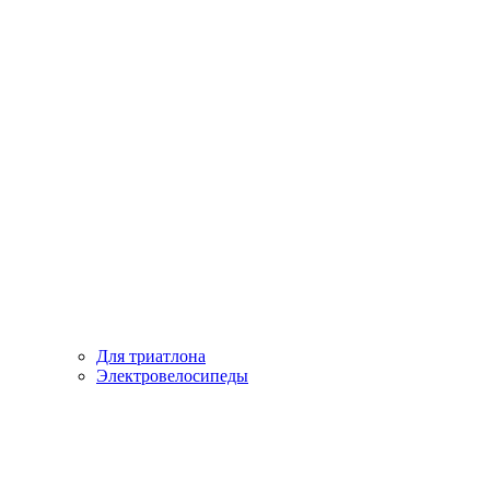
Для триатлона
Электровелосипеды