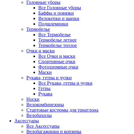
Головные уборы
Все Головные уборы
Баффы и повязки
Велокепки и шапки
Подшлемники
Термобелье
Все Термобелье
Термобелье летнее
Термобелье теплое
Очки и маски
Все Очки и маски
Спортивные очки
Фотохромные очки
Маски
Рукава, гетры и чулки
Все Рукава, гетры и чулки
Гетры
Рукава
Носки
Велокомбинезоны
Стартовые костюмы для триатлона
Велобахилы
Аксессуары
Все Аксессуары
Велобагажники и корзины