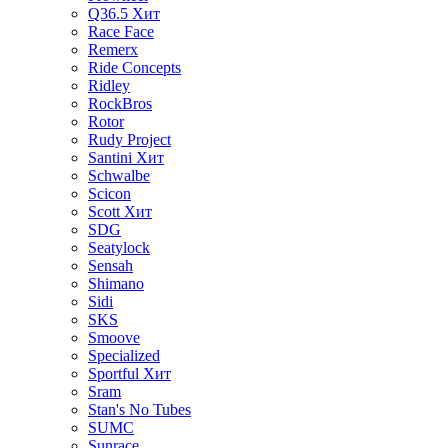
Q36.5
Хит
Race Face
Remerx
Ride Concepts
Ridley
RockBros
Rotor
Rudy Project
Santini
Хит
Schwalbe
Scicon
Scott
Хит
SDG
Seatylock
Sensah
Shimano
Sidi
SKS
Smoove
Specialized
Sportful
Хит
Sram
Stan's No Tubes
SUMC
Sunrace