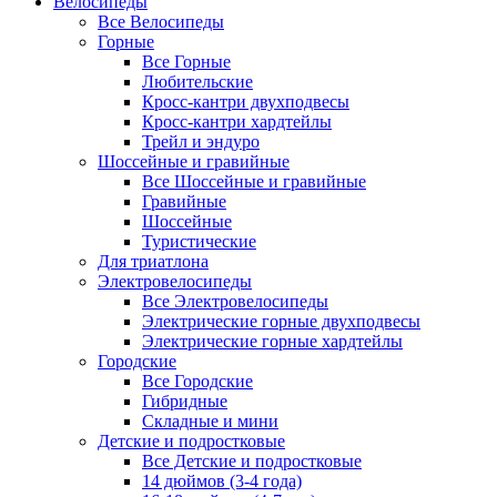
Велосипеды
Все Велосипеды
Горные
Все Горные
Любительские
Кросс-кантри двухподвесы
Кросс-кантри хардтейлы
Трейл и эндуро
Шоссейные и гравийные
Все Шоссейные и гравийные
Гравийные
Шоссейные
Туристические
Для триатлона
Электровелосипеды
Все Электровелосипеды
Электрические горные двухподвесы
Электрические горные хардтейлы
Городские
Все Городские
Гибридные
Складные и мини
Детские и подростковые
Все Детские и подростковые
14 дюймов (3-4 года)