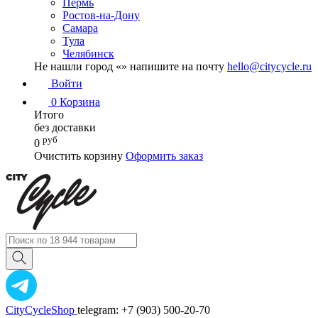
Пермь
Ростов-на-Дону
Самара
Тула
Челябинск
Не нашли город «
» напишите на почту
hello@citycycle.ru
Войти
0
Корзина
Итого
без доставки
руб
0
Очистить корзину
Оформить заказ
CityCycleShop
telegram: +7 (903) 500-20-70