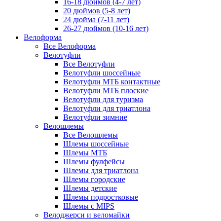
16-18 дюймов (4-7 лет)
20 дюймов (5-8 лет)
24 дюйма (7-11 лет)
26-27 дюймов (10-16 лет)
Велоформа
Все Велоформа
Велотуфли
Все Велотуфли
Велотуфли шоссейные
Велотуфли МТБ контактные
Велотуфли МТБ плоские
Велотуфли для туризма
Велотуфли для триатлона
Велотуфли зимние
Велошлемы
Все Велошлемы
Шлемы шоссейные
Шлемы МТБ
Шлемы фулфейсы
Шлемы для триатлона
Шлемы городские
Шлемы детские
Шлемы подростковые
Шлемы с MIPS
Велоджерси и веломайки