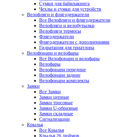
Сумки для байкпакинга
Чехлы и сумки для устройств
Велофляги и флягодержатели
Все Велофляги и флягодержатели
Велофляги и велобутылки
Велофляги термосы
Флягодержатели
Флягодержатели с дополнениями
Гидратация для триатлона
Велофонари и велофары
Все Велофонари и велофары
Велофары
Велофонари передние
Велофонари задние
Велофонари комплекты
Замки
Все Замки
Замки цепные
Замки тросовые
Замки U-образные
Замки складные
Сигнализации
Крылья
Все Крылья
Крылья 26 дюймов