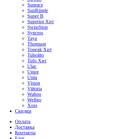
Sunrace
SunRingle
Super B
Superior
Хит
SwissStop
Syncros
Taya
Thomson
Topeak
Хит
Tubolito
Tufo
Хит
Ulac
Unior
Uniq
Vision
Vittoria
Wahoo
Wellgo
Xoss
Скидки
Оплата
Доставка
Контакты
Блог