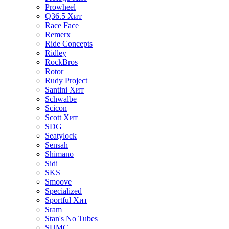
Prowheel
Q36.5
Хит
Race Face
Remerx
Ride Concepts
Ridley
RockBros
Rotor
Rudy Project
Santini
Хит
Schwalbe
Scicon
Scott
Хит
SDG
Seatylock
Sensah
Shimano
Sidi
SKS
Smoove
Specialized
Sportful
Хит
Sram
Stan's No Tubes
SUMC