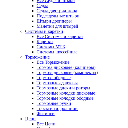
Все Седла и штыри
Седла
Седла для триатлона
Подседельные штыри
Штыри дропперы
Манетки для штырей
Системы и каретки
Все Системы и каретки
Каретки
Системы МТБ
Системы шоссейные
Торможение
Все Торможение
Тормоза дисковые (калиперы)
Тормоза дисковые (комплекты)
Тормоза ободные
Тормозные адаптеры
Тормозные диски и роторы
Тормозные колодки дисковые
Тормозные колодки ободные
Тормозные ручки
Тросы и гидролинии
Фитинги
Цепи
Все Цепи