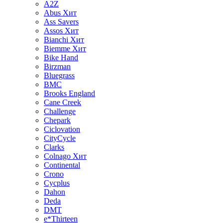
A2Z
Abus
Хит
Ass Savers
Assos
Хит
Bianchi
Хит
Biemme
Хит
Bike Hand
Birzman
Bluegrass
BMC
Brooks England
Cane Creek
Challenge
Chepark
Ciclovation
CityCycle
Clarks
Colnago
Хит
Continental
Crono
Cycplus
Dahon
Deda
DMT
e*Thirteen