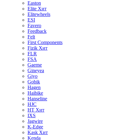
Easton
Elite
Хит
Elitewheels
ESI
Favero
Feedback
Felt
First Components
Fizik
Хит
FLR
FSA
Gaerne
Gineyea
Giyo
Gobik
Hagen
Haibike
Hanseline
HJC
HT
Хит
IXS
Jagwire
K-Edge
Kask
Хит
Kenda