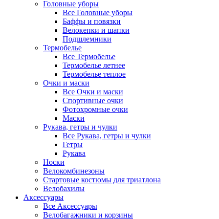
Головные уборы
Все Головные уборы
Баффы и повязки
Велокепки и шапки
Подшлемники
Термобелье
Все Термобелье
Термобелье летнее
Термобелье теплое
Очки и маски
Все Очки и маски
Спортивные очки
Фотохромные очки
Маски
Рукава, гетры и чулки
Все Рукава, гетры и чулки
Гетры
Рукава
Носки
Велокомбинезоны
Стартовые костюмы для триатлона
Велобахилы
Аксессуары
Все Аксессуары
Велобагажники и корзины