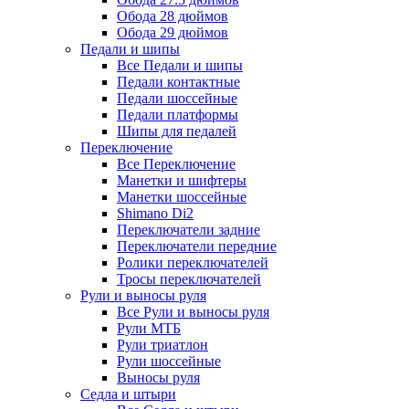
Обода 28 дюймов
Обода 29 дюймов
Педали и шипы
Все Педали и шипы
Педали контактные
Педали шоссейные
Педали платформы
Шипы для педалей
Переключение
Все Переключение
Манетки и шифтеры
Манетки шоссейные
Shimano Di2
Переключатели задние
Переключатели передние
Ролики переключателей
Тросы переключателей
Рули и выносы руля
Все Рули и выносы руля
Рули МТБ
Рули триатлон
Рули шоссейные
Выносы руля
Седла и штыри