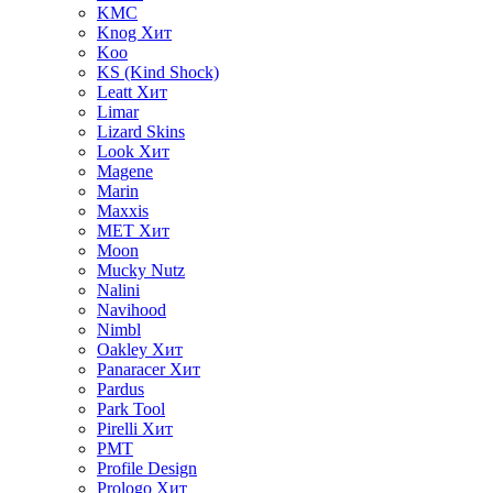
KMC
Knog
Хит
Koo
KS (Kind Shock)
Leatt
Хит
Limar
Lizard Skins
Look
Хит
Magene
Marin
Maxxis
MET
Хит
Moon
Mucky Nutz
Nalini
Navihood
Nimbl
Oakley
Хит
Panaracer
Хит
Pardus
Park Tool
Pirelli
Хит
PMT
Profile Design
Prologo
Хит