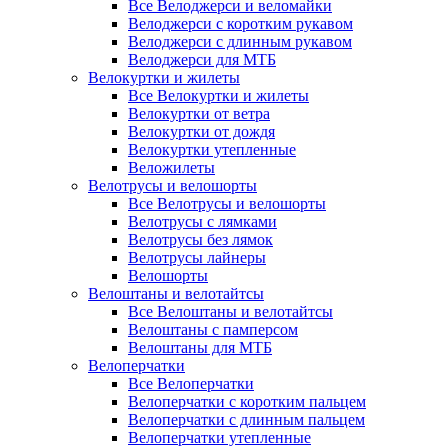
Все Велоджерси и веломайки
Велоджерси с коротким рукавом
Велоджерси с длинным рукавом
Велоджерси для МТБ
Велокуртки и жилеты
Все Велокуртки и жилеты
Велокуртки от ветра
Велокуртки от дождя
Велокуртки утепленные
Веложилеты
Велотрусы и велошорты
Все Велотрусы и велошорты
Велотрусы с лямками
Велотрусы без лямок
Велотрусы лайнеры
Велошорты
Велоштаны и велотайтсы
Все Велоштаны и велотайтсы
Велоштаны с памперсом
Велоштаны для МТБ
Велоперчатки
Все Велоперчатки
Велоперчатки с коротким пальцем
Велоперчатки с длинным пальцем
Велоперчатки утепленные