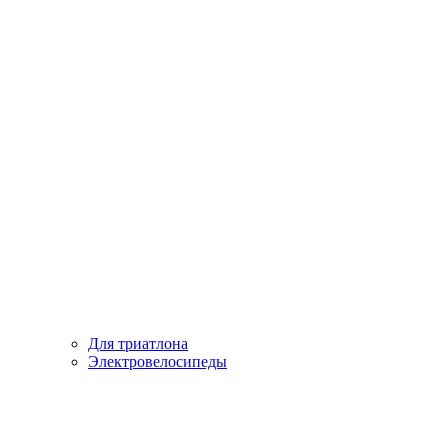
Для триатлона
Электровелосипеды