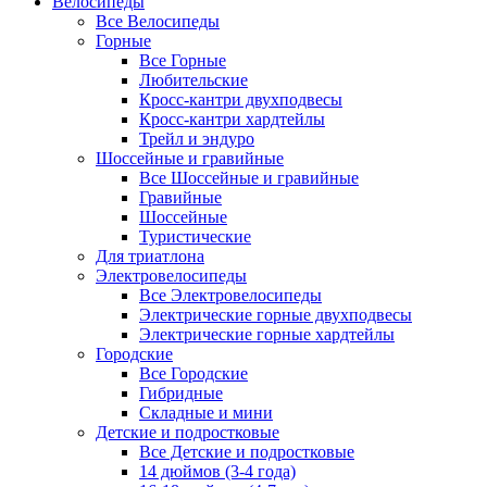
Велосипеды
Все Велосипеды
Горные
Все Горные
Любительские
Кросс-кантри двухподвесы
Кросс-кантри хардтейлы
Трейл и эндуро
Шоссейные и гравийные
Все Шоссейные и гравийные
Гравийные
Шоссейные
Туристические
Для триатлона
Электровелосипеды
Все Электровелосипеды
Электрические горные двухподвесы
Электрические горные хардтейлы
Городские
Все Городские
Гибридные
Складные и мини
Детские и подростковые
Все Детские и подростковые
14 дюймов (3-4 года)