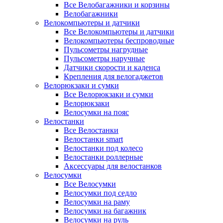
Все Велобагажники и корзины
Велобагажники
Велокомпьютеры и датчики
Все Велокомпьютеры и датчики
Велокомпьютеры беспроводные
Пульсометры нагрудные
Пульсометры наручные
Датчики скорости и каденса
Крепления для велогаджетов
Велорюкзаки и сумки
Все Велорюкзаки и сумки
Велорюкзаки
Велосумки на пояс
Велостанки
Все Велостанки
Велостанки smart
Велостанки под колесо
Велостанки роллерные
Аксессуары для велостанков
Велосумки
Все Велосумки
Велосумки под седло
Велосумки на раму
Велосумки на багажник
Велосумки на руль