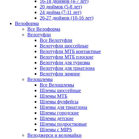
16-18 дюймов (4-7 лет)
20 дюймов (5-8 лет)
24 дюйма (7-11 лет)
26-27 дюймов (10-16 лет)
Велоформа
Все Велоформа
Велотуфли
Все Велотуфли
Велотуфли шоссейные
Велотуфли МТБ контактные
Велотуфли МТБ плоские
Велотуфли для туризма
Велотуфли для триатлона
Велотуфли зимние
Велошлемы
Все Велошлемы
Шлемы шоссейные
Шлемы МТБ
Шлемы фулфейсы
Шлемы для триатлона
Шлемы городские
Шлемы детские
Шлемы подростковые
Шлемы с MIPS
Велоджерси и веломайки