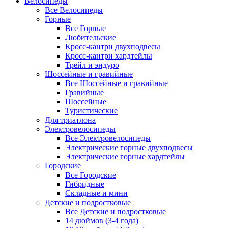
Велосипеды
Все Велосипеды
Горные
Все Горные
Любительские
Кросс-кантри двухподвесы
Кросс-кантри хардтейлы
Трейл и эндуро
Шоссейные и гравийные
Все Шоссейные и гравийные
Гравийные
Шоссейные
Туристические
Для триатлона
Электровелосипеды
Все Электровелосипеды
Электрические горные двухподвесы
Электрические горные хардтейлы
Городские
Все Городские
Гибридные
Складные и мини
Детские и подростковые
Все Детские и подростковые
14 дюймов (3-4 года)