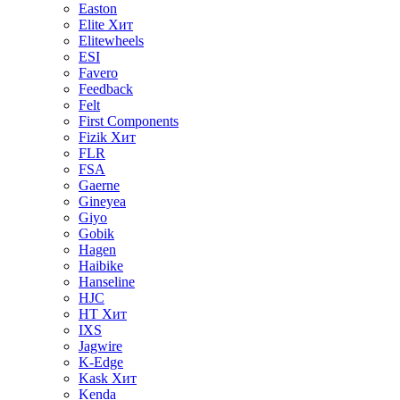
Easton
Elite
Хит
Elitewheels
ESI
Favero
Feedback
Felt
First Components
Fizik
Хит
FLR
FSA
Gaerne
Gineyea
Giyo
Gobik
Hagen
Haibike
Hanseline
HJC
HT
Хит
IXS
Jagwire
K-Edge
Kask
Хит
Kenda