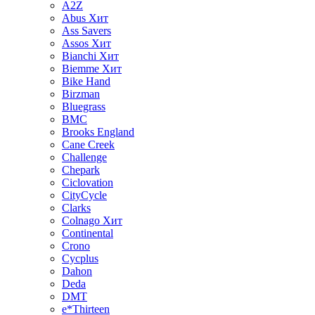
A2Z
Abus
Хит
Ass Savers
Assos
Хит
Bianchi
Хит
Biemme
Хит
Bike Hand
Birzman
Bluegrass
BMC
Brooks England
Cane Creek
Challenge
Chepark
Ciclovation
CityCycle
Clarks
Colnago
Хит
Continental
Crono
Cycplus
Dahon
Deda
DMT
e*Thirteen