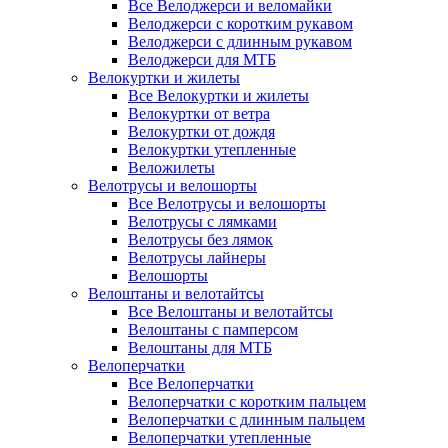
Все Велоджерси и веломайки
Велоджерси с коротким рукавом
Велоджерси с длинным рукавом
Велоджерси для МТБ
Велокуртки и жилеты
Все Велокуртки и жилеты
Велокуртки от ветра
Велокуртки от дождя
Велокуртки утепленные
Веложилеты
Велотрусы и велошорты
Все Велотрусы и велошорты
Велотрусы с лямками
Велотрусы без лямок
Велотрусы лайнеры
Велошорты
Велоштаны и велотайтсы
Все Велоштаны и велотайтсы
Велоштаны с памперсом
Велоштаны для МТБ
Велоперчатки
Все Велоперчатки
Велоперчатки с коротким пальцем
Велоперчатки с длинным пальцем
Велоперчатки утепленные