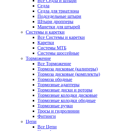
Все Седла и штыри
Седла
Седла для триатлона
Подседельные штыри
Штыри дропперы
Манетки для штырей
Системы и каретки
Все Системы и каретки
Каретки
Системы МТБ
Системы шоссейные
Торможение
Все Торможение
Тормоза дисковые (калиперы)
Тормоза дисковые (комплекты)
Тормоза ободные
Тормозные адаптеры
Тормозные диски и роторы
Тормозные колодки дисковые
Тормозные колодки ободные
Тормозные ручки
Тросы и гидролинии
Фитинги
Цепи
Все Цепи