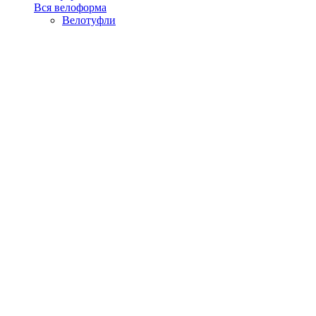
Вся велоформа
Велотуфли