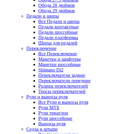
Обода 28 дюймов
Обода 29 дюймов
Педали и шипы
Все Педали и шипы
Педали контактные
Педали шоссейные
Педали платформы
Шипы для педалей
Переключение
Все Переключение
Манетки и шифтеры
Манетки шоссейные
Shimano Di2
Переключатели задние
Переключатели передние
Ролики переключателей
Тросы переключателей
Рули и выносы руля
Все Рули и выносы руля
Рули МТБ
Рули триатлон
Рули шоссейные
Выносы руля
Седла и штыри