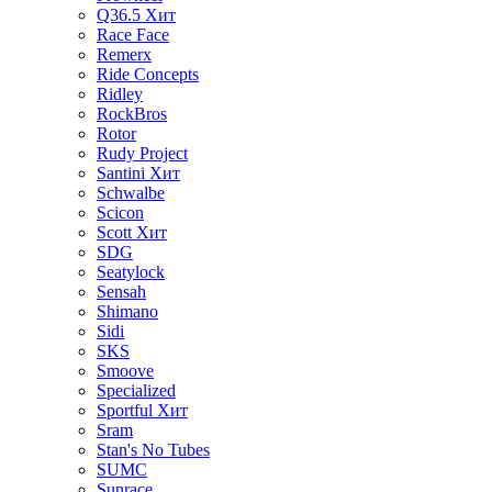
Q36.5
Хит
Race Face
Remerx
Ride Concepts
Ridley
RockBros
Rotor
Rudy Project
Santini
Хит
Schwalbe
Scicon
Scott
Хит
SDG
Seatylock
Sensah
Shimano
Sidi
SKS
Smoove
Specialized
Sportful
Хит
Sram
Stan's No Tubes
SUMC
Sunrace