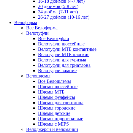
16-18 дюймов (4-7 лет)
20 дюймов (5-8 лет)
24 дюйма (7-11 лет)
26-27 дюймов (10-16 лет)
Велоформа
Все Велоформа
Велотуфли
Все Велотуфли
Велотуфли шоссейные
Велотуфли МТБ контактные
Велотуфли МТБ плоские
Велотуфли для туризма
Велотуфли для триатлона
Велотуфли зимние
Велошлемы
Все Велошлемы
Шлемы шоссейные
Шлемы МТБ
Шлемы фулфейсы
Шлемы для триатлона
Шлемы городские
Шлемы детские
Шлемы подростковые
Шлемы с MIPS
Велоджерси и веломайки