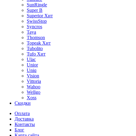
SunRingle
Super B
Superior
Хит
SwissStop
Syncros
Taya
Thomson
Topeak
Хит
Tubolito
Tufo
Хит
Ulac
Unior
Uniq
Vision
Vittoria
Wahoo
Wellgo
Xoss
Скидки
Оплата
Доставка
Контакты
Блог
Карта сайта