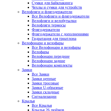
Сумки для байкпакинга
Чехлы и сумки для устройств
Велофляги и флягодержатели
Все Велофляги и флягодержатели
Велофляги и велобутылки
Велофляги термосы
Флягодержатели
Флягодержатели с дополнениями
Гидратация для триатлона
Велофонари и велофары
Все Велофонари и велофары
Велофары
Велофонари передние
Велофонари задние
Велофонари комплекты
Замки
Все Замки
Замки цепные
Замки тросовые
Замки U-образные
Замки складные
Сигнализации
Крылья
Все Крылья
Крылья 26 дюймов