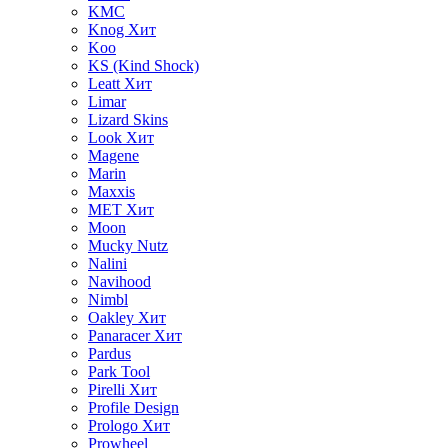
KMC
Knog
Хит
Koo
KS (Kind Shock)
Leatt
Хит
Limar
Lizard Skins
Look
Хит
Magene
Marin
Maxxis
MET
Хит
Moon
Mucky Nutz
Nalini
Navihood
Nimbl
Oakley
Хит
Panaracer
Хит
Pardus
Park Tool
Pirelli
Хит
Profile Design
Prologo
Хит
Prowheel