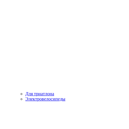
Для триатлона
Электровелосипеды