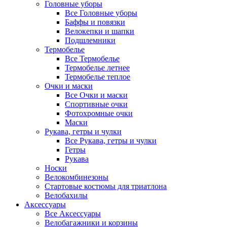
Головные уборы
Все Головные уборы
Баффы и повязки
Велокепки и шапки
Подшлемники
Термобелье
Все Термобелье
Термобелье летнее
Термобелье теплое
Очки и маски
Все Очки и маски
Спортивные очки
Фотохромные очки
Маски
Рукава, гетры и чулки
Все Рукава, гетры и чулки
Гетры
Рукава
Носки
Велокомбинезоны
Стартовые костюмы для триатлона
Велобахилы
Аксессуары
Все Аксессуары
Велобагажники и корзины