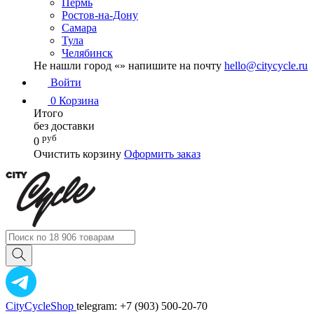
Пермь
Ростов-на-Дону
Самара
Тула
Челябинск
Не нашли город «
» напишите на почту
hello@citycycle.ru
Войти
0
Корзина
Итого
без доставки
руб
0
Очистить корзину
Оформить заказ
CityCycleShop
telegram: +7 (903) 500-20-70