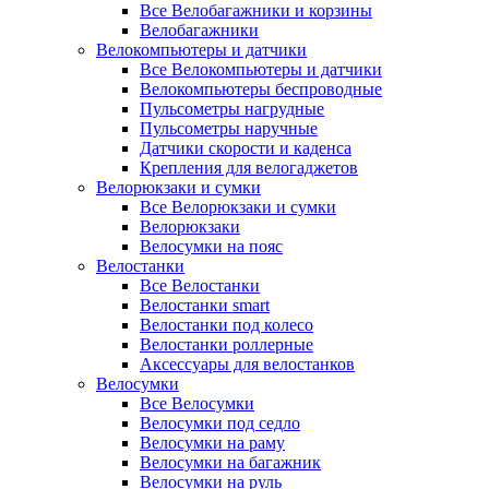
Все Велобагажники и корзины
Велобагажники
Велокомпьютеры и датчики
Все Велокомпьютеры и датчики
Велокомпьютеры беспроводные
Пульсометры нагрудные
Пульсометры наручные
Датчики скорости и каденса
Крепления для велогаджетов
Велорюкзаки и сумки
Все Велорюкзаки и сумки
Велорюкзаки
Велосумки на пояс
Велостанки
Все Велостанки
Велостанки smart
Велостанки под колесо
Велостанки роллерные
Аксессуары для велостанков
Велосумки
Все Велосумки
Велосумки под седло
Велосумки на раму
Велосумки на багажник
Велосумки на руль