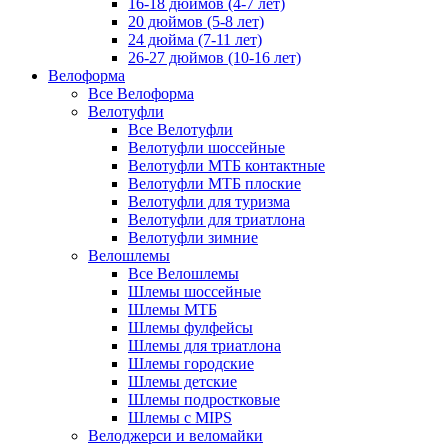
16-18 дюймов (4-7 лет)
20 дюймов (5-8 лет)
24 дюйма (7-11 лет)
26-27 дюймов (10-16 лет)
Велоформа
Все Велоформа
Велотуфли
Все Велотуфли
Велотуфли шоссейные
Велотуфли МТБ контактные
Велотуфли МТБ плоские
Велотуфли для туризма
Велотуфли для триатлона
Велотуфли зимние
Велошлемы
Все Велошлемы
Шлемы шоссейные
Шлемы МТБ
Шлемы фулфейсы
Шлемы для триатлона
Шлемы городские
Шлемы детские
Шлемы подростковые
Шлемы с MIPS
Велоджерси и веломайки