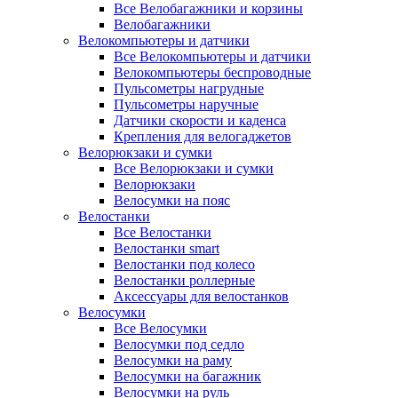
Все Велобагажники и корзины
Велобагажники
Велокомпьютеры и датчики
Все Велокомпьютеры и датчики
Велокомпьютеры беспроводные
Пульсометры нагрудные
Пульсометры наручные
Датчики скорости и каденса
Крепления для велогаджетов
Велорюкзаки и сумки
Все Велорюкзаки и сумки
Велорюкзаки
Велосумки на пояс
Велостанки
Все Велостанки
Велостанки smart
Велостанки под колесо
Велостанки роллерные
Аксессуары для велостанков
Велосумки
Все Велосумки
Велосумки под седло
Велосумки на раму
Велосумки на багажник
Велосумки на руль