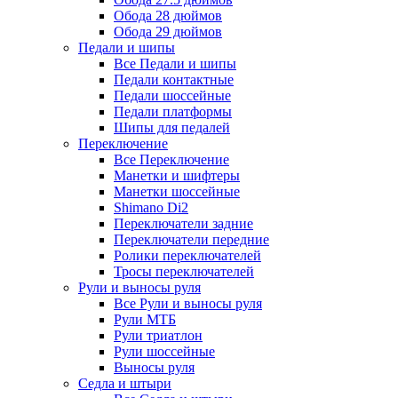
Обода 28 дюймов
Обода 29 дюймов
Педали и шипы
Все Педали и шипы
Педали контактные
Педали шоссейные
Педали платформы
Шипы для педалей
Переключение
Все Переключение
Манетки и шифтеры
Манетки шоссейные
Shimano Di2
Переключатели задние
Переключатели передние
Ролики переключателей
Тросы переключателей
Рули и выносы руля
Все Рули и выносы руля
Рули МТБ
Рули триатлон
Рули шоссейные
Выносы руля
Седла и штыри