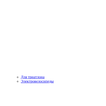
Для триатлона
Электровелосипеды