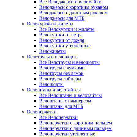
Все Велоджерси и веломайки
Велоджерси с коротким рукавом
Велоджерси с длинным рукавом
Велоджерси для МТБ
Велокуртки и жилеты
Все Велокуртки и жилеты
Велокуртки от ветра
Велокуртки от дождя
Велокуртки утепленные
Веложилеты
Велотрусы и велошорты
Все Велотрусы и велошорты
Велотрусы с лямками
Велотрусы без лямок
Велотрусы лайнеры
Велошорты
Велоштаны и велотайтсы
Все Велоштаны и велотайтсы
Велоштаны с памперсом
Велоштаны для МТБ
Велоперчатки
Все Велоперчатки
Велоперчатки с коротким пальцем
Велоперчатки с длинным пальцем
Велоперчатки утепленные