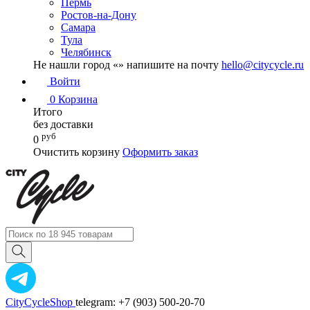
Пермь
Ростов-на-Дону
Самара
Тула
Челябинск
Не нашли город «
» напишите на почту
hello@citycycle.ru
Войти
0
Корзина
Итого
без доставки
руб
0
Очистить корзину
Оформить заказ
CityCycleShop
telegram: +7 (903) 500-20-70