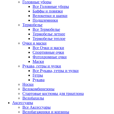
Головные уборы
Все Головные уборы
Баффы и повязки
Велокепки и шапки
Подшлемники
Термобелье
Все Термобелье
Термобелье летнее
Термобелье теплое
Очки и маски
Все Очки и маски
Спортивные очки
Фотохромные очки
Маски
Рукава, гетры и чулки
Все Рукава, гетры и чулки
Гетры
Рукава
Носки
Велокомбинезоны
Стартовые костюмы для триатлона
Велобахилы
Аксессуары
Все Аксессуары
Велобагажники и корзины