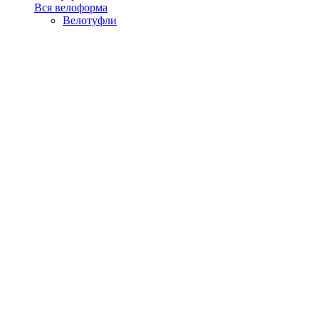
Вся велоформа
Велотуфли