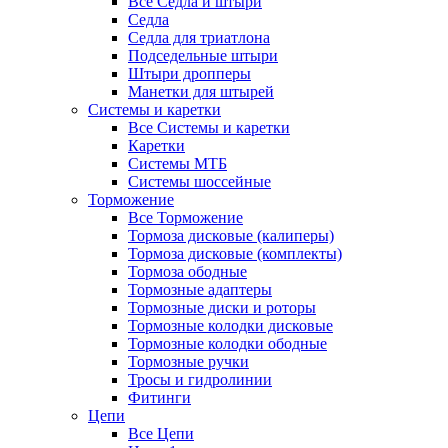
Все Седла и штыри
Седла
Седла для триатлона
Подседельные штыри
Штыри дропперы
Манетки для штырей
Системы и каретки
Все Системы и каретки
Каретки
Системы МТБ
Системы шоссейные
Торможение
Все Торможение
Тормоза дисковые (калиперы)
Тормоза дисковые (комплекты)
Тормоза ободные
Тормозные адаптеры
Тормозные диски и роторы
Тормозные колодки дисковые
Тормозные колодки ободные
Тормозные ручки
Тросы и гидролинии
Фитинги
Цепи
Все Цепи