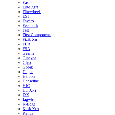
Easton
Elite
Хит
Elitewheels
ESI
Favero
Feedback
Felt
First Components
Fizik
Хит
FLR
FSA
Gaerne
Gineyea
Giyo
Gobik
Hagen
Haibike
Hanseline
HJC
HT
Хит
IXS
Jagwire
K-Edge
Kask
Хит
Kenda