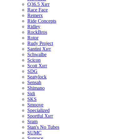
Q36.5
Хит
Race Face
Remerx
Ride Concepts
Ridley
RockBros
Rotor
Rudy Project
Santini
Хит
Schwalbe
Scicon
Scott
Хит
SDG
Seatylock
Sensah
Shimano
Sidi
SKS
Smoove
Specialized
Sportful
Хит
Sram
Stan's No Tubes
SUMC
Sunrace