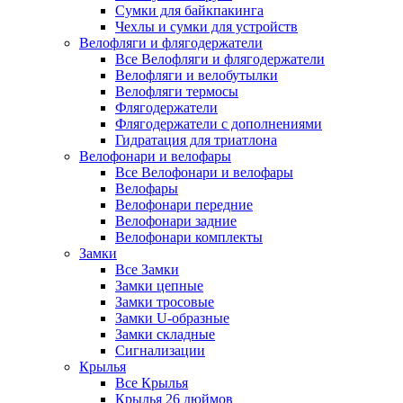
Сумки для байкпакинга
Чехлы и сумки для устройств
Велофляги и флягодержатели
Все Велофляги и флягодержатели
Велофляги и велобутылки
Велофляги термосы
Флягодержатели
Флягодержатели с дополнениями
Гидратация для триатлона
Велофонари и велофары
Все Велофонари и велофары
Велофары
Велофонари передние
Велофонари задние
Велофонари комплекты
Замки
Все Замки
Замки цепные
Замки тросовые
Замки U-образные
Замки складные
Сигнализации
Крылья
Все Крылья
Крылья 26 дюймов