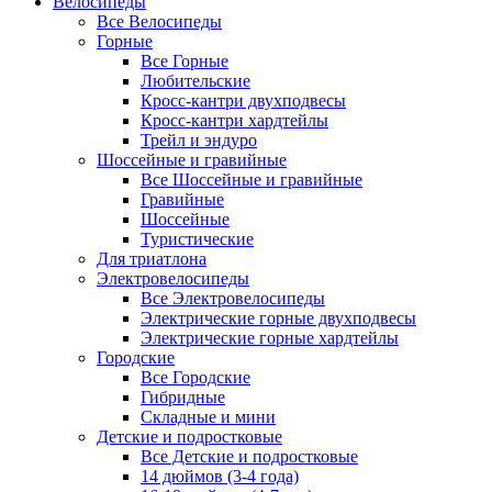
Велосипеды
Все Велосипеды
Горные
Все Горные
Любительские
Кросс-кантри двухподвесы
Кросс-кантри хардтейлы
Трейл и эндуро
Шоссейные и гравийные
Все Шоссейные и гравийные
Гравийные
Шоссейные
Туристические
Для триатлона
Электровелосипеды
Все Электровелосипеды
Электрические горные двухподвесы
Электрические горные хардтейлы
Городские
Все Городские
Гибридные
Складные и мини
Детские и подростковые
Все Детские и подростковые
14 дюймов (3-4 года)