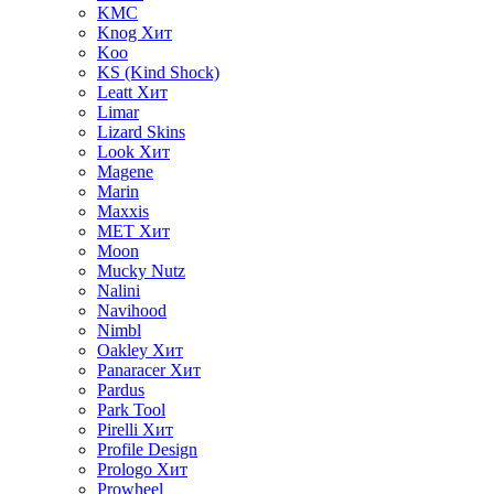
KMC
Knog
Хит
Koo
KS (Kind Shock)
Leatt
Хит
Limar
Lizard Skins
Look
Хит
Magene
Marin
Maxxis
MET
Хит
Moon
Mucky Nutz
Nalini
Navihood
Nimbl
Oakley
Хит
Panaracer
Хит
Pardus
Park Tool
Pirelli
Хит
Profile Design
Prologo
Хит
Prowheel