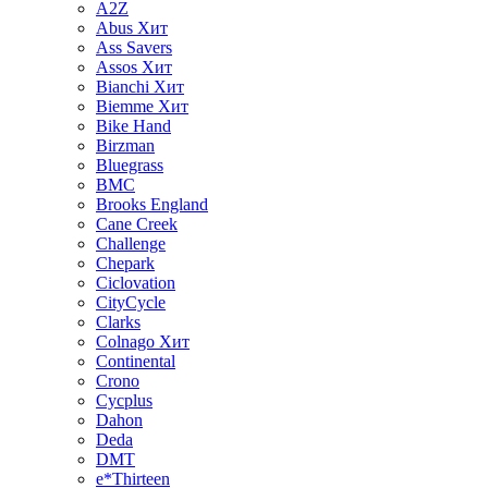
A2Z
Abus
Хит
Ass Savers
Assos
Хит
Bianchi
Хит
Biemme
Хит
Bike Hand
Birzman
Bluegrass
BMC
Brooks England
Cane Creek
Challenge
Chepark
Ciclovation
CityCycle
Clarks
Colnago
Хит
Continental
Crono
Cycplus
Dahon
Deda
DMT
e*Thirteen