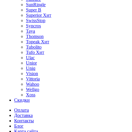
SunRingle
Super B
Superior
Хит
SwissStop
Syncros
Taya
Thomson
Topeak
Хит
Tubolito
Tufo
Хит
Ulac
Unior
Uniq
Vision
Vittoria
Wahoo
Wellgo
Xoss
Скидки
Оплата
Доставка
Контакты
Блог
Карта сайта