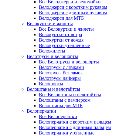
Все Велоджерси и веломайки
Велоджерси с коротким рукавом
Велоджерси с длинным рукавом
Велоджерси для МТБ
Велокуртки и жилеты
Все Велокуртки и жилеты
Велокуртки от ветра
Велокуртки от дождя
Велокуртки утепленные
Веложилеты
Велотрусы и велошорты
Все Велотрусы и велошорты
Велотрусы с лямками
Велотрусы без лямок
Велотрусы лайнеры
Велошорты
Велоштаны и велотайтсы
Все Велоштаны и велотайтсы
Велоштаны с памперсом
Велоштаны для МТБ
Велоперчатки
Все Велоперчатки
Велоперчатки с коротким пальцем
Велоперчатки с длинным пальцем
Велоперчатки утепленные