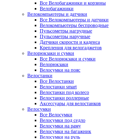
Все Велобагажники и корзины
Велобагажники
Велокомпьютеры и датчики
Все Велокомпьютеры и датчики
Велокомпьютеры беспроводные
Пульсометры нагрудные
Пульсометры наручные
Датчики скорости и каденса
Крепления для велогаджетов
Велорюкзаки и сумки
Все Велорюкзаки и сумки
Велорюкзаки
Велосумки на пояс
Велостанки
Все Велостанки
Велостанки smart
Велостанки под колесо
Велостанки роллерные
Аксессуары для велостанков
Велосумки
Все Велосумки
Велосумки под седло
Велосумки на раму
Велосумки на багажник
Велосумки на руль