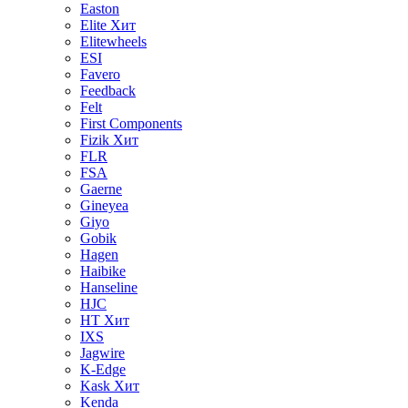
Easton
Elite
Хит
Elitewheels
ESI
Favero
Feedback
Felt
First Components
Fizik
Хит
FLR
FSA
Gaerne
Gineyea
Giyo
Gobik
Hagen
Haibike
Hanseline
HJC
HT
Хит
IXS
Jagwire
K-Edge
Kask
Хит
Kenda