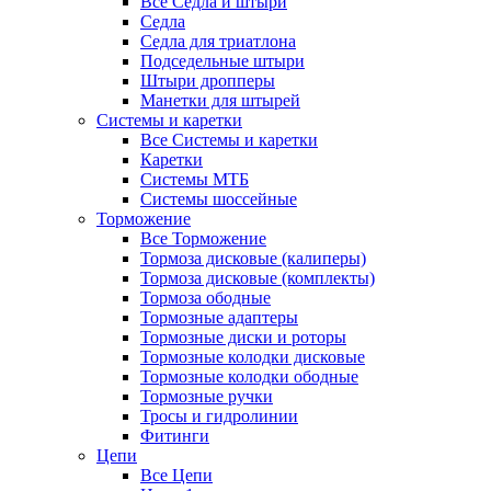
Все Седла и штыри
Седла
Седла для триатлона
Подседельные штыри
Штыри дропперы
Манетки для штырей
Системы и каретки
Все Системы и каретки
Каретки
Системы МТБ
Системы шоссейные
Торможение
Все Торможение
Тормоза дисковые (калиперы)
Тормоза дисковые (комплекты)
Тормоза ободные
Тормозные адаптеры
Тормозные диски и роторы
Тормозные колодки дисковые
Тормозные колодки ободные
Тормозные ручки
Тросы и гидролинии
Фитинги
Цепи
Все Цепи