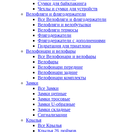
Сумки для байкпакинга
Чехлы и сумки для устройств
Велофляги и флягодержатели
Все Велофляги и флягодержатели
Велофляги и велобутылки
Велофляги термосы
Флягодержатели
Флягодержатели с дополнениями
Гидратация для триатлона
Велофонари и велофары
Все Велофонари и велофары
Велофары
Велофонари передние
Велофонари задние
Велофонари комплекты
Замки
Все Замки
Замки цепные
Замки тросовые
Замки U-образные
Замки складные
Сигнализации
Крылья
Все Крылья
Крылья 26 дюймов