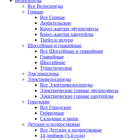
Велосипеды
Все Велосипеды
Горные
Все Горные
Любительские
Кросс-кантри двухподвесы
Кросс-кантри хардтейлы
Трейл и эндуро
Шоссейные и гравийные
Все Шоссейные и гравийные
Гравийные
Шоссейные
Туристические
Для триатлона
Электровелосипеды
Все Электровелосипеды
Электрические горные двухподвесы
Электрические горные хардтейлы
Городские
Все Городские
Гибридные
Складные и мини
Детские и подростковые
Все Детские и подростковые
14 дюймов (3-4 года)