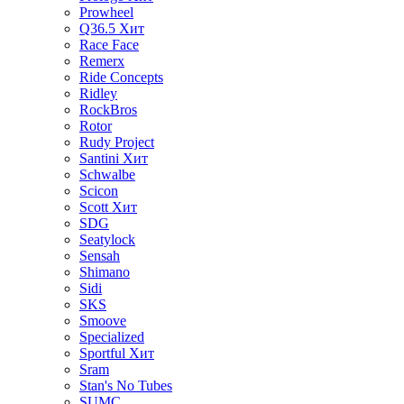
Prowheel
Q36.5
Хит
Race Face
Remerx
Ride Concepts
Ridley
RockBros
Rotor
Rudy Project
Santini
Хит
Schwalbe
Scicon
Scott
Хит
SDG
Seatylock
Sensah
Shimano
Sidi
SKS
Smoove
Specialized
Sportful
Хит
Sram
Stan's No Tubes
SUMC