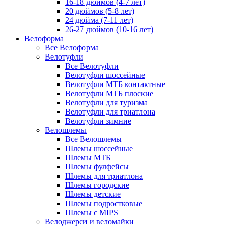
16-18 дюймов (4-7 лет)
20 дюймов (5-8 лет)
24 дюйма (7-11 лет)
26-27 дюймов (10-16 лет)
Велоформа
Все Велоформа
Велотуфли
Все Велотуфли
Велотуфли шоссейные
Велотуфли МТБ контактные
Велотуфли МТБ плоские
Велотуфли для туризма
Велотуфли для триатлона
Велотуфли зимние
Велошлемы
Все Велошлемы
Шлемы шоссейные
Шлемы МТБ
Шлемы фулфейсы
Шлемы для триатлона
Шлемы городские
Шлемы детские
Шлемы подростковые
Шлемы с MIPS
Велоджерси и веломайки