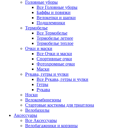
Головные уборы
Все Головные уборы
Баффы и повязки
Велокепки и шапки
Подшлемники
Термобелье
Все Термобелье
Термобелье летнее
Термобелье теплое
Очки и маски
Все Очки и маски
Спортивные очки
Фотохромные очки
Маски
Рукава, гетры и чулки
Все Рукава, гетры и чулки
Гетры
Рукава
Носки
Велокомбинезоны
Стартовые костюмы для триатлона
Велобахилы
Аксессуары
Все Аксессуары
Велобагажники и корзины