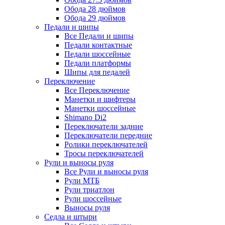
Обода 28 дюймов
Обода 29 дюймов
Педали и шипы
Все Педали и шипы
Педали контактные
Педали шоссейные
Педали платформы
Шипы для педалей
Переключение
Все Переключение
Манетки и шифтеры
Манетки шоссейные
Shimano Di2
Переключатели задние
Переключатели передние
Ролики переключателей
Тросы переключателей
Рули и выносы руля
Все Рули и выносы руля
Рули МТБ
Рули триатлон
Рули шоссейные
Выносы руля
Седла и штыри