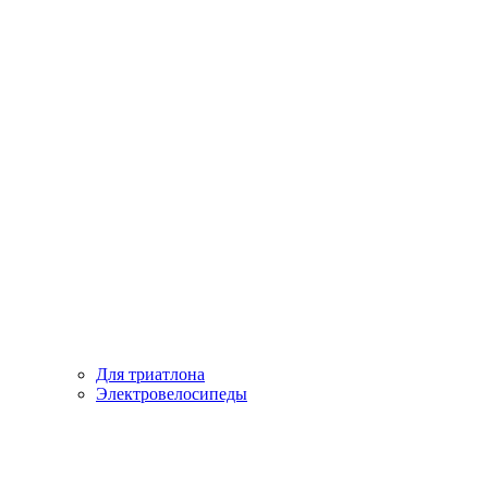
Для триатлона
Электровелосипеды