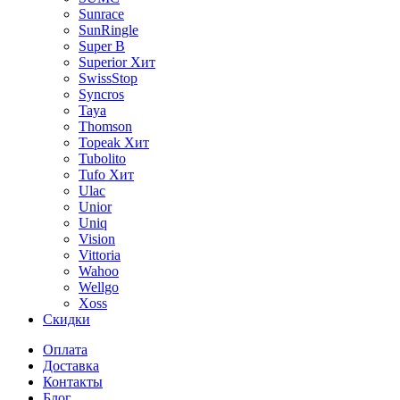
Sunrace
SunRingle
Super B
Superior
Хит
SwissStop
Syncros
Taya
Thomson
Topeak
Хит
Tubolito
Tufo
Хит
Ulac
Unior
Uniq
Vision
Vittoria
Wahoo
Wellgo
Xoss
Скидки
Оплата
Доставка
Контакты
Блог