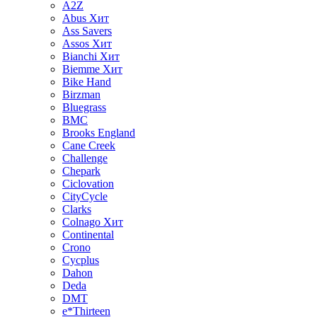
A2Z
Abus
Хит
Ass Savers
Assos
Хит
Bianchi
Хит
Biemme
Хит
Bike Hand
Birzman
Bluegrass
BMC
Brooks England
Cane Creek
Challenge
Chepark
Ciclovation
CityCycle
Clarks
Colnago
Хит
Continental
Crono
Cycplus
Dahon
Deda
DMT
e*Thirteen