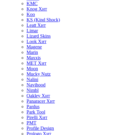
KMC
Knog
Хит
Koo
KS (Kind Shock)
Leatt
Хит
Limar
Lizard Skins
Look
Хит
Magene
Marin
Maxxis
MET
Хит
Moon
Mucky Nutz
Nalini
Navihood
Nimbl
Oakley
Хит
Panaracer
Хит
Pardus
Park Tool
Pirelli
Хит
PMT
Profile Design
Prologo
Хит