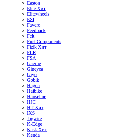
Easton
Elite
Хит
Elitewheels
ESI
Favero
Feedback
Felt
First Components
Fizik
Хит
FLR
FSA
Gaerne
Gineyea
Giyo
Gobik
Hagen
Haibike
Hanseline
HJC
HT
Хит
IXS
Jagwire
K-Edge
Kask
Хит
Kenda