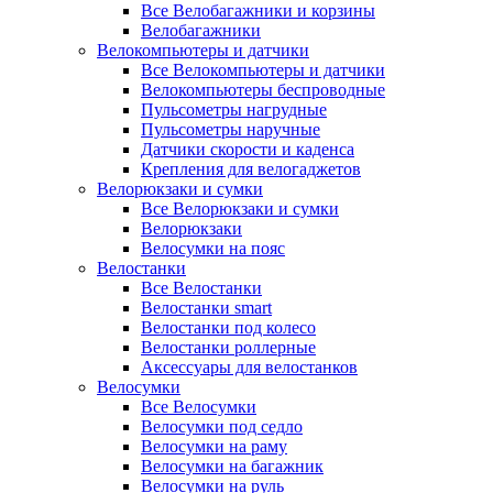
Все Велобагажники и корзины
Велобагажники
Велокомпьютеры и датчики
Все Велокомпьютеры и датчики
Велокомпьютеры беспроводные
Пульсометры нагрудные
Пульсометры наручные
Датчики скорости и каденса
Крепления для велогаджетов
Велорюкзаки и сумки
Все Велорюкзаки и сумки
Велорюкзаки
Велосумки на пояс
Велостанки
Все Велостанки
Велостанки smart
Велостанки под колесо
Велостанки роллерные
Аксессуары для велостанков
Велосумки
Все Велосумки
Велосумки под седло
Велосумки на раму
Велосумки на багажник
Велосумки на руль