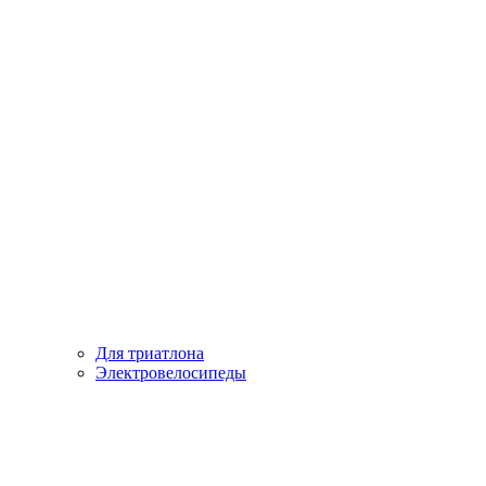
Для триатлона
Электровелосипеды