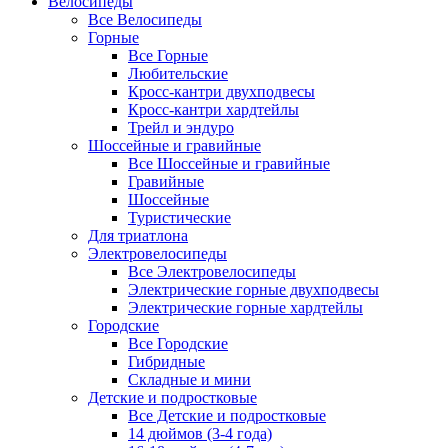
Велосипеды
Все Велосипеды
Горные
Все Горные
Любительские
Кросс-кантри двухподвесы
Кросс-кантри хардтейлы
Трейл и эндуро
Шоссейные и гравийные
Все Шоссейные и гравийные
Гравийные
Шоссейные
Туристические
Для триатлона
Электровелосипеды
Все Электровелосипеды
Электрические горные двухподвесы
Электрические горные хардтейлы
Городские
Все Городские
Гибридные
Складные и мини
Детские и подростковые
Все Детские и подростковые
14 дюймов (3-4 года)