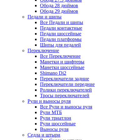
Обода 28 дюймов
Обода 29 дюймов
Педали и шипы
Все Педали и шипы
Педали контактные
Педали шоссейные
Педали платформы
Шипы для педалей
Переключение
Все Переключение
Манетки и шифтеры
Манетки шоссейные
Shimano Di2
Переключатели задние
Переключатели передние
Ролики переключателей
Тросы переключателей
Рули и выносы руля
Все Рули и выносы руля
Рули МТБ
Рули триатлон
Рули шоссейные
Выносы руля
Седла и штыри