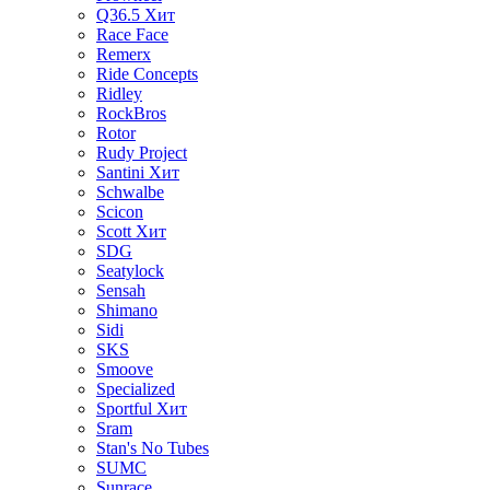
Q36.5
Хит
Race Face
Remerx
Ride Concepts
Ridley
RockBros
Rotor
Rudy Project
Santini
Хит
Schwalbe
Scicon
Scott
Хит
SDG
Seatylock
Sensah
Shimano
Sidi
SKS
Smoove
Specialized
Sportful
Хит
Sram
Stan's No Tubes
SUMC
Sunrace