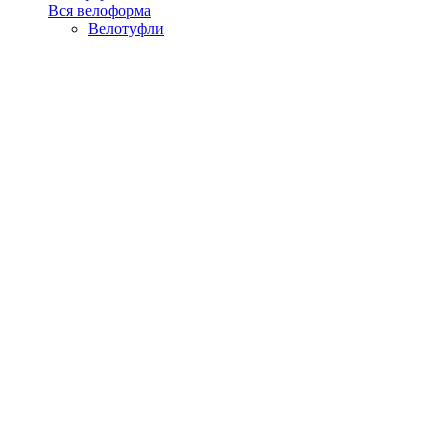
Вся велоформа
Велотуфли