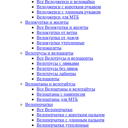
Все Велоджерси и веломайки
Велоджерси с коротким рукавом
Велоджерси с длинным рукавом
Велоджерси для МТБ
Велокуртки и жилеты
Все Велокуртки и жилеты
Велокуртки от ветра
Велокуртки от дождя
Велокуртки утепленные
Веложилеты
Велотрусы и велошорты
Все Велотрусы и велошорты
Велотрусы с лямками
Велотрусы без лямок
Велотрусы лайнеры
Велошорты
Велоштаны и велотайтсы
Все Велоштаны и велотайтсы
Велоштаны с памперсом
Велоштаны для МТБ
Велоперчатки
Все Велоперчатки
Велоперчатки с коротким пальцем
Велоперчатки с длинным пальцем
Велоперчатки утепленные