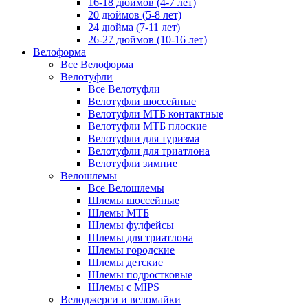
16-18 дюймов (4-7 лет)
20 дюймов (5-8 лет)
24 дюйма (7-11 лет)
26-27 дюймов (10-16 лет)
Велоформа
Все Велоформа
Велотуфли
Все Велотуфли
Велотуфли шоссейные
Велотуфли МТБ контактные
Велотуфли МТБ плоские
Велотуфли для туризма
Велотуфли для триатлона
Велотуфли зимние
Велошлемы
Все Велошлемы
Шлемы шоссейные
Шлемы МТБ
Шлемы фулфейсы
Шлемы для триатлона
Шлемы городские
Шлемы детские
Шлемы подростковые
Шлемы с MIPS
Велоджерси и веломайки