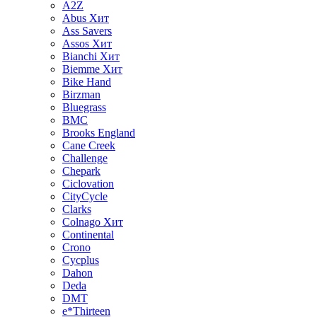
A2Z
Abus
Хит
Ass Savers
Assos
Хит
Bianchi
Хит
Biemme
Хит
Bike Hand
Birzman
Bluegrass
BMC
Brooks England
Cane Creek
Challenge
Chepark
Ciclovation
CityCycle
Clarks
Colnago
Хит
Continental
Crono
Cycplus
Dahon
Deda
DMT
e*Thirteen