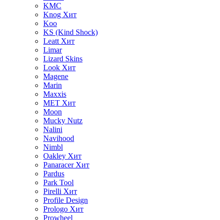
KMC
Knog
Хит
Koo
KS (Kind Shock)
Leatt
Хит
Limar
Lizard Skins
Look
Хит
Magene
Marin
Maxxis
MET
Хит
Moon
Mucky Nutz
Nalini
Navihood
Nimbl
Oakley
Хит
Panaracer
Хит
Pardus
Park Tool
Pirelli
Хит
Profile Design
Prologo
Хит
Prowheel