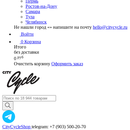
Пермь
Ростов-на-Дону
Самара
Тула
Челябинск
Не нашли город «
» напишите на почту
hello@citycycle.ru
Войти
0
Корзина
Итого
без доставки
руб
0
Очистить корзину
Оформить заказ
CityCycleShop
telegram: +7 (903) 500-20-70