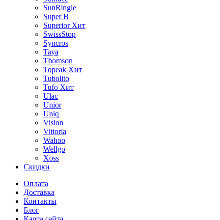
SunRingle
Super B
Superior
Хит
SwissStop
Syncros
Taya
Thomson
Topeak
Хит
Tubolito
Tufo
Хит
Ulac
Unior
Uniq
Vision
Vittoria
Wahoo
Wellgo
Xoss
Скидки
Оплата
Доставка
Контакты
Блог
Карта сайта