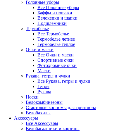
Головные уборы
Все Головные уборы
Баффы и повязки
Велокепки и шапки
Подшлемники
Термобелье
Все Термобелье
Термобелье летнее
Термобелье теплое
Очки и маски
Все Очки и маски
Спортивные очки
Фотохромные очки
Маски
Рукава, гетры и чулки
Все Рукава, гетры и чулки
Гетры
Рукава
Носки
Велокомбинезоны
Стартовые костюмы для триатлона
Велобахилы
Аксессуары
Все Аксессуары
Велобагажники и корзины