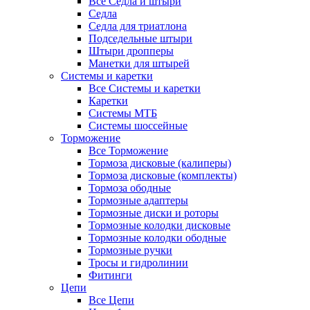
Все Седла и штыри
Седла
Седла для триатлона
Подседельные штыри
Штыри дропперы
Манетки для штырей
Системы и каретки
Все Системы и каретки
Каретки
Системы МТБ
Системы шоссейные
Торможение
Все Торможение
Тормоза дисковые (калиперы)
Тормоза дисковые (комплекты)
Тормоза ободные
Тормозные адаптеры
Тормозные диски и роторы
Тормозные колодки дисковые
Тормозные колодки ободные
Тормозные ручки
Тросы и гидролинии
Фитинги
Цепи
Все Цепи