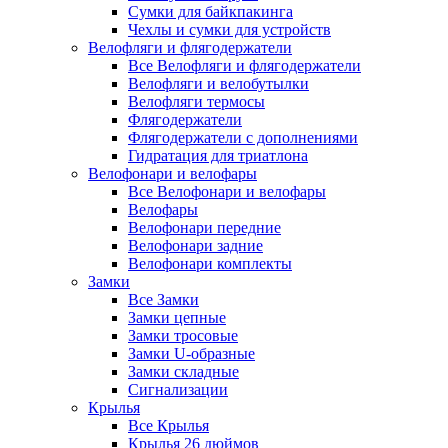
Сумки для байкпакинга
Чехлы и сумки для устройств
Велофляги и флягодержатели
Все Велофляги и флягодержатели
Велофляги и велобутылки
Велофляги термосы
Флягодержатели
Флягодержатели с дополнениями
Гидратация для триатлона
Велофонари и велофары
Все Велофонари и велофары
Велофары
Велофонари передние
Велофонари задние
Велофонари комплекты
Замки
Все Замки
Замки цепные
Замки тросовые
Замки U-образные
Замки складные
Сигнализации
Крылья
Все Крылья
Крылья 26 дюймов