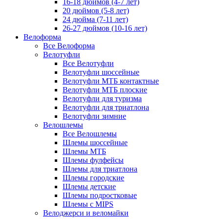
16-18 дюймов (4-7 лет)
20 дюймов (5-8 лет)
24 дюйма (7-11 лет)
26-27 дюймов (10-16 лет)
Велоформа
Все Велоформа
Велотуфли
Все Велотуфли
Велотуфли шоссейные
Велотуфли МТБ контактные
Велотуфли МТБ плоские
Велотуфли для туризма
Велотуфли для триатлона
Велотуфли зимние
Велошлемы
Все Велошлемы
Шлемы шоссейные
Шлемы МТБ
Шлемы фулфейсы
Шлемы для триатлона
Шлемы городские
Шлемы детские
Шлемы подростковые
Шлемы с MIPS
Велоджерси и веломайки