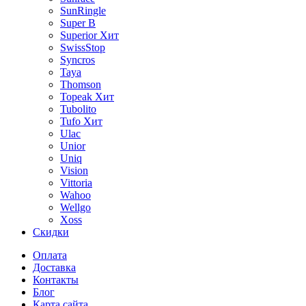
SunRingle
Super B
Superior
Хит
SwissStop
Syncros
Taya
Thomson
Topeak
Хит
Tubolito
Tufo
Хит
Ulac
Unior
Uniq
Vision
Vittoria
Wahoo
Wellgo
Xoss
Скидки
Оплата
Доставка
Контакты
Блог
Карта сайта