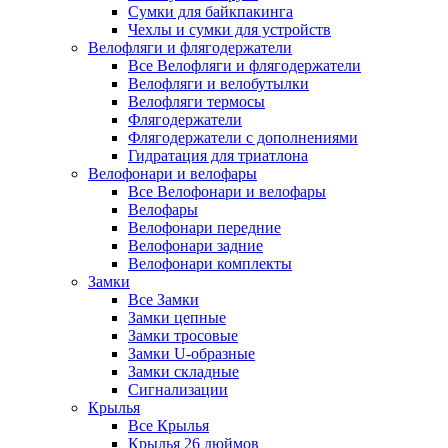
Сумки для байкпакинга
Чехлы и сумки для устройств
Велофляги и флягодержатели
Все Велофляги и флягодержатели
Велофляги и велобутылки
Велофляги термосы
Флягодержатели
Флягодержатели с дополнениями
Гидратация для триатлона
Велофонари и велофары
Все Велофонари и велофары
Велофары
Велофонари передние
Велофонари задние
Велофонари комплекты
Замки
Все Замки
Замки цепные
Замки тросовые
Замки U-образные
Замки складные
Сигнализации
Крылья
Все Крылья
Крылья 26 дюймов