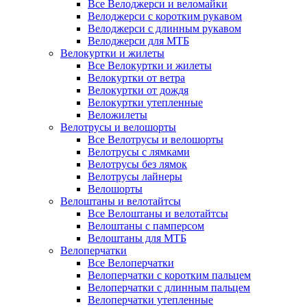
Все Велоджерси и веломайки
Велоджерси с коротким рукавом
Велоджерси с длинным рукавом
Велоджерси для МТБ
Велокуртки и жилеты
Все Велокуртки и жилеты
Велокуртки от ветра
Велокуртки от дождя
Велокуртки утепленные
Веложилеты
Велотрусы и велошорты
Все Велотрусы и велошорты
Велотрусы с лямками
Велотрусы без лямок
Велотрусы лайнеры
Велошорты
Велоштаны и велотайтсы
Все Велоштаны и велотайтсы
Велоштаны с памперсом
Велоштаны для МТБ
Велоперчатки
Все Велоперчатки
Велоперчатки с коротким пальцем
Велоперчатки с длинным пальцем
Велоперчатки утепленные