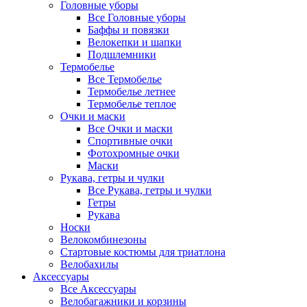
Головные уборы
Все Головные уборы
Баффы и повязки
Велокепки и шапки
Подшлемники
Термобелье
Все Термобелье
Термобелье летнее
Термобелье теплое
Очки и маски
Все Очки и маски
Спортивные очки
Фотохромные очки
Маски
Рукава, гетры и чулки
Все Рукава, гетры и чулки
Гетры
Рукава
Носки
Велокомбинезоны
Стартовые костюмы для триатлона
Велобахилы
Аксессуары
Все Аксессуары
Велобагажники и корзины