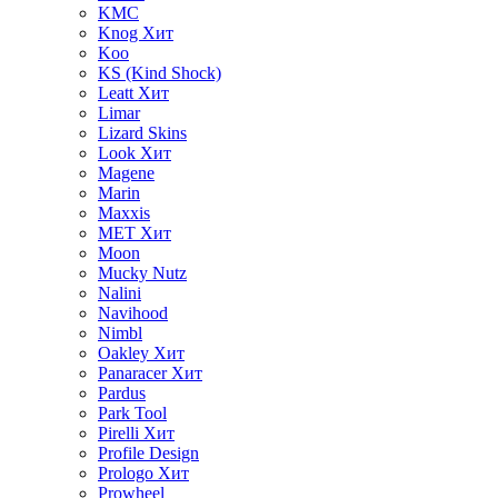
KMC
Knog
Хит
Koo
KS (Kind Shock)
Leatt
Хит
Limar
Lizard Skins
Look
Хит
Magene
Marin
Maxxis
MET
Хит
Moon
Mucky Nutz
Nalini
Navihood
Nimbl
Oakley
Хит
Panaracer
Хит
Pardus
Park Tool
Pirelli
Хит
Profile Design
Prologo
Хит
Prowheel