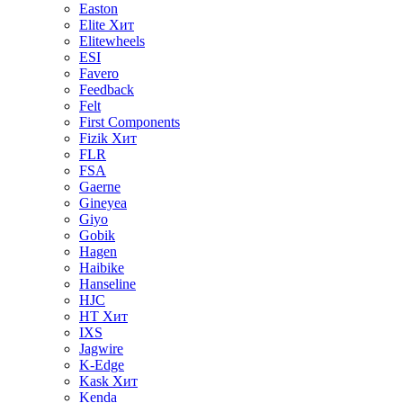
Easton
Elite
Хит
Elitewheels
ESI
Favero
Feedback
Felt
First Components
Fizik
Хит
FLR
FSA
Gaerne
Gineyea
Giyo
Gobik
Hagen
Haibike
Hanseline
HJC
HT
Хит
IXS
Jagwire
K-Edge
Kask
Хит
Kenda