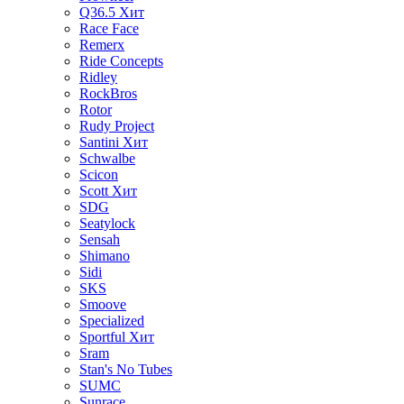
Q36.5
Хит
Race Face
Remerx
Ride Concepts
Ridley
RockBros
Rotor
Rudy Project
Santini
Хит
Schwalbe
Scicon
Scott
Хит
SDG
Seatylock
Sensah
Shimano
Sidi
SKS
Smoove
Specialized
Sportful
Хит
Sram
Stan's No Tubes
SUMC
Sunrace