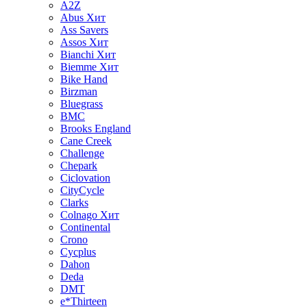
A2Z
Abus
Хит
Ass Savers
Assos
Хит
Bianchi
Хит
Biemme
Хит
Bike Hand
Birzman
Bluegrass
BMC
Brooks England
Cane Creek
Challenge
Chepark
Ciclovation
CityCycle
Clarks
Colnago
Хит
Continental
Crono
Cycplus
Dahon
Deda
DMT
e*Thirteen