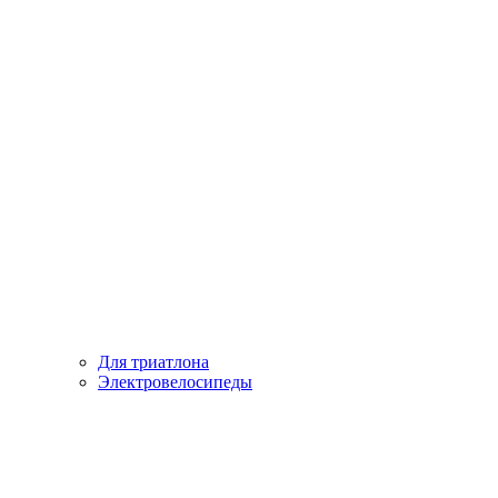
Для триатлона
Электровелосипеды