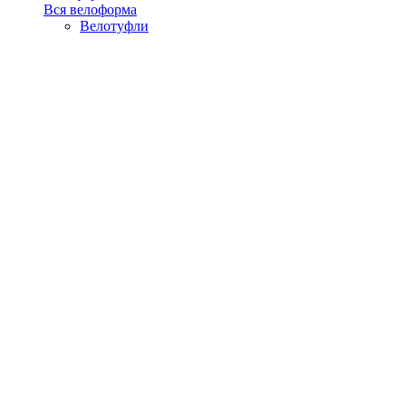
Вся велоформа
Велотуфли