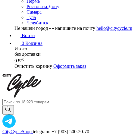
Пермь
Ростов-на-Дону
Самара
Тула
Челябинск
Не нашли город «
» напишите на почту
hello@citycycle.ru
Войти
0
Корзина
Итого
без доставки
руб
0
Очистить корзину
Оформить заказ
CityCycleShop
telegram: +7 (903) 500-20-70