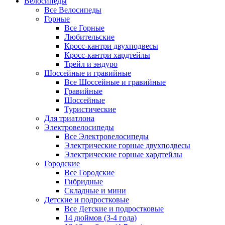
Велосипеды
Все Велосипеды
Горные
Все Горные
Любительские
Кросс-кантри двухподвесы
Кросс-кантри хардтейлы
Трейл и эндуро
Шоссейные и гравийные
Все Шоссейные и гравийные
Гравийные
Шоссейные
Туристические
Для триатлона
Электровелосипеды
Все Электровелосипеды
Электрические горные двухподвесы
Электрические горные хардтейлы
Городские
Все Городские
Гибридные
Складные и мини
Детские и подростковые
Все Детские и подростковые
14 дюймов (3-4 года)