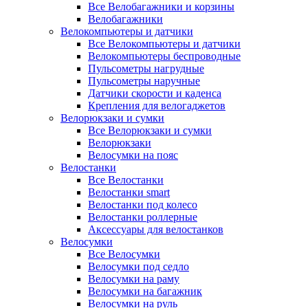
Все Велобагажники и корзины
Велобагажники
Велокомпьютеры и датчики
Все Велокомпьютеры и датчики
Велокомпьютеры беспроводные
Пульсометры нагрудные
Пульсометры наручные
Датчики скорости и каденса
Крепления для велогаджетов
Велорюкзаки и сумки
Все Велорюкзаки и сумки
Велорюкзаки
Велосумки на пояс
Велостанки
Все Велостанки
Велостанки smart
Велостанки под колесо
Велостанки роллерные
Аксессуары для велостанков
Велосумки
Все Велосумки
Велосумки под седло
Велосумки на раму
Велосумки на багажник
Велосумки на руль