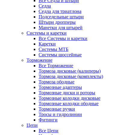
Все Седла и штыри
Седла
Седла для триатлона
Подседельные штыри
Штыри дропперы
Манетки для штырей
Системы и каретки
Все Системы и каретки
Каретки
Системы МТБ
Системы шоссейные
Торможение
Все Торможение
Тормоза дисковые (калиперы)
Тормоза дисковые (комплекты)
Тормоза ободные
Тормозные адаптеры
Тормозные диски и роторы
Тормозные колодки дисковые
Тормозные колодки ободные
Тормозные ручки
Тросы и гидролинии
Фитинги
Цепи
Все Цепи