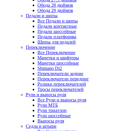
Обода 28 дюймов
Обода 29 дюймов
Педали и шипы
Все Педали и шипы
Педали контактные
Педали шоссейные
Педали платформы
Шипы для педалей
Переключение
Все Переключение
Манетки и шифтеры
Манетки шоссейные
Shimano Di2
Переключатели задние
Переключатели передние
Ролики переключателей
Тросы переключателей
Рули и выносы руля
Все Рули и выносы руля
Рули МТБ
Рули триатлон
Рули шоссейные
Выносы руля
Седла и штыри