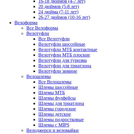
16-18 дюймов (4-7 лет)
20 дюймов (5-8 лет)
24 дюйма (7-11 лет)
26-27 дюймов (10-16 лет)
Велоформа
Все Велоформа
Велотуфли
Все Велотуфли
Велотуфли шоссейные
Велотуфли МТБ контактные
Велотуфли МТБ плоские
Велотуфли для туризма
Велотуфли для триатлона
Велотуфли зимние
Велошлемы
Все Велошлемы
Шлемы шоссейные
Шлемы МТБ
Шлемы фулфейсы
Шлемы для триатлона
Шлемы городские
Шлемы детские
Шлемы подростковые
Шлемы с MIPS
Велоджерси и веломайки