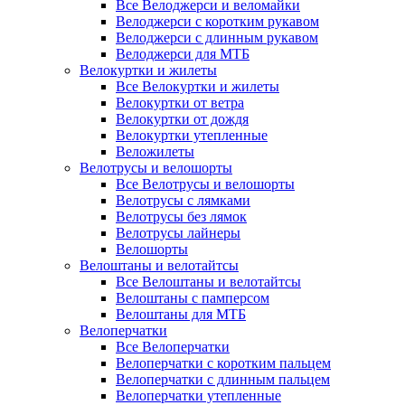
Все Велоджерси и веломайки
Велоджерси с коротким рукавом
Велоджерси с длинным рукавом
Велоджерси для МТБ
Велокуртки и жилеты
Все Велокуртки и жилеты
Велокуртки от ветра
Велокуртки от дождя
Велокуртки утепленные
Веложилеты
Велотрусы и велошорты
Все Велотрусы и велошорты
Велотрусы с лямками
Велотрусы без лямок
Велотрусы лайнеры
Велошорты
Велоштаны и велотайтсы
Все Велоштаны и велотайтсы
Велоштаны с памперсом
Велоштаны для МТБ
Велоперчатки
Все Велоперчатки
Велоперчатки с коротким пальцем
Велоперчатки с длинным пальцем
Велоперчатки утепленные