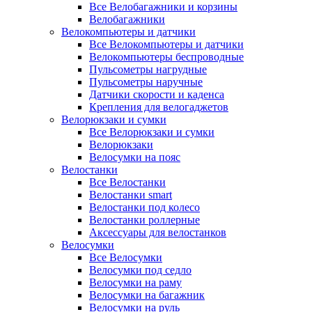
Все Велобагажники и корзины
Велобагажники
Велокомпьютеры и датчики
Все Велокомпьютеры и датчики
Велокомпьютеры беспроводные
Пульсометры нагрудные
Пульсометры наручные
Датчики скорости и каденса
Крепления для велогаджетов
Велорюкзаки и сумки
Все Велорюкзаки и сумки
Велорюкзаки
Велосумки на пояс
Велостанки
Все Велостанки
Велостанки smart
Велостанки под колесо
Велостанки роллерные
Аксессуары для велостанков
Велосумки
Все Велосумки
Велосумки под седло
Велосумки на раму
Велосумки на багажник
Велосумки на руль