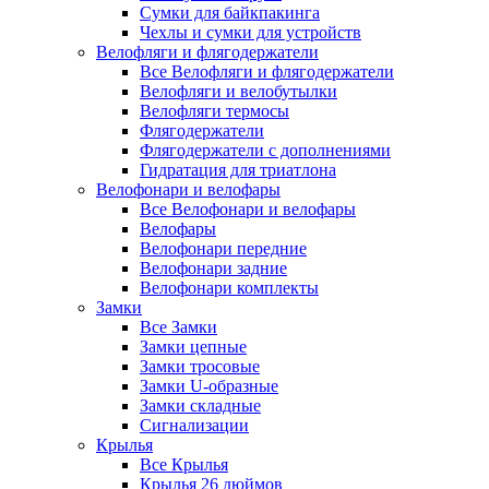
Сумки для байкпакинга
Чехлы и сумки для устройств
Велофляги и флягодержатели
Все Велофляги и флягодержатели
Велофляги и велобутылки
Велофляги термосы
Флягодержатели
Флягодержатели с дополнениями
Гидратация для триатлона
Велофонари и велофары
Все Велофонари и велофары
Велофары
Велофонари передние
Велофонари задние
Велофонари комплекты
Замки
Все Замки
Замки цепные
Замки тросовые
Замки U-образные
Замки складные
Сигнализации
Крылья
Все Крылья
Крылья 26 дюймов