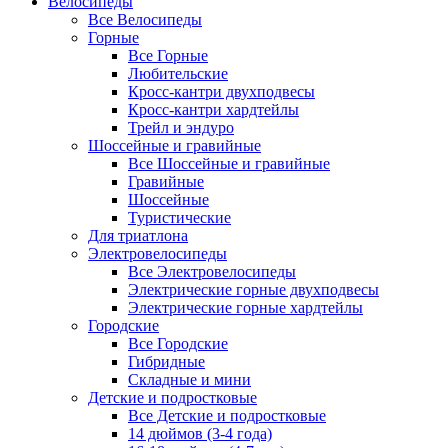
Велосипеды
Все Велосипеды
Горные
Все Горные
Любительские
Кросс-кантри двухподвесы
Кросс-кантри хардтейлы
Трейл и эндуро
Шоссейные и гравийные
Все Шоссейные и гравийные
Гравийные
Шоссейные
Туристические
Для триатлона
Электровелосипеды
Все Электровелосипеды
Электрические горные двухподвесы
Электрические горные хардтейлы
Городские
Все Городские
Гибридные
Складные и мини
Детские и подростковые
Все Детские и подростковые
14 дюймов (3-4 года)