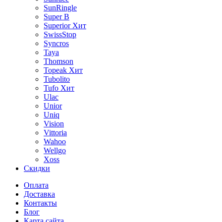
SunRingle
Super B
Superior
Хит
SwissStop
Syncros
Taya
Thomson
Topeak
Хит
Tubolito
Tufo
Хит
Ulac
Unior
Uniq
Vision
Vittoria
Wahoo
Wellgo
Xoss
Скидки
Оплата
Доставка
Контакты
Блог
Карта сайта