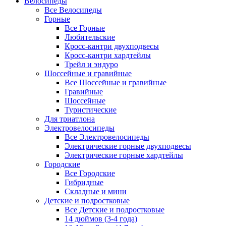
Велосипеды
Все Велосипеды
Горные
Все Горные
Любительские
Кросс-кантри двухподвесы
Кросс-кантри хардтейлы
Трейл и эндуро
Шоссейные и гравийные
Все Шоссейные и гравийные
Гравийные
Шоссейные
Туристические
Для триатлона
Электровелосипеды
Все Электровелосипеды
Электрические горные двухподвесы
Электрические горные хардтейлы
Городские
Все Городские
Гибридные
Складные и мини
Детские и подростковые
Все Детские и подростковые
14 дюймов (3-4 года)