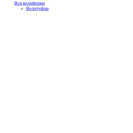
Вся велоформа
Велотуфли