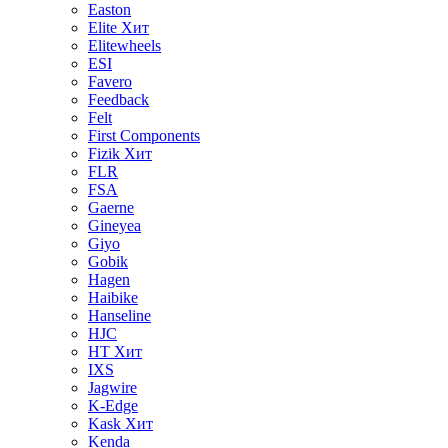
Easton
Elite
Хит
Elitewheels
ESI
Favero
Feedback
Felt
First Components
Fizik
Хит
FLR
FSA
Gaerne
Gineyea
Giyo
Gobik
Hagen
Haibike
Hanseline
HJC
HT
Хит
IXS
Jagwire
K-Edge
Kask
Хит
Kenda