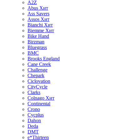
A2Z
Abus
Хит
Ass Savers
Assos
Хит
Bianchi
Хит
Biemme
Хит
Bike Hand
Birzman
Bluegrass
BMC
Brooks England
Cane Creek
Challenge
Chepark
Ciclovation
CityCycle
Clarks
Colnago
Хит
Continental
Crono
Cycplus
Dahon
Deda
DMT
e*Thirteen