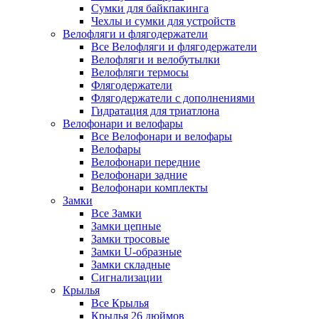
Сумки для байкпакинга
Чехлы и сумки для устройств
Велофляги и флягодержатели
Все Велофляги и флягодержатели
Велофляги и велобутылки
Велофляги термосы
Флягодержатели
Флягодержатели с дополнениями
Гидратация для триатлона
Велофонари и велофары
Все Велофонари и велофары
Велофары
Велофонари передние
Велофонари задние
Велофонари комплекты
Замки
Все Замки
Замки цепные
Замки тросовые
Замки U-образные
Замки складные
Сигнализации
Крылья
Все Крылья
Крылья 26 дюймов