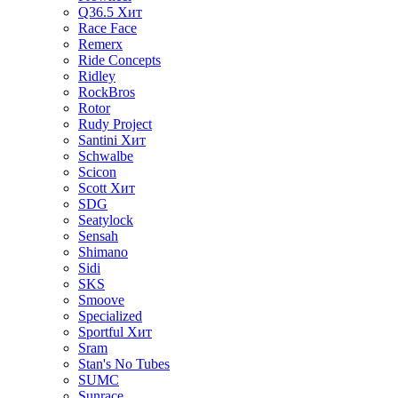
Q36.5
Хит
Race Face
Remerx
Ride Concepts
Ridley
RockBros
Rotor
Rudy Project
Santini
Хит
Schwalbe
Scicon
Scott
Хит
SDG
Seatylock
Sensah
Shimano
Sidi
SKS
Smoove
Specialized
Sportful
Хит
Sram
Stan's No Tubes
SUMC
Sunrace