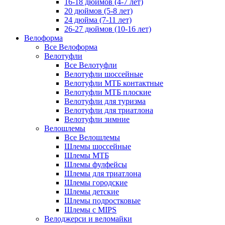
16-18 дюймов (4-7 лет)
20 дюймов (5-8 лет)
24 дюйма (7-11 лет)
26-27 дюймов (10-16 лет)
Велоформа
Все Велоформа
Велотуфли
Все Велотуфли
Велотуфли шоссейные
Велотуфли МТБ контактные
Велотуфли МТБ плоские
Велотуфли для туризма
Велотуфли для триатлона
Велотуфли зимние
Велошлемы
Все Велошлемы
Шлемы шоссейные
Шлемы МТБ
Шлемы фулфейсы
Шлемы для триатлона
Шлемы городские
Шлемы детские
Шлемы подростковые
Шлемы с MIPS
Велоджерси и веломайки