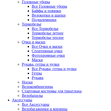
Головные уборы
Все Головные уборы
Баффы и повязки
Велокепки и шапки
Подшлемники
Термобелье
Все Термобелье
Термобелье летнее
Термобелье теплое
Очки и маски
Все Очки и маски
Спортивные очки
Фотохромные очки
Маски
Рукава, гетры и чулки
Все Рукава, гетры и чулки
Гетры
Рукава
Носки
Велокомбинезоны
Стартовые костюмы для триатлона
Велобахилы
Аксессуары
Все Аксессуары
Велобагажники и корзины