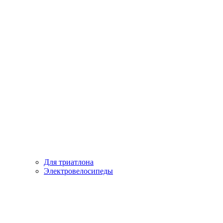
Для триатлона
Электровелосипеды