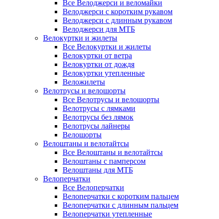
Все Велоджерси и веломайки
Велоджерси с коротким рукавом
Велоджерси с длинным рукавом
Велоджерси для МТБ
Велокуртки и жилеты
Все Велокуртки и жилеты
Велокуртки от ветра
Велокуртки от дождя
Велокуртки утепленные
Веложилеты
Велотрусы и велошорты
Все Велотрусы и велошорты
Велотрусы с лямками
Велотрусы без лямок
Велотрусы лайнеры
Велошорты
Велоштаны и велотайтсы
Все Велоштаны и велотайтсы
Велоштаны с памперсом
Велоштаны для МТБ
Велоперчатки
Все Велоперчатки
Велоперчатки с коротким пальцем
Велоперчатки с длинным пальцем
Велоперчатки утепленные