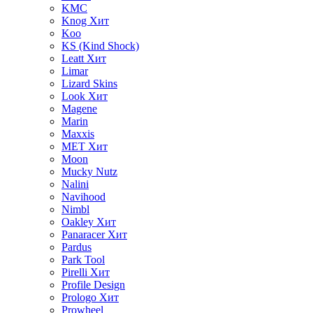
KMC
Knog
Хит
Koo
KS (Kind Shock)
Leatt
Хит
Limar
Lizard Skins
Look
Хит
Magene
Marin
Maxxis
MET
Хит
Moon
Mucky Nutz
Nalini
Navihood
Nimbl
Oakley
Хит
Panaracer
Хит
Pardus
Park Tool
Pirelli
Хит
Profile Design
Prologo
Хит
Prowheel