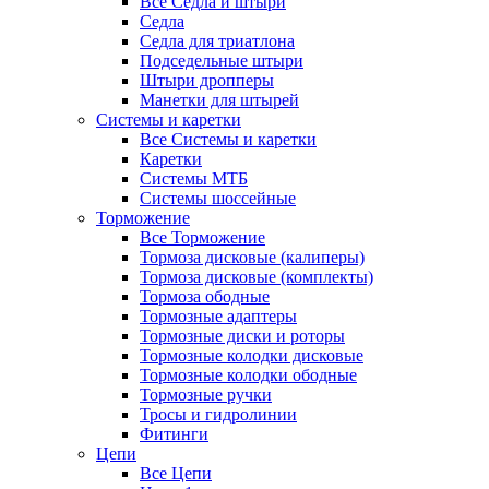
Все Седла и штыри
Седла
Седла для триатлона
Подседельные штыри
Штыри дропперы
Манетки для штырей
Системы и каретки
Все Системы и каретки
Каретки
Системы МТБ
Системы шоссейные
Торможение
Все Торможение
Тормоза дисковые (калиперы)
Тормоза дисковые (комплекты)
Тормоза ободные
Тормозные адаптеры
Тормозные диски и роторы
Тормозные колодки дисковые
Тормозные колодки ободные
Тормозные ручки
Тросы и гидролинии
Фитинги
Цепи
Все Цепи