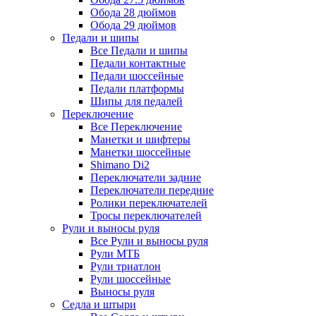
Обода 28 дюймов
Обода 29 дюймов
Педали и шипы
Все Педали и шипы
Педали контактные
Педали шоссейные
Педали платформы
Шипы для педалей
Переключение
Все Переключение
Манетки и шифтеры
Манетки шоссейные
Shimano Di2
Переключатели задние
Переключатели передние
Ролики переключателей
Тросы переключателей
Рули и выносы руля
Все Рули и выносы руля
Рули МТБ
Рули триатлон
Рули шоссейные
Выносы руля
Седла и штыри