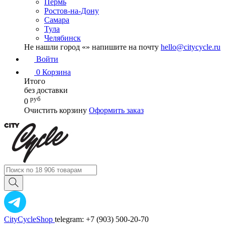
Пермь
Ростов-на-Дону
Самара
Тула
Челябинск
Не нашли город «
» напишите на почту
hello@citycycle.ru
Войти
0
Корзина
Итого
без доставки
руб
0
Очистить корзину
Оформить заказ
CityCycleShop
telegram: +7 (903) 500-20-70