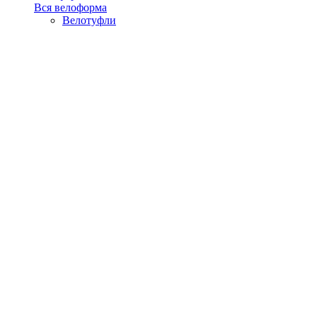
Вся велоформа
Велотуфли