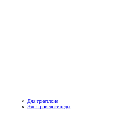
Для триатлона
Электровелосипеды