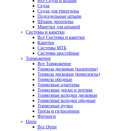
Все Седла и штыри
Седла
Седла для триатлона
Подседельные штыри
Штыри дропперы
Манетки для штырей
Системы и каретки
Все Системы и каретки
Каретки
Системы МТБ
Системы шоссейные
Торможение
Все Торможение
Тормоза дисковые (калиперы)
Тормоза дисковые (комплекты)
Тормоза ободные
Тормозные адаптеры
Тормозные диски и роторы
Тормозные колодки дисковые
Тормозные колодки ободные
Тормозные ручки
Тросы и гидролинии
Фитинги
Цепи
Все Цепи