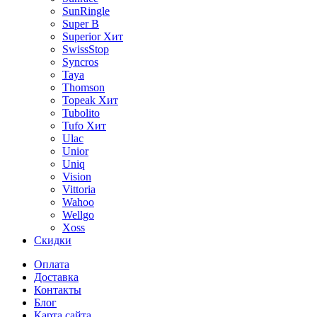
SunRingle
Super B
Superior
Хит
SwissStop
Syncros
Taya
Thomson
Topeak
Хит
Tubolito
Tufo
Хит
Ulac
Unior
Uniq
Vision
Vittoria
Wahoo
Wellgo
Xoss
Скидки
Оплата
Доставка
Контакты
Блог
Карта сайта