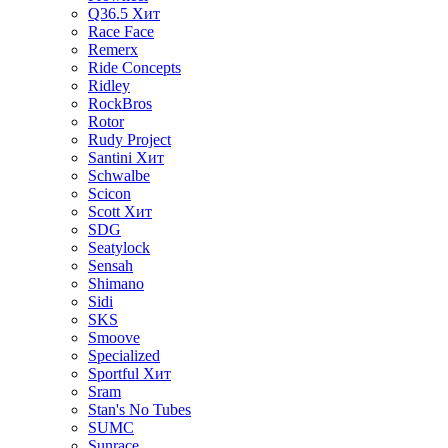
Q36.5
Хит
Race Face
Remerx
Ride Concepts
Ridley
RockBros
Rotor
Rudy Project
Santini
Хит
Schwalbe
Scicon
Scott
Хит
SDG
Seatylock
Sensah
Shimano
Sidi
SKS
Smoove
Specialized
Sportful
Хит
Sram
Stan's No Tubes
SUMC
Sunrace