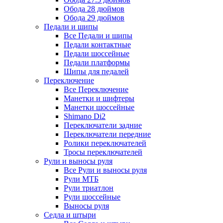
Обода 28 дюймов
Обода 29 дюймов
Педали и шипы
Все Педали и шипы
Педали контактные
Педали шоссейные
Педали платформы
Шипы для педалей
Переключение
Все Переключение
Манетки и шифтеры
Манетки шоссейные
Shimano Di2
Переключатели задние
Переключатели передние
Ролики переключателей
Тросы переключателей
Рули и выносы руля
Все Рули и выносы руля
Рули МТБ
Рули триатлон
Рули шоссейные
Выносы руля
Седла и штыри