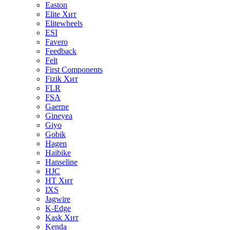
Easton
Elite
Хит
Elitewheels
ESI
Favero
Feedback
Felt
First Components
Fizik
Хит
FLR
FSA
Gaerne
Gineyea
Giyo
Gobik
Hagen
Haibike
Hanseline
HJC
HT
Хит
IXS
Jagwire
K-Edge
Kask
Хит
Kenda