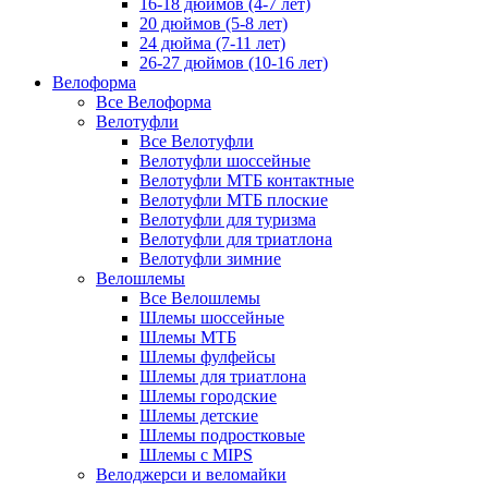
16-18 дюймов (4-7 лет)
20 дюймов (5-8 лет)
24 дюйма (7-11 лет)
26-27 дюймов (10-16 лет)
Велоформа
Все Велоформа
Велотуфли
Все Велотуфли
Велотуфли шоссейные
Велотуфли МТБ контактные
Велотуфли МТБ плоские
Велотуфли для туризма
Велотуфли для триатлона
Велотуфли зимние
Велошлемы
Все Велошлемы
Шлемы шоссейные
Шлемы МТБ
Шлемы фулфейсы
Шлемы для триатлона
Шлемы городские
Шлемы детские
Шлемы подростковые
Шлемы с MIPS
Велоджерси и веломайки