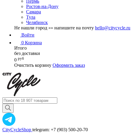
Пермь
Ростов-на-Дону
Самара
Тула
Челябинск
Не нашли город «
» напишите на почту
hello@citycycle.ru
Войти
0
Корзина
Итого
без доставки
руб
0
Очистить корзину
Оформить заказ
CityCycleShop
telegram: +7 (903) 500-20-70