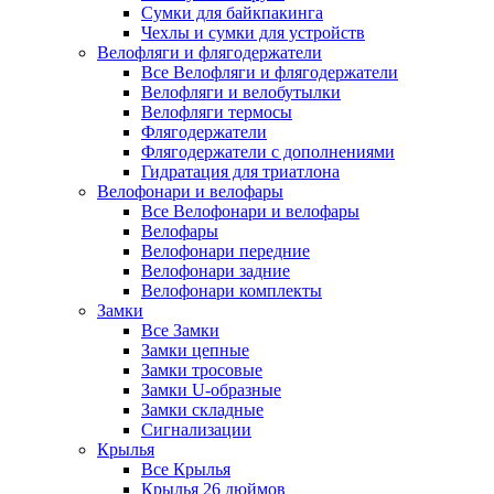
Сумки для байкпакинга
Чехлы и сумки для устройств
Велофляги и флягодержатели
Все Велофляги и флягодержатели
Велофляги и велобутылки
Велофляги термосы
Флягодержатели
Флягодержатели с дополнениями
Гидратация для триатлона
Велофонари и велофары
Все Велофонари и велофары
Велофары
Велофонари передние
Велофонари задние
Велофонари комплекты
Замки
Все Замки
Замки цепные
Замки тросовые
Замки U-образные
Замки складные
Сигнализации
Крылья
Все Крылья
Крылья 26 дюймов