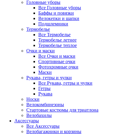
Головные уборы
Все Головные уборы
Баффы и повязки
Велокепки и шапки
Подшлемники
Термобелье
Все Термобелье
Термобелье летнее
Термобелье теплое
Очки и маски
Все Очки и маски
Спортивные очки
Фотохромные очки
Маски
Рукава, гетры и чулки
Все Рукава, гетры и чулки
Гетры
Рукава
Носки
Велокомбинезоны
Стартовые костюмы для триатлона
Велобахилы
Аксессуары
Все Аксессуары
Велобагажники и корзины