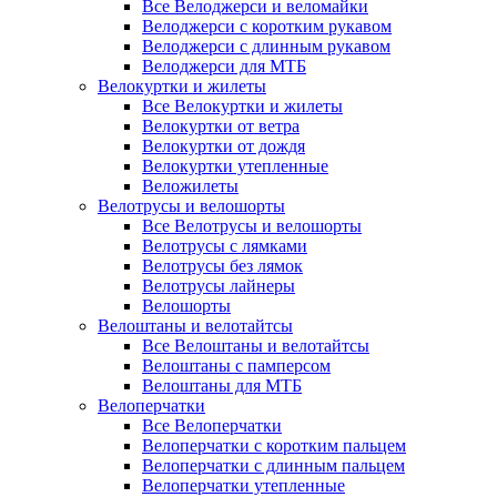
Все Велоджерси и веломайки
Велоджерси с коротким рукавом
Велоджерси с длинным рукавом
Велоджерси для МТБ
Велокуртки и жилеты
Все Велокуртки и жилеты
Велокуртки от ветра
Велокуртки от дождя
Велокуртки утепленные
Веложилеты
Велотрусы и велошорты
Все Велотрусы и велошорты
Велотрусы с лямками
Велотрусы без лямок
Велотрусы лайнеры
Велошорты
Велоштаны и велотайтсы
Все Велоштаны и велотайтсы
Велоштаны с памперсом
Велоштаны для МТБ
Велоперчатки
Все Велоперчатки
Велоперчатки с коротким пальцем
Велоперчатки с длинным пальцем
Велоперчатки утепленные