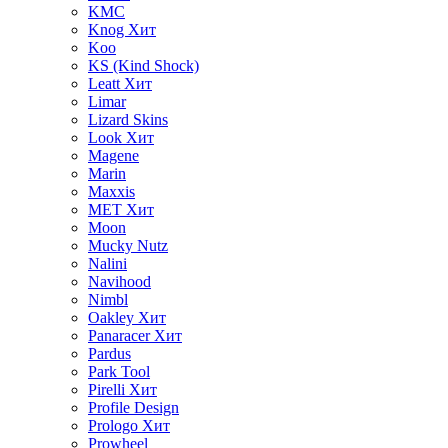
KMC
Knog
Хит
Koo
KS (Kind Shock)
Leatt
Хит
Limar
Lizard Skins
Look
Хит
Magene
Marin
Maxxis
MET
Хит
Moon
Mucky Nutz
Nalini
Navihood
Nimbl
Oakley
Хит
Panaracer
Хит
Pardus
Park Tool
Pirelli
Хит
Profile Design
Prologo
Хит
Prowheel