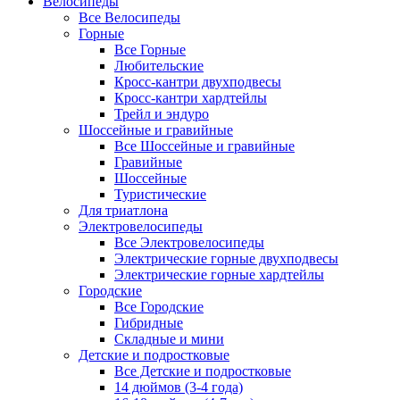
Велосипеды
Все Велосипеды
Горные
Все Горные
Любительские
Кросс-кантри двухподвесы
Кросс-кантри хардтейлы
Трейл и эндуро
Шоссейные и гравийные
Все Шоссейные и гравийные
Гравийные
Шоссейные
Туристические
Для триатлона
Электровелосипеды
Все Электровелосипеды
Электрические горные двухподвесы
Электрические горные хардтейлы
Городские
Все Городские
Гибридные
Складные и мини
Детские и подростковые
Все Детские и подростковые
14 дюймов (3-4 года)