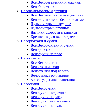
Все Велобагажники и корзины
Велобагажники
Велокомпьютеры и датчики
Все Велокомпьютеры и датчики
Велокомпьютеры беспроводные
Пульсометры нагрудные
Пульсометры наручные
Датчики скорости и каденса
Крепления для велогаджетов
Велорюкзаки и сумки
Все Велорюкзаки и сумки
Велорюкзаки
Велосумки на пояс
Велостанки
Все Велостанки
Велостанки smart
Велостанки под колесо
Велостанки роллерные
Аксессуары для велостанков
Велосумки
Все Велосумки
Велосумки под седло
Велосумки на раму
Велосумки на багажник
Велосумки на руль