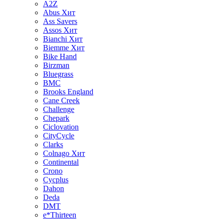
A2Z
Abus
Хит
Ass Savers
Assos
Хит
Bianchi
Хит
Biemme
Хит
Bike Hand
Birzman
Bluegrass
BMC
Brooks England
Cane Creek
Challenge
Chepark
Ciclovation
CityCycle
Clarks
Colnago
Хит
Continental
Crono
Cycplus
Dahon
Deda
DMT
e*Thirteen