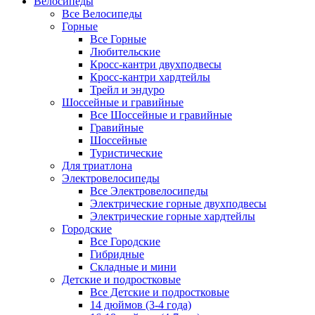
Велосипеды
Все Велосипеды
Горные
Все Горные
Любительские
Кросс-кантри двухподвесы
Кросс-кантри хардтейлы
Трейл и эндуро
Шоссейные и гравийные
Все Шоссейные и гравийные
Гравийные
Шоссейные
Туристические
Для триатлона
Электровелосипеды
Все Электровелосипеды
Электрические горные двухподвесы
Электрические горные хардтейлы
Городские
Все Городские
Гибридные
Складные и мини
Детские и подростковые
Все Детские и подростковые
14 дюймов (3-4 года)