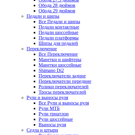
Обода 28 дюймов
Обода 29 дюймов
Педали и шипы
Все Педали и шипы
Педали контактные
Педали шоссейные
Педали платформы
Шипы для педалей
Переключение
Все Переключение
Манетки и шифтеры
Манетки шоссейные
Shimano Di2
Переключатели задние
Переключатели передние
Ролики переключателей
Тросы переключателей
Рули и выносы руля
Все Рули и выносы руля
Рули МТБ
Рули триатлон
Рули шоссейные
Выносы руля
Седла и штыри