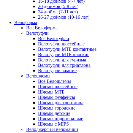
16-18 дюймов (4-7 лет)
20 дюймов (5-8 лет)
24 дюйма (7-11 лет)
26-27 дюймов (10-16 лет)
Велоформа
Все Велоформа
Велотуфли
Все Велотуфли
Велотуфли шоссейные
Велотуфли МТБ контактные
Велотуфли МТБ плоские
Велотуфли для туризма
Велотуфли для триатлона
Велотуфли зимние
Велошлемы
Все Велошлемы
Шлемы шоссейные
Шлемы МТБ
Шлемы фулфейсы
Шлемы для триатлона
Шлемы городские
Шлемы детские
Шлемы подростковые
Шлемы с MIPS
Велоджерси и веломайки