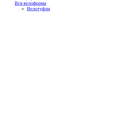
Вся велоформа
Велотуфли