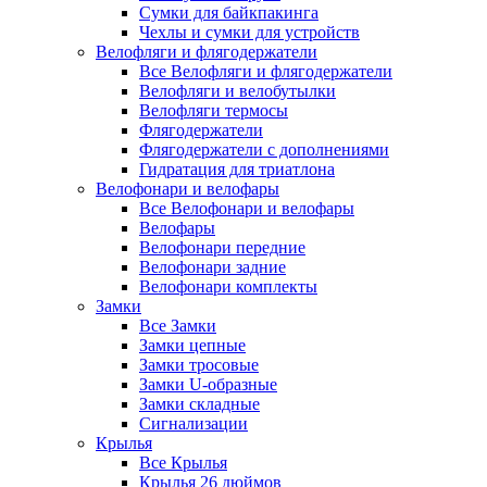
Сумки для байкпакинга
Чехлы и сумки для устройств
Велофляги и флягодержатели
Все Велофляги и флягодержатели
Велофляги и велобутылки
Велофляги термосы
Флягодержатели
Флягодержатели с дополнениями
Гидратация для триатлона
Велофонари и велофары
Все Велофонари и велофары
Велофары
Велофонари передние
Велофонари задние
Велофонари комплекты
Замки
Все Замки
Замки цепные
Замки тросовые
Замки U-образные
Замки складные
Сигнализации
Крылья
Все Крылья
Крылья 26 дюймов