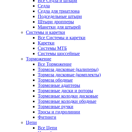
Все Седла и штыри
Седла
Седла для триатлона
Подседельные штыри
Штыри дропперы
Манетки для штырей
Системы и каретки
Все Системы и каретки
Каретки
Системы МТБ
Системы шоссейные
Торможение
Все Торможение
Тормоза дисковые (калиперы)
Тормоза дисковые (комплекты)
Тормоза ободные
Тормозные адаптеры
Тормозные диски и роторы
Тормозные колодки дисковые
Тормозные колодки ободные
Тормозные ручки
Тросы и гидролинии
Фитинги
Цепи
Все Цепи