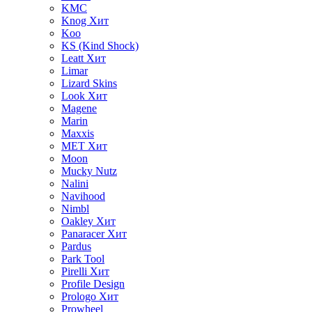
KMC
Knog
Хит
Koo
KS (Kind Shock)
Leatt
Хит
Limar
Lizard Skins
Look
Хит
Magene
Marin
Maxxis
MET
Хит
Moon
Mucky Nutz
Nalini
Navihood
Nimbl
Oakley
Хит
Panaracer
Хит
Pardus
Park Tool
Pirelli
Хит
Profile Design
Prologo
Хит
Prowheel