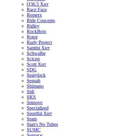
Q36.5
Хит
Race Face
Remerx
Ride Concepts
Ridley
RockBros
Rotor
Rudy Project
Santini
Хит
Schwalbe
Scicon
Scott
Хит
SDG
Seatylock
Sensah
Shimano
Sidi
SKS
Smoove
Specialized
Sportful
Хит
Sram
Stan's No Tubes
SUMC
Sunrace