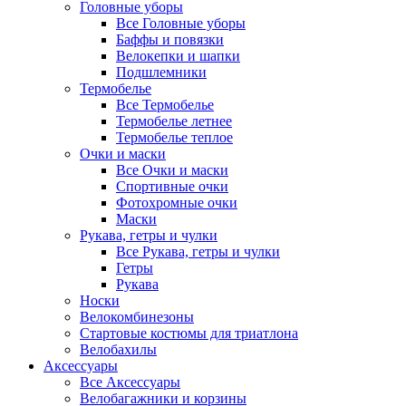
Головные уборы
Все Головные уборы
Баффы и повязки
Велокепки и шапки
Подшлемники
Термобелье
Все Термобелье
Термобелье летнее
Термобелье теплое
Очки и маски
Все Очки и маски
Спортивные очки
Фотохромные очки
Маски
Рукава, гетры и чулки
Все Рукава, гетры и чулки
Гетры
Рукава
Носки
Велокомбинезоны
Стартовые костюмы для триатлона
Велобахилы
Аксессуары
Все Аксессуары
Велобагажники и корзины