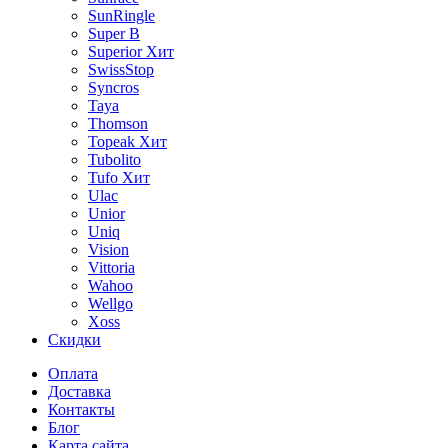
SunRingle
Super B
Superior
Хит
SwissStop
Syncros
Taya
Thomson
Topeak
Хит
Tubolito
Tufo
Хит
Ulac
Unior
Uniq
Vision
Vittoria
Wahoo
Wellgo
Xoss
Скидки
Оплата
Доставка
Контакты
Блог
Карта сайта