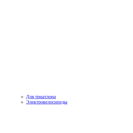
Для триатлона
Электровелосипеды