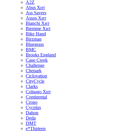
A2Z
Abus
Хит
Ass Savers
Assos
Хит
Bianchi
Хит
Biemme
Хит
Bike Hand
Birzman
Bluegrass
BMC
Brooks England
Cane Creek
Challenge
Chepark
Ciclovation
CityCycle
Clarks
Colnago
Хит
Continental
Crono
Cycplus
Dahon
Deda
DMT
e*Thirteen