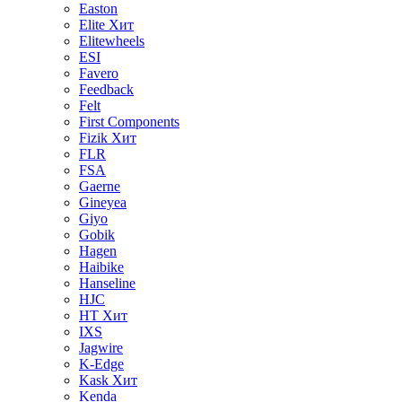
Easton
Elite
Хит
Elitewheels
ESI
Favero
Feedback
Felt
First Components
Fizik
Хит
FLR
FSA
Gaerne
Gineyea
Giyo
Gobik
Hagen
Haibike
Hanseline
HJC
HT
Хит
IXS
Jagwire
K-Edge
Kask
Хит
Kenda