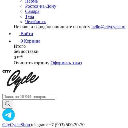
Пермь
Ростов-на-Дону
Самара
Тула
Челябинск
Не нашли город «
» напишите на почту
hello@citycycle.ru
Войти
0
Корзина
Итого
без доставки
руб
0
Очистить корзину
Оформить заказ
CityCycleShop
telegram: +7 (903) 500-20-70