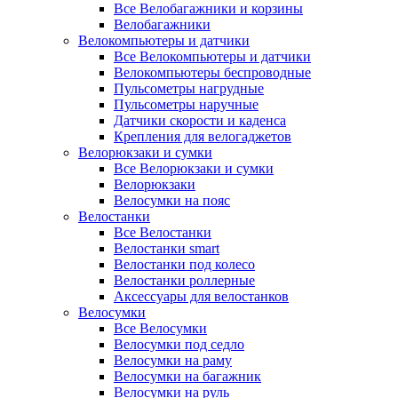
Все Велобагажники и корзины
Велобагажники
Велокомпьютеры и датчики
Все Велокомпьютеры и датчики
Велокомпьютеры беспроводные
Пульсометры нагрудные
Пульсометры наручные
Датчики скорости и каденса
Крепления для велогаджетов
Велорюкзаки и сумки
Все Велорюкзаки и сумки
Велорюкзаки
Велосумки на пояс
Велостанки
Все Велостанки
Велостанки smart
Велостанки под колесо
Велостанки роллерные
Аксессуары для велостанков
Велосумки
Все Велосумки
Велосумки под седло
Велосумки на раму
Велосумки на багажник
Велосумки на руль