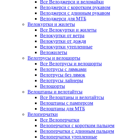
Все Велоджерси и веломайки
Велоджерси с коротким рукавом
Велоджерси с длинным рукавом
Велоджерси для МТБ
Велокуртки и жилеты
Все Велокуртки и жилеты
Велокуртки от ветра
Велокуртки от дождя
Велокуртки утепленные
Веложилеты
Велотрусы и велошорты
Все Велотрусы и велошорты
Велотрусы с лямками
Велотрусы без лямок
Велотрусы лайнеры
Велошорты
Велоштаны и велотайтсы
Все Велоштаны и велотайтсы
Велоштаны с памперсом
Велоштаны для МТБ
Велоперчатки
Все Велоперчатки
Велоперчатки с коротким пальцем
Велоперчатки с длинным пальцем
Велоперчатки утепленные