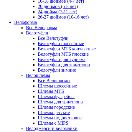
16-18 дюймов (4-7 лет)
20 дюймов (5-8 лет)
24 дюйма (7-11 лет)
26-27 дюймов (10-16 лет)
Велоформа
Все Велоформа
Велотуфли
Все Велотуфли
Велотуфли шоссейные
Велотуфли МТБ контактные
Велотуфли МТБ плоские
Велотуфли для туризма
Велотуфли для триатлона
Велотуфли зимние
Велошлемы
Все Велошлемы
Шлемы шоссейные
Шлемы МТБ
Шлемы фулфейсы
Шлемы для триатлона
Шлемы городские
Шлемы детские
Шлемы подростковые
Шлемы с MIPS
Велоджерси и веломайки