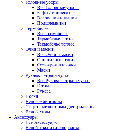
Головные уборы
Все Головные уборы
Баффы и повязки
Велокепки и шапки
Подшлемники
Термобелье
Все Термобелье
Термобелье летнее
Термобелье теплое
Очки и маски
Все Очки и маски
Спортивные очки
Фотохромные очки
Маски
Рукава, гетры и чулки
Все Рукава, гетры и чулки
Гетры
Рукава
Носки
Велокомбинезоны
Стартовые костюмы для триатлона
Велобахилы
Аксессуары
Все Аксессуары
Велобагажники и корзины