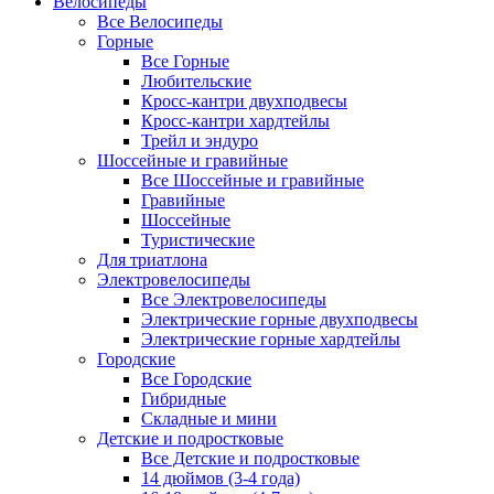
Велосипеды
Все Велосипеды
Горные
Все Горные
Любительские
Кросс-кантри двухподвесы
Кросс-кантри хардтейлы
Трейл и эндуро
Шоссейные и гравийные
Все Шоссейные и гравийные
Гравийные
Шоссейные
Туристические
Для триатлона
Электровелосипеды
Все Электровелосипеды
Электрические горные двухподвесы
Электрические горные хардтейлы
Городские
Все Городские
Гибридные
Складные и мини
Детские и подростковые
Все Детские и подростковые
14 дюймов (3-4 года)