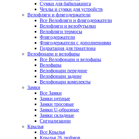
Сумки для байкпакинга
Чехлы и сумки для устройств
Велофляги и флягодержатели
Все Велофляги и флягодержатели
Велофляги и велобутылки
Велофляги термосы
Флягодержатели
Флягодержатели с дополнениями
Гидратация для триатлона
Велофонари и велофары
Все Велофонари и велофары
Велофары
Велофонари передние
Велофонари задние
Велофонари комплекты
Замки
Все Замки
Замки цепные
Замки тросовые
Замки U-образные
Замки складные
Сигнализации
Крылья
Все Крылья
Крылья 26 дюймов