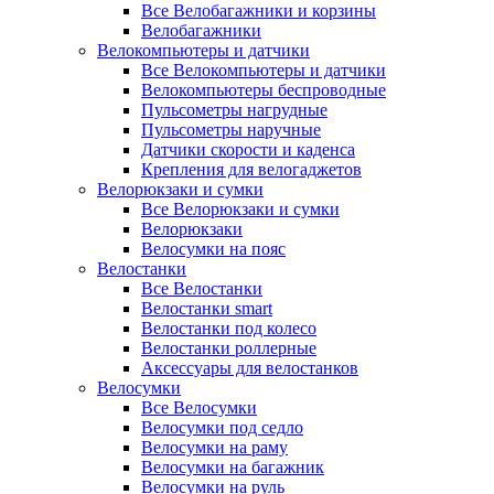
Все Велобагажники и корзины
Велобагажники
Велокомпьютеры и датчики
Все Велокомпьютеры и датчики
Велокомпьютеры беспроводные
Пульсометры нагрудные
Пульсометры наручные
Датчики скорости и каденса
Крепления для велогаджетов
Велорюкзаки и сумки
Все Велорюкзаки и сумки
Велорюкзаки
Велосумки на пояс
Велостанки
Все Велостанки
Велостанки smart
Велостанки под колесо
Велостанки роллерные
Аксессуары для велостанков
Велосумки
Все Велосумки
Велосумки под седло
Велосумки на раму
Велосумки на багажник
Велосумки на руль