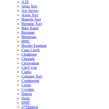
A2Z
Abus
Хит
Ass Savers
Assos
Хит
Bianchi
Хит
Biemme
Хит
Bike Hand
Birzman
Bluegrass
BMC
Brooks England
Cane Creek
Challenge
Chepark
Ciclovation
CityCycle
Clarks
Colnago
Хит
Continental
Crono
Cycplus
Dahon
Deda
DMT
e*Thirteen