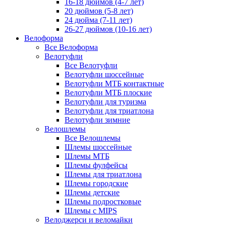
16-18 дюймов (4-7 лет)
20 дюймов (5-8 лет)
24 дюйма (7-11 лет)
26-27 дюймов (10-16 лет)
Велоформа
Все Велоформа
Велотуфли
Все Велотуфли
Велотуфли шоссейные
Велотуфли МТБ контактные
Велотуфли МТБ плоские
Велотуфли для туризма
Велотуфли для триатлона
Велотуфли зимние
Велошлемы
Все Велошлемы
Шлемы шоссейные
Шлемы МТБ
Шлемы фулфейсы
Шлемы для триатлона
Шлемы городские
Шлемы детские
Шлемы подростковые
Шлемы с MIPS
Велоджерси и веломайки