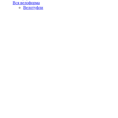
Вся велоформа
Велотуфли