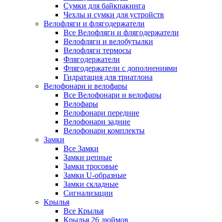
Сумки для байкпакинга
Чехлы и сумки для устройств
Велофляги и флягодержатели
Все Велофляги и флягодержатели
Велофляги и велобутылки
Велофляги термосы
Флягодержатели
Флягодержатели с дополнениями
Гидратация для триатлона
Велофонари и велофары
Все Велофонари и велофары
Велофары
Велофонари передние
Велофонари задние
Велофонари комплекты
Замки
Все Замки
Замки цепные
Замки тросовые
Замки U-образные
Замки складные
Сигнализации
Крылья
Все Крылья
Крылья 26 дюймов