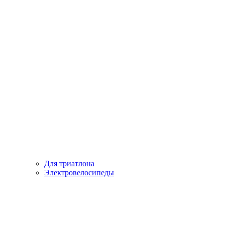
Для триатлона
Электровелосипеды