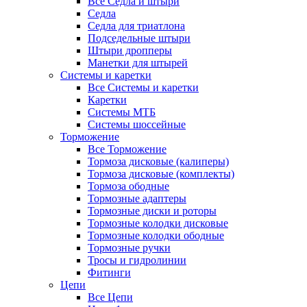
Все Седла и штыри
Седла
Седла для триатлона
Подседельные штыри
Штыри дропперы
Манетки для штырей
Системы и каретки
Все Системы и каретки
Каретки
Системы МТБ
Системы шоссейные
Торможение
Все Торможение
Тормоза дисковые (калиперы)
Тормоза дисковые (комплекты)
Тормоза ободные
Тормозные адаптеры
Тормозные диски и роторы
Тормозные колодки дисковые
Тормозные колодки ободные
Тормозные ручки
Тросы и гидролинии
Фитинги
Цепи
Все Цепи