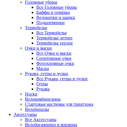
Головные уборы
Все Головные уборы
Баффы и повязки
Велокепки и шапки
Подшлемники
Термобелье
Все Термобелье
Термобелье летнее
Термобелье теплое
Очки и маски
Все Очки и маски
Спортивные очки
Фотохромные очки
Маски
Рукава, гетры и чулки
Все Рукава, гетры и чулки
Гетры
Рукава
Носки
Велокомбинезоны
Стартовые костюмы для триатлона
Велобахилы
Аксессуары
Все Аксессуары
Велобагажники и корзины