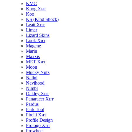
KMC
Knog
Хит
Koo
KS (Kind Shock)
Leatt
Хит
Limar
Lizard Skins
Look
Хит
Magene
Marin
Maxxis
MET
Хит
Moon
Mucky Nutz
Nalini
Navihood
Nimbl
Oakley
Хит
Panaracer
Хит
Pardus
Park Tool
Pirelli
Хит
Profile Design
Prologo
Хит
Prowheel