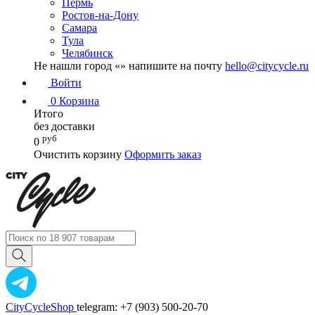
Пермь
Ростов-на-Дону
Самара
Тула
Челябинск
Не нашли город «
» напишите на почту
hello@citycycle.ru
Войти
0
Корзина
Итого
без доставки
руб
0
Очистить корзину
Оформить заказ
CityCycleShop
telegram: +7 (903) 500-20-70