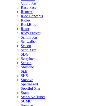
Q36.5
Хит
Race Face
Remerx
Ride Concepts
Ridley
RockBros
Rotor
Rudy Project
Santini
Хит
Schwalbe
Scicon
Scott
Хит
SDG
Seatylock
Sensah
Shimano
Sidi
SKS
Smoove
Specialized
Sportful
Хит
Sram
Stan's No Tubes
SUMC
Sunrace