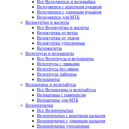
Все Велоджерси и веломайки
Велоджерси с коротким рукавом
Велоджерси с длинным рукавом
Велоджерси для МТБ
Велокуртки и жилеты
Все Велокуртки и жилеты
Велокуртки от ветра
Велокуртки от дождя
Велокуртки утепленные
Веложилеты
Велотрусы и велошорты
Все Велотрусы и велошорты
Велотрусы с лямками
Велотрусы без лямок
Велотрусы лайнеры
Велошорты
Велоштаны и велотайтсы
Все Велоштаны и велотайтсы
Велоштаны с памперсом
Велоштаны для МТБ
Велоперчатки
Все Велоперчатки
Велоперчатки с коротким пальцем
Велоперчатки с длинным пальцем
Велоперчатки утепленные