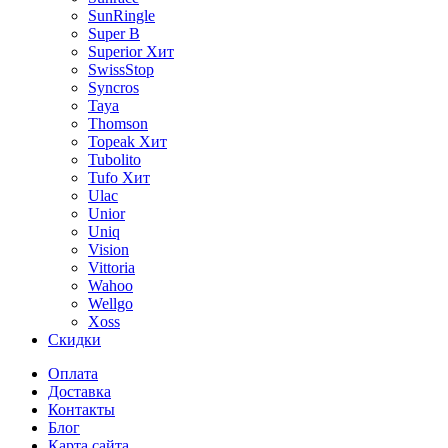
SunRingle
Super B
Superior
Хит
SwissStop
Syncros
Taya
Thomson
Topeak
Хит
Tubolito
Tufo
Хит
Ulac
Unior
Uniq
Vision
Vittoria
Wahoo
Wellgo
Xoss
Скидки
Оплата
Доставка
Контакты
Блог
Карта сайта