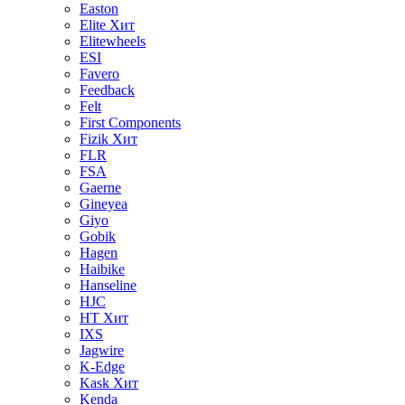
Easton
Elite
Хит
Elitewheels
ESI
Favero
Feedback
Felt
First Components
Fizik
Хит
FLR
FSA
Gaerne
Gineyea
Giyo
Gobik
Hagen
Haibike
Hanseline
HJC
HT
Хит
IXS
Jagwire
K-Edge
Kask
Хит
Kenda