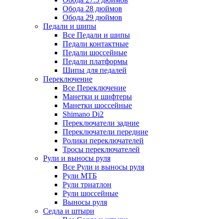
Обода 28 дюймов
Обода 29 дюймов
Педали и шипы
Все Педали и шипы
Педали контактные
Педали шоссейные
Педали платформы
Шипы для педалей
Переключение
Все Переключение
Манетки и шифтеры
Манетки шоссейные
Shimano Di2
Переключатели задние
Переключатели передние
Ролики переключателей
Тросы переключателей
Рули и выносы руля
Все Рули и выносы руля
Рули МТБ
Рули триатлон
Рули шоссейные
Выносы руля
Седла и штыри