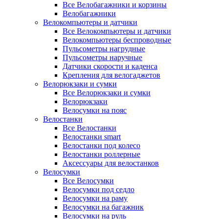
Все Велобагажники и корзины
Велобагажники
Велокомпьютеры и датчики
Все Велокомпьютеры и датчики
Велокомпьютеры беспроводные
Пульсометры нагрудные
Пульсометры наручные
Датчики скорости и каденса
Крепления для велогаджетов
Велорюкзаки и сумки
Все Велорюкзаки и сумки
Велорюкзаки
Велосумки на пояс
Велостанки
Все Велостанки
Велостанки smart
Велостанки под колесо
Велостанки роллерные
Аксессуары для велостанков
Велосумки
Все Велосумки
Велосумки под седло
Велосумки на раму
Велосумки на багажник
Велосумки на руль