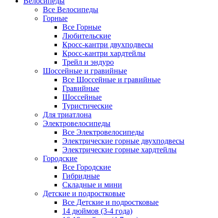
Велосипеды
Все Велосипеды
Горные
Все Горные
Любительские
Кросс-кантри двухподвесы
Кросс-кантри хардтейлы
Трейл и эндуро
Шоссейные и гравийные
Все Шоссейные и гравийные
Гравийные
Шоссейные
Туристические
Для триатлона
Электровелосипеды
Все Электровелосипеды
Электрические горные двухподвесы
Электрические горные хардтейлы
Городские
Все Городские
Гибридные
Складные и мини
Детские и подростковые
Все Детские и подростковые
14 дюймов (3-4 года)