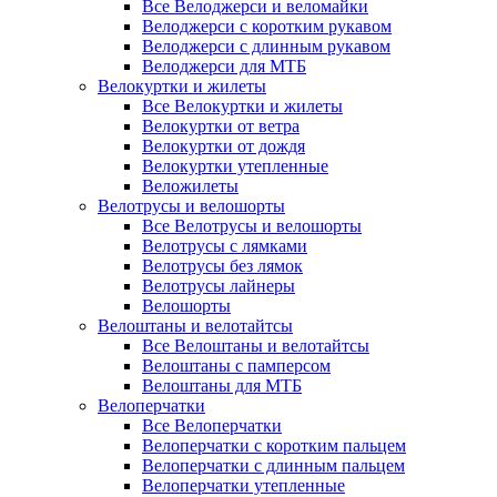
Все Велоджерси и веломайки
Велоджерси с коротким рукавом
Велоджерси с длинным рукавом
Велоджерси для МТБ
Велокуртки и жилеты
Все Велокуртки и жилеты
Велокуртки от ветра
Велокуртки от дождя
Велокуртки утепленные
Веложилеты
Велотрусы и велошорты
Все Велотрусы и велошорты
Велотрусы с лямками
Велотрусы без лямок
Велотрусы лайнеры
Велошорты
Велоштаны и велотайтсы
Все Велоштаны и велотайтсы
Велоштаны с памперсом
Велоштаны для МТБ
Велоперчатки
Все Велоперчатки
Велоперчатки с коротким пальцем
Велоперчатки с длинным пальцем
Велоперчатки утепленные