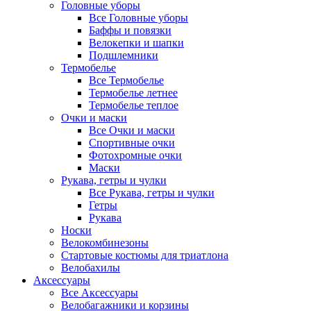
Головные уборы
Все Головные уборы
Баффы и повязки
Велокепки и шапки
Подшлемники
Термобелье
Все Термобелье
Термобелье летнее
Термобелье теплое
Очки и маски
Все Очки и маски
Спортивные очки
Фотохромные очки
Маски
Рукава, гетры и чулки
Все Рукава, гетры и чулки
Гетры
Рукава
Носки
Велокомбинезоны
Стартовые костюмы для триатлона
Велобахилы
Аксессуары
Все Аксессуары
Велобагажники и корзины