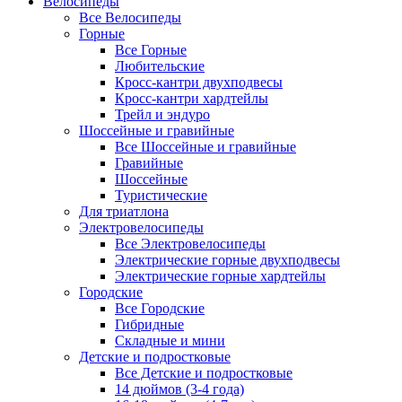
Велосипеды
Все Велосипеды
Горные
Все Горные
Любительские
Кросс-кантри двухподвесы
Кросс-кантри хардтейлы
Трейл и эндуро
Шоссейные и гравийные
Все Шоссейные и гравийные
Гравийные
Шоссейные
Туристические
Для триатлона
Электровелосипеды
Все Электровелосипеды
Электрические горные двухподвесы
Электрические горные хардтейлы
Городские
Все Городские
Гибридные
Складные и мини
Детские и подростковые
Все Детские и подростковые
14 дюймов (3-4 года)