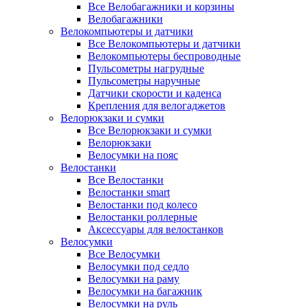
Все Велобагажники и корзины
Велобагажники
Велокомпьютеры и датчики
Все Велокомпьютеры и датчики
Велокомпьютеры беспроводные
Пульсометры нагрудные
Пульсометры наручные
Датчики скорости и каденса
Крепления для велогаджетов
Велорюкзаки и сумки
Все Велорюкзаки и сумки
Велорюкзаки
Велосумки на пояс
Велостанки
Все Велостанки
Велостанки smart
Велостанки под колесо
Велостанки роллерные
Аксессуары для велостанков
Велосумки
Все Велосумки
Велосумки под седло
Велосумки на раму
Велосумки на багажник
Велосумки на руль