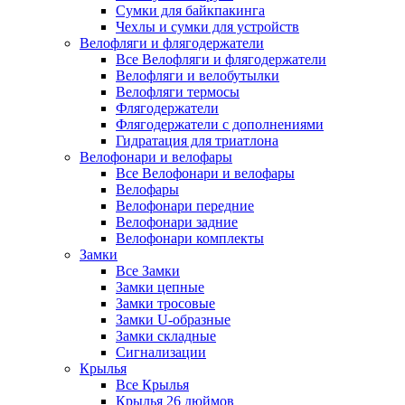
Сумки для байкпакинга
Чехлы и сумки для устройств
Велофляги и флягодержатели
Все Велофляги и флягодержатели
Велофляги и велобутылки
Велофляги термосы
Флягодержатели
Флягодержатели с дополнениями
Гидратация для триатлона
Велофонари и велофары
Все Велофонари и велофары
Велофары
Велофонари передние
Велофонари задние
Велофонари комплекты
Замки
Все Замки
Замки цепные
Замки тросовые
Замки U-образные
Замки складные
Сигнализации
Крылья
Все Крылья
Крылья 26 дюймов