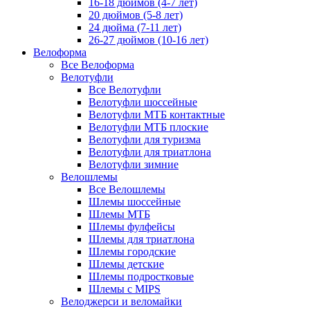
16-18 дюймов (4-7 лет)
20 дюймов (5-8 лет)
24 дюйма (7-11 лет)
26-27 дюймов (10-16 лет)
Велоформа
Все Велоформа
Велотуфли
Все Велотуфли
Велотуфли шоссейные
Велотуфли МТБ контактные
Велотуфли МТБ плоские
Велотуфли для туризма
Велотуфли для триатлона
Велотуфли зимние
Велошлемы
Все Велошлемы
Шлемы шоссейные
Шлемы МТБ
Шлемы фулфейсы
Шлемы для триатлона
Шлемы городские
Шлемы детские
Шлемы подростковые
Шлемы с MIPS
Велоджерси и веломайки