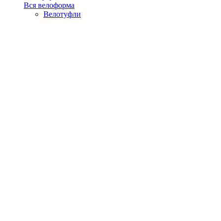
Вся велоформа
Велотуфли