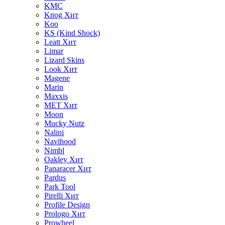
KMC
Knog
Хит
Koo
KS (Kind Shock)
Leatt
Хит
Limar
Lizard Skins
Look
Хит
Magene
Marin
Maxxis
MET
Хит
Moon
Mucky Nutz
Nalini
Navihood
Nimbl
Oakley
Хит
Panaracer
Хит
Pardus
Park Tool
Pirelli
Хит
Profile Design
Prologo
Хит
Prowheel