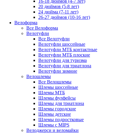
16-18 дюймов (4-7 лет)
20 дюймов (5-8 лет)
24 дюйма (7-11 лет)
26-27 дюймов (10-16 лет)
Велоформа
Все Велоформа
Велотуфли
Все Велотуфли
Велотуфли шоссейные
Велотуфли МТБ контактные
Велотуфли МТБ плоские
Велотуфли для туризма
Велотуфли для триатлона
Велотуфли зимние
Велошлемы
Все Велошлемы
Шлемы шоссейные
Шлемы МТБ
Шлемы фулфейсы
Шлемы для триатлона
Шлемы городские
Шлемы детские
Шлемы подростковые
Шлемы с MIPS
Велоджерси и веломайки