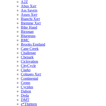
A2Z
Abus
Хит
Ass Savers
Assos
Хит
Bianchi
Хит
Biemme
Хит
Bike Hand
Birzman
Bluegrass
BMC
Brooks England
Cane Creek
Challenge
Chepark
Ciclovation
CityCycle
Clarks
Colnago
Хит
Continental
Crono
Cycplus
Dahon
Deda
DMT
e*Thirteen