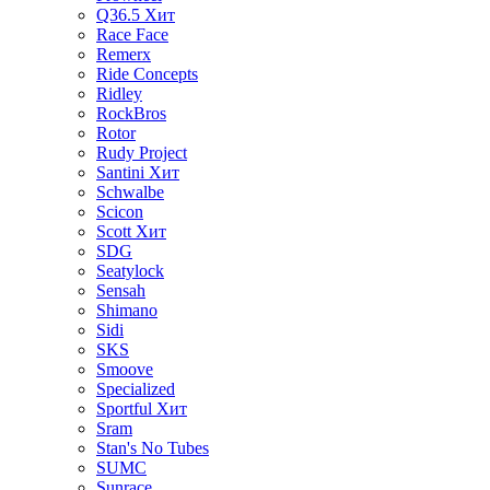
Q36.5
Хит
Race Face
Remerx
Ride Concepts
Ridley
RockBros
Rotor
Rudy Project
Santini
Хит
Schwalbe
Scicon
Scott
Хит
SDG
Seatylock
Sensah
Shimano
Sidi
SKS
Smoove
Specialized
Sportful
Хит
Sram
Stan's No Tubes
SUMC
Sunrace