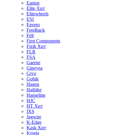
Easton
Elite
Хит
Elitewheels
ESI
Favero
Feedback
Felt
First Components
Fizik
Хит
FLR
FSA
Gaerne
Gineyea
Giyo
Gobik
Hagen
Haibike
Hanseline
HJC
HT
Хит
IXS
Jagwire
K-Edge
Kask
Хит
Kenda