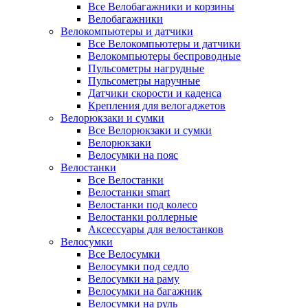
Все Велобагажники и корзины
Велобагажники
Велокомпьютеры и датчики
Все Велокомпьютеры и датчики
Велокомпьютеры беспроводные
Пульсометры нагрудные
Пульсометры наручные
Датчики скорости и каденса
Крепления для велогаджетов
Велорюкзаки и сумки
Все Велорюкзаки и сумки
Велорюкзаки
Велосумки на пояс
Велостанки
Все Велостанки
Велостанки smart
Велостанки под колесо
Велостанки роллерные
Аксессуары для велостанков
Велосумки
Все Велосумки
Велосумки под седло
Велосумки на раму
Велосумки на багажник
Велосумки на руль