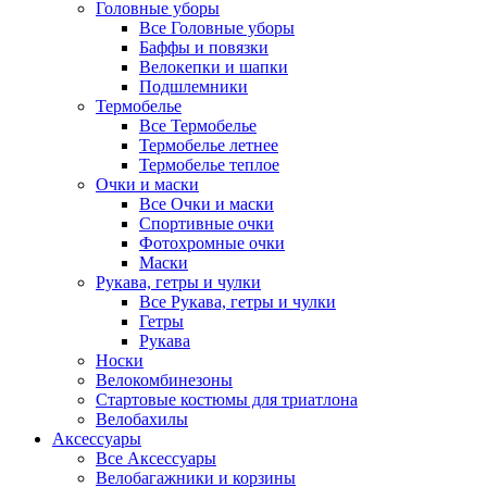
Головные уборы
Все Головные уборы
Баффы и повязки
Велокепки и шапки
Подшлемники
Термобелье
Все Термобелье
Термобелье летнее
Термобелье теплое
Очки и маски
Все Очки и маски
Спортивные очки
Фотохромные очки
Маски
Рукава, гетры и чулки
Все Рукава, гетры и чулки
Гетры
Рукава
Носки
Велокомбинезоны
Стартовые костюмы для триатлона
Велобахилы
Аксессуары
Все Аксессуары
Велобагажники и корзины