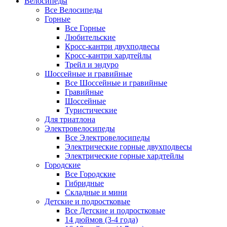
Велосипеды
Все Велосипеды
Горные
Все Горные
Любительские
Кросс-кантри двухподвесы
Кросс-кантри хардтейлы
Трейл и эндуро
Шоссейные и гравийные
Все Шоссейные и гравийные
Гравийные
Шоссейные
Туристические
Для триатлона
Электровелосипеды
Все Электровелосипеды
Электрические горные двухподвесы
Электрические горные хардтейлы
Городские
Все Городские
Гибридные
Складные и мини
Детские и подростковые
Все Детские и подростковые
14 дюймов (3-4 года)