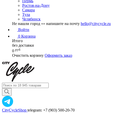
Пермь
Ростов-на-Дону
Самара
Тула
Челябинск
Не нашли город «
» напишите на почту
hello@citycycle.ru
Войти
0
Корзина
Итого
без доставки
руб
0
Очистить корзину
Оформить заказ
CityCycleShop
telegram: +7 (903) 500-20-70