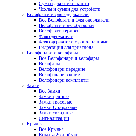
Сумки для байкпакинга
Чехлы и сумки для устройств
Велофляги и флягодержатели
Все Велофляги и флягодержатели
Велофляги и велобутылки
Велофляги термосы
Флягодержатели
Флягодержатели с дополнениями
Гидратация для триатлона
Велофонари и велофары
Все Велофонари и велофары
Велофары
Велофонари передние
Велофонари задние
Велофонари комплекты
Замки
Все Замки
Замки цепные
Замки тросовые
Замки U-образные
Замки складные
Сигнализации
Крылья
Все Крылья
Крылья 26 дюймов