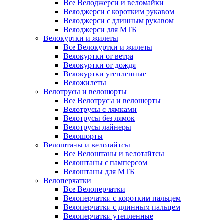
Все Велоджерси и веломайки
Велоджерси с коротким рукавом
Велоджерси с длинным рукавом
Велоджерси для МТБ
Велокуртки и жилеты
Все Велокуртки и жилеты
Велокуртки от ветра
Велокуртки от дождя
Велокуртки утепленные
Веложилеты
Велотрусы и велошорты
Все Велотрусы и велошорты
Велотрусы с лямками
Велотрусы без лямок
Велотрусы лайнеры
Велошорты
Велоштаны и велотайтсы
Все Велоштаны и велотайтсы
Велоштаны с памперсом
Велоштаны для МТБ
Велоперчатки
Все Велоперчатки
Велоперчатки с коротким пальцем
Велоперчатки с длинным пальцем
Велоперчатки утепленные