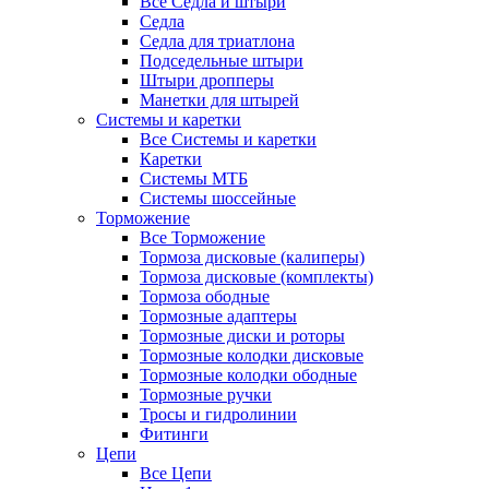
Все Седла и штыри
Седла
Седла для триатлона
Подседельные штыри
Штыри дропперы
Манетки для штырей
Системы и каретки
Все Системы и каретки
Каретки
Системы МТБ
Системы шоссейные
Торможение
Все Торможение
Тормоза дисковые (калиперы)
Тормоза дисковые (комплекты)
Тормоза ободные
Тормозные адаптеры
Тормозные диски и роторы
Тормозные колодки дисковые
Тормозные колодки ободные
Тормозные ручки
Тросы и гидролинии
Фитинги
Цепи
Все Цепи