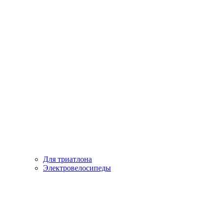
Для триатлона
Электровелосипеды