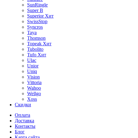
SunRingle
Super B
Superior
Хит
SwissStop
Syncros
Taya
Thomson
Topeak
Хит
Tubolito
Tufo
Хит
Ulac
Unior
Uniq
Vision
Vittoria
Wahoo
Wellgo
Xoss
Скидки
Оплата
Доставка
Контакты
Блог
Карта сайта