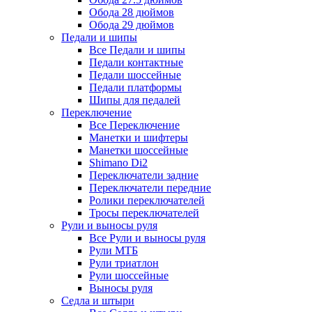
Обода 28 дюймов
Обода 29 дюймов
Педали и шипы
Все Педали и шипы
Педали контактные
Педали шоссейные
Педали платформы
Шипы для педалей
Переключение
Все Переключение
Манетки и шифтеры
Манетки шоссейные
Shimano Di2
Переключатели задние
Переключатели передние
Ролики переключателей
Тросы переключателей
Рули и выносы руля
Все Рули и выносы руля
Рули МТБ
Рули триатлон
Рули шоссейные
Выносы руля
Седла и штыри