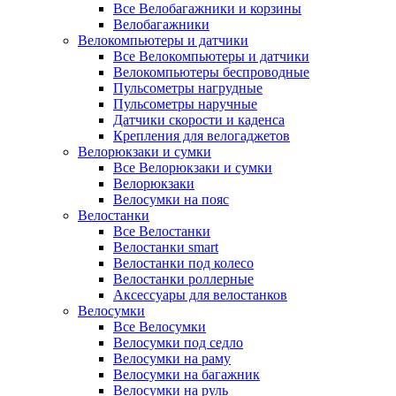
Все Велобагажники и корзины
Велобагажники
Велокомпьютеры и датчики
Все Велокомпьютеры и датчики
Велокомпьютеры беспроводные
Пульсометры нагрудные
Пульсометры наручные
Датчики скорости и каденса
Крепления для велогаджетов
Велорюкзаки и сумки
Все Велорюкзаки и сумки
Велорюкзаки
Велосумки на пояс
Велостанки
Все Велостанки
Велостанки smart
Велостанки под колесо
Велостанки роллерные
Аксессуары для велостанков
Велосумки
Все Велосумки
Велосумки под седло
Велосумки на раму
Велосумки на багажник
Велосумки на руль