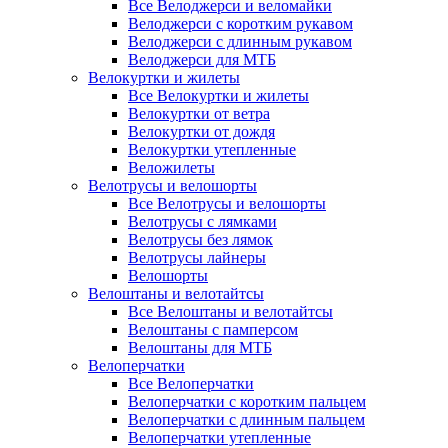
Все Велоджерси и веломайки
Велоджерси с коротким рукавом
Велоджерси с длинным рукавом
Велоджерси для МТБ
Велокуртки и жилеты
Все Велокуртки и жилеты
Велокуртки от ветра
Велокуртки от дождя
Велокуртки утепленные
Веложилеты
Велотрусы и велошорты
Все Велотрусы и велошорты
Велотрусы с лямками
Велотрусы без лямок
Велотрусы лайнеры
Велошорты
Велоштаны и велотайтсы
Все Велоштаны и велотайтсы
Велоштаны с памперсом
Велоштаны для МТБ
Велоперчатки
Все Велоперчатки
Велоперчатки с коротким пальцем
Велоперчатки с длинным пальцем
Велоперчатки утепленные