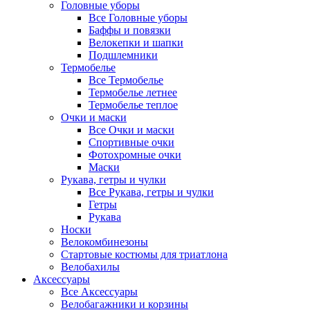
Головные уборы
Все Головные уборы
Баффы и повязки
Велокепки и шапки
Подшлемники
Термобелье
Все Термобелье
Термобелье летнее
Термобелье теплое
Очки и маски
Все Очки и маски
Спортивные очки
Фотохромные очки
Маски
Рукава, гетры и чулки
Все Рукава, гетры и чулки
Гетры
Рукава
Носки
Велокомбинезоны
Стартовые костюмы для триатлона
Велобахилы
Аксессуары
Все Аксессуары
Велобагажники и корзины