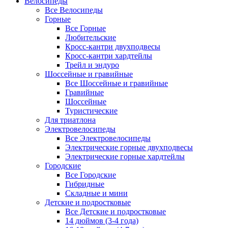
Велосипеды
Все Велосипеды
Горные
Все Горные
Любительские
Кросс-кантри двухподвесы
Кросс-кантри хардтейлы
Трейл и эндуро
Шоссейные и гравийные
Все Шоссейные и гравийные
Гравийные
Шоссейные
Туристические
Для триатлона
Электровелосипеды
Все Электровелосипеды
Электрические горные двухподвесы
Электрические горные хардтейлы
Городские
Все Городские
Гибридные
Складные и мини
Детские и подростковые
Все Детские и подростковые
14 дюймов (3-4 года)