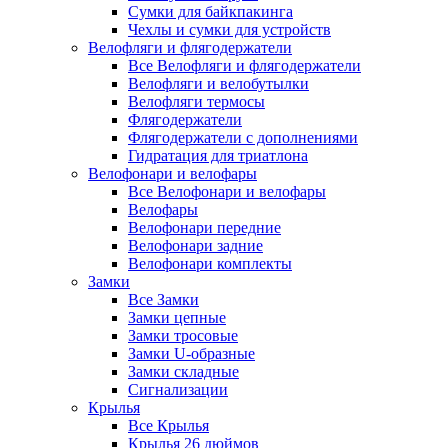
Сумки для байкпакинга
Чехлы и сумки для устройств
Велофляги и флягодержатели
Все Велофляги и флягодержатели
Велофляги и велобутылки
Велофляги термосы
Флягодержатели
Флягодержатели с дополнениями
Гидратация для триатлона
Велофонари и велофары
Все Велофонари и велофары
Велофары
Велофонари передние
Велофонари задние
Велофонари комплекты
Замки
Все Замки
Замки цепные
Замки тросовые
Замки U-образные
Замки складные
Сигнализации
Крылья
Все Крылья
Крылья 26 дюймов