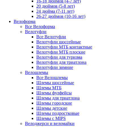
16-18 дюймов (4-7 лет)
20 дюймов (5-8 лет)
24 дюйма (7-11 лет)
26-27 дюймов (10-16 лет)
Велоформа
Все Велоформа
Велотуфли
Все Велотуфли
Велотуфли шоссейные
Велотуфли МТБ контактные
Велотуфли МТБ плоские
Велотуфли для туризма
Велотуфли для триатлона
Велотуфли зимние
Велошлемы
Все Велошлемы
Шлемы шоссейные
Шлемы МТБ
Шлемы фулфейсы
Шлемы для триатлона
Шлемы городские
Шлемы детские
Шлемы подростковые
Шлемы с MIPS
Велоджерси и веломайки