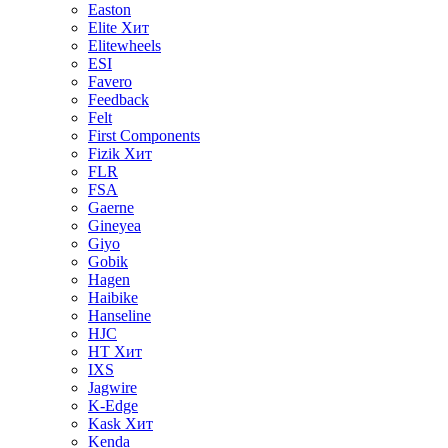
Easton
Elite
Хит
Elitewheels
ESI
Favero
Feedback
Felt
First Components
Fizik
Хит
FLR
FSA
Gaerne
Gineyea
Giyo
Gobik
Hagen
Haibike
Hanseline
HJC
HT
Хит
IXS
Jagwire
K-Edge
Kask
Хит
Kenda