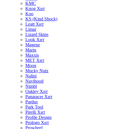
KMC
Knog
Хит
Koo
KS (Kind Shock)
Leatt
Хит
Limar
Lizard Skins
Look
Хит
Magene
Marin
Maxxis
MET
Хит
Moon
Mucky Nutz
Nalini
Navihood
Nimbl
Oakley
Хит
Panaracer
Хит
Pardus
Park Tool
Pirelli
Хит
Profile Design
Prologo
Хит
Prowheel