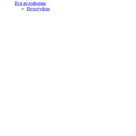
Вся велоформа
Велотуфли