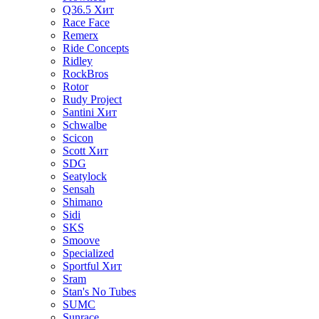
Q36.5
Хит
Race Face
Remerx
Ride Concepts
Ridley
RockBros
Rotor
Rudy Project
Santini
Хит
Schwalbe
Scicon
Scott
Хит
SDG
Seatylock
Sensah
Shimano
Sidi
SKS
Smoove
Specialized
Sportful
Хит
Sram
Stan's No Tubes
SUMC
Sunrace