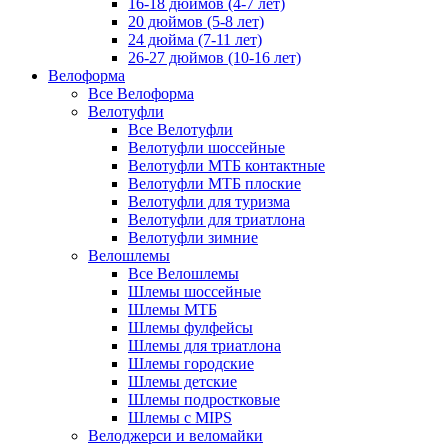
16-18 дюймов (4-7 лет)
20 дюймов (5-8 лет)
24 дюйма (7-11 лет)
26-27 дюймов (10-16 лет)
Велоформа
Все Велоформа
Велотуфли
Все Велотуфли
Велотуфли шоссейные
Велотуфли МТБ контактные
Велотуфли МТБ плоские
Велотуфли для туризма
Велотуфли для триатлона
Велотуфли зимние
Велошлемы
Все Велошлемы
Шлемы шоссейные
Шлемы МТБ
Шлемы фулфейсы
Шлемы для триатлона
Шлемы городские
Шлемы детские
Шлемы подростковые
Шлемы с MIPS
Велоджерси и веломайки