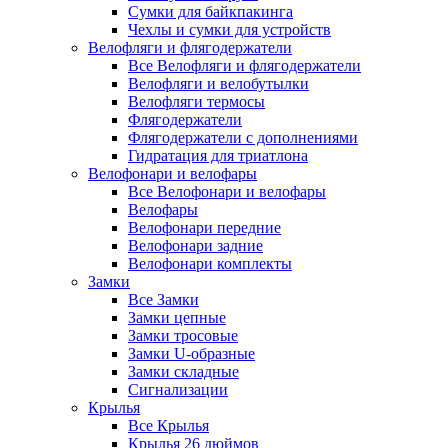
Сумки для байкпакинга
Чехлы и сумки для устройств
Велофляги и флягодержатели
Все Велофляги и флягодержатели
Велофляги и велобутылки
Велофляги термосы
Флягодержатели
Флягодержатели с дополнениями
Гидратация для триатлона
Велофонари и велофары
Все Велофонари и велофары
Велофары
Велофонари передние
Велофонари задние
Велофонари комплекты
Замки
Все Замки
Замки цепные
Замки тросовые
Замки U-образные
Замки складные
Сигнализации
Крылья
Все Крылья
Крылья 26 дюймов