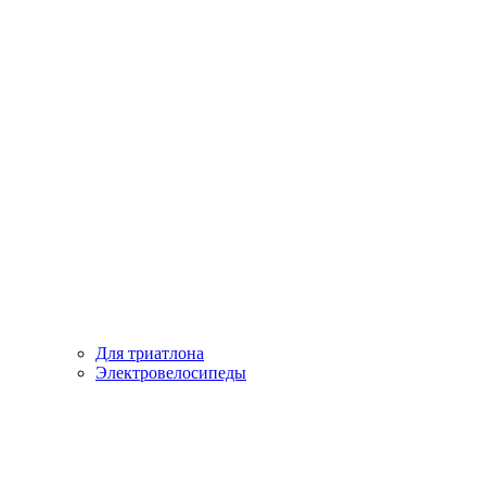
Для триатлона
Электровелосипеды