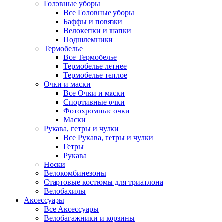
Головные уборы
Все Головные уборы
Баффы и повязки
Велокепки и шапки
Подшлемники
Термобелье
Все Термобелье
Термобелье летнее
Термобелье теплое
Очки и маски
Все Очки и маски
Спортивные очки
Фотохромные очки
Маски
Рукава, гетры и чулки
Все Рукава, гетры и чулки
Гетры
Рукава
Носки
Велокомбинезоны
Стартовые костюмы для триатлона
Велобахилы
Аксессуары
Все Аксессуары
Велобагажники и корзины