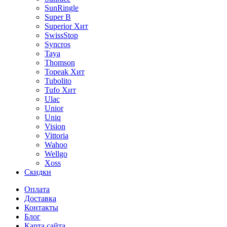
SunRingle
Super B
Superior
Хит
SwissStop
Syncros
Taya
Thomson
Topeak
Хит
Tubolito
Tufo
Хит
Ulac
Unior
Uniq
Vision
Vittoria
Wahoo
Wellgo
Xoss
Скидки
Оплата
Доставка
Контакты
Блог
Карта сайта