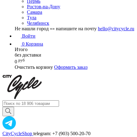
Пермь
Ростов-на-Дону
Самара
Тула
Челябинск
Не нашли город «
» напишите на почту
hello@citycycle.ru
Войти
0
Корзина
Итого
без доставки
руб
0
Очистить корзину
Оформить заказ
CityCycleShop
telegram: +7 (903) 500-20-70