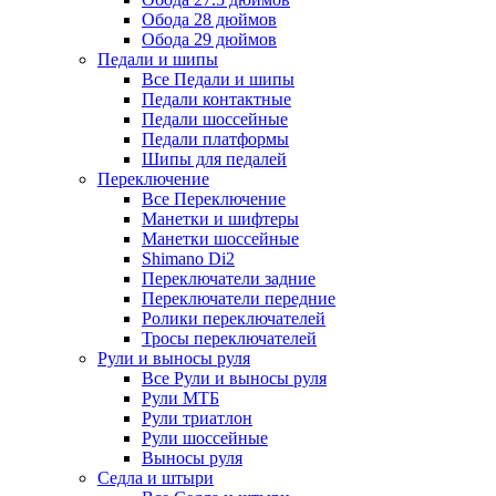
Обода 28 дюймов
Обода 29 дюймов
Педали и шипы
Все Педали и шипы
Педали контактные
Педали шоссейные
Педали платформы
Шипы для педалей
Переключение
Все Переключение
Манетки и шифтеры
Манетки шоссейные
Shimano Di2
Переключатели задние
Переключатели передние
Ролики переключателей
Тросы переключателей
Рули и выносы руля
Все Рули и выносы руля
Рули МТБ
Рули триатлон
Рули шоссейные
Выносы руля
Седла и штыри