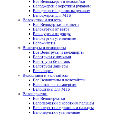
Все Велоджерси и веломайки
Велоджерси с коротким рукавом
Велоджерси с длинным рукавом
Велоджерси для МТБ
Велокуртки и жилеты
Все Велокуртки и жилеты
Велокуртки от ветра
Велокуртки от дождя
Велокуртки утепленные
Веложилеты
Велотрусы и велошорты
Все Велотрусы и велошорты
Велотрусы с лямками
Велотрусы без лямок
Велотрусы лайнеры
Велошорты
Велоштаны и велотайтсы
Все Велоштаны и велотайтсы
Велоштаны с памперсом
Велоштаны для МТБ
Велоперчатки
Все Велоперчатки
Велоперчатки с коротким пальцем
Велоперчатки с длинным пальцем
Велоперчатки утепленные