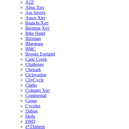
A2Z
Abus
Хит
Ass Savers
Assos
Хит
Bianchi
Хит
Biemme
Хит
Bike Hand
Birzman
Bluegrass
BMC
Brooks England
Cane Creek
Challenge
Chepark
Ciclovation
CityCycle
Clarks
Colnago
Хит
Continental
Crono
Cycplus
Dahon
Deda
DMT
e*Thirteen