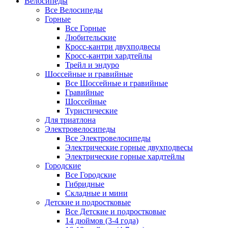
Велосипеды
Все Велосипеды
Горные
Все Горные
Любительские
Кросс-кантри двухподвесы
Кросс-кантри хардтейлы
Трейл и эндуро
Шоссейные и гравийные
Все Шоссейные и гравийные
Гравийные
Шоссейные
Туристические
Для триатлона
Электровелосипеды
Все Электровелосипеды
Электрические горные двухподвесы
Электрические горные хардтейлы
Городские
Все Городские
Гибридные
Складные и мини
Детские и подростковые
Все Детские и подростковые
14 дюймов (3-4 года)