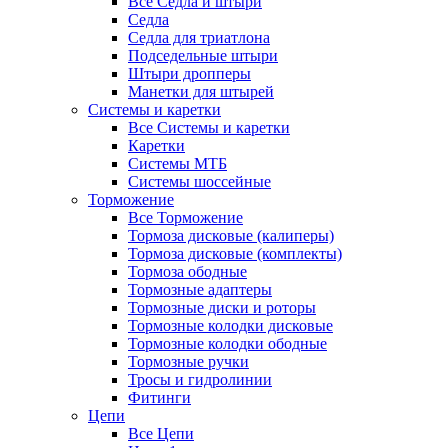
Все Седла и штыри
Седла
Седла для триатлона
Подседельные штыри
Штыри дропперы
Манетки для штырей
Системы и каретки
Все Системы и каретки
Каретки
Системы МТБ
Системы шоссейные
Торможение
Все Торможение
Тормоза дисковые (калиперы)
Тормоза дисковые (комплекты)
Тормоза ободные
Тормозные адаптеры
Тормозные диски и роторы
Тормозные колодки дисковые
Тормозные колодки ободные
Тормозные ручки
Тросы и гидролинии
Фитинги
Цепи
Все Цепи