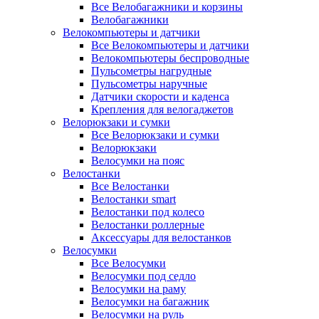
Все Велобагажники и корзины
Велобагажники
Велокомпьютеры и датчики
Все Велокомпьютеры и датчики
Велокомпьютеры беспроводные
Пульсометры нагрудные
Пульсометры наручные
Датчики скорости и каденса
Крепления для велогаджетов
Велорюкзаки и сумки
Все Велорюкзаки и сумки
Велорюкзаки
Велосумки на пояс
Велостанки
Все Велостанки
Велостанки smart
Велостанки под колесо
Велостанки роллерные
Аксессуары для велостанков
Велосумки
Все Велосумки
Велосумки под седло
Велосумки на раму
Велосумки на багажник
Велосумки на руль