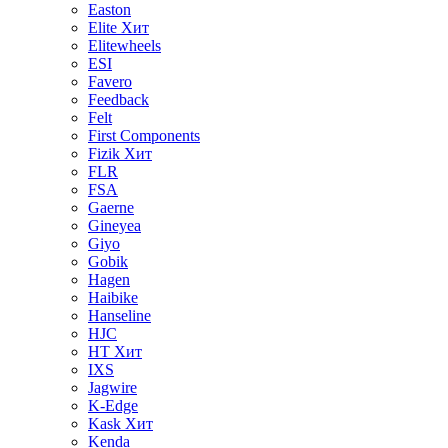
Easton
Elite
Хит
Elitewheels
ESI
Favero
Feedback
Felt
First Components
Fizik
Хит
FLR
FSA
Gaerne
Gineyea
Giyo
Gobik
Hagen
Haibike
Hanseline
HJC
HT
Хит
IXS
Jagwire
K-Edge
Kask
Хит
Kenda