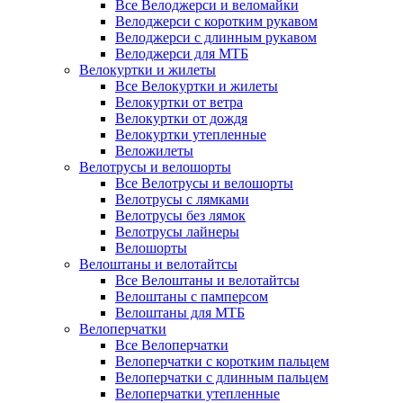
Все Велоджерси и веломайки
Велоджерси с коротким рукавом
Велоджерси с длинным рукавом
Велоджерси для МТБ
Велокуртки и жилеты
Все Велокуртки и жилеты
Велокуртки от ветра
Велокуртки от дождя
Велокуртки утепленные
Веложилеты
Велотрусы и велошорты
Все Велотрусы и велошорты
Велотрусы с лямками
Велотрусы без лямок
Велотрусы лайнеры
Велошорты
Велоштаны и велотайтсы
Все Велоштаны и велотайтсы
Велоштаны с памперсом
Велоштаны для МТБ
Велоперчатки
Все Велоперчатки
Велоперчатки с коротким пальцем
Велоперчатки с длинным пальцем
Велоперчатки утепленные