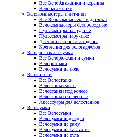
Все Велобагажники и корзины
Велобагажники
Велокомпьютеры и датчики
Все Велокомпьютеры и датчики
Велокомпьютеры беспроводные
Пульсометры нагрудные
Пульсометры наручные
Датчики скорости и каденса
Крепления для велогаджетов
Велорюкзаки и сумки
Все Велорюкзаки и сумки
Велорюкзаки
Велосумки на пояс
Велостанки
Все Велостанки
Велостанки smart
Велостанки под колесо
Велостанки роллерные
Аксессуары для велостанков
Велосумки
Все Велосумки
Велосумки под седло
Велосумки на раму
Велосумки на багажник
Велосумки на руль