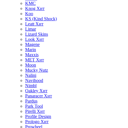
KMC
Knog
Хит
Koo
KS (Kind Shock)
Leatt
Хит
Limar
Lizard Skins
Look
Хит
Magene
Marin
Maxxis
MET
Хит
Moon
Mucky Nutz
Nalini
Navihood
Nimbl
Oakley
Хит
Panaracer
Хит
Pardus
Park Tool
Pirelli
Хит
Profile Design
Prologo
Хит
Prowheel