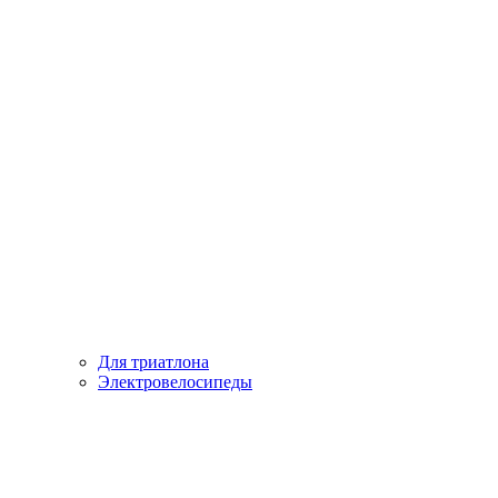
Для триатлона
Электровелосипеды