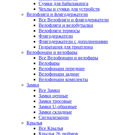
Сумки для байкпакинга
Чехлы и сумки для устройств
Велофляги и флягодержатели
Все Велофляги и флягодержатели
Велофляги и велобутылки
Велофляги термосы
Флягодержатели
Флягодержатели с дополнениями
Гидратация для триатлона
Велофонари и велофары
Все Велофонари и велофары
Велофары
Велофонари передние
Велофонари задние
Велофонари комплекты
Замки
Все Замки
Замки цепные
Замки тросовые
Замки U-образные
Замки складные
Сигнализации
Крылья
Все Крылья
Крылья 26 дюймов