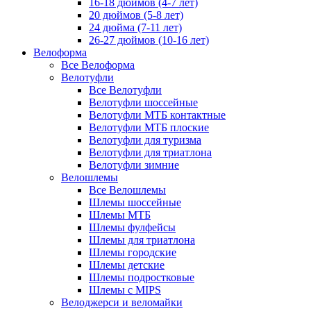
16-18 дюймов (4-7 лет)
20 дюймов (5-8 лет)
24 дюйма (7-11 лет)
26-27 дюймов (10-16 лет)
Велоформа
Все Велоформа
Велотуфли
Все Велотуфли
Велотуфли шоссейные
Велотуфли МТБ контактные
Велотуфли МТБ плоские
Велотуфли для туризма
Велотуфли для триатлона
Велотуфли зимние
Велошлемы
Все Велошлемы
Шлемы шоссейные
Шлемы МТБ
Шлемы фулфейсы
Шлемы для триатлона
Шлемы городские
Шлемы детские
Шлемы подростковые
Шлемы с MIPS
Велоджерси и веломайки