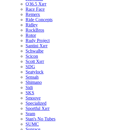
Q36.5
Хит
Race Face
Remerx
Ride Concepts
Ridley
RockBros
Rotor
Rudy Project
Santini
Хит
Schwalbe
Scicon
Scott
Хит
SDG
Seatylock
Sensah
Shimano
Sidi
SKS
Smoove
Specialized
Sportful
Хит
Sram
Stan's No Tubes
SUMC
Sunrace