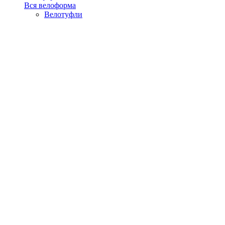
Вся велоформа
Велотуфли