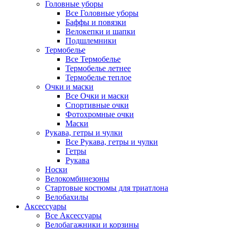
Головные уборы
Все Головные уборы
Баффы и повязки
Велокепки и шапки
Подшлемники
Термобелье
Все Термобелье
Термобелье летнее
Термобелье теплое
Очки и маски
Все Очки и маски
Спортивные очки
Фотохромные очки
Маски
Рукава, гетры и чулки
Все Рукава, гетры и чулки
Гетры
Рукава
Носки
Велокомбинезоны
Стартовые костюмы для триатлона
Велобахилы
Аксессуары
Все Аксессуары
Велобагажники и корзины