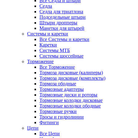
Все Седла и штыри
Седла
Седла для триатлона
Подседельные штыри
Штыри дропперы
Манетки для штырей
Системы и каретки
Все Системы и каретки
Каретки
Системы МТБ
Системы шоссейные
Торможение
Все Торможение
Тормоза дисковые (калиперы)
Тормоза дисковые (комплекты)
Тормоза ободные
Тормозные адаптеры
Тормозные диски и роторы
Тормозные колодки дисковые
Тормозные колодки ободные
Тормозные ручки
Тросы и гидролинии
Фитинги
Цепи
Все Цепи