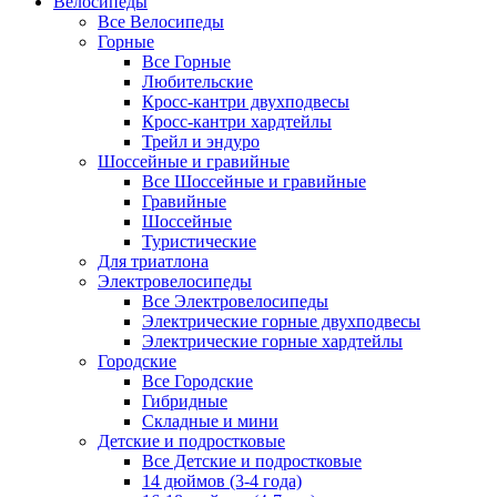
Велосипеды
Все Велосипеды
Горные
Все Горные
Любительские
Кросс-кантри двухподвесы
Кросс-кантри хардтейлы
Трейл и эндуро
Шоссейные и гравийные
Все Шоссейные и гравийные
Гравийные
Шоссейные
Туристические
Для триатлона
Электровелосипеды
Все Электровелосипеды
Электрические горные двухподвесы
Электрические горные хардтейлы
Городские
Все Городские
Гибридные
Складные и мини
Детские и подростковые
Все Детские и подростковые
14 дюймов (3-4 года)