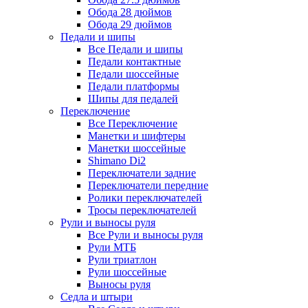
Обода 28 дюймов
Обода 29 дюймов
Педали и шипы
Все Педали и шипы
Педали контактные
Педали шоссейные
Педали платформы
Шипы для педалей
Переключение
Все Переключение
Манетки и шифтеры
Манетки шоссейные
Shimano Di2
Переключатели задние
Переключатели передние
Ролики переключателей
Тросы переключателей
Рули и выносы руля
Все Рули и выносы руля
Рули МТБ
Рули триатлон
Рули шоссейные
Выносы руля
Седла и штыри