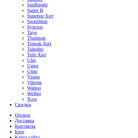
SunRingle
Super B
Superior
Хит
SwissStop
Syncros
Taya
Thomson
Topeak
Хит
Tubolito
Tufo
Хит
Ulac
Unior
Uniq
Vision
Vittoria
Wahoo
Wellgo
Xoss
Скидки
Оплата
Доставка
Контакты
Блог
Карта сайта