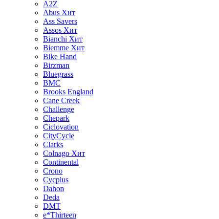
A2Z
Abus
Хит
Ass Savers
Assos
Хит
Bianchi
Хит
Biemme
Хит
Bike Hand
Birzman
Bluegrass
BMC
Brooks England
Cane Creek
Challenge
Chepark
Ciclovation
CityCycle
Clarks
Colnago
Хит
Continental
Crono
Cycplus
Dahon
Deda
DMT
e*Thirteen