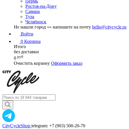
Пермь
Ростов-на-Дону
Самара
Тула
Челябинск
Не нашли город «
» напишите на почту
hello@citycycle.ru
Войти
0
Корзина
Итого
без доставки
руб
0
Очистить корзину
Оформить заказ
CityCycleShop
telegram: +7 (903) 500-20-70