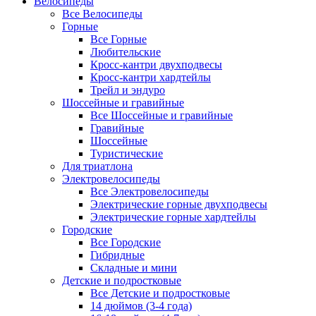
Велосипеды
Все Велосипеды
Горные
Все Горные
Любительские
Кросс-кантри двухподвесы
Кросс-кантри хардтейлы
Трейл и эндуро
Шоссейные и гравийные
Все Шоссейные и гравийные
Гравийные
Шоссейные
Туристические
Для триатлона
Электровелосипеды
Все Электровелосипеды
Электрические горные двухподвесы
Электрические горные хардтейлы
Городские
Все Городские
Гибридные
Складные и мини
Детские и подростковые
Все Детские и подростковые
14 дюймов (3-4 года)