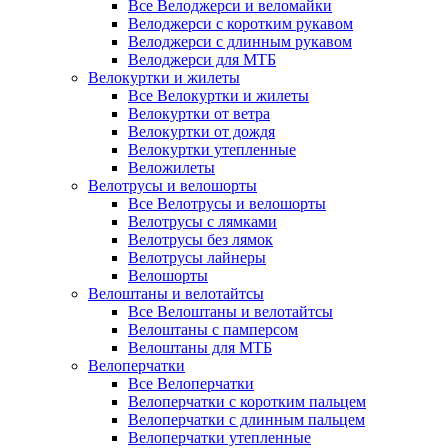
Все Велоджерси и веломайки
Велоджерси с коротким рукавом
Велоджерси с длинным рукавом
Велоджерси для МТБ
Велокуртки и жилеты
Все Велокуртки и жилеты
Велокуртки от ветра
Велокуртки от дождя
Велокуртки утепленные
Веложилеты
Велотрусы и велошорты
Все Велотрусы и велошорты
Велотрусы с лямками
Велотрусы без лямок
Велотрусы лайнеры
Велошорты
Велоштаны и велотайтсы
Все Велоштаны и велотайтсы
Велоштаны с памперсом
Велоштаны для МТБ
Велоперчатки
Все Велоперчатки
Велоперчатки с коротким пальцем
Велоперчатки с длинным пальцем
Велоперчатки утепленные