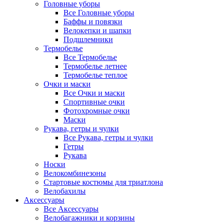
Головные уборы
Все Головные уборы
Баффы и повязки
Велокепки и шапки
Подшлемники
Термобелье
Все Термобелье
Термобелье летнее
Термобелье теплое
Очки и маски
Все Очки и маски
Спортивные очки
Фотохромные очки
Маски
Рукава, гетры и чулки
Все Рукава, гетры и чулки
Гетры
Рукава
Носки
Велокомбинезоны
Стартовые костюмы для триатлона
Велобахилы
Аксессуары
Все Аксессуары
Велобагажники и корзины