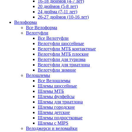
16-18 дюймов (4-7 лет)
20 дюймов (5-8 лет)
24 дюйма (7-11 лет)
26-27 дюймов (10-16 лет)
Велоформа
Все Велоформа
Велотуфли
Все Велотуфли
Велотуфли шоссейные
Велотуфли МТБ контактные
Велотуфли МТБ плоские
Велотуфли для туризма
Велотуфли для триатлона
Велотуфли зимние
Велошлемы
Все Велошлемы
Шлемы шоссейные
Шлемы МТБ
Шлемы фулфейсы
Шлемы для триатлона
Шлемы городские
Шлемы детские
Шлемы подростковые
Шлемы с MIPS
Велоджерси и веломайки