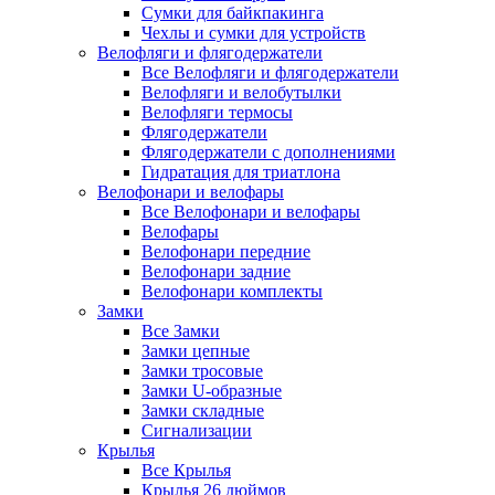
Сумки для байкпакинга
Чехлы и сумки для устройств
Велофляги и флягодержатели
Все Велофляги и флягодержатели
Велофляги и велобутылки
Велофляги термосы
Флягодержатели
Флягодержатели с дополнениями
Гидратация для триатлона
Велофонари и велофары
Все Велофонари и велофары
Велофары
Велофонари передние
Велофонари задние
Велофонари комплекты
Замки
Все Замки
Замки цепные
Замки тросовые
Замки U-образные
Замки складные
Сигнализации
Крылья
Все Крылья
Крылья 26 дюймов