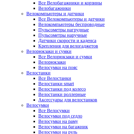
Все Велобагажники и корзины
Велобагажники
Велокомпьютеры и датчики
Все Велокомпьютеры и датчики
Велокомпьютеры беспроводные
Пульсометры нагрудные
Пульсометры наручные
Датчики скорости и каденса
Крепления для велогаджетов
Велорюкзаки и сумки
Все Велорюкзаки и сумки
Велорюкзаки
Велосумки на пояс
Велостанки
Все Велостанки
Велостанки smart
Велостанки под колесо
Велостанки роллерные
Аксессуары для велостанков
Велосумки
Все Велосумки
Велосумки под седло
Велосумки на раму
Велосумки на багажник
Велосумки на руль