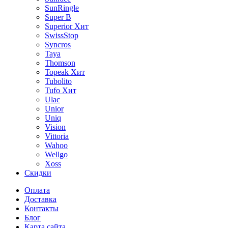
SunRingle
Super B
Superior
Хит
SwissStop
Syncros
Taya
Thomson
Topeak
Хит
Tubolito
Tufo
Хит
Ulac
Unior
Uniq
Vision
Vittoria
Wahoo
Wellgo
Xoss
Скидки
Оплата
Доставка
Контакты
Блог
Карта сайта