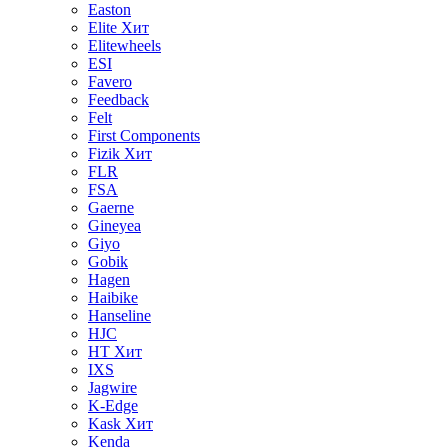
Easton
Elite
Хит
Elitewheels
ESI
Favero
Feedback
Felt
First Components
Fizik
Хит
FLR
FSA
Gaerne
Gineyea
Giyo
Gobik
Hagen
Haibike
Hanseline
HJC
HT
Хит
IXS
Jagwire
K-Edge
Kask
Хит
Kenda