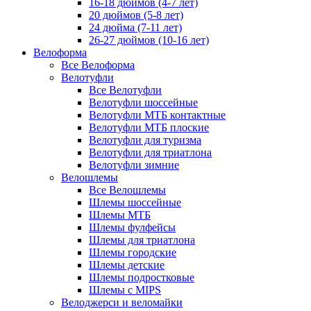
16-18 дюймов (4-7 лет)
20 дюймов (5-8 лет)
24 дюйма (7-11 лет)
26-27 дюймов (10-16 лет)
Велоформа
Все Велоформа
Велотуфли
Все Велотуфли
Велотуфли шоссейные
Велотуфли МТБ контактные
Велотуфли МТБ плоские
Велотуфли для туризма
Велотуфли для триатлона
Велотуфли зимние
Велошлемы
Все Велошлемы
Шлемы шоссейные
Шлемы МТБ
Шлемы фулфейсы
Шлемы для триатлона
Шлемы городские
Шлемы детские
Шлемы подростковые
Шлемы с MIPS
Велоджерси и веломайки