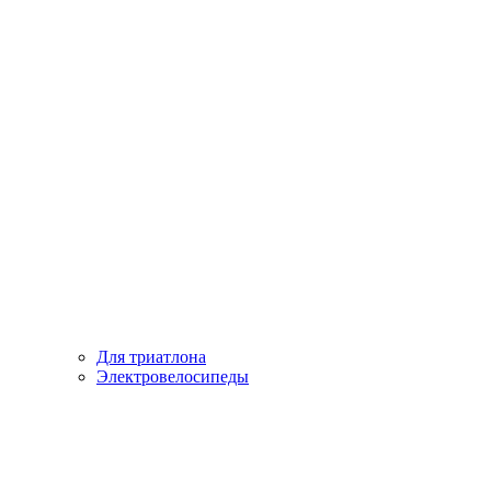
Для триатлона
Электровелосипеды