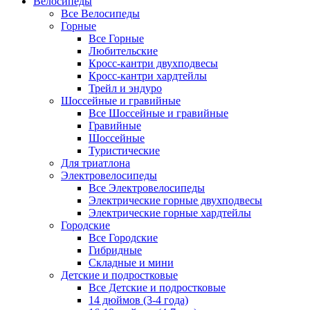
Велосипеды
Все Велосипеды
Горные
Все Горные
Любительские
Кросс-кантри двухподвесы
Кросс-кантри хардтейлы
Трейл и эндуро
Шоссейные и гравийные
Все Шоссейные и гравийные
Гравийные
Шоссейные
Туристические
Для триатлона
Электровелосипеды
Все Электровелосипеды
Электрические горные двухподвесы
Электрические горные хардтейлы
Городские
Все Городские
Гибридные
Складные и мини
Детские и подростковые
Все Детские и подростковые
14 дюймов (3-4 года)