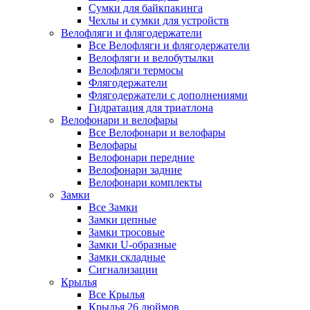
Сумки для байкпакинга
Чехлы и сумки для устройств
Велофляги и флягодержатели
Все Велофляги и флягодержатели
Велофляги и велобутылки
Велофляги термосы
Флягодержатели
Флягодержатели с дополнениями
Гидратация для триатлона
Велофонари и велофары
Все Велофонари и велофары
Велофары
Велофонари передние
Велофонари задние
Велофонари комплекты
Замки
Все Замки
Замки цепные
Замки тросовые
Замки U-образные
Замки складные
Сигнализации
Крылья
Все Крылья
Крылья 26 дюймов