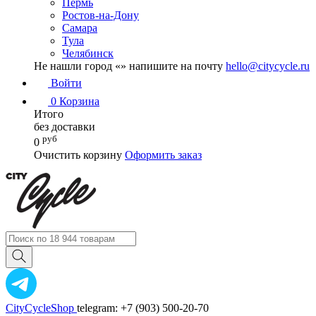
Пермь
Ростов-на-Дону
Самара
Тула
Челябинск
Не нашли город «
» напишите на почту
hello@citycycle.ru
Войти
0
Корзина
Итого
без доставки
руб
0
Очистить корзину
Оформить заказ
CityCycleShop
telegram: +7 (903) 500-20-70