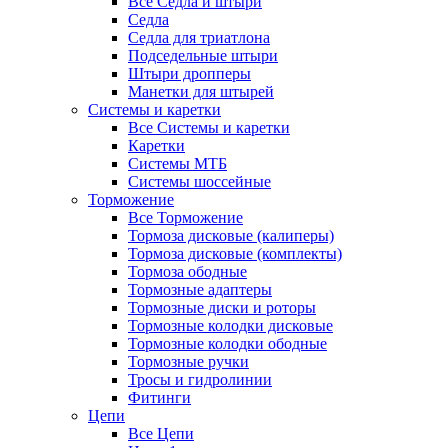
Все Седла и штыри
Седла
Седла для триатлона
Подседельные штыри
Штыри дропперы
Манетки для штырей
Системы и каретки
Все Системы и каретки
Каретки
Системы МТБ
Системы шоссейные
Торможение
Все Торможение
Тормоза дисковые (калиперы)
Тормоза дисковые (комплекты)
Тормоза ободные
Тормозные адаптеры
Тормозные диски и роторы
Тормозные колодки дисковые
Тормозные колодки ободные
Тормозные ручки
Тросы и гидролинии
Фитинги
Цепи
Все Цепи