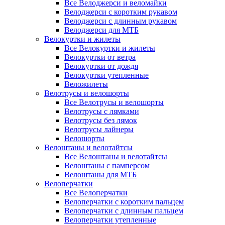
Все Велоджерси и веломайки
Велоджерси с коротким рукавом
Велоджерси с длинным рукавом
Велоджерси для МТБ
Велокуртки и жилеты
Все Велокуртки и жилеты
Велокуртки от ветра
Велокуртки от дождя
Велокуртки утепленные
Веложилеты
Велотрусы и велошорты
Все Велотрусы и велошорты
Велотрусы с лямками
Велотрусы без лямок
Велотрусы лайнеры
Велошорты
Велоштаны и велотайтсы
Все Велоштаны и велотайтсы
Велоштаны с памперсом
Велоштаны для МТБ
Велоперчатки
Все Велоперчатки
Велоперчатки с коротким пальцем
Велоперчатки с длинным пальцем
Велоперчатки утепленные