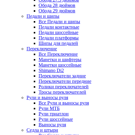
Обода 28 дюймов
Обода 29 дюймов
Педали и шипы
Все Педали и шипы
Педали контактные
Педали шоссейные
Педали платформы
Шипы для педалей
Переключение
Все Переключение
Манетки и шифтеры
Манетки шоссейные
Shimano Di2
Переключатели задние
Переключатели передние
Ролики переключателей
Тросы переключателей
Рули и выносы руля
Все Рули и выносы руля
Рули МТБ
Рули триатлон
Рули шоссейные
Выносы руля
Седла и штыри