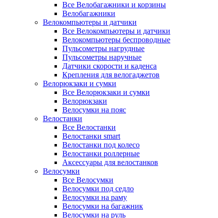
Все Велобагажники и корзины
Велобагажники
Велокомпьютеры и датчики
Все Велокомпьютеры и датчики
Велокомпьютеры беспроводные
Пульсометры нагрудные
Пульсометры наручные
Датчики скорости и каденса
Крепления для велогаджетов
Велорюкзаки и сумки
Все Велорюкзаки и сумки
Велорюкзаки
Велосумки на пояс
Велостанки
Все Велостанки
Велостанки smart
Велостанки под колесо
Велостанки роллерные
Аксессуары для велостанков
Велосумки
Все Велосумки
Велосумки под седло
Велосумки на раму
Велосумки на багажник
Велосумки на руль