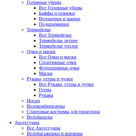
Головные уборы
Все Головные уборы
Баффы и повязки
Велокепки и шапки
Подшлемники
Термобелье
Все Термобелье
Термобелье летнее
Термобелье теплое
Очки и маски
Все Очки и маски
Спортивные очки
Фотохромные очки
Маски
Рукава, гетры и чулки
Все Рукава, гетры и чулки
Гетры
Рукава
Носки
Велокомбинезоны
Стартовые костюмы для триатлона
Велобахилы
Аксессуары
Все Аксессуары
Велобагажники и корзины