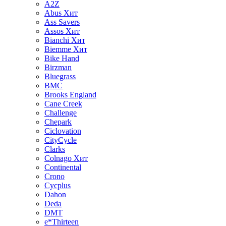
A2Z
Abus
Хит
Ass Savers
Assos
Хит
Bianchi
Хит
Biemme
Хит
Bike Hand
Birzman
Bluegrass
BMC
Brooks England
Cane Creek
Challenge
Chepark
Ciclovation
CityCycle
Clarks
Colnago
Хит
Continental
Crono
Cycplus
Dahon
Deda
DMT
e*Thirteen