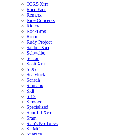
Q36.5
Хит
Race Face
Remerx
Ride Concepts
Ridley
RockBros
Rotor
Rudy Project
Santini
Хит
Schwalbe
Scicon
Scott
Хит
SDG
Seatylock
Sensah
Shimano
Sidi
SKS
Smoove
Specialized
Sportful
Хит
Sram
Stan's No Tubes
SUMC
Sunrace