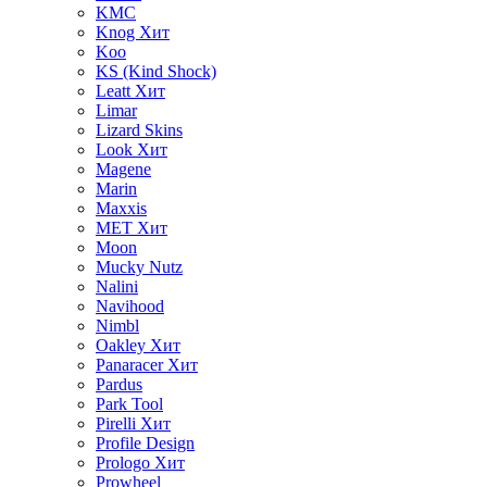
KMC
Knog
Хит
Koo
KS (Kind Shock)
Leatt
Хит
Limar
Lizard Skins
Look
Хит
Magene
Marin
Maxxis
MET
Хит
Moon
Mucky Nutz
Nalini
Navihood
Nimbl
Oakley
Хит
Panaracer
Хит
Pardus
Park Tool
Pirelli
Хит
Profile Design
Prologo
Хит
Prowheel