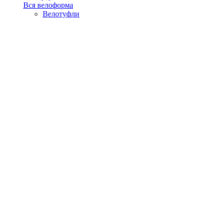
Вся велоформа
Велотуфли