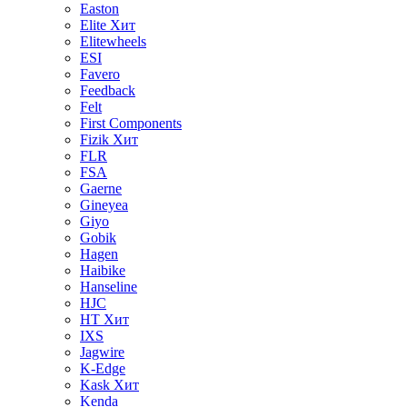
Easton
Elite
Хит
Elitewheels
ESI
Favero
Feedback
Felt
First Components
Fizik
Хит
FLR
FSA
Gaerne
Gineyea
Giyo
Gobik
Hagen
Haibike
Hanseline
HJC
HT
Хит
IXS
Jagwire
K-Edge
Kask
Хит
Kenda