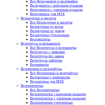
Все Велоджерси и веломайки
Велоджерси с коротким рукавом
Велоджерси с длинным рукавом
Велоджерси для МТБ
Велокуртки и жилеты
Все Велокуртки и жилеты
Велокуртки от ветра
Велокуртки от дождя
Велокуртки утепленные
Веложилеты
Велотрусы и велошорты
Все Велотрусы и велошорты
Велотрусы с лямками
Велотрусы без лямок
Велотрусы лайнеры
Велошорты
Велоштаны и велотайтсы
Все Велоштаны и велотайтсы
Велоштаны с памперсом
Велоштаны для МТБ
Велоперчатки
Все Велоперчатки
Велоперчатки с коротким пальцем
Велоперчатки с длинным пальцем
Велоперчатки утепленные