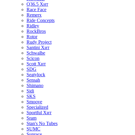
Q36.5
Хит
Race Face
Remerx
Ride Concepts
Ridley
RockBros
Rotor
Rudy Project
Santini
Хит
Schwalbe
Scicon
Scott
Хит
SDG
Seatylock
Sensah
Shimano
Sidi
SKS
Smoove
Specialized
Sportful
Хит
Sram
Stan's No Tubes
SUMC
Sunrace