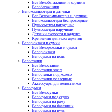
Все Велобагажники и корзины
Велобагажники
Велокомпьютеры и датчики
Все Велокомпьютеры и датчики
Велокомпьютеры беспроводные
Пульсометры нагрудные
Пульсометры наручные
Датчики скорости и каденса
Крепления для велогаджетов
Велорюкзаки и сумки
Все Велорюкзаки и сумки
Велорюкзаки
Велосумки на пояс
Велостанки
Все Велостанки
Велостанки smart
Велостанки под колесо
Велостанки роллерные
Аксессуары для велостанков
Велосумки
Все Велосумки
Велосумки под седло
Велосумки на раму
Велосумки на багажник
Велосумки на руль