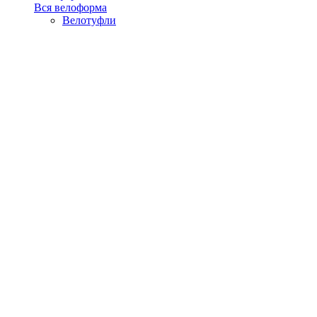
Вся велоформа
Велотуфли