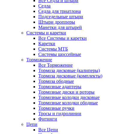
Все Седла и штыри
Седла
Седла для триатлона
Подседельные штыри
Штыри дропперы
Манетки для штырей
Системы и каретки
Все Системы и каретки
Каретки
Системы МТБ
Системы шоссейные
Торможение
Все Торможение
Тормоза дисковые (калиперы)
Тормоза дисковые (комплекты)
Тормоза ободные
Тормозные адаптеры
Тормозные диски и роторы
Тормозные колодки дисковые
Тормозные колодки ободные
Тормозные ручки
Тросы и гидролинии
Фитинги
Цепи
Все Цепи