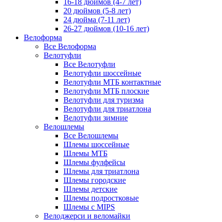
16-18 дюймов (4-7 лет)
20 дюймов (5-8 лет)
24 дюйма (7-11 лет)
26-27 дюймов (10-16 лет)
Велоформа
Все Велоформа
Велотуфли
Все Велотуфли
Велотуфли шоссейные
Велотуфли МТБ контактные
Велотуфли МТБ плоские
Велотуфли для туризма
Велотуфли для триатлона
Велотуфли зимние
Велошлемы
Все Велошлемы
Шлемы шоссейные
Шлемы МТБ
Шлемы фулфейсы
Шлемы для триатлона
Шлемы городские
Шлемы детские
Шлемы подростковые
Шлемы с MIPS
Велоджерси и веломайки