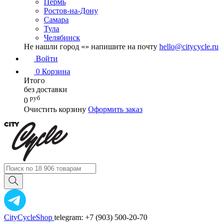
Пермь
Ростов-на-Дону
Самара
Тула
Челябинск
Не нашли город «
» напишите на почту
hello@citycycle.ru
Войти
0
Корзина
Итого
без доставки
руб
0
Очистить корзину
Оформить заказ
CityCycleShop
telegram: +7 (903) 500-20-70