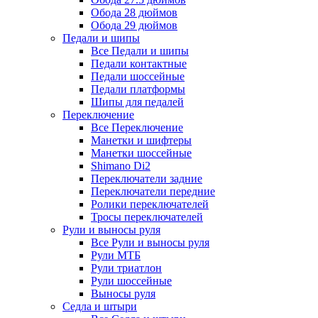
Обода 28 дюймов
Обода 29 дюймов
Педали и шипы
Все Педали и шипы
Педали контактные
Педали шоссейные
Педали платформы
Шипы для педалей
Переключение
Все Переключение
Манетки и шифтеры
Манетки шоссейные
Shimano Di2
Переключатели задние
Переключатели передние
Ролики переключателей
Тросы переключателей
Рули и выносы руля
Все Рули и выносы руля
Рули МТБ
Рули триатлон
Рули шоссейные
Выносы руля
Седла и штыри