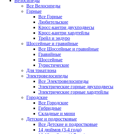
Велосипеды
Все Велосипеды
Горные
Все Горные
Любительские
Кросс-кантри двухподвесы
Кросс-кантри хардтейлы
Трейл и эндуро
Шоссейные и гравийные
Все Шоссейные и гравийные
Гравийные
Шоссейные
Туристические
Для триатлона
Электровелосипеды
Все Электровелосипеды
Электрические горные двухподвесы
Электрические горные хардтейлы
Городские
Все Городские
Гибридные
Складные и мини
Детские и подростковые
Все Детские и подростковые
14 дюймов (3-4 года)