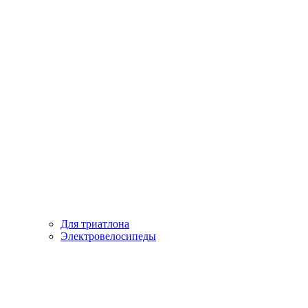
Для триатлона
Электровелосипеды