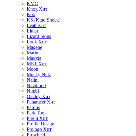
KMC
Knog
Хит
Koo
KS (Kind Shock)
Leatt
Хит
Limar
Lizard Skins
Look
Хит
Magene
Marin
Maxxis
MET
Хит
Moon
Mucky Nutz
Nalini
Navihood
Nimbl
Oakley
Хит
Panaracer
Хит
Pardus
Park Tool
Pirelli
Хит
Profile Design
Prologo
Хит
Prowheel