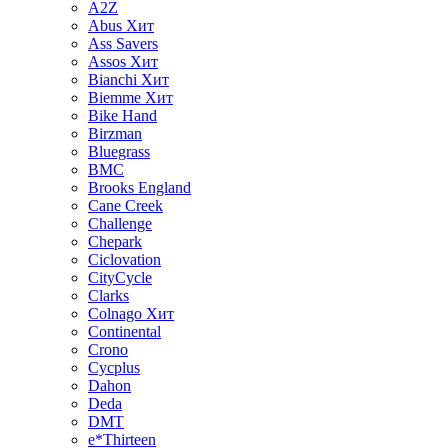
A2Z
Abus
Хит
Ass Savers
Assos
Хит
Bianchi
Хит
Biemme
Хит
Bike Hand
Birzman
Bluegrass
BMC
Brooks England
Cane Creek
Challenge
Chepark
Ciclovation
CityCycle
Clarks
Colnago
Хит
Continental
Crono
Cycplus
Dahon
Deda
DMT
e*Thirteen