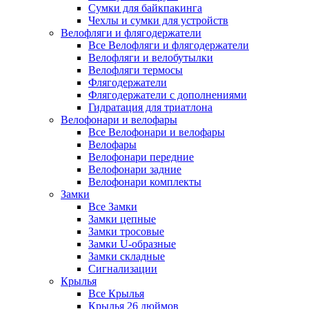
Сумки для байкпакинга
Чехлы и сумки для устройств
Велофляги и флягодержатели
Все Велофляги и флягодержатели
Велофляги и велобутылки
Велофляги термосы
Флягодержатели
Флягодержатели с дополнениями
Гидратация для триатлона
Велофонари и велофары
Все Велофонари и велофары
Велофары
Велофонари передние
Велофонари задние
Велофонари комплекты
Замки
Все Замки
Замки цепные
Замки тросовые
Замки U-образные
Замки складные
Сигнализации
Крылья
Все Крылья
Крылья 26 дюймов