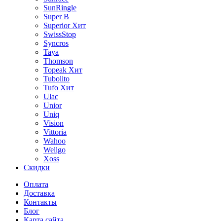
SunRingle
Super B
Superior
Хит
SwissStop
Syncros
Taya
Thomson
Topeak
Хит
Tubolito
Tufo
Хит
Ulac
Unior
Uniq
Vision
Vittoria
Wahoo
Wellgo
Xoss
Скидки
Оплата
Доставка
Контакты
Блог
Карта сайта