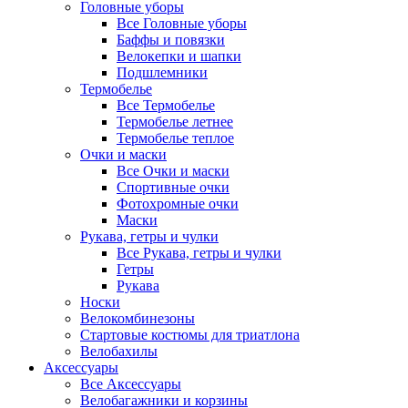
Головные уборы
Все Головные уборы
Баффы и повязки
Велокепки и шапки
Подшлемники
Термобелье
Все Термобелье
Термобелье летнее
Термобелье теплое
Очки и маски
Все Очки и маски
Спортивные очки
Фотохромные очки
Маски
Рукава, гетры и чулки
Все Рукава, гетры и чулки
Гетры
Рукава
Носки
Велокомбинезоны
Стартовые костюмы для триатлона
Велобахилы
Аксессуары
Все Аксессуары
Велобагажники и корзины