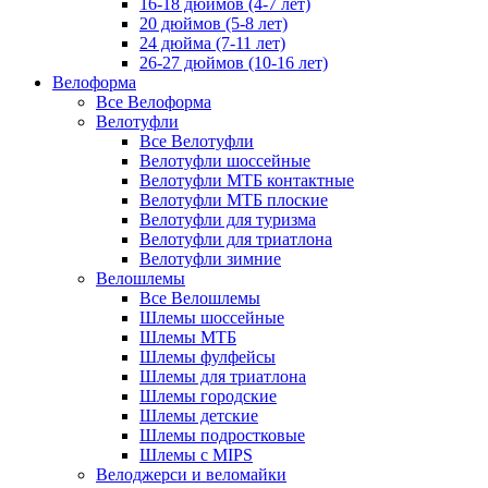
16-18 дюймов (4-7 лет)
20 дюймов (5-8 лет)
24 дюйма (7-11 лет)
26-27 дюймов (10-16 лет)
Велоформа
Все Велоформа
Велотуфли
Все Велотуфли
Велотуфли шоссейные
Велотуфли МТБ контактные
Велотуфли МТБ плоские
Велотуфли для туризма
Велотуфли для триатлона
Велотуфли зимние
Велошлемы
Все Велошлемы
Шлемы шоссейные
Шлемы МТБ
Шлемы фулфейсы
Шлемы для триатлона
Шлемы городские
Шлемы детские
Шлемы подростковые
Шлемы с MIPS
Велоджерси и веломайки