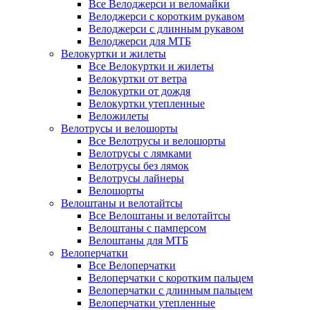
Все Велоджерси и веломайки
Велоджерси с коротким рукавом
Велоджерси с длинным рукавом
Велоджерси для МТБ
Велокуртки и жилеты
Все Велокуртки и жилеты
Велокуртки от ветра
Велокуртки от дождя
Велокуртки утепленные
Веложилеты
Велотрусы и велошорты
Все Велотрусы и велошорты
Велотрусы с лямками
Велотрусы без лямок
Велотрусы лайнеры
Велошорты
Велоштаны и велотайтсы
Все Велоштаны и велотайтсы
Велоштаны с памперсом
Велоштаны для МТБ
Велоперчатки
Все Велоперчатки
Велоперчатки с коротким пальцем
Велоперчатки с длинным пальцем
Велоперчатки утепленные