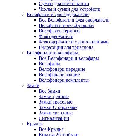
Сумки для байкпакинга
Чехлы и сумки для устройств
Велофляги и флягодержатели
Все Велофляги и флягодержатели
Велофляги и велобутылки
Велофляги термосы
Флягодержатели
Флягодержатели с дополнениями
Гидратация для триатлона
Велофонари и велофары
Все Велофонари и велофары
Велофары
Велофонари передние
Велофонари задние
Велофонари комплекты
Замки
Все Замки
Замки цепные
Замки тросовые
Замки U-образные
Замки складные
Сигнализации
Крылья
Все Крылья
Крылья 26 дюймов