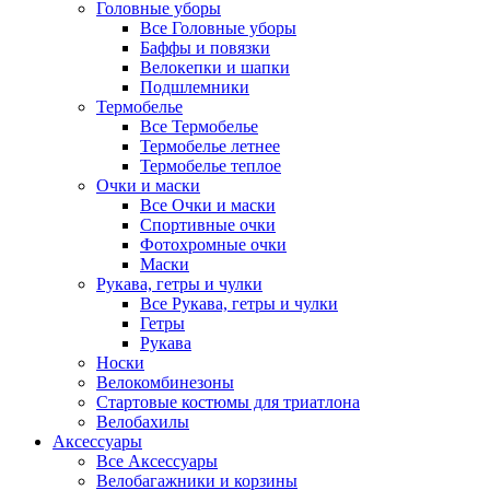
Головные уборы
Все Головные уборы
Баффы и повязки
Велокепки и шапки
Подшлемники
Термобелье
Все Термобелье
Термобелье летнее
Термобелье теплое
Очки и маски
Все Очки и маски
Спортивные очки
Фотохромные очки
Маски
Рукава, гетры и чулки
Все Рукава, гетры и чулки
Гетры
Рукава
Носки
Велокомбинезоны
Стартовые костюмы для триатлона
Велобахилы
Аксессуары
Все Аксессуары
Велобагажники и корзины