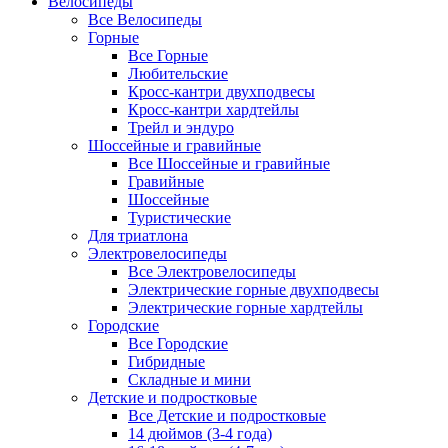
Велосипеды
Все Велосипеды
Горные
Все Горные
Любительские
Кросс-кантри двухподвесы
Кросс-кантри хардтейлы
Трейл и эндуро
Шоссейные и гравийные
Все Шоссейные и гравийные
Гравийные
Шоссейные
Туристические
Для триатлона
Электровелосипеды
Все Электровелосипеды
Электрические горные двухподвесы
Электрические горные хардтейлы
Городские
Все Городские
Гибридные
Складные и мини
Детские и подростковые
Все Детские и подростковые
14 дюймов (3-4 года)