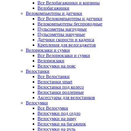
Все Велобагажники и корзины
Велобагажники
Велокомпьютеры и датчики
Все Велокомпьютеры и датчики
Велокомпьютеры беспроводные
Пульсометры нагрудные
Пульсометры наручные
Датчики скорости и каденса
Крепления для велогаджетов
Велорюкзаки и сумки
Все Велорюкзаки и сумки
Велорюкзаки
Велосумки на пояс
Велостанки
Все Велостанки
Велостанки smart
Велостанки под колесо
Велостанки роллерные
Аксессуары для велостанков
Велосумки
Все Велосумки
Велосумки под седло
Велосумки на раму
Велосумки на багажник
Велосумки на руль