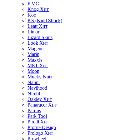
KMC
Knog
Хит
Koo
KS (Kind Shock)
Leatt
Хит
Limar
Lizard Skins
Look
Хит
Magene
Marin
Maxxis
MET
Хит
Moon
Mucky Nutz
Nalini
Navihood
Nimbl
Oakley
Хит
Panaracer
Хит
Pardus
Park Tool
Pirelli
Хит
Profile Design
Prologo
Хит
Prowheel