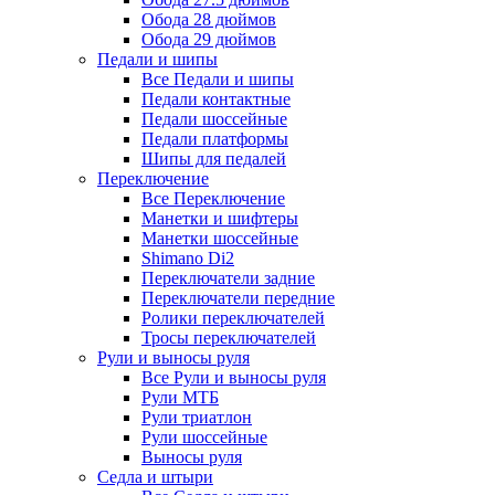
Обода 28 дюймов
Обода 29 дюймов
Педали и шипы
Все Педали и шипы
Педали контактные
Педали шоссейные
Педали платформы
Шипы для педалей
Переключение
Все Переключение
Манетки и шифтеры
Манетки шоссейные
Shimano Di2
Переключатели задние
Переключатели передние
Ролики переключателей
Тросы переключателей
Рули и выносы руля
Все Рули и выносы руля
Рули МТБ
Рули триатлон
Рули шоссейные
Выносы руля
Седла и штыри