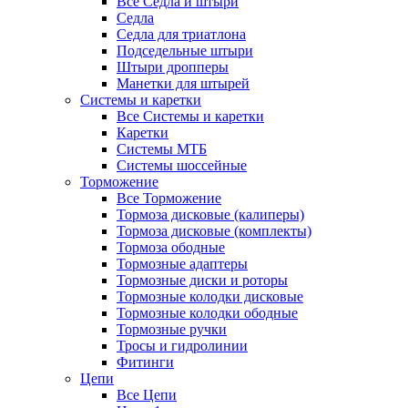
Все Седла и штыри
Седла
Седла для триатлона
Подседельные штыри
Штыри дропперы
Манетки для штырей
Системы и каретки
Все Системы и каретки
Каретки
Системы МТБ
Системы шоссейные
Торможение
Все Торможение
Тормоза дисковые (калиперы)
Тормоза дисковые (комплекты)
Тормоза ободные
Тормозные адаптеры
Тормозные диски и роторы
Тормозные колодки дисковые
Тормозные колодки ободные
Тормозные ручки
Тросы и гидролинии
Фитинги
Цепи
Все Цепи