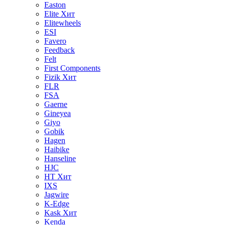
Easton
Elite
Хит
Elitewheels
ESI
Favero
Feedback
Felt
First Components
Fizik
Хит
FLR
FSA
Gaerne
Gineyea
Giyo
Gobik
Hagen
Haibike
Hanseline
HJC
HT
Хит
IXS
Jagwire
K-Edge
Kask
Хит
Kenda