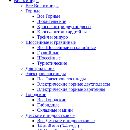
Велосипеды
Все Велосипеды
Горные
Все Горные
Любительские
Кросс-кантри двухподвесы
Кросс-кантри хардтейлы
Трейл и эндуро
Шоссейные и гравийные
Все Шоссейные и гравийные
Гравийные
Шоссейные
Туристические
Для триатлона
Электровелосипеды
Все Электровелосипеды
Электрические горные двухподвесы
Электрические горные хардтейлы
Городские
Все Городские
Гибридные
Складные и мини
Детские и подростковые
Все Детские и подростковые
14 дюймов (3-4 года)