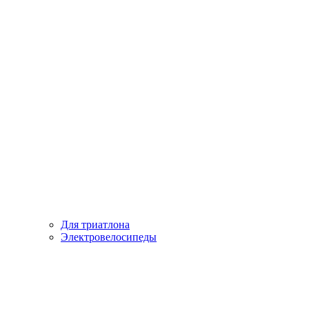
Для триатлона
Электровелосипеды