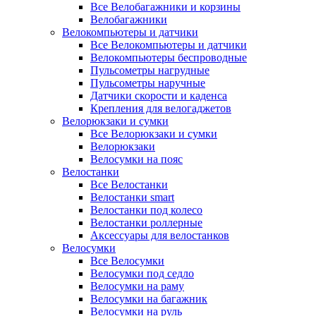
Все Велобагажники и корзины
Велобагажники
Велокомпьютеры и датчики
Все Велокомпьютеры и датчики
Велокомпьютеры беспроводные
Пульсометры нагрудные
Пульсометры наручные
Датчики скорости и каденса
Крепления для велогаджетов
Велорюкзаки и сумки
Все Велорюкзаки и сумки
Велорюкзаки
Велосумки на пояс
Велостанки
Все Велостанки
Велостанки smart
Велостанки под колесо
Велостанки роллерные
Аксессуары для велостанков
Велосумки
Все Велосумки
Велосумки под седло
Велосумки на раму
Велосумки на багажник
Велосумки на руль