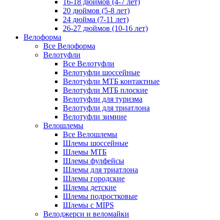
16-18 дюймов (4-7 лет)
20 дюймов (5-8 лет)
24 дюйма (7-11 лет)
26-27 дюймов (10-16 лет)
Велоформа
Все Велоформа
Велотуфли
Все Велотуфли
Велотуфли шоссейные
Велотуфли МТБ контактные
Велотуфли МТБ плоские
Велотуфли для туризма
Велотуфли для триатлона
Велотуфли зимние
Велошлемы
Все Велошлемы
Шлемы шоссейные
Шлемы МТБ
Шлемы фулфейсы
Шлемы для триатлона
Шлемы городские
Шлемы детские
Шлемы подростковые
Шлемы с MIPS
Велоджерси и веломайки