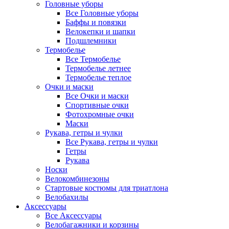
Головные уборы
Все Головные уборы
Баффы и повязки
Велокепки и шапки
Подшлемники
Термобелье
Все Термобелье
Термобелье летнее
Термобелье теплое
Очки и маски
Все Очки и маски
Спортивные очки
Фотохромные очки
Маски
Рукава, гетры и чулки
Все Рукава, гетры и чулки
Гетры
Рукава
Носки
Велокомбинезоны
Стартовые костюмы для триатлона
Велобахилы
Аксессуары
Все Аксессуары
Велобагажники и корзины