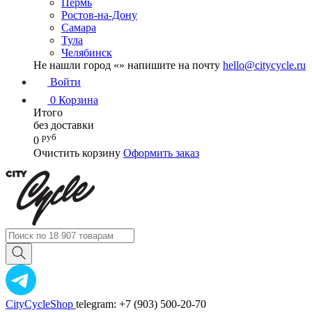
Пермь
Ростов-на-Дону
Самара
Тула
Челябинск
Не нашли город «
» напишите на почту
hello@citycycle.ru
Войти
0
Корзина
Итого
без доставки
руб
0
Очистить корзину
Оформить заказ
CityCycleShop
telegram: +7 (903) 500-20-70