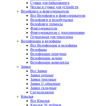
Сумки для байкпакинга
Чехлы и сумки для устройств
Велофляги и флягодержатели
Все Велофляги и флягодержатели
Велофляги и велобутылки
Велофляги термосы
Флягодержатели
Флягодержатели с дополнениями
Гидратация для триатлона
Велофонари и велофары
Все Велофонари и велофары
Велофары
Велофонари передние
Велофонари задние
Велофонари комплекты
Замки
Все Замки
Замки цепные
Замки тросовые
Замки U-образные
Замки складные
Сигнализации
Крылья
Все Крылья
Крылья 26 дюймов