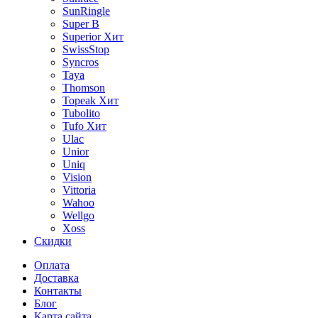
SunRingle
Super B
Superior
Хит
SwissStop
Syncros
Taya
Thomson
Topeak
Хит
Tubolito
Tufo
Хит
Ulac
Unior
Uniq
Vision
Vittoria
Wahoo
Wellgo
Xoss
Скидки
Оплата
Доставка
Контакты
Блог
Карта сайта