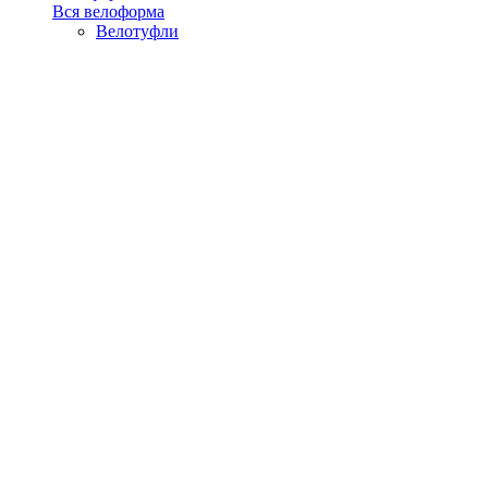
Вся велоформа
Велотуфли