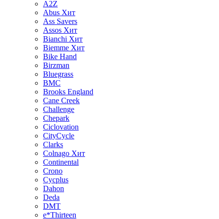
A2Z
Abus
Хит
Ass Savers
Assos
Хит
Bianchi
Хит
Biemme
Хит
Bike Hand
Birzman
Bluegrass
BMC
Brooks England
Cane Creek
Challenge
Chepark
Ciclovation
CityCycle
Clarks
Colnago
Хит
Continental
Crono
Cycplus
Dahon
Deda
DMT
e*Thirteen