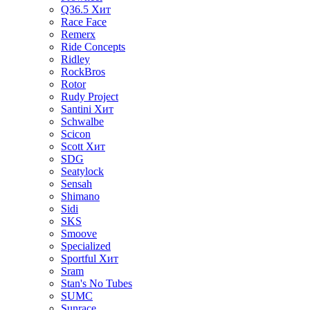
Q36.5
Хит
Race Face
Remerx
Ride Concepts
Ridley
RockBros
Rotor
Rudy Project
Santini
Хит
Schwalbe
Scicon
Scott
Хит
SDG
Seatylock
Sensah
Shimano
Sidi
SKS
Smoove
Specialized
Sportful
Хит
Sram
Stan's No Tubes
SUMC
Sunrace