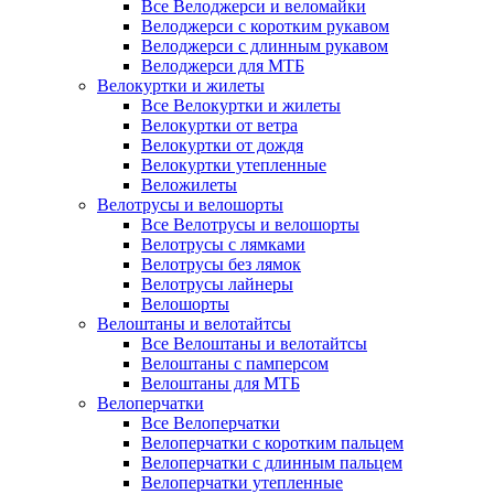
Все Велоджерси и веломайки
Велоджерси с коротким рукавом
Велоджерси с длинным рукавом
Велоджерси для МТБ
Велокуртки и жилеты
Все Велокуртки и жилеты
Велокуртки от ветра
Велокуртки от дождя
Велокуртки утепленные
Веложилеты
Велотрусы и велошорты
Все Велотрусы и велошорты
Велотрусы с лямками
Велотрусы без лямок
Велотрусы лайнеры
Велошорты
Велоштаны и велотайтсы
Все Велоштаны и велотайтсы
Велоштаны с памперсом
Велоштаны для МТБ
Велоперчатки
Все Велоперчатки
Велоперчатки с коротким пальцем
Велоперчатки с длинным пальцем
Велоперчатки утепленные