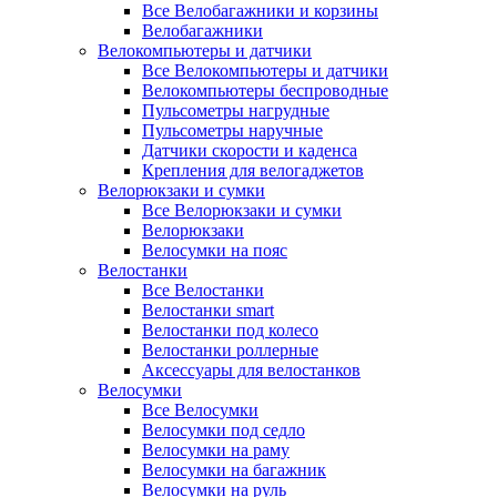
Все Велобагажники и корзины
Велобагажники
Велокомпьютеры и датчики
Все Велокомпьютеры и датчики
Велокомпьютеры беспроводные
Пульсометры нагрудные
Пульсометры наручные
Датчики скорости и каденса
Крепления для велогаджетов
Велорюкзаки и сумки
Все Велорюкзаки и сумки
Велорюкзаки
Велосумки на пояс
Велостанки
Все Велостанки
Велостанки smart
Велостанки под колесо
Велостанки роллерные
Аксессуары для велостанков
Велосумки
Все Велосумки
Велосумки под седло
Велосумки на раму
Велосумки на багажник
Велосумки на руль