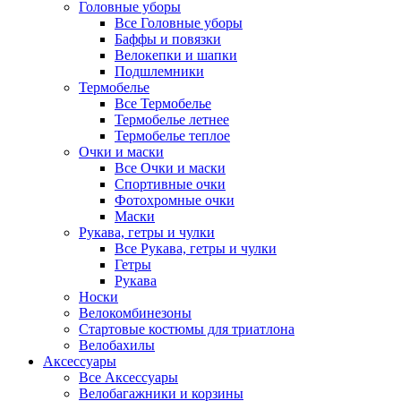
Головные уборы
Все Головные уборы
Баффы и повязки
Велокепки и шапки
Подшлемники
Термобелье
Все Термобелье
Термобелье летнее
Термобелье теплое
Очки и маски
Все Очки и маски
Спортивные очки
Фотохромные очки
Маски
Рукава, гетры и чулки
Все Рукава, гетры и чулки
Гетры
Рукава
Носки
Велокомбинезоны
Стартовые костюмы для триатлона
Велобахилы
Аксессуары
Все Аксессуары
Велобагажники и корзины