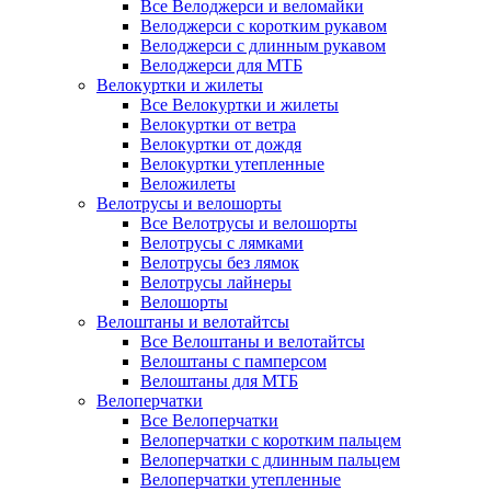
Все Велоджерси и веломайки
Велоджерси с коротким рукавом
Велоджерси с длинным рукавом
Велоджерси для МТБ
Велокуртки и жилеты
Все Велокуртки и жилеты
Велокуртки от ветра
Велокуртки от дождя
Велокуртки утепленные
Веложилеты
Велотрусы и велошорты
Все Велотрусы и велошорты
Велотрусы с лямками
Велотрусы без лямок
Велотрусы лайнеры
Велошорты
Велоштаны и велотайтсы
Все Велоштаны и велотайтсы
Велоштаны с памперсом
Велоштаны для МТБ
Велоперчатки
Все Велоперчатки
Велоперчатки с коротким пальцем
Велоперчатки с длинным пальцем
Велоперчатки утепленные