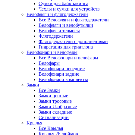
Сумки для байкпакинга
Чехлы и сумки для устройств
Велофляги и флягодержатели
Все Велофляги и флягодержатели
Велофляги и велобутылки
Велофляги термосы
Флягодержатели
Флягодержатели с дополнениями
Гидратация для триатлона
Велофонари и велофары
Все Велофонари и велофары
Велофары
Велофонари передние
Велофонари задние
Велофонари комплекты
Замки
Все Замки
Замки цепные
Замки тросовые
Замки U-образные
Замки складные
Сигнализации
Крылья
Все Крылья
Крылья 26 дюймов