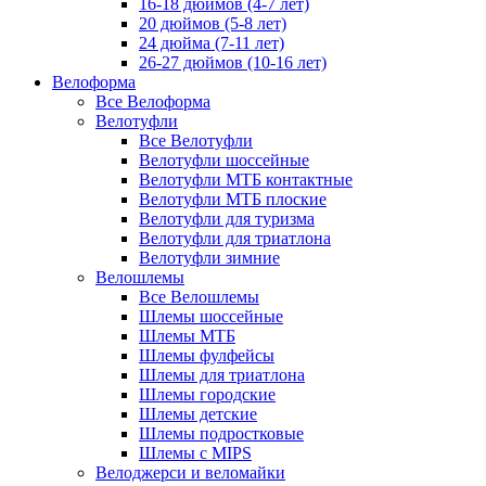
16-18 дюймов (4-7 лет)
20 дюймов (5-8 лет)
24 дюйма (7-11 лет)
26-27 дюймов (10-16 лет)
Велоформа
Все Велоформа
Велотуфли
Все Велотуфли
Велотуфли шоссейные
Велотуфли МТБ контактные
Велотуфли МТБ плоские
Велотуфли для туризма
Велотуфли для триатлона
Велотуфли зимние
Велошлемы
Все Велошлемы
Шлемы шоссейные
Шлемы МТБ
Шлемы фулфейсы
Шлемы для триатлона
Шлемы городские
Шлемы детские
Шлемы подростковые
Шлемы с MIPS
Велоджерси и веломайки