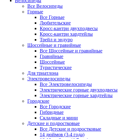
Велосипеды
Все Велосипеды
Горные
Все Горные
Любительские
Кросс-кантри двухподвесы
Кросс-кантри хардтейлы
Трейл и эндуро
Шоссейные и гравийные
Все Шоссейные и гравийные
Гравийные
Шоссейные
Туристические
Для триатлона
Электровелосипеды
Все Электровелосипеды
Электрические горные двухподвесы
Электрические горные хардтейлы
Городские
Все Городские
Гибридные
Складные и мини
Детские и подростковые
Все Детские и подростковые
14 дюймов (3-4 года)