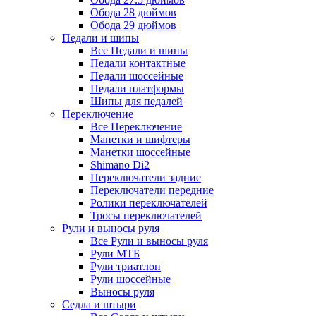
Обода 28 дюймов
Обода 29 дюймов
Педали и шипы
Все Педали и шипы
Педали контактные
Педали шоссейные
Педали платформы
Шипы для педалей
Переключение
Все Переключение
Манетки и шифтеры
Манетки шоссейные
Shimano Di2
Переключатели задние
Переключатели передние
Ролики переключателей
Тросы переключателей
Рули и выносы руля
Все Рули и выносы руля
Рули МТБ
Рули триатлон
Рули шоссейные
Выносы руля
Седла и штыри