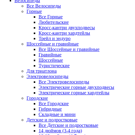
Велосипеды
Все Велосипеды
Горные
Все Горные
Любительские
Кросс-кантри двухподвесы
Кросс-кантри хардтейлы
Трейл и эндуро
Шоссейные и гравийные
Все Шоссейные и гравийные
Гравийные
Шоссейные
Туристические
Для триатлона
Электровелосипеды
Все Электровелосипеды
Электрические горные двухподвесы
Электрические горные хардтейлы
Городские
Все Городские
Гибридные
Складные и мини
Детские и подростковые
Все Детские и подростковые
14 дюймов (3-4 года)