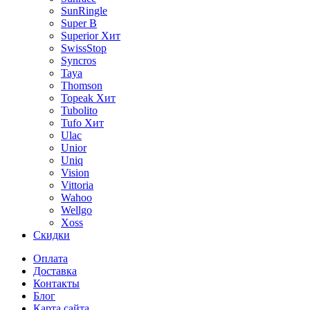
SunRingle
Super B
Superior
Хит
SwissStop
Syncros
Taya
Thomson
Topeak
Хит
Tubolito
Tufo
Хит
Ulac
Unior
Uniq
Vision
Vittoria
Wahoo
Wellgo
Xoss
Скидки
Оплата
Доставка
Контакты
Блог
Карта сайта