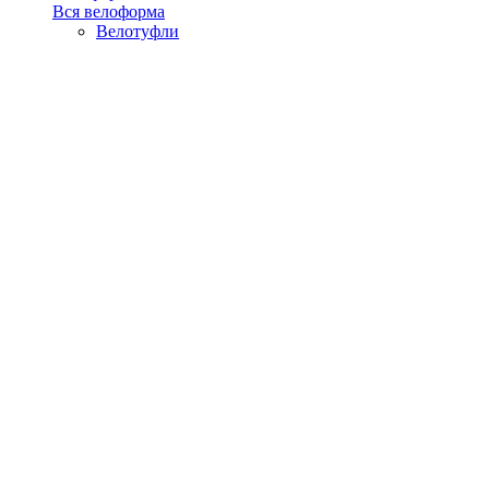
Вся велоформа
Велотуфли