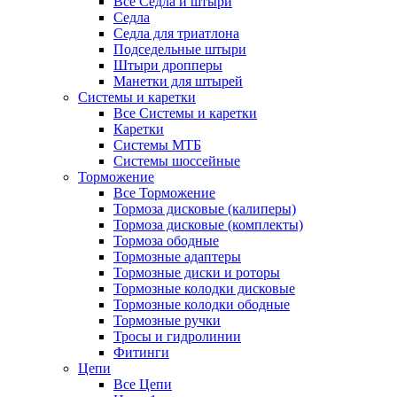
Все Седла и штыри
Седла
Седла для триатлона
Подседельные штыри
Штыри дропперы
Манетки для штырей
Системы и каретки
Все Системы и каретки
Каретки
Системы МТБ
Системы шоссейные
Торможение
Все Торможение
Тормоза дисковые (калиперы)
Тормоза дисковые (комплекты)
Тормоза ободные
Тормозные адаптеры
Тормозные диски и роторы
Тормозные колодки дисковые
Тормозные колодки ободные
Тормозные ручки
Тросы и гидролинии
Фитинги
Цепи
Все Цепи