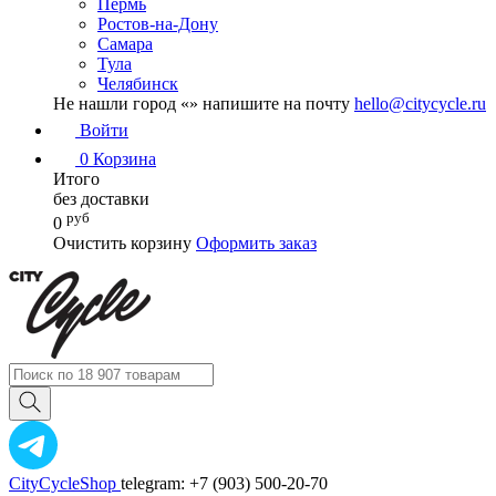
Пермь
Ростов-на-Дону
Самара
Тула
Челябинск
Не нашли город «
» напишите на почту
hello@citycycle.ru
Войти
0
Корзина
Итого
без доставки
руб
0
Очистить корзину
Оформить заказ
CityCycleShop
telegram: +7 (903) 500-20-70