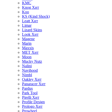
KMC
Knog
Хит
Koo
KS (Kind Shock)
Leatt
Хит
Limar
Lizard Skins
Look
Хит
Magene
Marin
Maxxis
MET
Хит
Moon
Mucky Nutz
Nalini
Navihood
Nimbl
Oakley
Хит
Panaracer
Хит
Pardus
Park Tool
Pirelli
Хит
Profile Design
Prologo
Хит
Prowheel