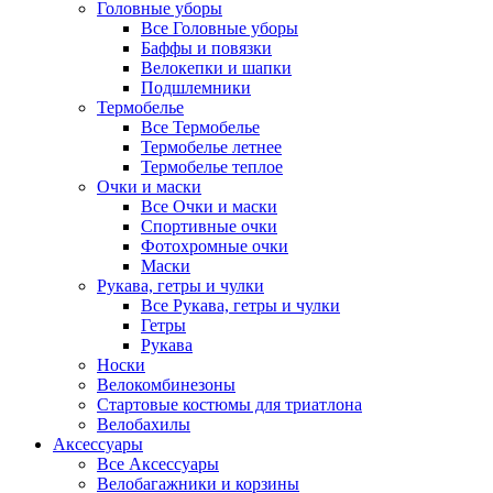
Головные уборы
Все Головные уборы
Баффы и повязки
Велокепки и шапки
Подшлемники
Термобелье
Все Термобелье
Термобелье летнее
Термобелье теплое
Очки и маски
Все Очки и маски
Спортивные очки
Фотохромные очки
Маски
Рукава, гетры и чулки
Все Рукава, гетры и чулки
Гетры
Рукава
Носки
Велокомбинезоны
Стартовые костюмы для триатлона
Велобахилы
Аксессуары
Все Аксессуары
Велобагажники и корзины