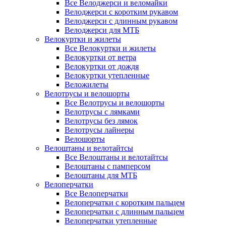
Все Велоджерси и веломайки
Велоджерси с коротким рукавом
Велоджерси с длинным рукавом
Велоджерси для МТБ
Велокуртки и жилеты
Все Велокуртки и жилеты
Велокуртки от ветра
Велокуртки от дождя
Велокуртки утепленные
Веложилеты
Велотрусы и велошорты
Все Велотрусы и велошорты
Велотрусы с лямками
Велотрусы без лямок
Велотрусы лайнеры
Велошорты
Велоштаны и велотайтсы
Все Велоштаны и велотайтсы
Велоштаны с памперсом
Велоштаны для МТБ
Велоперчатки
Все Велоперчатки
Велоперчатки с коротким пальцем
Велоперчатки с длинным пальцем
Велоперчатки утепленные