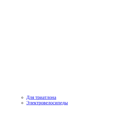
Для триатлона
Электровелосипеды