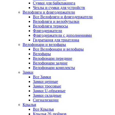
Сумки для байкпакинга
Чехлы и сумки для устройств
Велофляги и флягодержатели
Все Велофляги и флягодержатели
Велофляги и велобутылки
Велофляги термосы
Флягодержатели
Флягодержатели с дополнениями
Гидратация для триатлона
Велофонари и велофары
Все Велофонари и велофары
Велофары
Велофонари передние
Велофонари задние
Велофонари комплекты
Замки
Все Замки
Замки цепные
Замки тросовые
Замки U-образные
Замки складные
Сигнализации
Крылья
Все Крылья
Крылья 26 дюймов