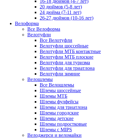
16-18 дюймов (4-7 лет)
20 дюймов (5-8 лет)
24 дюйма (7-11 лет)
26-27 дюймов (10-16 лет)
Велоформа
Все Велоформа
Велотуфли
Все Велотуфли
Велотуфли шоссейные
Велотуфли МТБ контактные
Велотуфли МТБ плоские
Велотуфли для туризма
Велотуфли для триатлона
Велотуфли зимние
Велошлемы
Все Велошлемы
Шлемы шоссейные
Шлемы МТБ
Шлемы фулфейсы
Шлемы для триатлона
Шлемы городские
Шлемы детские
Шлемы подростковые
Шлемы с MIPS
Велоджерси и веломайки