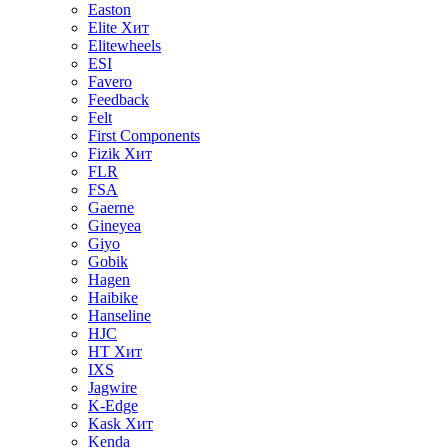
Easton
Elite
Хит
Elitewheels
ESI
Favero
Feedback
Felt
First Components
Fizik
Хит
FLR
FSA
Gaerne
Gineyea
Giyo
Gobik
Hagen
Haibike
Hanseline
HJC
HT
Хит
IXS
Jagwire
K-Edge
Kask
Хит
Kenda