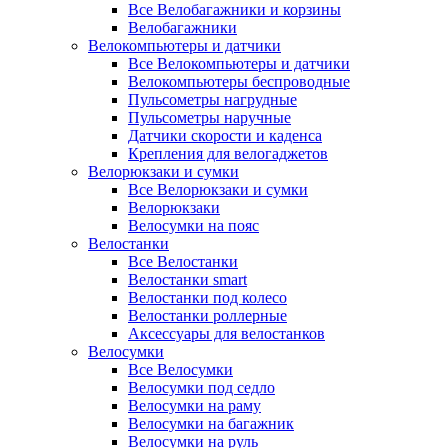
Все Велобагажники и корзины
Велобагажники
Велокомпьютеры и датчики
Все Велокомпьютеры и датчики
Велокомпьютеры беспроводные
Пульсометры нагрудные
Пульсометры наручные
Датчики скорости и каденса
Крепления для велогаджетов
Велорюкзаки и сумки
Все Велорюкзаки и сумки
Велорюкзаки
Велосумки на пояс
Велостанки
Все Велостанки
Велостанки smart
Велостанки под колесо
Велостанки роллерные
Аксессуары для велостанков
Велосумки
Все Велосумки
Велосумки под седло
Велосумки на раму
Велосумки на багажник
Велосумки на руль