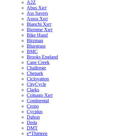
A2Z
Abus
Хит
Ass Savers
Assos
Хит
Bianchi
Хит
Biemme
Хит
Bike Hand
Birzman
Bluegrass
BMC
Brooks England
Cane Creek
Challenge
Chepark
Ciclovation
CityCycle
Clarks
Colnago
Хит
Continental
Crono
Cycplus
Dahon
Deda
DMT
e*Thirteen