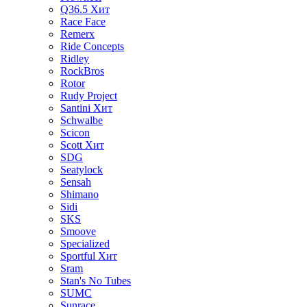
Q36.5
Хит
Race Face
Remerx
Ride Concepts
Ridley
RockBros
Rotor
Rudy Project
Santini
Хит
Schwalbe
Scicon
Scott
Хит
SDG
Seatylock
Sensah
Shimano
Sidi
SKS
Smoove
Specialized
Sportful
Хит
Sram
Stan's No Tubes
SUMC
Sunrace