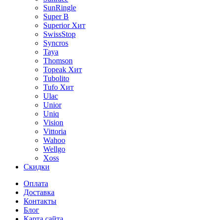
SunRingle
Super B
Superior
Хит
SwissStop
Syncros
Taya
Thomson
Topeak
Хит
Tubolito
Tufo
Хит
Ulac
Unior
Uniq
Vision
Vittoria
Wahoo
Wellgo
Xoss
Скидки
Оплата
Доставка
Контакты
Блог
Карта сайта