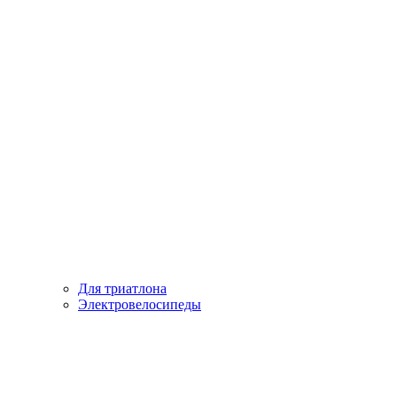
Для триатлона
Электровелосипеды