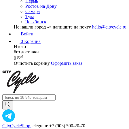
Пермь
Ростов-на-Дону
Самара
Тула
Челябинск
Не нашли город «
» напишите на почту
hello@citycycle.ru
Войти
0
Корзина
Итого
без доставки
руб
0
Очистить корзину
Оформить заказ
CityCycleShop
telegram: +7 (903) 500-20-70