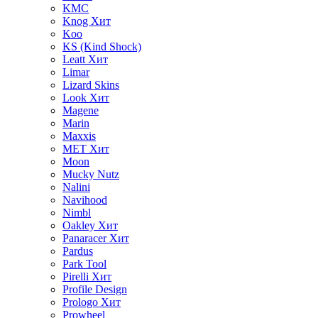
KMC
Knog
Хит
Koo
KS (Kind Shock)
Leatt
Хит
Limar
Lizard Skins
Look
Хит
Magene
Marin
Maxxis
MET
Хит
Moon
Mucky Nutz
Nalini
Navihood
Nimbl
Oakley
Хит
Panaracer
Хит
Pardus
Park Tool
Pirelli
Хит
Profile Design
Prologo
Хит
Prowheel