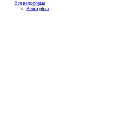
Вся велоформа
Велотуфли