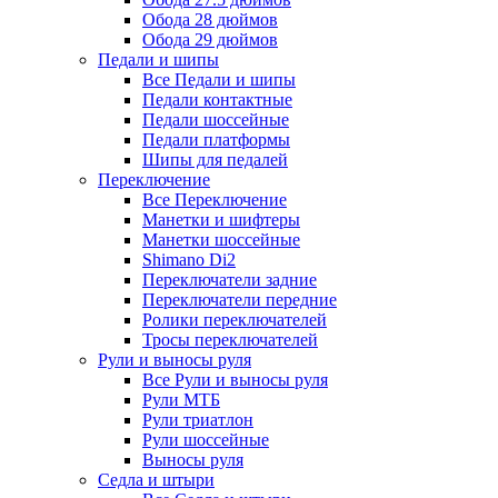
Обода 28 дюймов
Обода 29 дюймов
Педали и шипы
Все Педали и шипы
Педали контактные
Педали шоссейные
Педали платформы
Шипы для педалей
Переключение
Все Переключение
Манетки и шифтеры
Манетки шоссейные
Shimano Di2
Переключатели задние
Переключатели передние
Ролики переключателей
Тросы переключателей
Рули и выносы руля
Все Рули и выносы руля
Рули МТБ
Рули триатлон
Рули шоссейные
Выносы руля
Седла и штыри