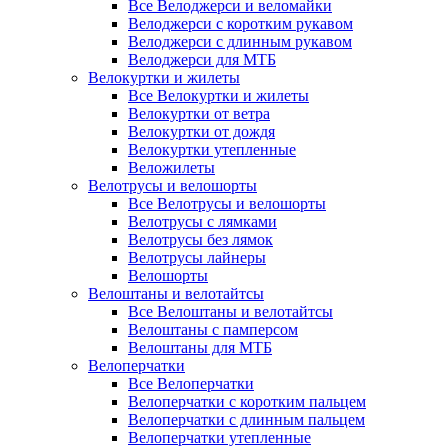
Все Велоджерси и веломайки
Велоджерси с коротким рукавом
Велоджерси с длинным рукавом
Велоджерси для МТБ
Велокуртки и жилеты
Все Велокуртки и жилеты
Велокуртки от ветра
Велокуртки от дождя
Велокуртки утепленные
Веложилеты
Велотрусы и велошорты
Все Велотрусы и велошорты
Велотрусы с лямками
Велотрусы без лямок
Велотрусы лайнеры
Велошорты
Велоштаны и велотайтсы
Все Велоштаны и велотайтсы
Велоштаны с памперсом
Велоштаны для МТБ
Велоперчатки
Все Велоперчатки
Велоперчатки с коротким пальцем
Велоперчатки с длинным пальцем
Велоперчатки утепленные