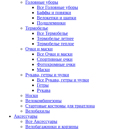
Головные уборы
Все Головные уборы
Баффы и повязки
Велокепки и шапки
Подшлемники
Термобелье
Все Термобелье
Термобелье летнее
Термобелье теплое
Очки и маски
Все Очки и маски
Спортивные очки
Фотохромные очки
Маски
Рукава, гетры и чулки
Все Рукава, гетры и чулки
Гетры
Рукава
Носки
Велокомбинезоны
Стартовые костюмы для триатлона
Велобахилы
Аксессуары
Все Аксессуары
Велобагажники и корзины