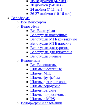
16-18 дюймов (4-7 лет)
20 дюймов (5-8 лет)
24 дюйма (7-11 лет)
26-27 дюймов (10-16 лет)
Велоформа
Все Велоформа
Велотуфли
Все Велотуфли
Велотуфли шоссейные
Велотуфли МТБ контактные
Велотуфли МТБ плоские
Велотуфли для туризма
Велотуфли для триатлона
Велотуфли зимние
Велошлемы
Все Велошлемы
Шлемы шоссейные
Шлемы МТБ
Шлемы фулфейсы
Шлемы для триатлона
Шлемы городские
Шлемы детские
Шлемы подростковые
Шлемы с MIPS
Велоджерси и веломайки