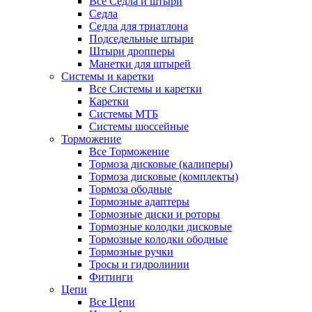
Все Седла и штыри
Седла
Седла для триатлона
Подседельные штыри
Штыри дропперы
Манетки для штырей
Системы и каретки
Все Системы и каретки
Каретки
Системы МТБ
Системы шоссейные
Торможение
Все Торможение
Тормоза дисковые (калиперы)
Тормоза дисковые (комплекты)
Тормоза ободные
Тормозные адаптеры
Тормозные диски и роторы
Тормозные колодки дисковые
Тормозные колодки ободные
Тормозные ручки
Тросы и гидролинии
Фитинги
Цепи
Все Цепи