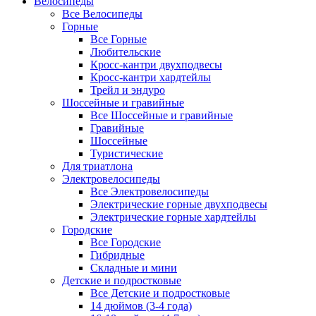
Велосипеды
Все Велосипеды
Горные
Все Горные
Любительские
Кросс-кантри двухподвесы
Кросс-кантри хардтейлы
Трейл и эндуро
Шоссейные и гравийные
Все Шоссейные и гравийные
Гравийные
Шоссейные
Туристические
Для триатлона
Электровелосипеды
Все Электровелосипеды
Электрические горные двухподвесы
Электрические горные хардтейлы
Городские
Все Городские
Гибридные
Складные и мини
Детские и подростковые
Все Детские и подростковые
14 дюймов (3-4 года)