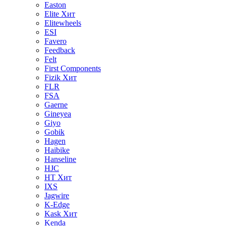
Easton
Elite
Хит
Elitewheels
ESI
Favero
Feedback
Felt
First Components
Fizik
Хит
FLR
FSA
Gaerne
Gineyea
Giyo
Gobik
Hagen
Haibike
Hanseline
HJC
HT
Хит
IXS
Jagwire
K-Edge
Kask
Хит
Kenda