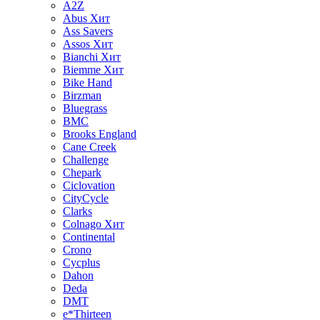
A2Z
Abus
Хит
Ass Savers
Assos
Хит
Bianchi
Хит
Biemme
Хит
Bike Hand
Birzman
Bluegrass
BMC
Brooks England
Cane Creek
Challenge
Chepark
Ciclovation
CityCycle
Clarks
Colnago
Хит
Continental
Crono
Cycplus
Dahon
Deda
DMT
e*Thirteen