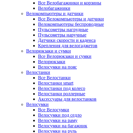
Все Велобагажники и корзины
Велобагажники
Велокомпьютеры и датчики
Все Велокомпьютеры и датчики
Велокомпьютеры беспроводные
Пульсометры нагрудные
Пульсометры наручные
Датчики скорости и каденса
Крепления для велогаджетов
Велорюкзаки и сумки
Все Велорюкзаки и сумки
Велорюкзаки
Велосумки на пояс
Велостанки
Все Велостанки
Велостанки smart
Велостанки под колесо
Велостанки роллерные
Аксессуары для велостанков
Велосумки
Все Велосумки
Велосумки под седло
Велосумки на раму
Велосумки на багажник
Велосумки на руль