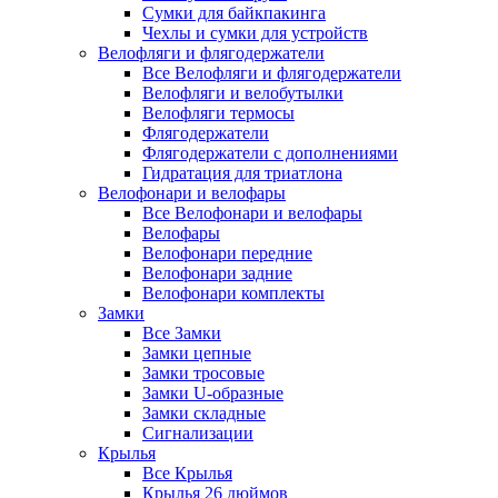
Сумки для байкпакинга
Чехлы и сумки для устройств
Велофляги и флягодержатели
Все Велофляги и флягодержатели
Велофляги и велобутылки
Велофляги термосы
Флягодержатели
Флягодержатели с дополнениями
Гидратация для триатлона
Велофонари и велофары
Все Велофонари и велофары
Велофары
Велофонари передние
Велофонари задние
Велофонари комплекты
Замки
Все Замки
Замки цепные
Замки тросовые
Замки U-образные
Замки складные
Сигнализации
Крылья
Все Крылья
Крылья 26 дюймов