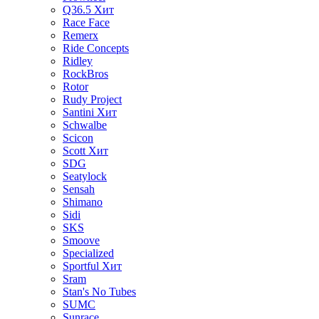
Q36.5
Хит
Race Face
Remerx
Ride Concepts
Ridley
RockBros
Rotor
Rudy Project
Santini
Хит
Schwalbe
Scicon
Scott
Хит
SDG
Seatylock
Sensah
Shimano
Sidi
SKS
Smoove
Specialized
Sportful
Хит
Sram
Stan's No Tubes
SUMC
Sunrace