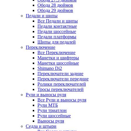
Обода 28 дюймов
Обода 29 дюймов
Педали и шипы
Все Педали и шипы
Педали контактные
Педали шоссейные
Педали платформы
Шипы для педалей
Переключение
Все Переключение
Манетки и шифтеры
Манетки шоссейные
Shimano Di2
Переключатели задние
Переключатели передние
Ролики переключателей
Тросы переключателей
Рули и выносы руля
Все Рули и выносы руля
Рули МТБ
Рули триатлон
Рули шоссейные
Выносы руля
Седла и штыри