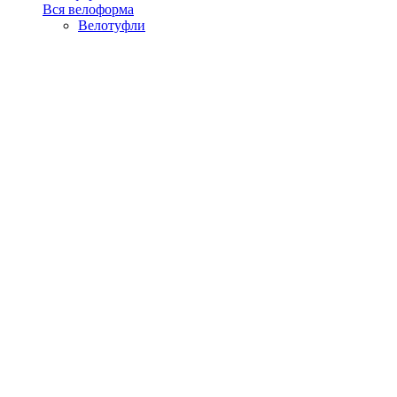
Вся велоформа
Велотуфли