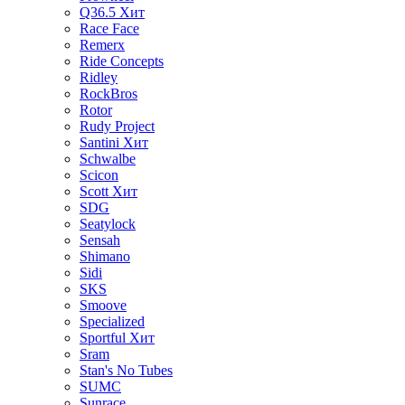
Q36.5
Хит
Race Face
Remerx
Ride Concepts
Ridley
RockBros
Rotor
Rudy Project
Santini
Хит
Schwalbe
Scicon
Scott
Хит
SDG
Seatylock
Sensah
Shimano
Sidi
SKS
Smoove
Specialized
Sportful
Хит
Sram
Stan's No Tubes
SUMC
Sunrace