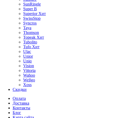
SunRingle
Super B
Superior
Хит
SwissStop
Syncros
Taya
Thomson
Topeak
Хит
Tubolito
Tufo
Хит
Ulac
Unior
Uniq
Vision
Vittoria
Wahoo
Wellgo
Xoss
Скидки
Оплата
Доставка
Контакты
Блог
Карта сайта