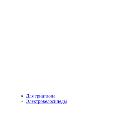
Для триатлона
Электровелосипеды