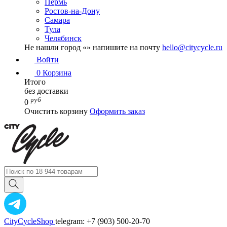
Пермь
Ростов-на-Дону
Самара
Тула
Челябинск
Не нашли город «
» напишите на почту
hello@citycycle.ru
Войти
0
Корзина
Итого
без доставки
руб
0
Очистить корзину
Оформить заказ
CityCycleShop
telegram: +7 (903) 500-20-70