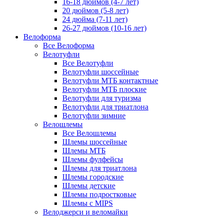
16-18 дюймов (4-7 лет)
20 дюймов (5-8 лет)
24 дюйма (7-11 лет)
26-27 дюймов (10-16 лет)
Велоформа
Все Велоформа
Велотуфли
Все Велотуфли
Велотуфли шоссейные
Велотуфли МТБ контактные
Велотуфли МТБ плоские
Велотуфли для туризма
Велотуфли для триатлона
Велотуфли зимние
Велошлемы
Все Велошлемы
Шлемы шоссейные
Шлемы МТБ
Шлемы фулфейсы
Шлемы для триатлона
Шлемы городские
Шлемы детские
Шлемы подростковые
Шлемы с MIPS
Велоджерси и веломайки