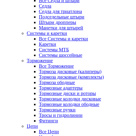
Все Седла и штыри
Седла
Седла для триатлона
Подседельные штыри
Штыри дропперы
Манетки для штырей
Системы и каретки
Все Системы и каретки
Каретки
Системы МТБ
Системы шоссейные
Торможение
Все Торможение
Тормоза дисковые (калиперы)
Тормоза дисковые (комплекты)
Тормоза ободные
Тормозные адаптеры
Тормозные диски и роторы
Тормозные колодки дисковые
Тормозные колодки ободные
Тормозные ручки
Тросы и гидролинии
Фитинги
Цепи
Все Цепи