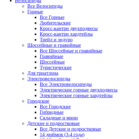
Велосипеды
Все Велосипеды
Горные
Все Горные
Любительские
Кросс-кантри двухподвесы
Кросс-кантри хардтейлы
Трейл и эндуро
Шоссейные и гравийные
Все Шоссейные и гравийные
Гравийные
Шоссейные
Туристические
Для триатлона
Электровелосипеды
Все Электровелосипеды
Электрические горные двухподвесы
Электрические горные хардтейлы
Городские
Все Городские
Гибридные
Складные и мини
Детские и подростковые
Все Детские и подростковые
14 дюймов (3-4 года)