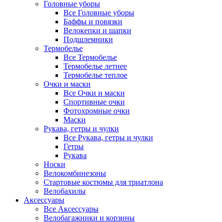
Головные уборы
Все Головные уборы
Баффы и повязки
Велокепки и шапки
Подшлемники
Термобелье
Все Термобелье
Термобелье летнее
Термобелье теплое
Очки и маски
Все Очки и маски
Спортивные очки
Фотохромные очки
Маски
Рукава, гетры и чулки
Все Рукава, гетры и чулки
Гетры
Рукава
Носки
Велокомбинезоны
Стартовые костюмы для триатлона
Велобахилы
Аксессуары
Все Аксессуары
Велобагажники и корзины