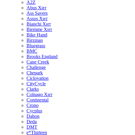
A2Z
Abus
Хит
Ass Savers
Assos
Хит
Bianchi
Хит
Biemme
Хит
Bike Hand
Birzman
Bluegrass
BMC
Brooks England
Cane Creek
Challenge
Chepark
Ciclovation
CityCycle
Clarks
Colnago
Хит
Continental
Crono
Cycplus
Dahon
Deda
DMT
e*Thirteen