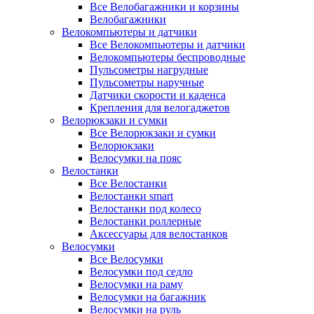
Все Велобагажники и корзины
Велобагажники
Велокомпьютеры и датчики
Все Велокомпьютеры и датчики
Велокомпьютеры беспроводные
Пульсометры нагрудные
Пульсометры наручные
Датчики скорости и каденса
Крепления для велогаджетов
Велорюкзаки и сумки
Все Велорюкзаки и сумки
Велорюкзаки
Велосумки на пояс
Велостанки
Все Велостанки
Велостанки smart
Велостанки под колесо
Велостанки роллерные
Аксессуары для велостанков
Велосумки
Все Велосумки
Велосумки под седло
Велосумки на раму
Велосумки на багажник
Велосумки на руль