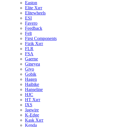
Easton
Elite
Хит
Elitewheels
ESI
Favero
Feedback
Felt
First Components
Fizik
Хит
FLR
FSA
Gaerne
Gineyea
Giyo
Gobik
Hagen
Haibike
Hanseline
HJC
HT
Хит
IXS
Jagwire
K-Edge
Kask
Хит
Kenda