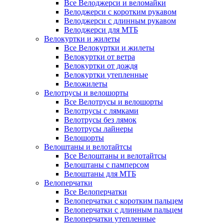
Все Велоджерси и веломайки
Велоджерси с коротким рукавом
Велоджерси с длинным рукавом
Велоджерси для МТБ
Велокуртки и жилеты
Все Велокуртки и жилеты
Велокуртки от ветра
Велокуртки от дождя
Велокуртки утепленные
Веложилеты
Велотрусы и велошорты
Все Велотрусы и велошорты
Велотрусы с лямками
Велотрусы без лямок
Велотрусы лайнеры
Велошорты
Велоштаны и велотайтсы
Все Велоштаны и велотайтсы
Велоштаны с памперсом
Велоштаны для МТБ
Велоперчатки
Все Велоперчатки
Велоперчатки с коротким пальцем
Велоперчатки с длинным пальцем
Велоперчатки утепленные