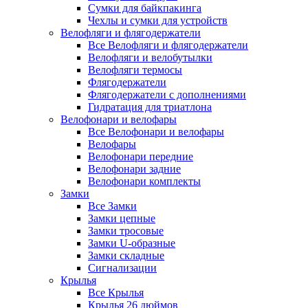
Сумки для байкпакинга
Чехлы и сумки для устройств
Велофляги и флягодержатели
Все Велофляги и флягодержатели
Велофляги и велобутылки
Велофляги термосы
Флягодержатели
Флягодержатели с дополнениями
Гидратация для триатлона
Велофонари и велофары
Все Велофонари и велофары
Велофары
Велофонари передние
Велофонари задние
Велофонари комплекты
Замки
Все Замки
Замки цепные
Замки тросовые
Замки U-образные
Замки складные
Сигнализации
Крылья
Все Крылья
Крылья 26 дюймов