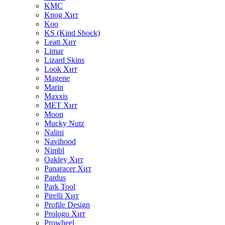
KMC
Knog
Хит
Koo
KS (Kind Shock)
Leatt
Хит
Limar
Lizard Skins
Look
Хит
Magene
Marin
Maxxis
MET
Хит
Moon
Mucky Nutz
Nalini
Navihood
Nimbl
Oakley
Хит
Panaracer
Хит
Pardus
Park Tool
Pirelli
Хит
Profile Design
Prologo
Хит
Prowheel