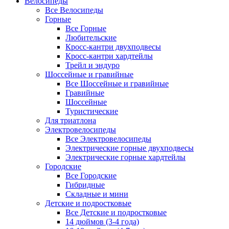
Велосипеды
Все Велосипеды
Горные
Все Горные
Любительские
Кросс-кантри двухподвесы
Кросс-кантри хардтейлы
Трейл и эндуро
Шоссейные и гравийные
Все Шоссейные и гравийные
Гравийные
Шоссейные
Туристические
Для триатлона
Электровелосипеды
Все Электровелосипеды
Электрические горные двухподвесы
Электрические горные хардтейлы
Городские
Все Городские
Гибридные
Складные и мини
Детские и подростковые
Все Детские и подростковые
14 дюймов (3-4 года)