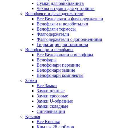
Сумки для байкпакинга
Чехлы и сумки для устройств
Велофляги и флягодержатели
Все Велофляги и флягодержатели
Велофляги и велобутылки
Велофляги термосы
Флягодержатели
Флягодержатели с дополнениями
Гидратация для триатлона
Велофонари и велофары
Все Велофонари и велофары
Велофары
Велофонари передние
Велофонари задние
Велофонари комплекты
Замки
Все Замки
Замки цепные
Замки тросовые
Замки U-образные
Замки складные
Сигнализации
Крылья
Все Крылья
Крылья 26 дюймов