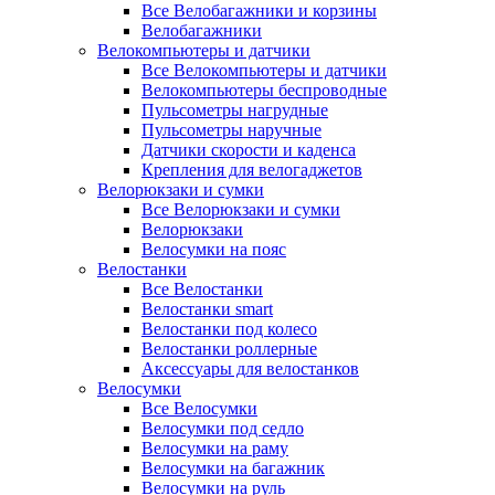
Все Велобагажники и корзины
Велобагажники
Велокомпьютеры и датчики
Все Велокомпьютеры и датчики
Велокомпьютеры беспроводные
Пульсометры нагрудные
Пульсометры наручные
Датчики скорости и каденса
Крепления для велогаджетов
Велорюкзаки и сумки
Все Велорюкзаки и сумки
Велорюкзаки
Велосумки на пояс
Велостанки
Все Велостанки
Велостанки smart
Велостанки под колесо
Велостанки роллерные
Аксессуары для велостанков
Велосумки
Все Велосумки
Велосумки под седло
Велосумки на раму
Велосумки на багажник
Велосумки на руль