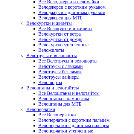
Все Велоджерси и веломайки
Велоджерси с коротким рукавом
Велоджерси с длинным рукавом
Велоджерси для МТБ
Велокуртки и жилеты
Все Велокуртки и жилеты
Велокуртки от ветра
Велокуртки от дождя
Велокуртки утепленные
Веложилеты
Велотрусы и велошорты
Все Велотрусы и велошорты
Велотрусы с лямками
Велотрусы без лямок
Велотрусы лайнеры
Велошорты
Велоштаны и велотайтсы
Все Велоштаны и велотайтсы
Велоштаны с памперсом
Велоштаны для МТБ
Велоперчатки
Все Велоперчатки
Велоперчатки с коротким пальцем
Велоперчатки с длинным пальцем
Велоперчатки утепленные