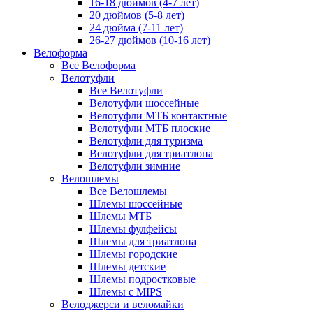
16-18 дюймов (4-7 лет)
20 дюймов (5-8 лет)
24 дюйма (7-11 лет)
26-27 дюймов (10-16 лет)
Велоформа
Все Велоформа
Велотуфли
Все Велотуфли
Велотуфли шоссейные
Велотуфли МТБ контактные
Велотуфли МТБ плоские
Велотуфли для туризма
Велотуфли для триатлона
Велотуфли зимние
Велошлемы
Все Велошлемы
Шлемы шоссейные
Шлемы МТБ
Шлемы фулфейсы
Шлемы для триатлона
Шлемы городские
Шлемы детские
Шлемы подростковые
Шлемы с MIPS
Велоджерси и веломайки