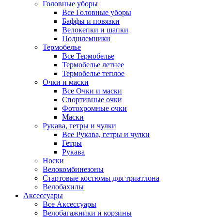
Головные уборы
Все Головные уборы
Баффы и повязки
Велокепки и шапки
Подшлемники
Термобелье
Все Термобелье
Термобелье летнее
Термобелье теплое
Очки и маски
Все Очки и маски
Спортивные очки
Фотохромные очки
Маски
Рукава, гетры и чулки
Все Рукава, гетры и чулки
Гетры
Рукава
Носки
Велокомбинезоны
Стартовые костюмы для триатлона
Велобахилы
Аксессуары
Все Аксессуары
Велобагажники и корзины